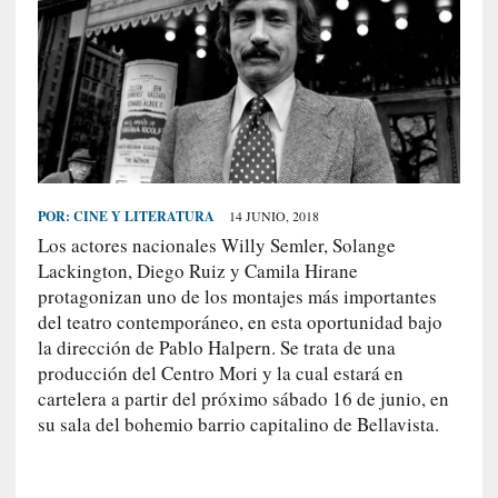
S
R
E
C
I
E
N
POR:
CINE Y LITERATURA
14 JUNIO, 2018
T
Los actores nacionales Willy Semler, Solange
E
Lackington, Diego Ruiz y Camila Hirane
S
protagonizan uno de los montajes más importantes
del teatro contemporáneo, en esta oportunidad bajo
la dirección de Pablo Halpern. Se trata de una
[
producción del Centro Mori y la cual estará en
E
cartelera a partir del próximo sábado 16 de junio, en
n
su sala del bohemio barrio capitalino de Bellavista.
t
r
e