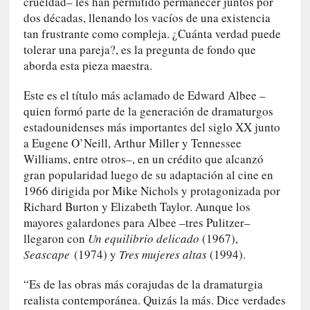
crueldad– les han permitido permanecer juntos por
q
dos décadas, llenando los vacíos de una existencia
u
tan frustrante como compleja. ¿Cuánta verdad puede
e
tolerar una pareja?, es la pregunta de fondo que
a
aborda esta pieza maestra.
d
m
Este es el título más aclamado de Edward Albee –
i
quien formó parte de la generación de dramaturgos
n
estadounidenses más importantes del siglo XX junto
i
a Eugene O’Neill, Arthur Miller y Tennessee
s
Williams, entre otros–, en un crédito que alcanzó
t
gran popularidad luego de su adaptación al cine en
r
1966 dirigida por Mike Nichols y protagonizada por
a
Richard Burton y Elizabeth Taylor. Aunque los
A
mayores galardones para Albee –tres Pulitzer–
l
e
llegaron con
Un equilibrio delicado
(1967),
j
Seascape
(1974) y
Tres mujeres altas
(1994).
a
n
“Es de las obras más corajudas de la dramaturgia
d
realista contemporánea. Quizás la más. Dice verdades