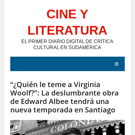
Saltar
CINE Y
al
contenido
LITERATURA
EL PRIMER DIARIO DIGITAL DE CRÍTICA
CULTURAL EN SUDAMÉRICA
MENÚ
“¿Quién le teme a Virginia
E
Woolf?”: La deslumbrante obra
N
de Edward Albee tendrá una
T
nueva temporada en Santiago
R
A
D
A