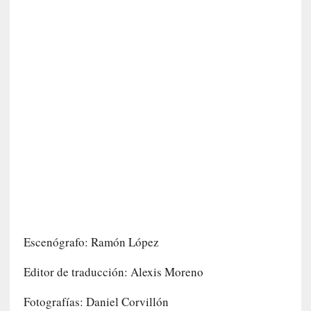
I
m
p
a
c
t
o
m
o
r
t
a
l
»
:
U
Escenógrafo: Ramón López
n
t
Editor de traducción: Alexis Moreno
r
á
Fotografías: Daniel Corvillón