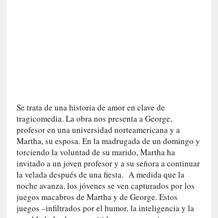
n
e
r
a
c
c
e
s
o
a
Se trata de una historia de amor en clave de
e
tragicomedia. La obra nos presenta a George,
s
profesor en una universidad norteamericana y a
e
Martha, su esposa. En la madrugada de un domingo y
e
torciendo la voluntad de su marido, Martha ha
s
invitado a un joven profesor y a su señora a continuar
p
la velada después de una fiesta. A medida que la
a
noche avanza, los jóvenes se ven capturados por los
c
juegos macabros de Martha y de George. Estos
i
juegos –infiltrados por el humor, la inteligencia y la
o