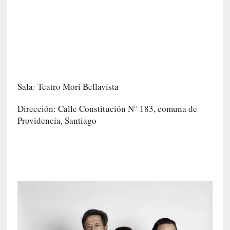
0
m
i
n
u
t
o
Sala: Teatro Mori Bellavista
s
Dirección: Calle Constitución N° 183, comuna de
[
Providencia, Santiago
C
r
í
t
i
c
a
]
«
L