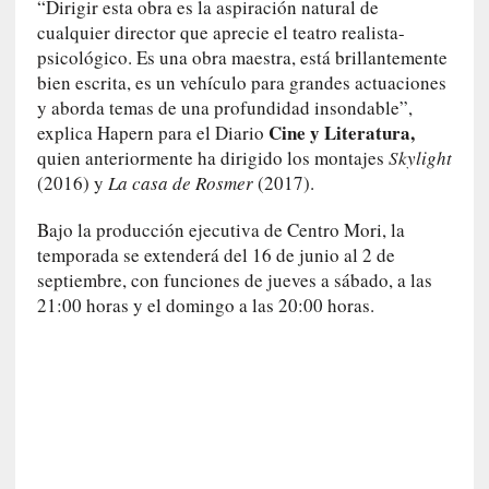
“Dirigir esta obra es la aspiración natural de
r
cualquier director que aprecie el teatro realista-
i
o
psicológico. Es una obra maestra, está brillantemente
s
bien escrita, es un vehículo para grandes actuaciones
:
y aborda temas de una profundidad insondable”,
«
Cine y Literatura,
explica Hapern para el Diario
N
quien anteriormente ha dirigido los montajes
Skylight
o
(2016) y
La casa de Rosmer
(2017).
s
e
Bajo la producción ejecutiva de Centro Mori, la
n
temporada se extenderá del 16 de junio al 2 de
c
septiembre, con funciones de jueves a sábado, a las
a
21:00 horas y el domingo a las 20:00 horas.
n
t
a
r
í
a
t
e