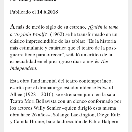
e
l
14.6.2018
Publicado el
c
A
a
más de medio siglo de su estreno,
¿Quién le teme
s
a Virginia Woolf?
(1962) se ha transformado en un
o
clásico imprescindible de las tablas: “Es la historia
V
más estimulante y catártica que el teatro de la post-
a
guerra tiene para ofrecer”, señaló un crítico de la
m
especialidad en el prestigioso diario inglés
The
p
Independent.
i
r
Esta obra fundamental del teatro contemporáneo,
o
escrita por el dramaturgo estadounidense Edward
s
Albee (1928 – 2016), se estrena en junio en la sala
L
Teatro Mori Bellavista con un elenco conformado por
i
los actores Willy Semler –quien dirigió esta misma
t
obra hace 26 años–, Solange Lackington, Diego Ruiz
e
y Camila Hirane, bajo la dirección de Pablo Halpern.
r
a