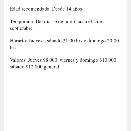
i
l
Edad recomendada: Desde 14 años
e
Temporada: Del día 16 de junio hasta el 2 de
r
q
septiembre
u
Horario: Jueves a sábado 21:00 hrs y domingo 20:00
e
s
hrs
e
Valores: Jueves $8.000, viernes y domingo $10.000,
e
x
sábado $12.000 general
t
i
e
n
d
e
p
o
r
9