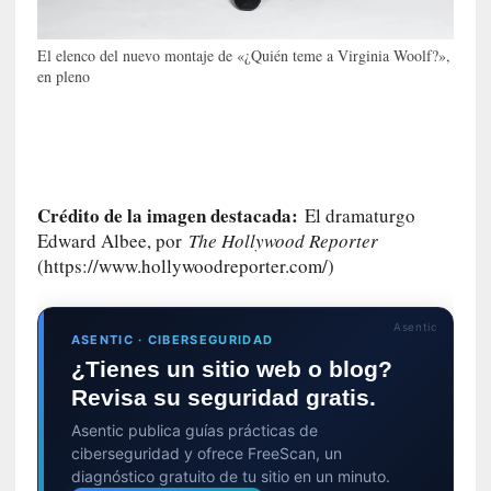
s
i
n
El elenco del nuevo montaje de «¿Quién teme a Virginia Woolf?»,
v
en pleno
i
s
i
b
l
Crédito de la imagen destacada:
El dramaturgo
e
Edward Albee, por
The Hollywood Reporter
s
(https://www.hollywoodreporter.com/)
»
:
R
Asentic
e
ASENTIC · CIBERSEGURIDAD
a
¿Tienes un sitio web o blog?
l
Revisa su seguridad gratis.
i
Asentic publica guías prácticas de
d
ciberseguridad y ofrece FreeScan, un
a
diagnóstico gratuito de tu sitio en un minuto.
d