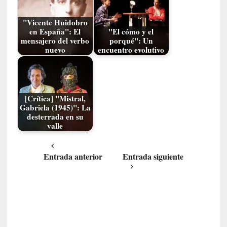
o
p
"Vicente Huidobro
r
en España": El
"El cómo y el
o
mensajero del verbo
porqué": Un
h
nuevo
encuentro evolutivo
i
b
i
d
[Crítica] "Mistral,
o
Gabriela (1945)": La
»
desterrada en su
:
valle
L
a
Entrada anterior
Entrada siguiente
s
v
i
r
t
u
d