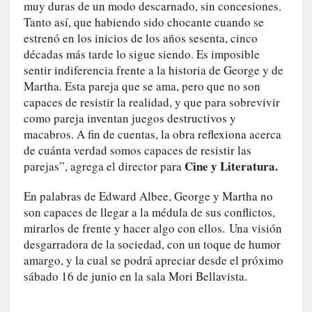
r
muy duras de un modo descarnado, sin concesiones.
a
Tanto así, que habiendo sido chocante cuando se
M
estrenó en los inicios de los años sesenta, cinco
a
décadas más tarde lo sigue siendo. Es imposible
r
sentir indiferencia frente a la historia de George y de
t
Martha. Esta pareja que se ama, pero que no son
í
capaces de resistir la realidad, y que para sobrevivir
»
como pareja inventan juegos destructivos y
macabros. A fin de cuentas, la obra reflexiona acerca
[
de cuánta verdad somos capaces de resistir las
E
Cine y Literatura.
parejas”, agrega el director para
n
s
En palabras de Edward Albee, George y Martha no
a
son capaces de llegar a la médula de sus conflictos,
y
mirarlos de frente y hacer algo con ellos. Una visión
o
desgarradora de la sociedad, con un toque de humor
]
amargo, y la cual se podrá apreciar desde el próximo
«
sábado 16 de junio en la sala Mori Bellavista.
E
n
t