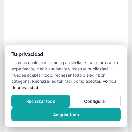
n
e
c
e
s
a
r
i
o
Tu privacidad
q
Usamos cookies y tecnologías similares para mejorar tu
u
experiencia, medir audiencia y mostrar publicidad.
e
Puedes aceptar todo, rechazar todo o elegir por
e
categoría. Rechazar es tan fácil como aceptar.
Política
m
de privacidad
a
n
Rechazar todo
Configurar
c
i
Aceptar todo
p
a
r