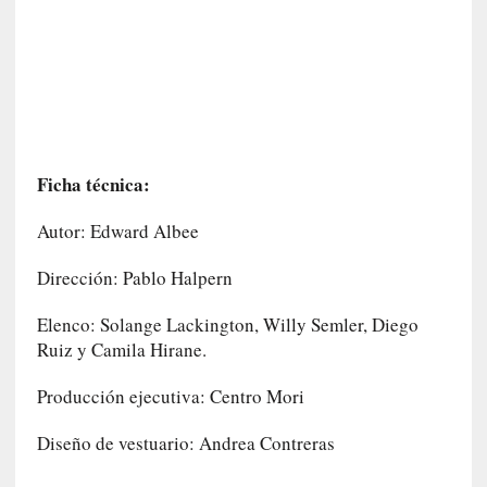
d
a
c
o
n
c
r
e
Ficha técnica:
t
a
Autor: Edward Albee
[
Dirección: Pablo Halpern
C
r
Elenco: Solange Lackington, Willy Semler, Diego
í
Ruiz y Camila Hirane.
t
i
Producción ejecutiva: Centro Mori
c
a
Diseño de vestuario: Andrea Contreras
]
«