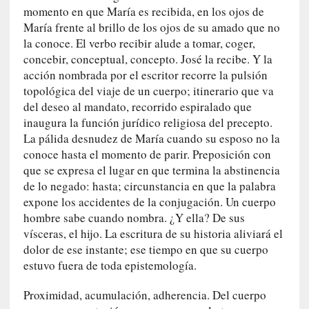
U
momento en que María es recibida, en los ojos de
n
María frente al brillo de los ojos de su amado que no
t
la conoce. El verbo recibir alude a tomar, coger,
r
concebir, conceptual, concepto. José la recibe. Y la
á
acción nombrada por el escritor recorre la pulsión
i
topológica del viaje de un cuerpo; itinerario que va
l
del deseo al mandato, recorrido espiralado que
e
inaugura la función jurídico religiosa del precepto.
r
La pálida desnudez de María cuando su esposo no la
q
conoce hasta el momento de parir. Preposición con
u
que se expresa el lugar en que termina la abstinencia
e
de lo negado: hasta; circunstancia en que la palabra
s
expone los accidentes de la conjugación. Un cuerpo
e
hombre sabe cuando nombra. ¿Y ella? De sus
e
vísceras, el hijo. La escritura de su historia aliviará el
x
dolor de ese instante; ese tiempo en que su cuerpo
t
estuvo fuera de toda epistemología.
i
e
Proximidad, acumulación, adherencia. Del cuerpo
n