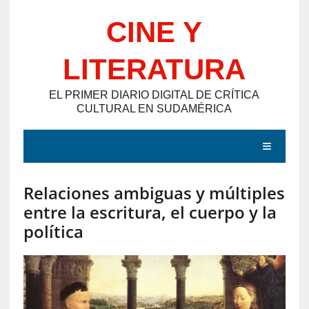
Saltar
CINE Y
al
contenido
LITERATURA
EL PRIMER DIARIO DIGITAL DE CRÍTICA
CULTURAL EN SUDAMÉRICA
MENÚ
Relaciones ambiguas y múltiples
E
entre la escritura, el cuerpo y la
N
política
T
R
A
D
A