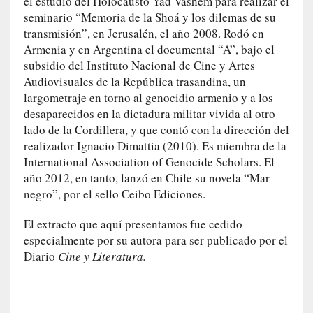
el estudio del Holocausto Yad Vashem para realizar el
i
seminario “Memoria de la Shoá y los dilemas de su
r
transmisión”, en Jerusalén, el año 2008. Rodó en
t
Armenia y en Argentina el documental “A”, bajo el
u
subsidio del Instituto Nacional de Cine y Artes
d
Audiovisuales de la República trasandina, un
e
largometraje en torno al genocidio armenio y a los
s
desaparecidos en la dictadura militar vivida al otro
y
lado de la Cordillera, y que contó con la dirección del
d
realizador Ignacio Dimattia (2010). Es miembra de la
e
International Association of Genocide Scholars. El
f
año 2012, en tanto, lanzó en Chile su novela “Mar
e
negro”, por el sello Ceibo Ediciones.
c
t
El extracto que aquí presentamos fue cedido
o
especialmente por su autora para ser publicado por el
s
Diario
Cine y Literatura.
d
e
l
a