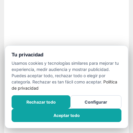
í
t
i
c
a
]
«
C
o
Tu privacidad
r
Usamos cookies y tecnologías similares para mejorar tu
t
experiencia, medir audiencia y mostrar publicidad.
o
Puedes aceptar todo, rechazar todo o elegir por
M
categoría. Rechazar es tan fácil como aceptar.
Política
a
de privacidad
l
t
Rechazar todo
Configurar
é
s
Aceptar todo
»
:
U