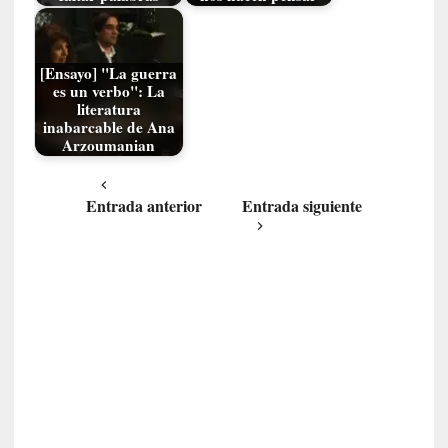
a
s
[Ensayo] "La guerra
[
es un verbo": La
C
literatura
o
inabarcable de Ana
n
Arzoumanian
c
i
Entrada anterior
Entrada siguiente
e
r
t
o
]
E
l
m
a
e
s