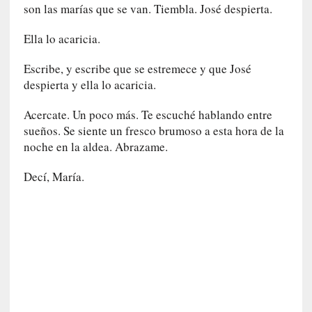
a
son las marías que se van. Tiembla. José despierta.
l
i
Ella lo acaricia.
d
a
Escribe, y escribe que se estremece y que José
d
despierta y ella lo acaricia.
e
s
Acercate. Un poco más. Te escuché hablando entre
q
sueños. Se siente un fresco brumoso a esta hora de la
u
noche en la aldea. Abrazame.
e
l
Decí, María.
o
s
a
d
u
l
t
o
s