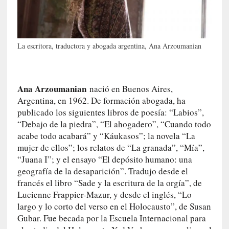
c
a
]
«
La escritora, traductora y abogada argentina, Ana Arzoumanian
L
o
p
r
Ana Arzoumanian
nació en Buenos Aires,
o
Argentina, en 1962. De formación abogada, ha
h
publicado los siguientes libros de poesía: “Labios”,
i
“Debajo de la piedra”, “El ahogadero”, “Cuando todo
b
acabe todo acabará” y “Káukasos”; la novela “La
i
mujer de ellos”; los relatos de “La granada”, “Mía”,
d
“Juana I”; y el ensayo “El depósito humano: una
o
geografía de la desaparición”. Tradujo desde el
»
francés el libro “Sade y la escritura de la orgía”, de
:
L
Lucienne Frappier-Mazur, y desde el inglés, “Lo
a
largo y lo corto del verso en el Holocausto”, de Susan
s
Gubar. Fue becada por la Escuela Internacional para
v