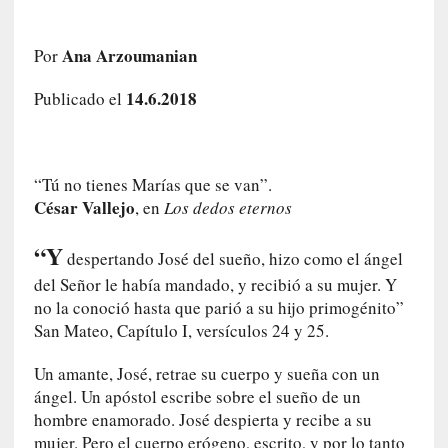
a
h
Ana Arzoumanian
Por
i
s
14.6.2018
Publicado el
t
o
r
i
“Tú no tienes Marías que se van”.
a
César Vallejo
, en
Los dedos eternos
f
i
“Y
l
despertando José del sueño, hizo como el ángel
t
del Señor le había mandado, y recibió a su mujer. Y
r
no la conoció hasta que parió a su hijo primogénito”
a
San Mateo, Capítulo I, versículos 24 y 25.
d
a
Un amante, José, retrae su cuerpo y sueña con un
p
ángel. Un apóstol escribe sobre el sueño de un
o
hombre enamorado. José despierta y recibe a su
r
mujer. Pero el cuerpo erógeno, escrito, y por lo tanto