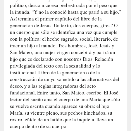
u
político, desconoce esa piel estirada por el peso que
n
la inunda. “Y no la conoció hasta que parió a su hijo.”
a
Así termina el primer capítulo del libro de la
v
generación de Jesús. Un texto, dos cuerpos, ¿tres? O
i
un cuerpo que sólo se identifica una vez que cumple
d
con la política: el hecho sagrado, social, literario, de
a
traer un hijo al mundo. Tres hombres, José, Jesús y
c
San Mateo; una mujer virgen concebirá y parirá un
o
hijo que es declarado con nosotros Dios. Relación
n
privilegiada del texto con la sexualidad y lo
c
institucional. Libro de la generación o de la
r
construcción de un yo sometido a las alternativas del
e
t
deseo, y a las reglas integradoras del acto
a
fundacional. Entre tanto, San Mateo, escribe. El José
lector del sueño ama el cuerpo de una María que sólo
[
se vuelve escrita cuando aparece su obra: el hijo.
C
María, su vientre pleno, sus pechos hinchados, su
r
rostro teñido de un latido que la inquieta, lleva un
í
cuerpo dentro de su cuerpo.
t