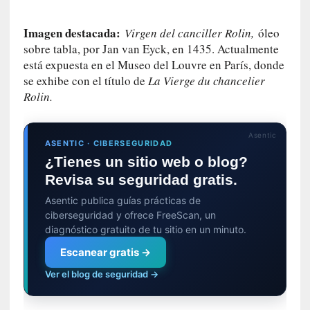
n
a
Imagen destacada:
Virgen del canciller Rolin,
óleo
t
sobre tabla, por Jan van Eyck, en 1435. Actualmente
u
está expuesta en el Museo del Louvre en París, donde
r
se exhibe con el título de
La Vierge du chancelier
a
Rolin.
l
e
z
Asentic
a
ASENTIC · CIBERSEGURIDAD
h
¿Tienes un sitio web o blog?
u
Revisa su seguridad gratis.
m
Asentic publica guías prácticas de
a
ciberseguridad y ofrece FreeScan, un
n
diagnóstico gratuito de tu sitio en un minuto.
a
Escanear gratis →
[
Ver el blog de seguridad →
C
r