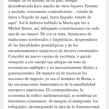
tiempo, de su idioma, de su país, aunque
s
desembarcado hace mucho de otros lugares. Errante
c
y anclado, verazmente contradictorio…venido de
o
fuera y llegado de aquí, fuera llegado, venido de
s
aquí” Así le hubiera hablado la María que lee a
a
Michel Serres, así, dibujando constelaciones en cada
s
una de sus manos. De eso se trata. Arrancarse de
i
tradiciones territoriales y lingüísticas, desprenderse
n
de las linealidades genealógicas y de los
v
i
encadenamientos sintácticos de decires constituidos.
s
Concebir un nuevo cuerpo de escritura, o quizás
i
otorgarle a ese cuerpo tan antiguo un tono de
b
resonancias múltiples y no necesariamente filiales y
l
generacionales. De manera tal de trastocar las
e
nociones de imperio, ya sea el dominio de Roma, o
s
las encarnaciones fantasmáticas de la mundialidad
»
europea o americana. El cosmopolitismo, la
:
economía de tráfico unidimensional, se nombran en
R
literaturas estatutarias. Al margen, el inmigrante, los
e
refugiados, desintegrando la idea de lo transnacional