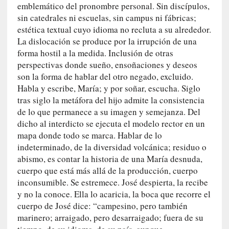
emblemático del pronombre personal. Sin discípulos,
c
sin catedrales ni escuelas, sin campus ni fábricas;
a
estética textual cuyo idioma no recluta a su alrededor.
]
La dislocación se produce por la irrupción de una
«
forma hostil a la medida. Inclusión de otras
L
perspectivas donde sueño, ensoñaciones y deseos
a
n
son la forma de hablar del otro negado, excluido.
a
Habla y escribe, María; y por soñar, escucha. Siglo
t
tras siglo la metáfora del hijo admite la consistencia
u
de lo que permanece a su imagen y semejanza. Del
r
dicho al interdicto se ejecuta el modelo rector en un
a
mapa donde todo se marca. Hablar de lo
l
indeterminado, de la diversidad volcánica; residuo o
e
abismo, es contar la historia de una María desnuda,
z
cuerpo que está más allá de la producción, cuerpo
a
inconsumible. Se estremece. José despierta, la recibe
d
y no la conoce. Ella lo acaricia, la boca que recorre el
e
cuerpo de José dice: “campesino, pero también
l
marinero; arraigado, pero desarraigado; fuera de su
a