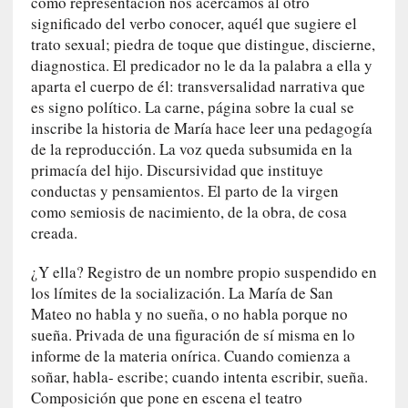
como representación nos acercamos al otro
d
significado del verbo conocer, aquél que sugiere el
e
p
trato sexual; piedra de toque que distingue, discierne,
o
diagnostica. El predicador no le da la palabra a ella y
r
aparta el cuerpo de él: transversalidad narrativa que
9
es signo político. La carne, página sobre la cual se
0
inscribe la historia de María hace leer una pedagogía
m
de la reproducción. La voz queda subsumida en la
i
primacía del hijo. Discursividad que instituye
n
conductas y pensamientos. El parto de la virgen
u
como semiosis de nacimiento, de la obra, de cosa
t
creada.
o
s
¿Y ella? Registro de un nombre propio suspendido en
los límites de la socialización. La María de San
[
Mateo no habla y no sueña, o no habla porque no
C
sueña. Privada de una figuración de sí misma en lo
r
informe de la materia onírica. Cuando comienza a
í
soñar, habla- escribe; cuando intenta escribir, sueña.
t
Composición que pone en escena el teatro
i