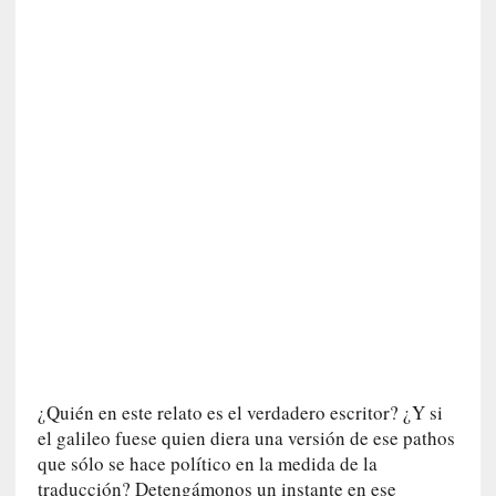
i
c
a
]
«
I
m
p
a
c
t
o
m
o
r
t
a
¿Quién en este relato es el verdadero escritor? ¿Y si
l
el galileo fuese quien diera una versión de ese pathos
»
que sólo se hace político en la medida de la
:
traducción? Detengámonos un instante en ese