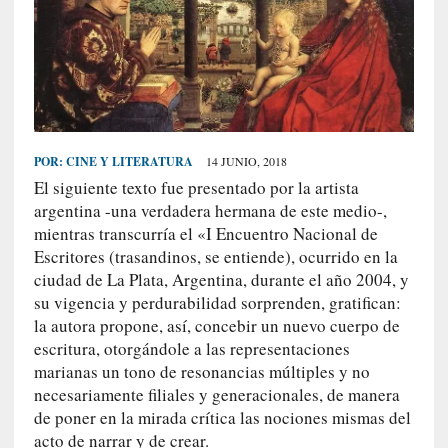
S
R
E
C
I
E
POR:
CINE Y LITERATURA
14 JUNIO, 2018
N
El siguiente texto fue presentado por la artista
T
argentina -una verdadera hermana de este medio-,
E
mientras transcurría el «I Encuentro Nacional de
S
Escritores (trasandinos, se entiende), ocurrido en la
ciudad de La Plata, Argentina, durante el año 2004, y
su vigencia y perdurabilidad sorprenden, gratifican:
[
la autora propone, así, concebir un nuevo cuerpo de
E
escritura, otorgándole a las representaciones
n
marianas un tono de resonancias múltiples y no
s
necesariamente filiales y generacionales, de manera
a
de poner en la mirada crítica las nociones mismas del
y
acto de narrar y de crear.