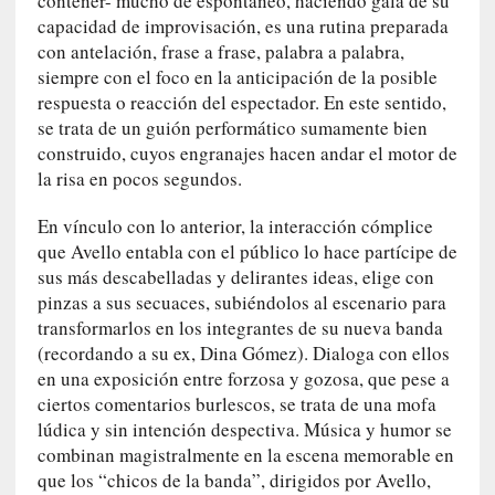
contener- mucho de espontáneo, haciendo gala de su
a
capacidad de improvisación, es una rutina preparada
s
con antelación, frase a frase, palabra a palabra,
[
siempre con el foco en la anticipación de la posible
C
respuesta o reacción del espectador. En este sentido,
o
se trata de un guión performático sumamente bien
n
construido, cuyos engranajes hacen andar el motor de
c
la risa en pocos segundos.
i
e
En vínculo con lo anterior, la interacción cómplice
r
que Avello entabla con el público lo hace partícipe de
t
sus más descabelladas y delirantes ideas, elige con
o
pinzas a sus secuaces, subiéndolos al escenario para
]
transformarlos en los integrantes de su nueva banda
E
(recordando a su ex, Dina Gómez). Dialoga con ellos
l
en una exposición entre forzosa y gozosa, que pese a
m
ciertos comentarios burlescos, se trata de una mofa
a
lúdica y sin intención despectiva. Música y humor se
e
combinan magistralmente en la escena memorable en
s
que los “chicos de la banda”, dirigidos por Avello,
t