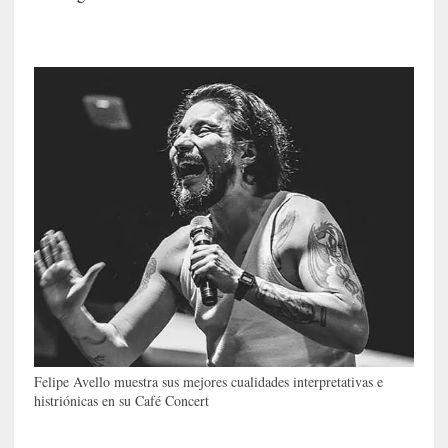
a
c
o
n
l
a
O
r
q
u
e
s
t
a
S
i
n
f
Felipe Avello muestra sus mejores cualidades interpretativas e
histriónicas en su Café Concert
ó
n