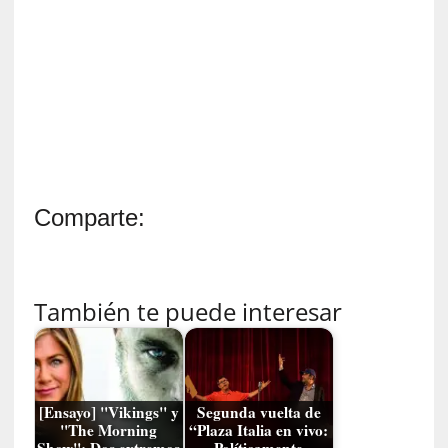
u
s
S
a
n
t
a
C
r
u
Comparte:
z
:
«
N
También te puede interesar
o
h
a
y
n
[Ensayo] "Vikings" y
Segunda vuelta de
a
"The Morning
“Plaza Italia en vivo:
Show": Dos extremos
Políticamente