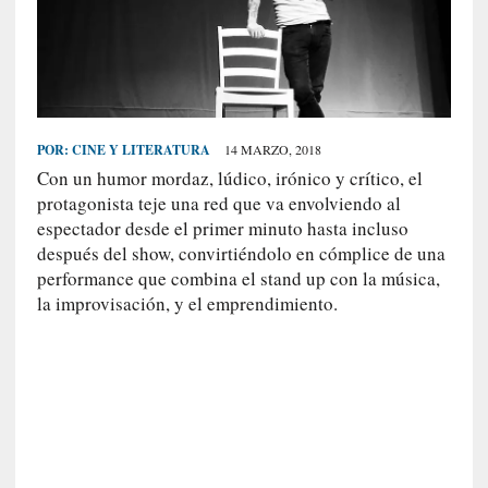
S
R
E
C
I
POR:
CINE Y LITERATURA
14 MARZO, 2018
E
Con un humor mordaz, lúdico, irónico y crítico, el
N
protagonista teje una red que va envolviendo al
T
espectador desde el primer minuto hasta incluso
E
después del show, convirtiéndolo en cómplice de una
S
performance que combina el stand up con la música,
la improvisación, y el emprendimiento.
[
C
r
í
t
i