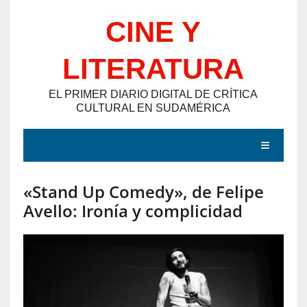
Saltar
CINE Y
al
contenido
LITERATURA
EL PRIMER DIARIO DIGITAL DE CRÍTICA
CULTURAL EN SUDAMÉRICA
MENÚ
«Stand Up Comedy», de Felipe
E
Avello: Ironía y complicidad
N
T
R
A
D
A