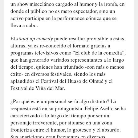
un show misceláneo cargado al humor y la ironía, en
i
donde el público no es mero espectador, sino un
r
activo partícipe en la performance cómica que se
t
u
lleva a cabo.
d
El
stand up comedy
puede resultar previsible a estas
e
s
alturas, ya es re-conocido el formato gracias a
y
programas televisivos como “El club de la comedia”,
d
que han generado variados representantes a lo largo
e
del tiempo, quienes han triunfado -con más o menos
f
éxito- en diversos festivales, siendo los más
e
aplaudidos el Festival del Huaso de Olmué y el
c
Festival de Viña del Mar.
t
o
¿Por qué este unipersonal sería algo distinto? La
s
respuesta está en su protagonista. Felipe Avello se ha
d
caracterizado a lo largo del tiempo por ser un
e
personaje irreverente, por situarse en una zona
l
fronteriza entre el humor, lo grotesco y el absurdo.
a
Sus apariciones eran frecuentes en diversos