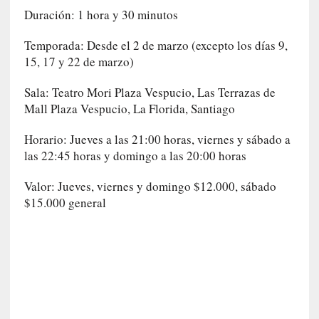
E
Duración: 1 hora y 30 minutos
l
e
Temporada: Desde el 2 de marzo (excepto los días 9,
x
15, 17 y 22 de marzo)
t
r
Sala: Teatro Mori Plaza Vespucio, Las Terrazas de
a
Mall Plaza Vespucio, La Florida, Santiago
n
j
Horario: Jueves a las 21:00 horas, viernes y sábado a
e
las 22:45 horas y domingo a las 20:00 horas
r
o
Valor: Jueves, viernes y domingo $12.000, sábado
»
$15.000 general
:
L
a
b
a
n
a