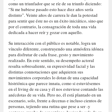
y
como un triunfador que se ríe de su triunfo diciendo:
:
“Si me hubiese pasado esto hace diez años sería
L
distinto”. Veinte años de carrera le dan la potestad
a
para sentir que éste no es un éxito iniciático, sino que
s
por el contrario, la consagración de toda una vida
m
dedicada a hacer reír y gozar con aquello.
e
m
Su interacción con el público es notable, logra un
o
vínculo diferente, construyendo una atmósfera idónea
r
para disfrutar de cada frase, gesto y movimiento
i
realizado. En este sentido, su desempeño actoral
a
resulta sobresaliente, su expresividad facial y las
s
distintas connotaciones que adquieren sus
n
movimientos corporales lo dotan de una capacidad
o
histriónica que parece innata, como si estuviésemos
v
en el living de su casa y él nos estuviese contando las
e
anécdotas de su vida. Pero no, él está plantado en un
l
escenario, solo, frente a decenas e incluso cientos de
a
personas, tejiendo una rutina que pese a ser -y
d