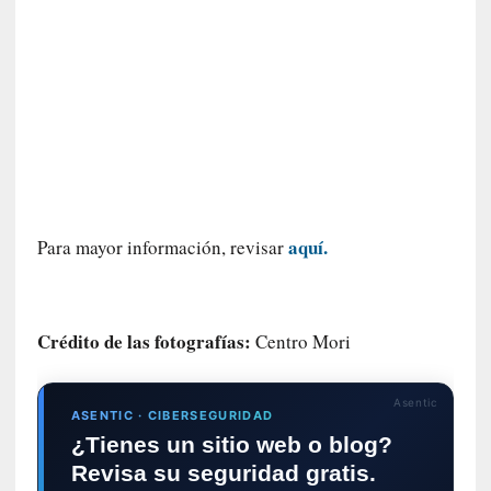
l
i
d
a
d
d
e
l
a
v
aquí.
Para mayor información, revisar
i
o
l
e
Crédito de las fotografías:
Centro Mori
n
c
i
Asentic
a
ASENTIC · CIBERSEGURIDAD
¿Tienes un sitio web o blog?
[
Revisa su seguridad gratis.
E