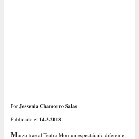
c
a
]
«
L
o
p
r
o
h
i
b
i
d
o
»
Jessenia Chamorro Salas
Por
:
L
14.3.2018
Publicado el
a
s
M
arzo trae al Teatro Mori un espectáculo diferente,
v