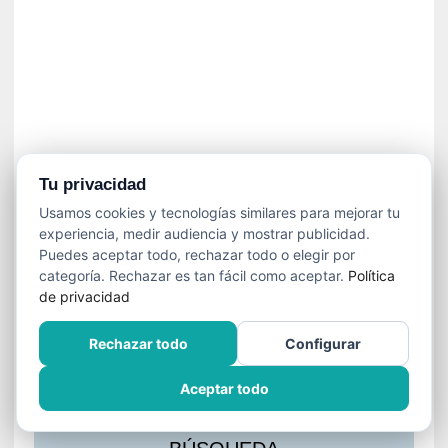
s
l
a
c
i
ó
n
a
u
Tu privacidad
d
Usamos cookies y tecnologías similares para mejorar tu
i
experiencia, medir audiencia y mostrar publicidad.
o
Puedes aceptar todo, rechazar todo o elegir por
v
categoría. Rechazar es tan fácil como aceptar.
Política
i
de privacidad
s
u
Rechazar todo
Configurar
a
l
Aceptar todo