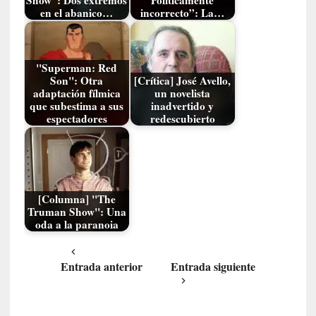
d
en el abanico…
incorrecto”: La…
a
m
á
s
"Superman: Red
n
Son": Otra
[Crítica] José Avello,
adaptación fílmica
un novelista
e
que subestima a sus
inadvertido y
c
espectadores
redescubierto
e
s
a
r
i
[Columna] "The
o
Truman Show": Una
q
oda a la paranoia
u
e
e
Entrada anterior
Entrada siguiente
m
a
n