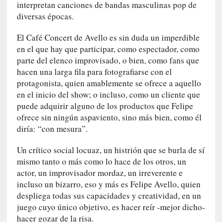
interpretan canciones de bandas masculinas pop de
r
diversas épocas.
o
P
El Café Concert de Avello es sin duda un imperdible
a
en el que hay que participar, como espectador, como
s
parte del elenco improvisado, o bien, como fans que
c
hacen una larga fila para fotografiarse con el
a
protagonista, quien amablemente se ofrece a aquello
l
en el inicio del show; o incluso, como un cliente que
G
puede adquirir alguno de los productos que Felipe
a
ofrece sin ningún aspaviento, sino más bien, como él
l
l
diría: “con mesura”.
o
Un crítico social locuaz, un histrión que se burla de sí
i
s
mismo tanto o más como lo hace de los otros, un
d
actor, un improvisador mordaz, un irreverente e
e
incluso un bizarro, eso y más es Felipe Avello, quien
b
despliega todas sus capacidades y creatividad, en un
u
juego cuyo único objetivo, es hacer reír -mejor dicho-
t
hacer gozar de la risa.