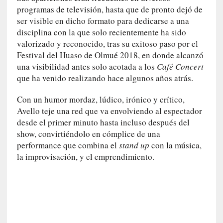
n
programas de televisión, hasta que de pronto dejó de
a
ser visible en dicho formato para dedicarse a una
t
disciplina con la que solo recientemente ha sido
u
valorizado y reconocido, tras su exitoso paso por el
r
Festival del Huaso de Olmué 2018, en donde alcanzó
a
una visibilidad antes solo acotada a los
Café Concert
l
que ha venido realizando hace algunos años atrás.
e
z
Con un humor mordaz, lúdico, irónico y crítico,
a
Avello teje una red que va envolviendo al espectador
h
desde el primer minuto hasta incluso después del
u
show, convirtiéndolo en cómplice de una
m
performance que combina el
stand up
con la música,
a
la improvisación, y el emprendimiento.
n
a
[
C
r
ó