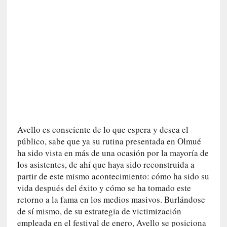
n
i
c
a
]
P
a
l
a
b
r
Avello es consciente de lo que espera y desea el
a
público, sabe que ya su rutina presentada en Olmué
s
ha sido vista en más de una ocasión por la mayoría de
d
los asistentes, de ahí que haya sido reconstruida a
e
partir de este mismo acontecimiento: cómo ha sido su
V
vida después del éxito y cómo se ha tomado este
a
retorno a la fama en los medios masivos. Burlándose
l
é
de sí mismo, de su estrategia de victimización
r
empleada en el festival de enero, Avello se posiciona