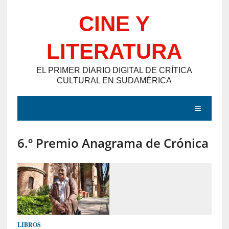
Saltar
CINE Y
al
contenido
LITERATURA
EL PRIMER DIARIO DIGITAL DE CRÍTICA
CULTURAL EN SUDAMÉRICA
MENÚ
6.º Premio Anagrama de Crónica
E
N
T
R
A
D
LIBROS
A