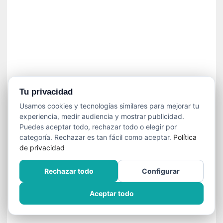
]
C
o
n
I
b
a
r
r
Tu privacidad
a
Usamos cookies y tecnologías similares para mejorar tu
e
experiencia, medir audiencia y mostrar publicidad.
n
Puedes aceptar todo, rechazar todo o elegir por
L
categoría. Rechazar es tan fácil como aceptar.
Política
a
de privacidad
E
s
Rechazar todo
Configurar
c
a
Aceptar todo
l
a
d