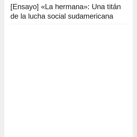
[Ensayo] «La hermana»: Una titán
S
R
de la lucha social sudamericana
E
C
I
E
N
T
E
S
[
C
r
í
t
i