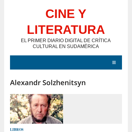
Saltar
CINE Y
al
contenido
LITERATURA
EL PRIMER DIARIO DIGITAL DE CRÍTICA
CULTURAL EN SUDAMÉRICA
MENÚ
Alexandr Solzhenitsyn
E
N
T
R
A
D
LIBROS
A