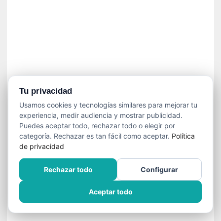
í
t
i
c
a
]
«
C
o
Tu privacidad
r
Usamos cookies y tecnologías similares para mejorar tu
t
experiencia, medir audiencia y mostrar publicidad.
o
Puedes aceptar todo, rechazar todo o elegir por
M
categoría. Rechazar es tan fácil como aceptar.
Política
a
de privacidad
l
t
Rechazar todo
Configurar
é
s
Aceptar todo
»
:
U