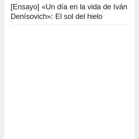
[Ensayo] «Un día en la vida de Iván
S
R
Denísovich»: El sol del hielo
E
C
I
E
N
T
E
S
[
E
n
s
a
y