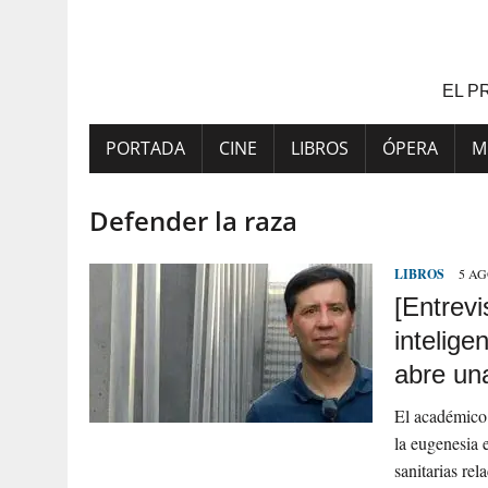
Saltar
al
contenido
EL P
PORTADA
CINE
LIBROS
ÓPERA
M
Defender la raza
LIBROS
5 AG
[Entrev
intelige
abre un
El académico 
la eugenesia e
sanitarias re