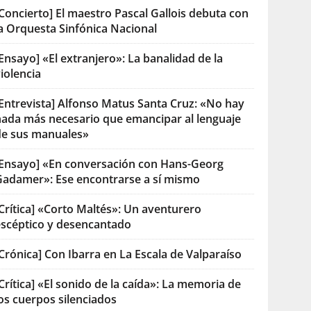
Concierto] El maestro Pascal Gallois debuta con
la Orquesta Sinfónica Nacional
Ensayo] «El extranjero»: La banalidad de la
iolencia
[Entrevista] Alfonso Matus Santa Cruz: «No hay
nada más necesario que emancipar al lenguaje
de sus manuales»
[Ensayo] «En conversación con Hans-Georg
Gadamer»: Ese encontrarse a sí mismo
Crítica] «Corto Maltés»: Un aventurero
escéptico y desencantado
Crónica] Con Ibarra en La Escala de Valparaíso
Crítica] «El sonido de la caída»: La memoria de
os cuerpos silenciados