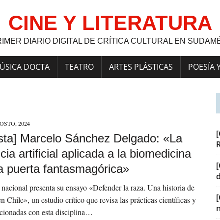
CINE Y LITERATURA
RIMER DIARIO DIGITAL DE CRÍTICA CULTURAL EN SUDAM
ÚSICA DOCTA
TEATRO
ARTES PLÁSTICAS
POESÍA 
OSTO, 2024
[
ista] Marcelo Sánchez Delgado: «La
ncia artificial aplicada a la biomedicina
[
a puerta fantasmagórica»
nacional presenta su ensayo «Defender la raza. Una historia de
n Chile», un estudio crítico que revisa las prácticas científicas y
lacionadas con esta disciplina…