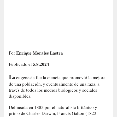
e
l
c
a
s
o
V
a
m
Enrique Morales Lastra
Por
p
i
5.8.2024
Publicado el
r
o
L
a eugenesia fue la ciencia que promovió la mejora
s
de una población, y eventualmente de una raza, a
L
través de todos los medios biológicos y sociales
i
t
disponibles.
e
Delineada en 1883 por el naturalista británico y
r
a
primo de Charles Darwin, Francis Galton (1822 –