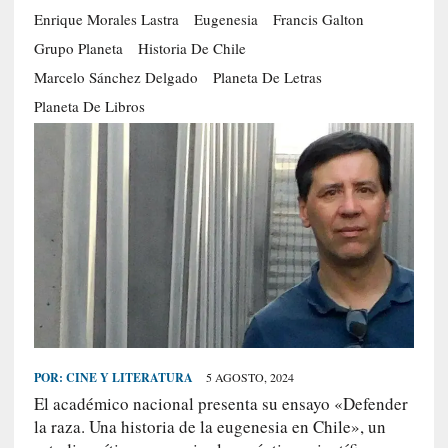
Enrique Morales Lastra
Eugenesia
Francis Galton
S
R
Grupo Planeta
Historia De Chile
E
Marcelo Sánchez Delgado
Planeta De Letras
C
Planeta De Libros
I
E
N
T
E
S
[
E
n
POR:
CINE Y LITERATURA
5 AGOSTO, 2024
t
El académico nacional presenta su ensayo «Defender
r
la raza. Una historia de la eugenesia en Chile», un
e