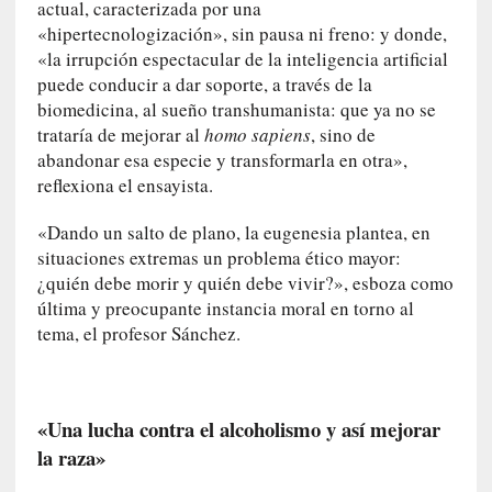
r
actual, caracterizada por una
a
«hipertecnologización», sin pausa ni freno: y donde,
M
«la irrupción espectacular de la inteligencia artificial
a
puede conducir a dar soporte, a través de la
r
biomedicina, al sueño transhumanista: que ya no se
t
trataría de mejorar al
homo sapiens
, sino de
í
abandonar esa especie y transformarla en otra»,
»
reflexiona el ensayista.
[
«Dando un salto de plano, la eugenesia plantea, en
E
situaciones extremas un problema ético mayor:
n
¿quién debe morir y quién debe vivir?», esboza como
s
última y preocupante instancia moral en torno al
a
tema, el profesor Sánchez.
y
o
]
«
«Una lucha contra el alcoholismo y así mejorar
E
la raza»
n
t