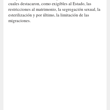
cuales destacaron, como exigibles al Estado, las
n
restricciones al matrimonio, la segregación sexual, la
e
esterilización y por último, la limitación de las
r
migraciones.
a
c
c
e
s
o
a
e
s
e
e
s
p
a
c
i
o