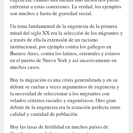
s
enfrentar a estas conexiones. La verdad, los ejemplos
i
son muchos y hasta de gravedad social.
n
v
Un tema fundamental de la eugenesia de la primera
i
mitad del siglo XX era la selección de los migrantes y
s
a través de ella la extensión de un racismo
i
institucional, por ejemplo contra los gallegos en
b
Buenos Aires, contra los latinos, orientales y eslavos
l
e
en el puerto de Nueva York y así sucesivamente en
s
muchos casos.
»
:
Hoy la migración es una crisis generalizada y en su
R
debate se cuelan a veces argumentos de eugenesia y
e
la necesidad de seleccionar a los migrantes con
a
velados criterios raciales y eugenésicos. Otro gran
l
debate de la eugenesia era la ecuación perfecta entre
i
calidad y cantidad de población.
d
a
Hoy las tasas de fertilidad en muchos países de
d