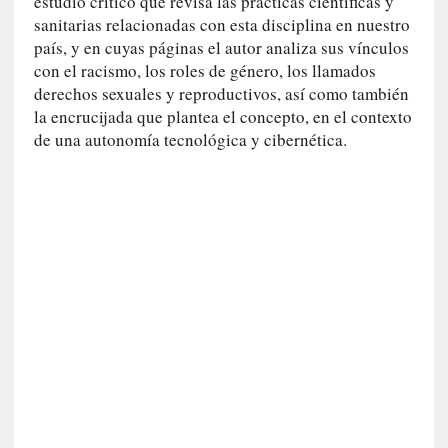
v
estudio crítico que revisa las prácticas científicas y
i
sanitarias relacionadas con esta disciplina en nuestro
s
país, y en cuyas páginas el autor analiza sus vínculos
t
con el racismo, los roles de género, los llamados
a
derechos sexuales y reproductivos, así como también
]
la encrucijada que plantea el concepto, en el contexto
M
de una autonomía tecnológica y cibernética.
a
d
r
e
d
e
v
í
c
t
i
m
a
d