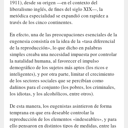
r
1911), desde su origen —en el contexto del
i
liberalismo inglés, de fines del siglo XIX—, la
o
metódica especialidad se expandió con rapidez a
s
través de los cinco continentes.
:
«
En efecto, una de las preocupaciones esenciales de la
N
eugenesia consistía en la idea de la «tasa diferencial
o
de la reproducción», lo que dicho en palabras
s
simples creaba una necesidad impuesta por controlar
e
la natalidad humana, al favorecer el impulso
n
demográfico de los sujetos más aptos (los ricos e
c
inteligentes), y por otra parte, limitar el crecimiento
a
de los sectores sociales que se percibían como
n
dañinos para el conjunto (los pobres, los criminales,
t
los idiotas, y los alcohólicos, entre otros).
a
r
De esta manera, los eugenistas asintieron de forma
í
temprana en que era deseable controlar la
a
reproducción de los elementos «indeseables», y para
t
ello pensaron en distintos tipos de medidas, entre las
e