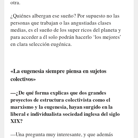
otra.
n
n
¿Quiénes albergan ese sueño? Por supuesto no las
o
personas que trabajan o las angustiadas clases
m
medias, es el sueño de los super ricos del planeta y
b
para acceder a él solo podrán hacerlo ‘los mejores’
r
a
en clara selección eugénica.
r
[
«La eugenesia siempre piensa en sujetos
C
r
colectivos»
í
t
—¿De qué forma explicas que dos grandes
i
proyectos de estructura colectivista como el
c
marxismo y la eugenesia, hayan surgido en la
a
liberal e individualista sociedad inglesa del siglo
]
XIX?
«
L
—Una pregunta muy interesante, y que además