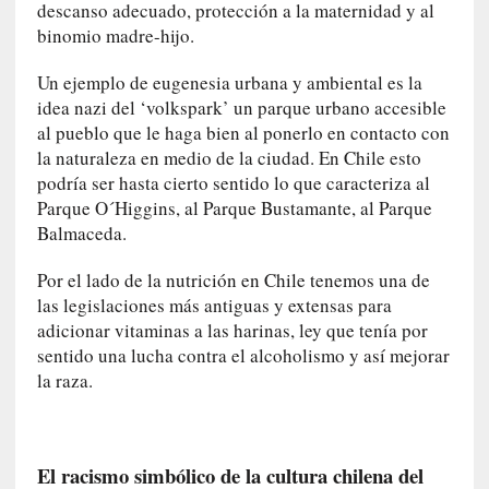
d
descanso adecuado, protección a la maternidad y al
a
binomio madre-hijo.
c
o
Un ejemplo de eugenesia urbana y ambiental es la
n
idea nazi del ‘volkspark’ un parque urbano accesible
c
al pueblo que le haga bien al ponerlo en contacto con
r
la naturaleza en medio de la ciudad. En Chile esto
e
podría ser hasta cierto sentido lo que caracteriza al
t
Parque O´Higgins, al Parque Bustamante, al Parque
a
Balmaceda.
[
Por el lado de la nutrición en Chile tenemos una de
C
las legislaciones más antiguas y extensas para
r
adicionar vitaminas a las harinas, ley que tenía por
í
sentido una lucha contra el alcoholismo y así mejorar
t
la raza.
i
c
a
]
El racismo simbólico de la cultura chilena del
«