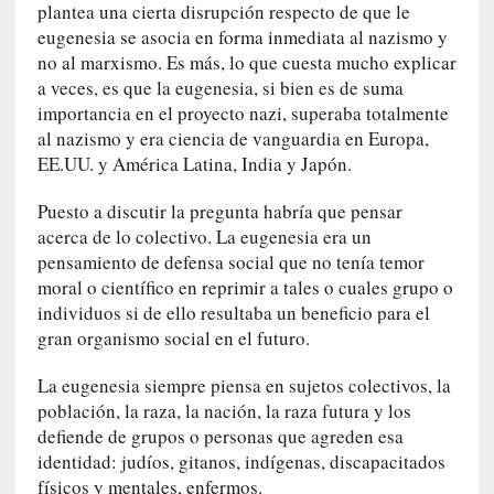
o
plantea una cierta disrupción respecto de que le
p
eugenesia se asocia en forma inmediata al nazismo y
r
no al marxismo. Es más, lo que cuesta mucho explicar
o
a veces, es que la eugenesia, si bien es de suma
h
importancia en el proyecto nazi, superaba totalmente
i
al nazismo y era ciencia de vanguardia en Europa,
b
EE.UU. y América Latina, India y Japón.
i
d
Puesto a discutir la pregunta habría que pensar
o
acerca de lo colectivo. La eugenesia era un
»
pensamiento de defensa social que no tenía temor
:
moral o científico en reprimir a tales o cuales grupo o
L
individuos si de ello resultaba un beneficio para el
a
gran organismo social en el futuro.
s
v
La eugenesia siempre piensa en sujetos colectivos, la
i
población, la raza, la nación, la raza futura y los
r
defiende de grupos o personas que agreden esa
t
identidad: judíos, gitanos, indígenas, discapacitados
u
d
físicos y mentales, enfermos.