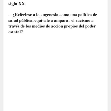
siglo XX
I
m
—¿Referirse a la eugenesia como una política de
p
salud pública, equivale a amparar el racismo a
a
c
través de los medios de acción propios del poder
t
estatal?
o
m
o
r
t
a
l
»
:
U
n
t
r
á