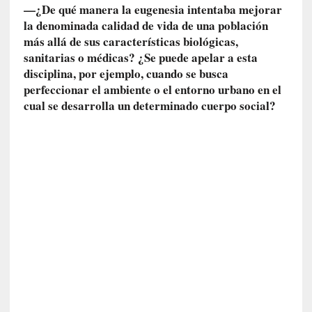
—¿De qué manera la eugenesia intentaba mejorar
r
la denominada calidad de vida de una población
a
más allá de sus características biológicas,
e
sanitarias o médicas? ¿Se puede apelar a esta
l
disciplina, por ejemplo, cuando se busca
f
perfeccionar el ambiente o el entorno urbano en el
a
n
cual se desarrolla un determinado cuerpo social?
t
a
s
m
a
»
:
L
a
h
i
s
t