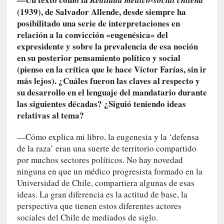
Realidad médico-social chilena
c
(1939), de Salvador Allende, desde siempre ha
i
o
posibilitado una serie de interpretaciones en
n
relación a la convicción «eugenésica» del
a
expresidente y sobre la prevalencia de esa noción
l
en su posterior pensamiento político y social
(pienso en la crítica que le hace Víctor Farías, sin ir
[
más lejos). ¿Cuáles fueron las claves al respecto y
E
su desarrollo en el lenguaje del mandatario durante
n
las siguientes décadas? ¿Siguió teniendo ideas
s
relativas al tema?
a
y
—Cómo explica mi libro, la eugenesia y la ‘defensa
o
de la raza’ eran una suerte de territorio compartido
]
por muchos sectores políticos. No hay novedad
«
ninguna en que un médico progresista formado en la
E
Universidad de Chile, compartiera algunas de esas
l
ideas. La gran diferencia es la actitud de base, la
e
perspectiva que tienen estos diferentes actores
x
sociales del Chile de mediados de siglo.
t