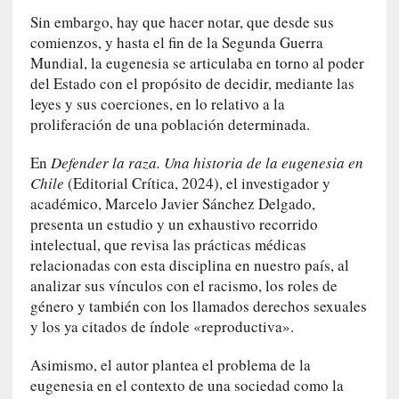
q
Sin embargo, hay que hacer notar, que desde sus
u
comienzos, y hasta el fin de la Segunda Guerra
e
Mundial, la eugenesia se articulaba en torno al poder
a
del Estado con el propósito de decidir, mediante las
d
leyes y sus coerciones, en lo relativo a la
m
proliferación de una población determinada.
i
n
En
Defender la raza. Una historia de la eugenesia en
i
Chile
(Editorial Crítica, 2024), el investigador y
s
académico, Marcelo Javier Sánchez Delgado,
t
presenta un estudio y un exhaustivo recorrido
r
intelectual, que revisa las prácticas médicas
a
relacionadas con esta disciplina en nuestro país, al
A
analizar sus vínculos con el racismo, los roles de
l
e
género y también con los llamados derechos sexuales
j
y los ya citados de índole «reproductiva».
a
n
Asimismo, el autor plantea el problema de la
d
eugenesia en el contexto de una sociedad como la