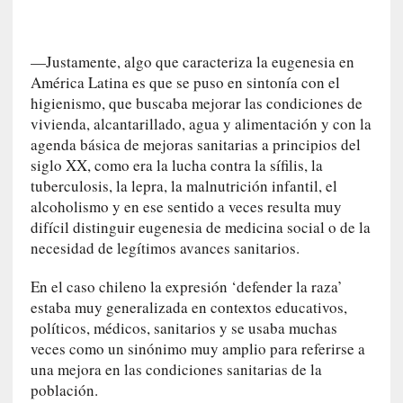
i
l
e
—Justamente, algo que caracteriza la eugenesia en
r
América Latina es que se puso en sintonía con el
q
higienismo, que buscaba mejorar las condiciones de
u
vivienda, alcantarillado, agua y alimentación y con la
e
agenda básica de mejoras sanitarias a principios del
s
e
siglo XX, como era la lucha contra la sífilis, la
e
tuberculosis, la lepra, la malnutrición infantil, el
x
alcoholismo y en ese sentido a veces resulta muy
t
difícil distinguir eugenesia de medicina social o de la
i
necesidad de legítimos avances sanitarios.
e
n
En el caso chileno la expresión ‘defender la raza’
d
estaba muy generalizada en contextos educativos,
e
políticos, médicos, sanitarios y se usaba muchas
p
veces como un sinónimo muy amplio para referirse a
o
una mejora en las condiciones sanitarias de la
r
población.
9