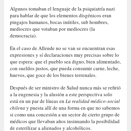
r
Algunos tomaban el lenguaje de la psiquiatría nazi
a
para hablar de que los elementos disgénicos eran
n
pingajos humanos, bocas inútiles, sub hombres,
j
mediocres que votaban por mediocres (la
e
democracia).
r
o
En el caso de Allende no se van se encuentran esas
»
expresiones y sí declaraciones muy precisas sobre lo
:
que espera: que el pueblo sea digno, bien alimentado,
L
con sueldos justos, que pueda consumir carne, leche,
a
b
huevos, que goce de los bienes terrenales.
a
Después de ser ministro de Salud nunca más se refirió
n
a
a la eugenesia y la alusión a este perspectiva solo
l
está en un par de líneas en
La realidad médico-social
i
chilena
y puesta allí de una forma en que no sabemos
d
si como una concesión a un sector de cierto grupo de
a
médicos que llevaban años insinuando la posibilidad
d
de esterilizar a alienados y alcohólicos.