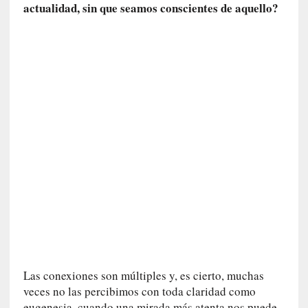
actualidad, sin que seamos conscientes de aquello?
a
n
a
t
u
r
a
l
e
z
a
d
e
l
a
s
c
o
Las conexiones son múltiples y, es cierto, muchas
s
veces no las percibimos con toda claridad como
a
eugenesia, cuando una mirada más atenta nos puede