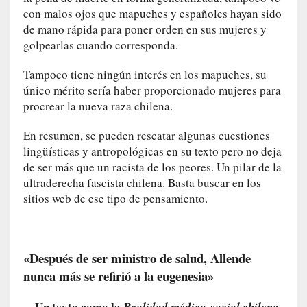
a
con malos ojos que mapuches y españoles hayan sido
O
de mano rápida para poner orden en sus mujeres y
r
golpearlas cuando corresponda.
q
u
Tampoco tiene ningún interés en los mapuches, su
e
único mérito sería haber proporcionado mujeres para
s
procrear la nueva raza chilena.
t
a
En resumen, se pueden rescatar algunas cuestiones
S
lingüísticas y antropológicas en su texto pero no deja
i
de ser más que un racista de los peores. Un pilar de la
n
ultraderecha fascista chilena. Basta buscar en los
f
sitios web de ese tipo de pensamiento.
ó
n
i
c
«Después de ser ministro de salud, Allende
a
nunca más se refirió a la eugenesia»
N
a
—Un texto como la