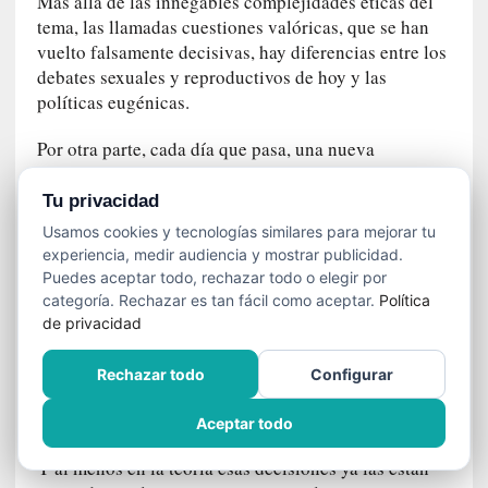
Más allá de las innegables complejidades éticas del
n
tema, las llamadas cuestiones valóricas, que se han
e
c
vuelto falsamente decisivas, hay diferencias entre los
e
debates sexuales y reproductivos de hoy y las
s
políticas eugénicas.
a
r
Por otra parte, cada día que pasa, una nueva
i
biotecnología viene a desafiar lo que pensamos.
o
Diagnosticar embriones para decidir cuál se implanta
Tu privacidad
q
en un útero puede considerarse eugenesia por que
Usamos cookies y tecnologías similares para mejorar tu
u
hay un grado de ‘selección’, al mismo tiempo que es
experiencia, medir audiencia y mostrar publicidad.
e
una decisión libre, individual y muy restrictiva
Puedes aceptar todo, rechazar todo o elegir por
e
económicamente sobre quién puede llegar a ese nivel
categoría. Rechazar es tan fácil como aceptar.
Política
m
de tecnologías.
de privacidad
a
n
Dando un salto de plano, la eugenesia plantea, en
Rechazar todo
Configurar
c
situaciones extremas un problema ético mayor:
i
¿quién debe morir y quién debe vivir?
Aceptar todo
p
a
Y al menos en la teoría esas decisiones ya las están
r