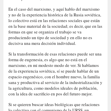
e
En el caso del marxismo, y aquí hablo del marxismo
s
y
y no de la experiencia histórica de la Rusia soviética,
d
lo colectivo está en las relaciones sociales que están
e
en la base material de la sociedad; es decir, que en las
f
formas en que se organiza el trabajo se va
e
produciendo un tipo de sociedad y en ello no es
c
decisiva una mera decisión individual.
t
o
Si la transformación de esas relaciones puede ser una
s
forma de eugenesia, es algo que no está en el
d
marxismo, en mi modesto modo de ver. Si hablamos
e
de la experiencia soviética, sí se puede hablar de un
l
espacio eugenésico, con el hombre nuevo, la familia
a
sana y productiva al servicio de la industrialización y
n
la agricultura, como modelos ideales de población,
a
con la idea de sacrificio en pos del futuro mejor.
t
u
Si se quieren buscar ideas biológicas que relaciones
r
lo colectivo con el comunismo de la URSS, un