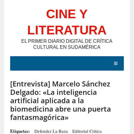
Saltar
CINE Y
al
contenido
LITERATURA
EL PRIMER DIARIO DIGITAL DE CRÍTICA
CULTURAL EN SUDAMÉRICA
MENÚ
[Entrevista] Marcelo Sánchez
E
Delgado: «La inteligencia
N
artificial aplicada a la
T
biomedicina abre una puerta
R
fantasmagórica»
A
D
Etiquetas:
Defender La Raza
Editorial Crítica
A