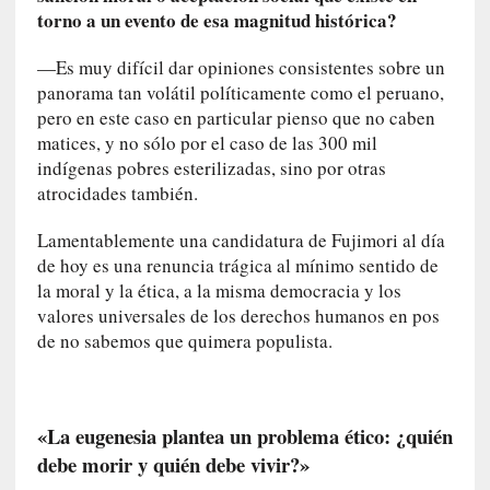
torno a un evento de esa magnitud histórica?
i
s
—Es muy difícil dar opiniones consistentes sobre un
t
panorama tan volátil políticamente como el peruano,
a
]
pero en este caso en particular pienso que no caben
A
matices, y no sólo por el caso de las 300 mil
l
indígenas pobres esterilizadas, sino por otras
f
atrocidades también.
o
n
Lamentablemente una candidatura de Fujimori al día
s
de hoy es una renuncia trágica al mínimo sentido de
o
la moral y la ética, a la misma democracia y los
M
valores universales de los derechos humanos en pos
a
de no sabemos que quimera populista.
t
u
s
S
«La eugenesia plantea un problema ético: ¿quién
a
debe morir y quién debe vivir?»
n