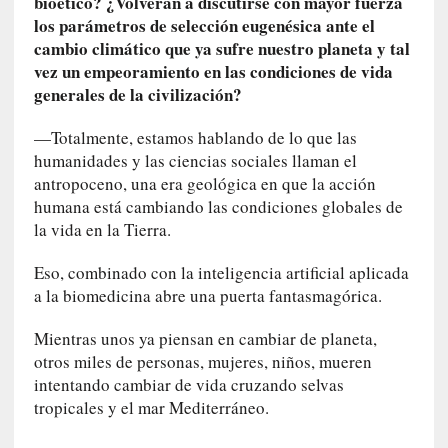
bioético? ¿Volverán a discutirse con mayor fuerza
P
los parámetros de selección eugenésica ante el
a
cambio climático que ya sufre nuestro planeta y tal
l
vez un empeoramiento en las condiciones de vida
a
generales de la civilización?
b
r
—Totalmente, estamos hablando de lo que las
a
humanidades y las ciencias sociales llaman el
s
antropoceno, una era geológica en que la acción
d
humana está cambiando las condiciones globales de
e
la vida en la Tierra.
V
a
Eso, combinado con la inteligencia artificial aplicada
l
a la biomedicina abre una puerta fantasmagórica.
é
r
Mientras unos ya piensan en cambiar de planeta,
y
otros miles de personas, mujeres, niños, mueren
:
intentando cambiar de vida cruzando selvas
L
tropicales y el mar Mediterráneo.
a
s