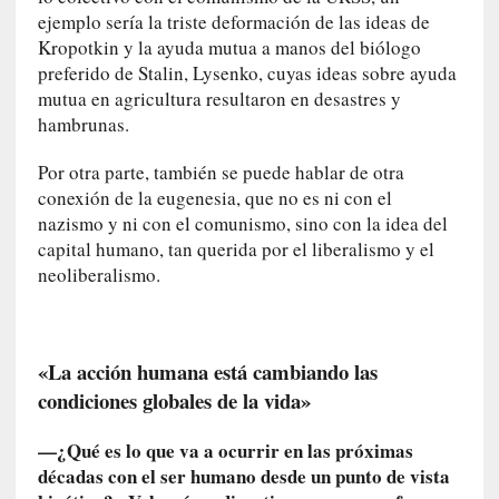
a
ejemplo sería la triste deformación de las ideas de
l
Kropotkin y la ayuda mutua a manos del biólogo
e
preferido de Stalin, Lysenko, cuyas ideas sobre ayuda
z
mutua en agricultura resultaron en desastres y
a
hambrunas.
h
u
Por otra parte, también se puede hablar de otra
m
conexión de la eugenesia, que no es ni con el
a
nazismo y ni con el comunismo, sino con la idea del
n
capital humano, tan querida por el liberalismo y el
a
neoliberalismo.
[
C
r
«La acción humana está cambiando las
ó
condiciones globales de la vida»
n
i
c
—¿Qué es lo que va a ocurrir en las próximas
a
décadas con el ser humano desde un punto de vista
]