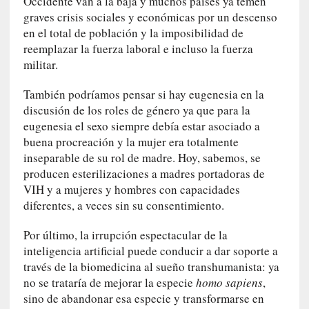
Occidente van a la baja y muchos países ya temen
e
graves crisis sociales y económicas por un descenso
s
en el total de población y la imposibilidad de
q
reemplazar la fuerza laboral e incluso la fuerza
u
militar.
e
l
También podríamos pensar si hay eugenesia en la
o
discusión de los roles de género ya que para la
s
eugenesia el sexo siempre debía estar asociado a
a
buena procreación y la mujer era totalmente
d
inseparable de su rol de madre. Hoy, sabemos, se
u
producen esterilizaciones a madres portadoras de
l
VIH y a mujeres y hombres con capacidades
t
diferentes, a veces sin su consentimiento.
o
s
Por último, la irrupción espectacular de la
e
inteligencia artificial puede conducir a dar soporte a
v
través de la biomedicina al sueño transhumanista: ya
i
no se trataría de mejorar la especie
homo sapiens
,
t
sino de abandonar esa especie y transformarse en
a