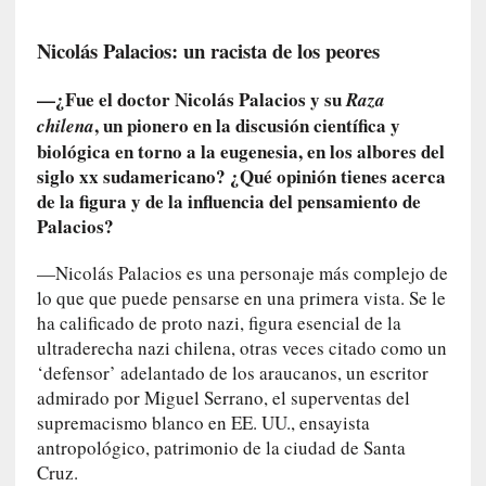
m
e
Nicolás Palacios: un racista de los peores
m
o
—¿Fue el doctor Nicolás Palacios y su
Raza
r
, un pionero en la discusión científica y
chilena
i
biológica en torno a la eugenesia, en los albores del
a
siglo xx sudamericano? ¿Qué opinión tienes acerca
s
de la figura y de la influencia del pensamiento de
n
Palacios?
o
v
—Nicolás Palacios es una personaje más complejo de
e
lo que que puede pensarse en una primera vista. Se le
l
ha calificado de proto nazi, figura esencial de la
a
d
ultraderecha nazi chilena, otras veces citado como un
a
‘defensor’ adelantado de los araucanos, un escritor
s
admirado por Miguel Serrano, el superventas del
supremacismo blanco en EE. UU., ensayista
[
antropológico, patrimonio de la ciudad de Santa
C
Cruz.