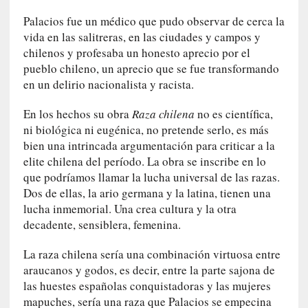
o
n
Palacios fue un médico que pudo observar de cerca la
c
vida en las salitreras, en las ciudades y campos y
i
chilenos y profesaba un honesto aprecio por el
e
pueblo chileno, un aprecio que se fue transformando
r
en un delirio nacionalista y racista.
t
o
En los hechos su obra
Raza chilena
no es científica,
]
ni biológica ni eugénica, no pretende serlo, es más
E
bien una intrincada argumentación para criticar a la
l
elite chilena del período. La obra se inscribe en lo
m
que podríamos llamar la lucha universal de las razas.
a
Dos de ellas, la ario germana y la latina, tienen una
e
lucha inmemorial. Una crea cultura y la otra
s
decadente, sensiblera, femenina.
t
r
La raza chilena sería una combinación virtuosa entre
o
araucanos y godos, es decir, entre la parte sajona de
P
las huestes españolas conquistadoras y las mujeres
a
mapuches, sería una raza que Palacios se empecina
s