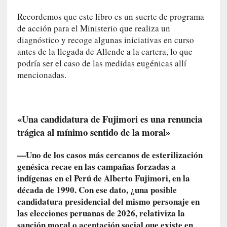
d
e
Recordemos que este libro es un suerte de programa
l
de acción para el Ministerio que realiza un
a
diagnóstico y recoge algunas iniciativas en curso
v
antes de la llegada de Allende a la cartera, lo que
i
podría ser el caso de las medidas eugénicas allí
o
mencionadas.
l
e
n
c
«Una candidatura de Fujimori es una renuncia
i
trágica al mínimo sentido de la moral»
a
—Uno de los casos más cercanos de esterilización
[
genésica recae en las campañas forzadas a
E
indígenas en el Perú de Alberto Fujimori, en la
n
década de 1990. Con ese dato, ¿una posible
t
candidatura presidencial del mismo personaje en
r
las elecciones peruanas de 2026, relativiza la
e
sanción moral o aceptación social que existe en
v