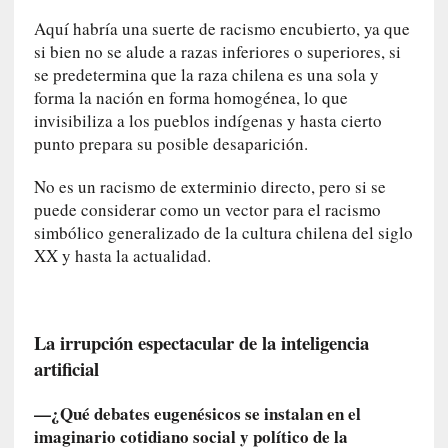
0
Aquí habría una suerte de racismo encubierto, ya que
m
si bien no se alude a razas inferiores o superiores, si
i
se predetermina que la raza chilena es una sola y
n
forma la nación en forma homogénea, lo que
u
invisibiliza a los pueblos indígenas y hasta cierto
t
punto prepara su posible desaparición.
o
s
No es un racismo de exterminio directo, pero si se
puede considerar como un vector para el racismo
[
simbólico generalizado de la cultura chilena del siglo
C
XX y hasta la actualidad.
r
í
t
i
La irrupción espectacular de la inteligencia
c
artificial
a
]
—¿Qué debates eugenésicos se instalan en el
«
imaginario cotidiano social y político de la
L