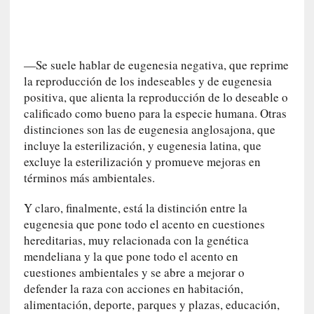
o
r
i
a
—Se suele hablar de eugenesia negativa, que reprime
f
la reproducción de los indeseables y de eugenesia
i
positiva, que alienta la reproducción de lo deseable o
l
calificado como bueno para la especie humana. Otras
t
distinciones son las de eugenesia anglosajona, que
r
incluye la esterilización, y eugenesia latina, que
a
d
excluye la esterilización y promueve mejoras en
a
términos más ambientales.
p
o
Y claro, finalmente, está la distinción entre la
r
eugenesia que pone todo el acento en cuestiones
u
hereditarias, muy relacionada con la genética
n
mendeliana y la que pone todo el acento en
a
cuestiones ambientales y se abre a mejorar o
v
defender la raza con acciones en habitación,
i
alimentación, deporte, parques y plazas, educación,