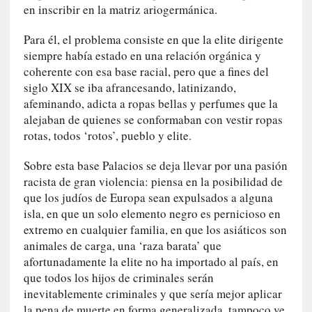
en inscribir en la matriz ariogermánica.
c
a
Para él, el problema consiste en que la elite dirigente
l
siempre había estado en una relación orgánica y
G
coherente con esa base racial, pero que a fines del
a
siglo XIX se iba afrancesando, latinizando,
l
afeminando, adicta a ropas bellas y perfumes que la
l
o
alejaban de quienes se conformaban con vestir ropas
i
rotas, todos ‘rotos’, pueblo y elite.
s
d
Sobre esta base Palacios se deja llevar por una pasión
e
racista de gran violencia: piensa en la posibilidad de
b
que los judíos de Europa sean expulsados a alguna
u
isla, en que un solo elemento negro es pernicioso en
t
extremo en cualquier familia, en que los asiáticos son
a
animales de carga, una ‘raza barata’ que
c
afortunadamente la elite no ha importado al país, en
o
que todos los hijos de criminales serán
n
inevitablemente criminales y que sería mejor aplicar
l
la pena de muerte en forma generalizada, tampoco ve