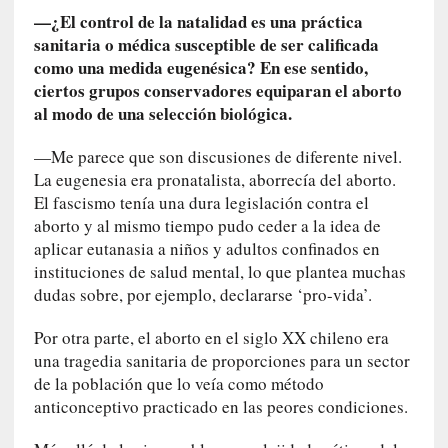
t
—¿El control de la natalidad es una práctica
a
sanitaria o médica susceptible de ser calificada
C
como una medida eugenésica? En ese sentido,
r
ciertos grupos conservadores equiparan el aborto
u
al modo de una selección biológica.
z
:
—Me parece que son discusiones de diferente nivel.
«
La eugenesia era pronatalista, aborrecía del aborto.
N
El fascismo tenía una dura legislación contra el
o
aborto y al mismo tiempo pudo ceder a la idea de
h
aplicar eutanasia a niños y adultos confinados en
a
instituciones de salud mental, lo que plantea muchas
y
dudas sobre, por ejemplo, declararse ‘pro-vida’.
n
a
Por otra parte, el aborto en el siglo XX chileno era
d
una tragedia sanitaria de proporciones para un sector
a
de la población que lo veía como método
m
anticonceptivo practicado en las peores condiciones.
á
s