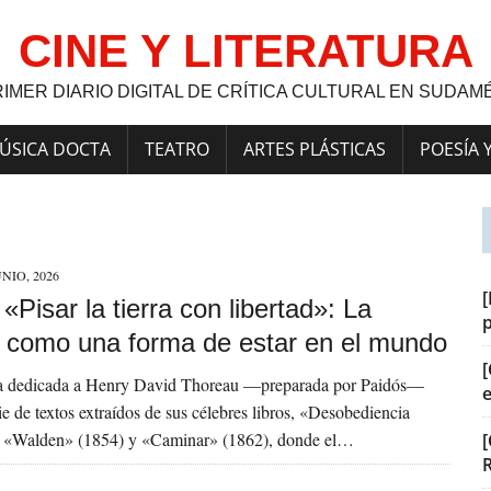
CINE Y LITERATURA
RIMER DIARIO DIGITAL DE CRÍTICA CULTURAL EN SUDAM
ÚSICA DOCTA
TEATRO
ARTES PLÁSTICAS
POESÍA 
UNIO, 2026
[
] «Pisar la tierra con libertad»: La
a como una forma de estar en el mundo
[
ía dedicada a Henry David Thoreau —preparada por Paidós—
ie de textos extraídos de sus célebres libros, «Desobediencia
), «Walden» (1854) y «Caminar» (1862), donde el…
[