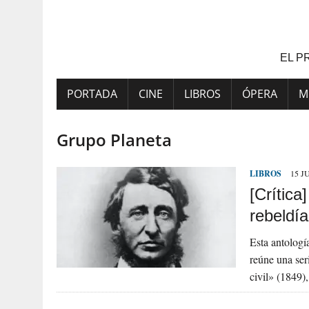
Saltar
al
contenido
EL P
PORTADA
CINE
LIBROS
ÓPERA
M
Grupo Planeta
LIBROS
15 J
[Crítica
rebeldí
Esta antolog
reúne una ser
civil» (1849