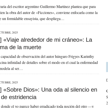
eraria del escritor argentino Guillermo Martínez plantea que para
en la obra del autor de «Ficciones», conviene enfocarla como la
de un formidable ensayista, que despliega…
CTUBRE, 2025
] «Viaje alrededor de mi cráneo»: La
ima de la muerte
capacidad de observación del autor húngaro Frigyes Karinthy
icina infinidad de detalles sobre el modo en el cual la enfermedad
 modela al ser…
D
CTUBRE, 2025
] «Sobre Dios»: Una oda al silencio en
C
 de estridencia
S
2
donde el yo parece haber erradicado toda noción del otro —y