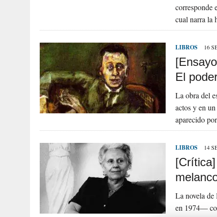
corresponde e
cual narra la
LIBROS
16 S
[Ensayo
El pode
La obra del e
actos y en un
aparecido p
LIBROS
14 S
[Crític
melanco
La novela de
en 1974— conf