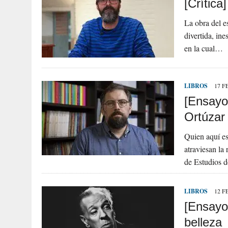
[Crítica
La obra del e
divertida, in
en la cual…
LIBROS
17 F
[Ensayo]
Ortúzar 
Quien aquí es
atraviesan la
de Estudios d
LIBROS
12 F
[Ensayo
belleza