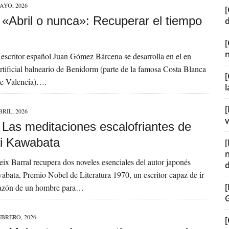
AYO, 2026
[
] «Abril o nunca»: Recuperar el tiempo
 escritor español Juan Gómez Bárcena se desarrolla en el en
rtificial balneario de Benidorm (parte de la famosa Costa Blanca
[
de Valencia)….
[
BRIL, 2026
v
] Las meditaciones escalofriantes de
i Kawabata
Seix Barral recupera dos noveles esenciales del autor japonés
bata, Premio Nobel de Literatura 1970, un escritor capaz de ir
orazón de un hombre para…
EBRERO, 2026
[