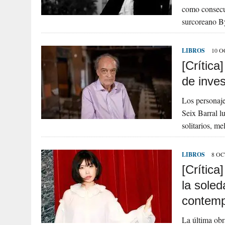
como consecue
surcoreano B
LIBROS
10 O
[Crític
de inve
Los personaje
Seix Barral l
solitarios, m
LIBROS
8 OC
[Crítica
la soled
contem
La última obr