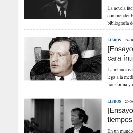
La novela lit
comprender bi
bibliografía 
LIBROS
24 O
[Ensayo
cara ínt
La minuciosa 
lega a la med
transforma y
LIBROS
20 O
[Ensayo
tiempos
En un mundo 