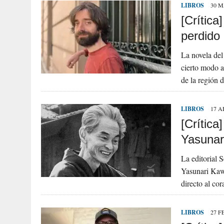
LIBROS
30 M
[Crítica
perdido
La novela del
cierto modo a
de la región 
LIBROS
17 A
[Crítica
Yasunar
La editorial 
Yasunari Kawa
directo al c
LIBROS
27 F