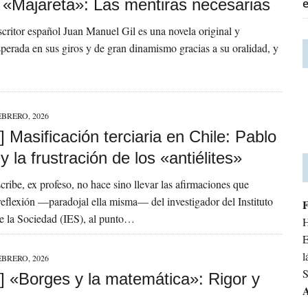
] «Majareta»: Las mentiras necesarias
scritor español Juan Manuel Gil es una novela original y
esperada en sus giros y de gran dinamismo gracias a su oralidad, y
EBRERO, 2026
 Masificación terciaria en Chile: Pablo
y la frustración de los «antiélites»
cribe, ex profeso, no hace sino llevar las afirmaciones que
 reflexión —paradojal ella misma— del investigador del Instituto
e la Sociedad (IES), al punto…
H
E
l
EBRERO, 2026
S
] «Borges y la matemática»: Rigor y
A