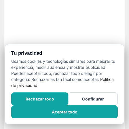
í
t
i
c
a
]
«
C
o
Tu privacidad
r
Usamos cookies y tecnologías similares para mejorar tu
t
experiencia, medir audiencia y mostrar publicidad.
o
Puedes aceptar todo, rechazar todo o elegir por
M
categoría. Rechazar es tan fácil como aceptar.
Política
a
de privacidad
l
t
Rechazar todo
Configurar
é
s
Aceptar todo
»
:
U