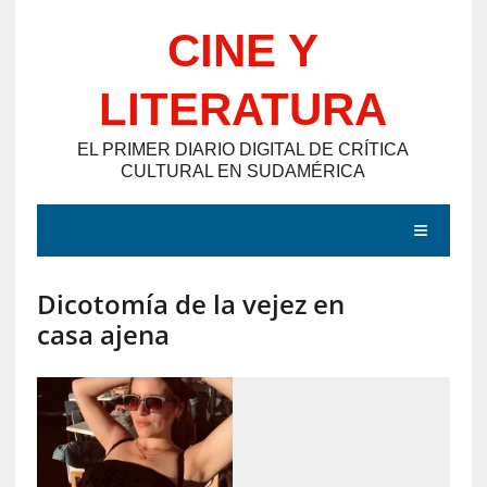
Saltar
CINE Y
al
contenido
LITERATURA
EL PRIMER DIARIO DIGITAL DE CRÍTICA
CULTURAL EN SUDAMÉRICA
MENÚ
Dicotomía de la vejez en
E
casa ajena
N
T
R
A
D
A