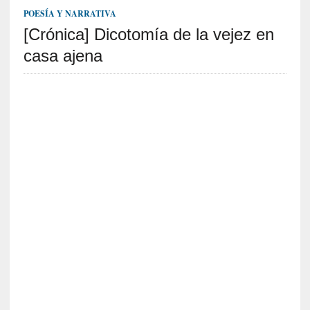
S
POESÍA Y NARRATIVA
R
[Crónica] Dicotomía de la vejez en
E
casa ajena
C
I
E
N
T
E
S
[
E
n
s
a
y