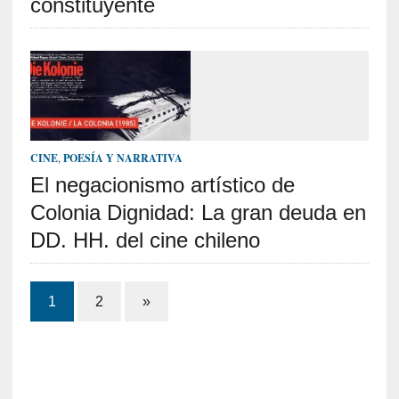
constituyente
d
e
p
o
r
9
0
m
CINE
,
POESÍA Y NARRATIVA
i
n
El negacionismo artístico de
u
Colonia Dignidad: La gran deuda en
t
DD. HH. del cine chileno
o
s
Paginación
[
1
2
»
C
de
r
í
entradas
t
i