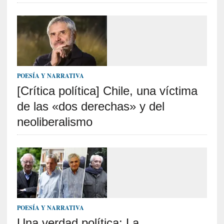
a
h
i
s
t
o
r
POESÍA Y NARRATIVA
i
[Crítica política] Chile, una víctima
a
de las «dos derechas» y del
f
i
neoliberalismo
l
t
r
a
d
a
p
o
POESÍA Y NARRATIVA
r
Una verdad política: La