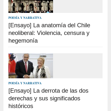
o
]
«
E
POESÍA Y NARRATIVA
n
[Ensayo] La anatomía del Chile
t
neoliberal: Violencia, censura y
r
a
hegemonía
e
l
f
a
n
t
a
s
POESÍA Y NARRATIVA
m
[Ensayo] La derrota de las dos
a
derechas y sus significados
»
:
históricos
L