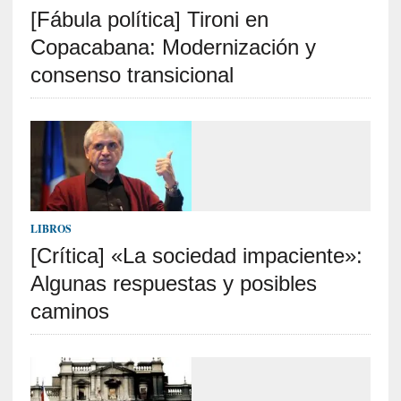
[Fábula política] Tironi en
S
R
Copacabana: Modernización y
E
consenso transicional
C
I
E
N
T
E
S
LIBROS
[Crítica] «La sociedad impaciente»:
Algunas respuestas y posibles
[
E
caminos
n
s
a
y