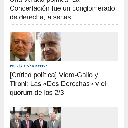
u
Concertación fue un conglomerado
n
a
de derecha, a secas
v
i
d
a
c
o
n
c
POESÍA Y NARRATIVA
r
[Crítica política] Viera-Gallo y
e
Tironi: Las «Dos Derechas» y el
t
a
quórum de los 2/3
[
C
r
í
t