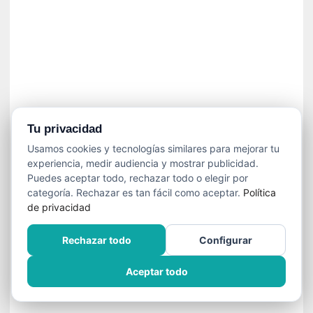
í
t
i
c
a
]
«
C
o
Tu privacidad
r
Usamos cookies y tecnologías similares para mejorar tu
t
experiencia, medir audiencia y mostrar publicidad.
o
Puedes aceptar todo, rechazar todo o elegir por
M
categoría. Rechazar es tan fácil como aceptar.
Política
a
de privacidad
l
t
Rechazar todo
Configurar
é
s
Aceptar todo
»
:
U