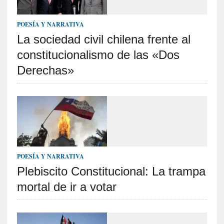
i
c
POESÍA Y NARRATIVA
a
La sociedad civil chilena frente al
]
constitucionalismo de las «Dos
«
I
Derechas»
m
p
a
c
t
o
m
o
POESÍA Y NARRATIVA
r
Plebiscito Constitucional: La trampa
t
mortal de ir a votar
a
l
»
: