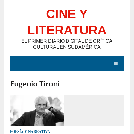
Saltar
CINE Y
al
contenido
LITERATURA
EL PRIMER DIARIO DIGITAL DE CRÍTICA
CULTURAL EN SUDAMÉRICA
MENÚ
Eugenio Tironi
E
N
T
R
A
D
POESÍA Y NARRATIVA
A