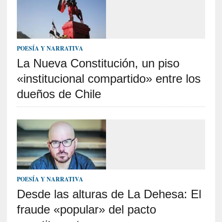
U
n
t
r
POESÍA Y NARRATIVA
á
i
La Nueva Constitución, un piso
l
«institucional compartido» entre los
e
dueños de Chile
r
q
u
e
s
e
e
x
POESÍA Y NARRATIVA
t
i
Desde las alturas de La Dehesa: El
e
fraude «popular» del pacto
n