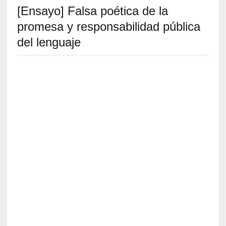
[Ensayo] Falsa poética de la
S
R
promesa y responsabilidad pública
E
del lenguaje
C
I
E
N
T
E
S
[
C
r
í
t
i