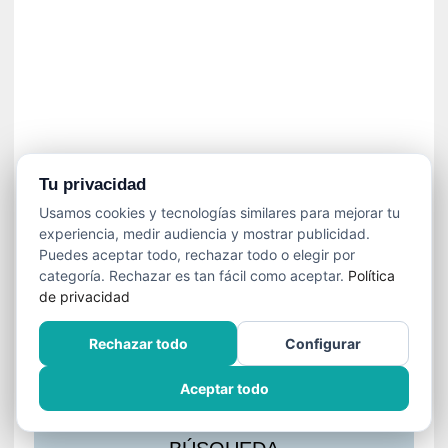
s
l
a
c
i
ó
n
a
u
Tu privacidad
d
Usamos cookies y tecnologías similares para mejorar tu
i
experiencia, medir audiencia y mostrar publicidad.
o
Puedes aceptar todo, rechazar todo o elegir por
v
categoría. Rechazar es tan fácil como aceptar.
Política
i
de privacidad
s
u
Rechazar todo
Configurar
a
l
Aceptar todo