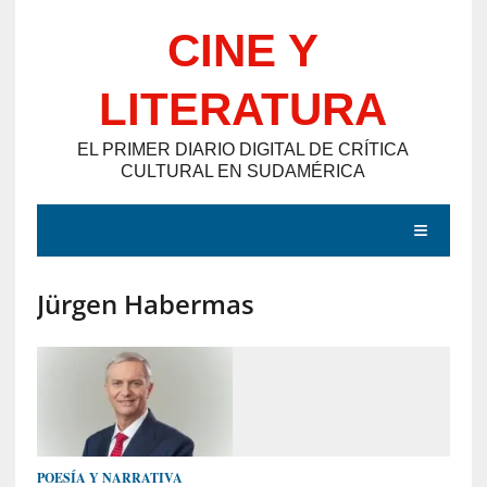
Saltar
CINE Y
al
contenido
LITERATURA
EL PRIMER DIARIO DIGITAL DE CRÍTICA
CULTURAL EN SUDAMÉRICA
MENÚ
Jürgen Habermas
E
N
T
R
A
D
POESÍA Y NARRATIVA
A