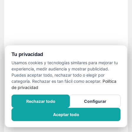
a
v
i
o
l
e
n
c
i
Tu privacidad
a
Usamos cookies y tecnologías similares para mejorar tu
experiencia, medir audiencia y mostrar publicidad.
[
Puedes aceptar todo, rechazar todo o elegir por
E
categoría. Rechazar es tan fácil como aceptar.
Política
n
de privacidad
t
r
Rechazar todo
Configurar
e
v
Aceptar todo
i
s
t