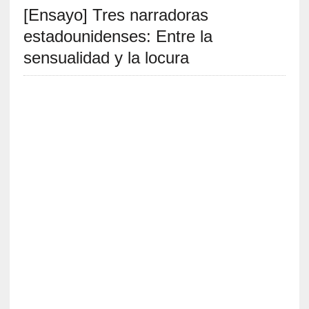
[Ensayo] Tres narradoras
S
R
estadounidenses: Entre la
E
sensualidad y la locura
C
I
E
N
T
E
S
[
E
n
t
r
e