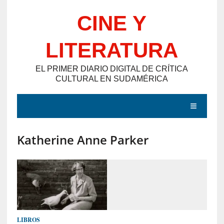
Saltar
CINE Y
al
contenido
LITERATURA
EL PRIMER DIARIO DIGITAL DE CRÍTICA
CULTURAL EN SUDAMÉRICA
MENÚ
Katherine Anne Parker
E
N
T
R
A
D
LIBROS
A