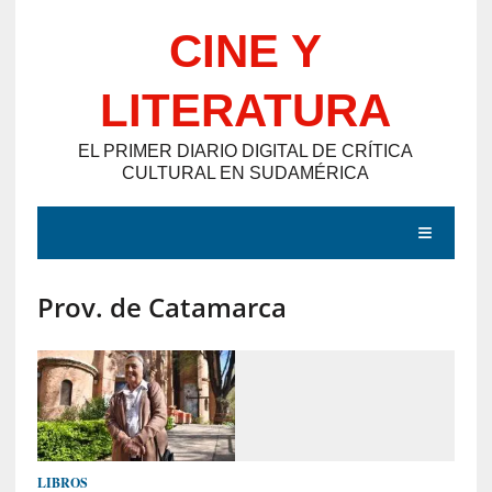
Saltar
CINE Y
al
contenido
LITERATURA
EL PRIMER DIARIO DIGITAL DE CRÍTICA
CULTURAL EN SUDAMÉRICA
MENÚ
Prov. de Catamarca
E
N
T
R
A
D
LIBROS
A