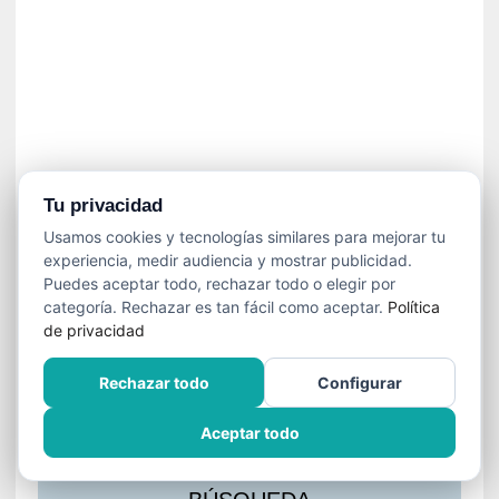
s
l
a
c
i
ó
n
a
u
Tu privacidad
d
Usamos cookies y tecnologías similares para mejorar tu
i
experiencia, medir audiencia y mostrar publicidad.
o
Puedes aceptar todo, rechazar todo o elegir por
v
categoría. Rechazar es tan fácil como aceptar.
Política
i
de privacidad
s
u
Rechazar todo
Configurar
a
l
Aceptar todo