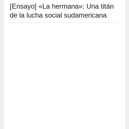
[Ensayo] «La hermana»: Una titán
S
R
de la lucha social sudamericana
E
C
I
E
N
T
E
S
[
C
r
í
t
i