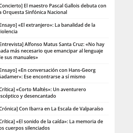
Concierto] El maestro Pascal Gallois debuta con
la Orquesta Sinfónica Nacional
Ensayo] «El extranjero»: La banalidad de la
iolencia
[Entrevista] Alfonso Matus Santa Cruz: «No hay
nada más necesario que emancipar al lenguaje
de sus manuales»
[Ensayo] «En conversación con Hans-Georg
Gadamer»: Ese encontrarse a sí mismo
Crítica] «Corto Maltés»: Un aventurero
escéptico y desencantado
Crónica] Con Ibarra en La Escala de Valparaíso
Crítica] «El sonido de la caída»: La memoria de
os cuerpos silenciados