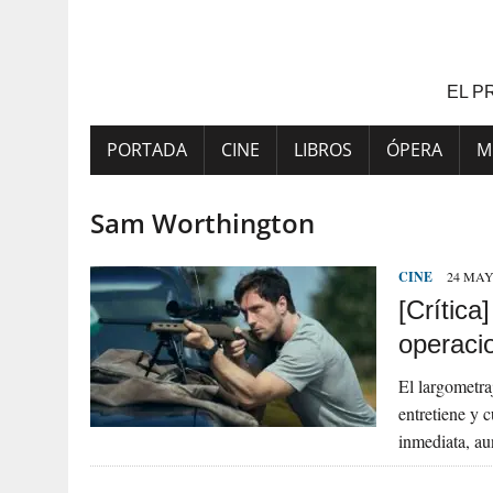
Saltar
al
contenido
EL P
PORTADA
CINE
LIBROS
ÓPERA
M
Sam Worthington
CINE
24 MAY
[Crítica
operacio
El largometra
entretiene y 
inmediata, a