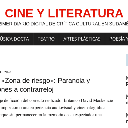
CINE Y LITERATURA
RIMER DIARIO DIGITAL DE CRÍTICA CULTURAL EN SUDAM
ÚSICA DOCTA
TEATRO
ARTES PLÁSTICAS
POESÍA 
O, 2026
[
] «Zona de riesgo»: Paranoia y
nes a contrarreloj
[
je de ficción del correcto realizador británico David Mackenzie
cumple como una experiencia audiovisual y cinematográfica
unque sin permanecer en la memoria de su espectador una…