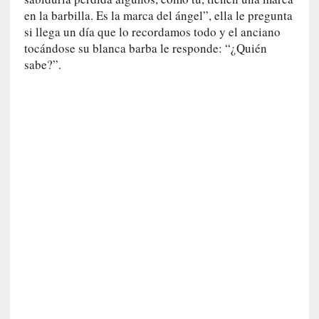
y
en la barbilla. Es la marca del ángel”, ella le pregunta
:
si llega un día que lo recordamos todo y el anciano
L
tocándose su blanca barba le responde: “¿Quién
a
sabe?”.
s
m
e
m
o
r
i
a
s
n
o
v
e
l
a
d