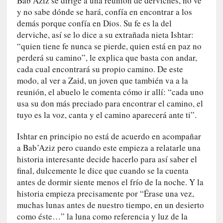
Bab’Aziz se dirige a una reunión de derviches, no ve
d
y no sabe dónde se hará, confía en encontrar a los
e
demás porque confía en Dios. Su fe es la del
p
derviche, así se lo dice a su extrañada nieta Ishtar:
o
r
“quien tiene fe nunca se pierde, quien está en paz no
9
perderá su camino”, le explica que basta con andar,
0
cada cual encontrará su propio camino. De este
m
modo, al ver a Zaid, un joven que también va a la
i
reunión, el abuelo le comenta cómo ir allí: “cada uno
n
usa su don más preciado para encontrar el camino, el
u
tuyo es la voz, canta y el camino aparecerá ante ti”.
t
o
Ishtar en principio no está de acuerdo en acompañar
s
a Bab’Aziz pero cuando este empieza a relatarle una
historia interesante decide hacerlo para así saber el
[
final, dulcemente le dice que cuando se la cuenta
C
antes de dormir siente menos el frío de la noche. Y la
r
historia empieza precisamente por “Érase una vez,
í
muchas lunas antes de nuestro tiempo, en un desierto
t
como éste…” la luna como referencia y luz de la
i