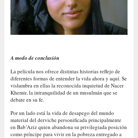
E
n
t
r
e
v
i
s
t
A modo de conclusión
a
]
La película nos ofrece distintas historias reflejo de
A
diferentes formas de entender la vida ahora y aquí. Se
l
vislumbra en ellas la reconocida inquietud de Nacer
f
Khemir, la intranquilidad de un musulmán que se
o
debate en su fe.
n
s
Por un lado está la vida de desapego del mundo
o
material del derviche personificada principalmente
M
en Bab’Aziz quien abandona su privilegiada posición
a
como príncipe para vivir en la pobreza entregado a
t