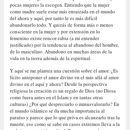
d
pocas mujeres la escogen. Entiendo que la mujer
a
como madre suele estar más enraizada en el mundo
m
del ahora y aquí, por tanto le es más difícil
á
abandonarlo todo. Y quizás de forma más o menos
s
consciente en la mujer y por extensión en lo
n
femenino existe rencor-rabia (a mi entender
e
justificado) por la tendencia al abandono del hombre,
c
de lo masculino. Abandono en muchas áreas de la
e
vida en la tierra además de la espiritual.
s
a
Y aquí se me plantea una cuestión sobre el amor. ¿Es
r
lícito anteponer el amor divino en el más allá al amor
i
divino en el aquí y ahora? Desde la perspectiva
o
religiosa la creación es un regalo de Dios (no Diosa
q
como fuera antes en el Islam y en tantas otras
u
culturas) ¿Por qué despreciarlo o minusvalorarlo? En
e
el mundo islámico se da mucha importancia al
e
paraíso y parece que lo que priva es alcanzarlo tras la
m
a
muerte, eso como se sabe en casos extremos lleva a la