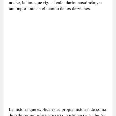
noche, la luna que rige el calendario musulmán y es
c
tan importante en el mundo de los derviches.
a
]
«
L
a
n
a
t
u
r
a
l
e
z
a
d
e
l
La historia que explica es su propia historia, de cómo
a
dejó de ser un príncipe y se convirtió en derviche. Se