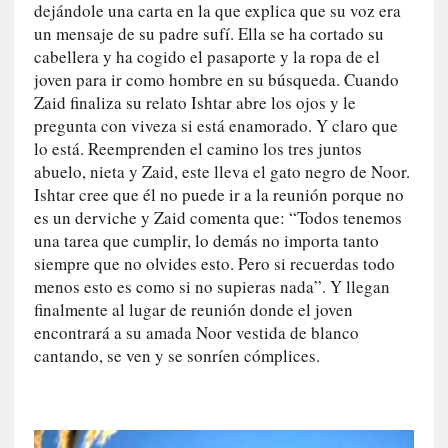
dejándole una carta en la que explica que su voz era
n
un mensaje de su padre sufí. Ella se ha cortado su
a
cabellera y ha cogido el pasaporte y la ropa de el
t
u
joven para ir como hombre en su búsqueda. Cuando
r
Zaid finaliza su relato Ishtar abre los ojos y le
a
pregunta con viveza si está enamorado. Y claro que
l
lo está. Reemprenden el camino los tres juntos
e
abuelo, nieta y Zaid, este lleva el gato negro de Noor.
z
Ishtar cree que él no puede ir a la reunión porque no
a
es un derviche y Zaid comenta que: “Todos tenemos
h
una tarea que cumplir, lo demás no importa tanto
u
siempre que no olvides esto. Pero si recuerdas todo
m
menos esto es como si no supieras nada”. Y llegan
a
finalmente al lugar de reunión donde el joven
n
encontrará a su amada Noor vestida de blanco
a
cantando, se ven y se sonríen cómplices.
[
C
r