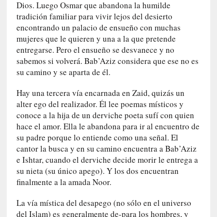
Dios. Luego Osmar que abandona la humilde
u
tradición familiar para vivir lejos del desierto
s
encontrando un palacio de ensueño con muchas
S
mujeres que le quieren y una a la que pretende
a
entregarse. Pero el ensueño se desvanece y no
n
sabemos si volverá. Bab’Aziz considera que ese no es
t
su camino y se aparta de él.
a
C
Hay una tercera vía encarnada en Zaid, quizás un
r
alter ego del realizador. Él lee poemas místicos y
u
z
conoce a la hija de un derviche poeta sufí con quien
:
hace el amor. Ella le abandona para ir al encuentro de
«
su padre porque lo entiende como una señal. El
N
cantor la busca y en su camino encuentra a Bab’Aziz
o
e Ishtar, cuando el derviche decide morir le entrega a
h
su nieta (su único apego). Y los dos encuentran
a
finalmente a la amada Noor.
y
n
La vía mística del desapego (no sólo en el universo
a
del Islam) es generalmente de-para los hombres, y