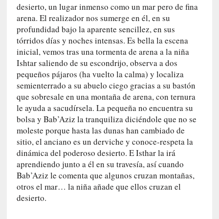
desierto, un lugar inmenso como un mar pero de fina
i
arena. El realizador nos sumerge en él, en su
c
profundidad bajo la aparente sencillez, en sus
a
tórridos días y noches intensas. Es bella la escena
]
inicial, vemos tras una tormenta de arena a la niña
«
Ishtar saliendo de su escondrijo, observa a dos
I
pequeños pájaros (ha vuelto la calma) y localiza
m
p
semienterrado a su abuelo ciego gracias a su bastón
a
que sobresale en una montaña de arena, con ternura
c
le ayuda a sacudírsela. La pequeña no encuentra su
t
bolsa y Bab’Aziz la tranquiliza diciéndole que no se
o
moleste porque hasta las dunas han cambiado de
m
sitio, el anciano es un derviche y conoce-respeta la
o
dinámica del poderoso desierto. E Isthar la irá
r
aprendiendo junto a él en su travesía, así cuando
t
Bab’Aziz le comenta que algunos cruzan montañas,
a
otros el mar… la niña añade que ellos cruzan el
l
desierto.
»
: