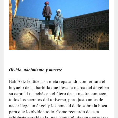
ó
n
i
c
a
]
P
a
l
a
b
r
Olvido, nacimiento y muerte
a
s
Bab’Aziz le dice a su nieta repasando con ternura el
d
hoyuelo de su barbilla que lleva la marca del ángel en
e
su cara: “Los bebés en el útero de su madre conocen
V
todos los secretos del universo, pero justo antes de
a
l
nacer llega un ángel y les pone el dedo sobre la boca
é
para que lo olviden todo. Como recuerdo de esta
r
sabiduría perdida algunos, como tú, tienen una marca