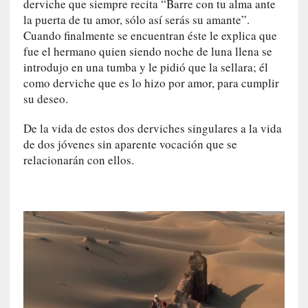
a
derviche que siempre recita “Barre con tu alma ante
l
la puerta de tu amor, sólo así serás su amante”.
i
Cuando finalmente se encuentran éste le explica que
d
fue el hermano quien siendo noche de luna llena se
a
introdujo en una tumba y le pidió que la sellara; él
d
como derviche que es lo hizo por amor, para cumplir
e
su deseo.
s
q
De la vida de estos dos derviches singulares a la vida
u
de dos jóvenes sin aparente vocación que se
e
relacionarán con ellos.
l
o
s
a
d
u
l
t
o
s