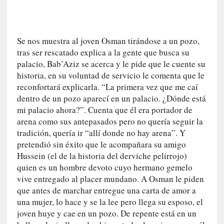
c
a
]
«
Se nos muestra al joven Osman tirándose a un pozo,
L
tras ser rescatado explica a la gente que busca su
o
palacio, Bab’Aziz se acerca y le pide que le cuente su
p
historia, en su voluntad de servicio le comenta que le
r
reconfortará explicarla. “La primera vez que me caí
o
dentro de un pozo aparecí en un palacio. ¿Dónde está
h
mi palacio ahora?”. Cuenta que él era portador de
i
arena como sus antepasados pero no quería seguir la
b
tradición, quería ir “allí donde no hay arena”. Y
i
pretendió sin éxito que le acompañara su amigo
d
Hussein (el de la historia del derviche pelirrojo)
o
quien es un hombre devoto cuyo hermano gemelo
»
vive entregado al placer mundano. A Osman le piden
:
que antes de marchar entregue una carta de amor a
L
a
una mujer, lo hace y se la lee pero llega su esposo, el
s
joven huye y cae en un pozo. De repente está en un
v