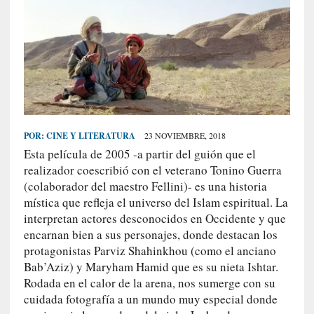
S
R
E
C
I
E
N
POR:
CINE Y LITERATURA
23 NOVIEMBRE, 2018
T
Esta película de 2005 -a partir del guión que el
E
realizador coescribió con el veterano Tonino Guerra
S
(colaborador del maestro Fellini)- es una historia
mística que refleja el universo del Islam espiritual. La
interpretan actores desconocidos en Occidente y que
[
encarnan bien a sus personajes, donde destacan los
E
protagonistas Parviz Shahinkhou (como el anciano
n
Bab’Aziz) y Maryham Hamid que es su nieta Ishtar.
s
Rodada en el calor de la arena, nos sumerge con su
a
cuidada fotografía a un mundo muy especial donde
y