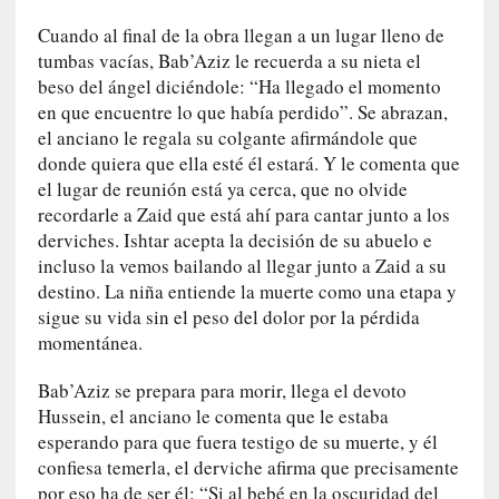
a
Cuando al final de la obra llegan a un lugar lleno de
s
tumbas vacías, Bab’Aziz le recuerda a su nieta el
[
beso del ángel diciéndole: “Ha llegado el momento
C
en que encuentre lo que había perdido”. Se abrazan,
o
el anciano le regala su colgante afirmándole que
n
donde quiera que ella esté él estará. Y le comenta que
c
el lugar de reunión está ya cerca, que no olvide
i
recordarle a Zaid que está ahí para cantar junto a los
e
derviches. Ishtar acepta la decisión de su abuelo e
r
incluso la vemos bailando al llegar junto a Zaid a su
t
destino. La niña entiende la muerte como una etapa y
o
sigue su vida sin el peso del dolor por la pérdida
]
momentánea.
E
l
Bab’Aziz se prepara para morir, llega el devoto
m
Hussein, el anciano le comenta que le estaba
a
esperando para que fuera testigo de su muerte, y él
e
confiesa temerla, el derviche afirma que precisamente
s
por eso ha de ser él: “Si al bebé en la oscuridad del