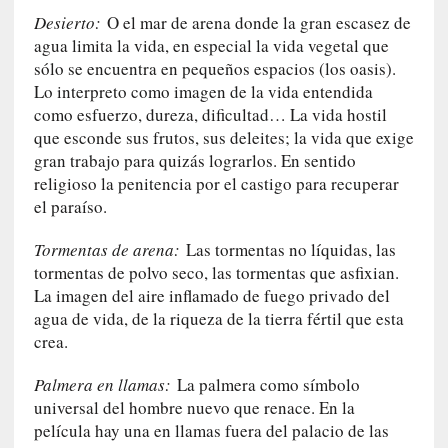
i
Desierto:
O el mar de arena donde la gran escasez de
c
agua limita la vida, en especial la vida vegetal que
a
sólo se encuentra en pequeños espacios (los oasis).
N
Lo interpreto como imagen de la vida entendida
a
como esfuerzo, dureza, dificultad… La vida hostil
c
que esconde sus frutos, sus deleites; la vida que exige
i
o
gran trabajo para quizás lograrlos. En sentido
n
religioso la penitencia por el castigo para recuperar
a
el paraíso.
l
Tormentas de arena:
Las tormentas no líquidas, las
[
tormentas de polvo seco, las tormentas que asfixian.
E
La imagen del aire inflamado de fuego privado del
n
agua de vida, de la riqueza de la tierra fértil que esta
s
crea.
a
y
Palmera en llamas:
La palmera como símbolo
o
universal del hombre nuevo que renace. En la
]
película hay una en llamas fuera del palacio de las
«