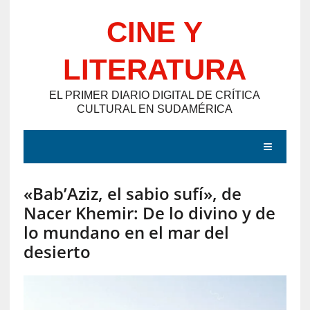
Saltar
CINE Y
al
contenido
LITERATURA
EL PRIMER DIARIO DIGITAL DE CRÍTICA
CULTURAL EN SUDAMÉRICA
MENÚ
«Bab’Aziz, el sabio sufí», de
E
Nacer Khemir: De lo divino y de
N
lo mundano en el mar del
T
desierto
R
A
D
A