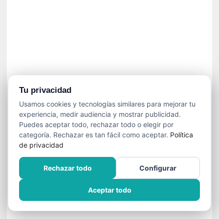
í
t
i
c
a
]
«
C
o
Tu privacidad
r
Usamos cookies y tecnologías similares para mejorar tu
t
experiencia, medir audiencia y mostrar publicidad.
o
Puedes aceptar todo, rechazar todo o elegir por
M
categoría. Rechazar es tan fácil como aceptar.
Política
a
de privacidad
l
t
Rechazar todo
Configurar
é
s
Aceptar todo
»
:
U