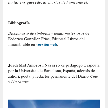
tantas enriquecedoras charlas de humeante té.
m
a
n
u
Bibliografía
a
l
Diccionario de símbolos y temas misteriosos
de
e
Federico González Frías, Editorial Libros del
s
versión web
Innombrable en
.
»
[
E
Jordi Mat Amorós i Navarro
es pedagogo terapeuta
n
por la Universitat de Barcelona, España, además de
s
zahorí, poeta, y redactor permanente del Diario
Cine
a
y Literatura.
y
o
]
«
E