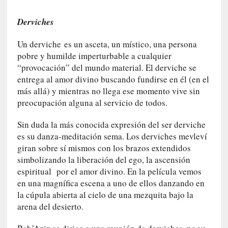
U
n
Derviches
t
r
Un derviche es un asceta, un místico, una persona
á
pobre y humilde imperturbable a cualquier
i
“provocación” del mundo material. El derviche se
l
entrega al amor divino buscando fundirse en él (en el
e
más allá) y mientras no llega ese momento vive sin
r
preocupación alguna al servicio de todos.
q
u
Sin duda la más conocida expresión del ser derviche
e
es su danza-meditación sema. Los derviches mevleví
s
giran sobre sí mismos con los brazos extendidos
e
simbolizando la liberación del ego, la ascensión
e
espiritual por el amor divino. En la película vemos
x
en una magnífica escena a uno de ellos danzando en
t
la cúpula abierta al cielo de una mezquita bajo la
i
arena del desierto.
e
n