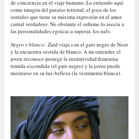
de conciencia en el viaje humano. Lo entiendo aquí
l
como imagen del paraíso terrenal, el goce de los
i
sentidos que tiene su máxima expresión en el amor
d
a
carnal verdadero. No obstante el sufismo lo asocia a
d
las personalidades egoicas a superar, los nafs.
d
e
Negro y blanco:
Zaid viaja con el gato negro de Noor
l
y la encuentra vestida de blanco. A mi entender, el
a
joven reconoce-protege la instintividad femenina
v
temida-escondida (el gato negro) y la joven puede
i
mostrarse en su luz-belleza (la vestimenta blanca).
o
l
e
n
c
i
a
[