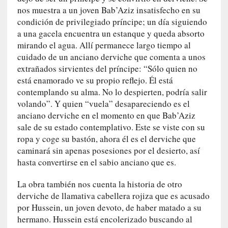
s
nos muestra a un joven Bab’Aziz insatisfecho en su
c
condición de privilegiado príncipe; un día siguiendo
o
a una gacela encuentra un estanque y queda absorto
s
mirando el agua. Allí permanece largo tiempo al
a
cuidado de un anciano derviche que comenta a unos
s
extrañados sirvientes del príncipe: “Sólo quien no
i
está enamorado ve su propio reflejo. Él está
n
contemplando su alma. No lo despierten, podría salir
v
volando”. Y quien “vuela” desapareciendo es el
i
anciano derviche en el momento en que Bab’Aziz
s
sale de su estado contemplativo. Este se viste con su
i
ropa y coge su bastón, ahora él es el derviche que
b
l
caminará sin apenas posesiones por el desierto, así
e
hasta convertirse en el sabio anciano que es.
s
»
La obra también nos cuenta la historia de otro
:
derviche de llamativa cabellera rojiza que es acusado
R
por Hussein, un joven devoto, de haber matado a su
e
hermano. Hussein está encolerizado buscando al