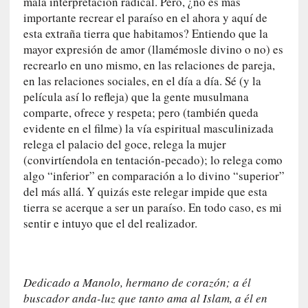
n
mala interpretación radical. Pero, ¿no es más
c
importante recrear el paraíso en el ahora y aquí de
i
esta extraña tierra que habitamos? Entiendo que la
p
mayor expresión de amor (llamémosle divino o no) es
a
recrearlo en uno mismo, en las relaciones de pareja,
r
en las relaciones sociales, en el día a día. Sé (y la
a
película así lo refleja) que la gente musulmana
l
comparte, ofrece y respeta; pero (también queda
l
evidente en el filme) la vía espiritual masculinizada
e
relega el palacio del goce, relega la mujer
n
(convirtíendola en tentación-pecado); lo relega como
g
algo “inferior” en comparación a lo divino “superior”
u
del más allá. Y quizás este relegar impide que esta
a
tierra se acerque a ser un paraíso. En todo caso, es mi
j
sentir e intuyo que el del realizador.
e
d
e
s
Dedicado a Manolo, hermano de corazón; a él
u
buscador anda-luz que tanto ama al Islam, a él en
s