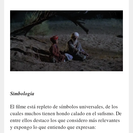
a
c
o
n
l
a
O
r
q
u
e
s
t
a
Simbología
S
i
El filme está repleto de símbolos universales, de los
n
cuales muchos tienen hondo calado en el sufismo. De
f
entre ellos destaco los que considero más relevantes
ó
y expongo lo que entiendo que expresan:
n