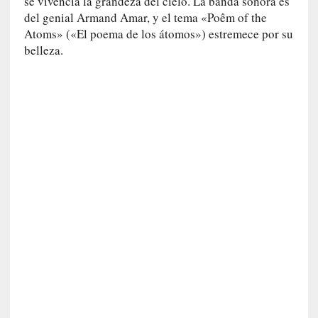
o
se vivencia la grandeza del cielo. La banda sonora es
]
del genial Armand Amar, y el tema «Poêm of the
«
Atoms» («El poema de los átomos») estremece por su
E
belleza.
n
t
r
a
e
l
f
a
n
t
a
s
m
a
»
:
L