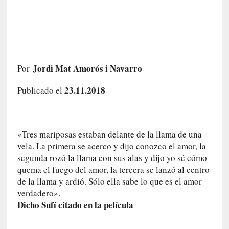
a
h
i
s
t
o
Jordi Mat Amorós i Navarro
Por
r
i
23.11.2018
Publicado el
a
f
i
l
«Tres mariposas estaban delante de la llama de una
t
vela. La primera se acerco y dijo conozco el amor, la
r
segunda rozó la llama con sus alas y dijo yo sé cómo
a
quema el fuego del amor, la tercera se lanzó al centro
d
de la llama y ardió. Sólo ella sabe lo que es el amor
a
verdadero».
p
Dicho Sufí citado en la película
o
r