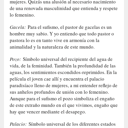
mujeres. Quizás una alusión al necesario nacimiento
E
de una renovada masculinidad que entienda y respete
l
lo femenino.
e
x
Gacela:
Para el sufismo, el pastor de gacelas es un
t
hombre muy sabio. Y yo entiendo que todo pastor o
r
pastora lo es en tanto vive en armonía con la
a
animalidad y la naturaleza de este mundo.
n
j
Pozo:
Símbolo universal del recipiente del agua de
e
vida, de la feminidad. También la profundidad de las
r
aguas, los sentimientos escondidos-reprimidos. En la
o
película el joven cae allí y encuentra el palacio
»
paradisíaco lleno de mujeres, a mi entender reflejo de
:
sus anhelos profundos de unión con lo femenino.
L
Aunque para el sufismo el pozo simboliza el engaño
a
de este extraño mundo en el que vivimos, engaño que
b
hay que vencer mediante el desapego.
a
n
Palacio:
Símbolo universal de los diferentes estados
a