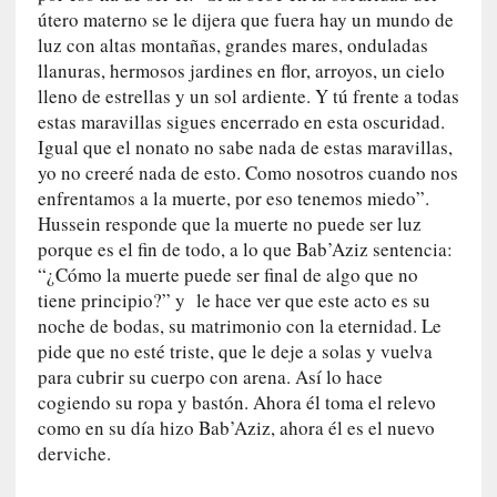
t
útero materno se le dijera que fuera hay un mundo de
r
luz con altas montañas, grandes mares, onduladas
o
llanuras, hermosos jardines en flor, arroyos, un cielo
P
lleno de estrellas y un sol ardiente. Y tú frente a todas
a
estas maravillas sigues encerrado en esta oscuridad.
s
Igual que el nonato no sabe nada de estas maravillas,
c
a
yo no creeré nada de esto. Como nosotros cuando nos
l
enfrentamos a la muerte, por eso tenemos miedo”.
G
Hussein responde que la muerte no puede ser luz
a
porque es el fin de todo, a lo que Bab’Aziz sentencia:
l
“¿Cómo la muerte puede ser final de algo que no
l
tiene principio?” y le hace ver que este acto es su
o
noche de bodas, su matrimonio con la eternidad. Le
i
pide que no esté triste, que le deje a solas y vuelva
s
para cubrir su cuerpo con arena. Así lo hace
d
cogiendo su ropa y bastón. Ahora él toma el relevo
e
como en su día hizo Bab’Aziz, ahora él es el nuevo
b
derviche.
u
t