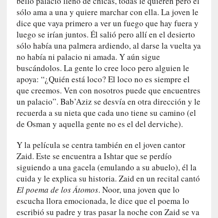
bello palacio lleno de chicas, todas le quieren pero él
i
sólo ama a una y quiere marchar con ella. La joven le
r
dice que vaya primero a ver un fuego que hay fuera y
t
luego se irían juntos. Él salió pero allí en el desierto
u
sólo había una palmera ardiendo, al darse la vuelta ya
d
no había ni palacio ni amada. Y aún sigue
e
buscándolos. La gente lo cree loco pero alguien le
s
apoya: “¿Quién está loco? El loco no es siempre el
y
que creemos. Ven con nosotros puede que encuentres
d
un palacio”. Bab’Aziz se desvía en otra dirección y le
e
recuerda a su nieta que cada uno tiene su camino (el
f
de Osman y aquella gente no es el del derviche).
e
c
Y la película se centra también en el joven cantor
t
Zaid. Este se encuentra a Ishtar que se perdío
o
siguiendo a una gacela (emulando a su abuelo), él la
s
cuida y le explica su historia. Zaid en un recital cantó
d
El poema de los Átomos
. Noor, una joven que lo
e
escucha llora emocionada, le dice que el poema lo
l
escribió su padre y tras pasar la noche con Zaid se va
a