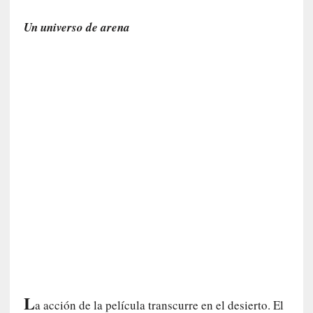
u
n
Un universo de arena
a
v
i
d
a
c
o
n
c
r
e
t
a
[
C
r
í
L
a acción de la película transcurre en el desierto. El
t