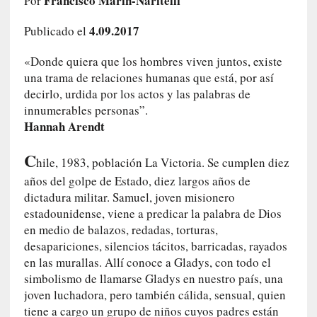
Francisco Marín-Naritelli
Por
i
r
4.09.2017
Publicado el
t
u
«Donde quiera que los hombres viven juntos, existe
d
una trama de relaciones humanas que está, por así
e
decirlo, urdida por los actos y las palabras de
s
innumerables personas”.
y
Hannah Arendt
d
e
C
hile, 1983, población La Victoria. Se cumplen diez
f
años del golpe de Estado, diez largos años de
e
dictadura militar. Samuel, joven misionero
c
estadounidense, viene a predicar la palabra de Dios
t
o
en medio de balazos, redadas, torturas,
s
desapariciones, silencios tácitos, barricadas, rayados
d
en las murallas. Allí conoce a Gladys, con todo el
e
simbolismo de llamarse Gladys en nuestro país, una
l
joven luchadora, pero también cálida, sensual, quien
a
tiene a cargo un grupo de niños cuyos padres están