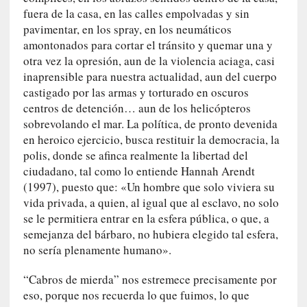
a
fuera de la casa, en las calles empolvadas y sin
s
pavimentar, en los spray, en los neumáticos
amontonados para cortar el tránsito y quemar una y
[
otra vez la opresión, aun de la violencia aciaga, casi
C
inaprensible para nuestra actualidad, aun del cuerpo
o
castigado por las armas y torturado en oscuros
n
centros de detención… aun de los helicópteros
c
i
sobrevolando el mar. La política, de pronto devenida
e
en heroico ejercicio, busca restituir la democracia, la
r
polis, donde se afinca realmente la libertad del
t
ciudadano, tal como lo entiende Hannah Arendt
o
(1997), puesto que: «Un hombre que solo viviera su
]
vida privada, a quien, al igual que al esclavo, no solo
E
se le permitiera entrar en la esfera pública, o que, a
l
semejanza del bárbaro, no hubiera elegido tal esfera,
m
no sería plenamente humano».
a
e
“Cabros de mierda” nos estremece precisamente por
s
eso, porque nos recuerda lo que fuimos, lo que
t