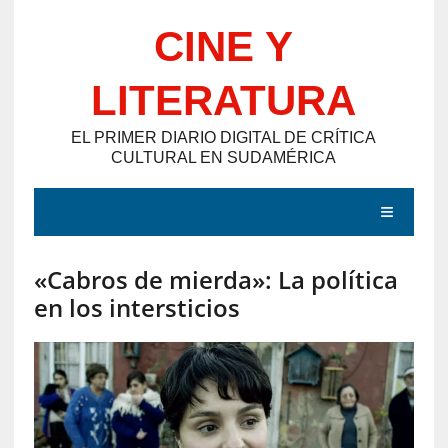
Saltar
CINE Y
al
contenido
LITERATURA
EL PRIMER DIARIO DIGITAL DE CRÍTICA
CULTURAL EN SUDAMÉRICA
MENÚ
«Cabros de mierda»: La política
E
en los intersticios
N
T
R
A
D
A