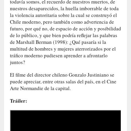
todavía somos, el recuerdo de nuestros muertos, de
r
nuestros desaparecidos, la huella imborrable de toda
o
la violencia autoritaria sobre la cual se construyó el
P
Chile moderno, pero también como advertencia de
a
futuro, por qué no, de espacio de acción y posibilidad
s
de lo público, y que bien podría reflejar las palabras
c
de Marshall Berman (1998): ¿Qué pasaría si la
a
multitud de hombres y mujeres aterrorizados por el
l
tráfico moderno pudiesen aprender a afrontarlo
G
juntos?
a
l
El filme del director chileno Gonzalo Justiniano se
l
puede apreciar, entre otras salas del país, en el Cine
o
Arte Normandie de la capital.
i
s
Tráiler:
d
e
b
u
t