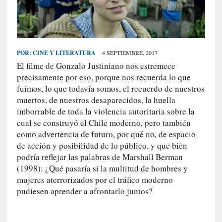
S
R
E
C
POR:
CINE Y LITERATURA
4 SEPTIEMBRE, 2017
I
El filme de Gonzalo Justiniano nos estremece
E
precisamente por eso, porque nos recuerda lo que
N
fuimos, lo que todavía somos, el recuerdo de nuestros
muertos, de nuestros desaparecidos, la huella
T
imborrable de toda la violencia autoritaria sobre la
E
cual se construyó el Chile moderno, pero también
S
como advertencia de futuro, por qué no, de espacio
de acción y posibilidad de lo público, y que bien
podría reflejar las palabras de Marshall Berman
[
(1998): ¿Qué pasaría si la multitud de hombres y
C
r
mujeres aterrorizados por el tráfico moderno
í
pudiesen aprender a afrontarlo juntos?
t
i