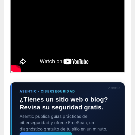
a
c
o
n
l
a
O
r
q
u
e
s
t
a
Asentic
ASENTIC · CIBERSEGURIDAD
S
¿Tienes un sitio web o blog?
i
Revisa su seguridad gratis.
n
f
Asentic publica guías prácticas de
ó
ciberseguridad y ofrece FreeScan, un
n
diagnóstico gratuito de tu sitio en un minuto.