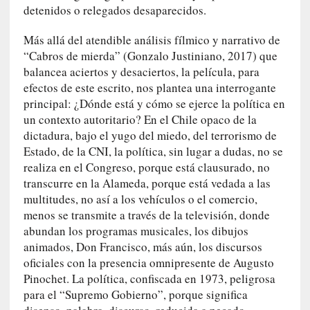
n
detenidos o relegados desaparecidos.
a
t
Más allá del atendible análisis fílmico y narrativo de
u
“Cabros de mierda” (Gonzalo Justiniano, 2017) que
r
balancea aciertos y desaciertos, la película, para
a
efectos de este escrito, nos plantea una interrogante
l
principal: ¿Dónde está y cómo se ejerce la política en
e
un contexto autoritario? En el Chile opaco de la
z
dictadura, bajo el yugo del miedo, del terrorismo de
a
Estado, de la CNI, la política, sin lugar a dudas, no se
h
realiza en el Congreso, porque está clausurado, no
u
transcurre en la Alameda, porque está vedada a las
m
multitudes, no así a los vehículos o el comercio,
a
menos se transmite a través de la televisión, donde
n
abundan los programas musicales, los dibujos
a
animados, Don Francisco, más aún, los discursos
oficiales con la presencia omnipresente de Augusto
[
Pinochet. La política, confiscada en 1973, peligrosa
C
r
para el “Supremo Gobierno”, porque significa
ó