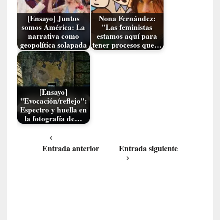
l
i
[Ensayo] Juntos
Nona Fernández:
d
somos América: La
"Las feministas
a
narrativa como
estamos aquí para
geopolítica solapada
tener procesos que…
d
d
e
l
a
[Ensayo]
v
"Evocación/reflejo":
Espectro y huella en
i
la fotografía de…
o
l
e
Entrada anterior
Entrada siguiente
n
c
i
a
[
E