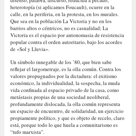
disenso, palabra, discurso, reducida a pecado,
n
heterotopía (si aplicamos Foucault), ocurre en la
i
calle, en la periferia, en la protesta, en los murales.
c
Que sea en la población La Victoria y no en los
a
barrios altos o céntricos, no es casualidad; La
]
Victoria es el espacio por antonomasia de resistencia
P
popular contra el orden autoritario, bajo los acordes
a
de «Sol y Lluvia».
l
a
Un símbolo innegable de los ’80, que bien sabe
b
reflejar el largometraje, es la olla común. Contra los
r
valores propugnados por la dictadura: el exitismo
a
económico, la individualidad, la sospecha, la muda
s
vida confinada al espacio privado de la casa, como
d
metástasis propias de una sociedad neoliberal,
e
profundamente dislocada, la olla común representa
V
un espacio de encuentro, de solidaridad, un ejercicio
a
propiamente político, y que es objeto de recelo, claro
l
está, porque todo lo que huela a comunitarismo es
é
“tufo marxista”.
r