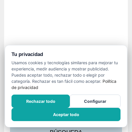
s
l
a
c
i
ó
n
a
u
Tu privacidad
d
Usamos cookies y tecnologías similares para mejorar tu
i
experiencia, medir audiencia y mostrar publicidad.
o
Puedes aceptar todo, rechazar todo o elegir por
v
categoría. Rechazar es tan fácil como aceptar.
Política
i
de privacidad
s
u
Rechazar todo
Configurar
a
l
Aceptar todo