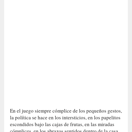
y
:
L
a
s
m
e
m
o
r
i
a
s
n
o
v
e
En el juego siempre cómplice de los pequeños gestos,
l
la política se hace en los intersticios, en los papelitos
a
escondidos bajo las cajas de frutas, en las miradas
d
cómplices, en los abrazos sentidos dentro de la casa,