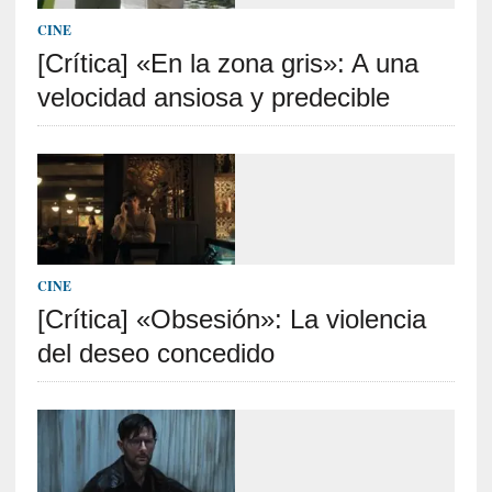
t
CINE
r
[Crítica] «En la zona gris»: A una
á
i
velocidad ansiosa y predecible
l
e
r
q
u
e
s
e
CINE
e
[Crítica] «Obsesión»: La violencia
x
del deseo concedido
t
i
e
n
d
e