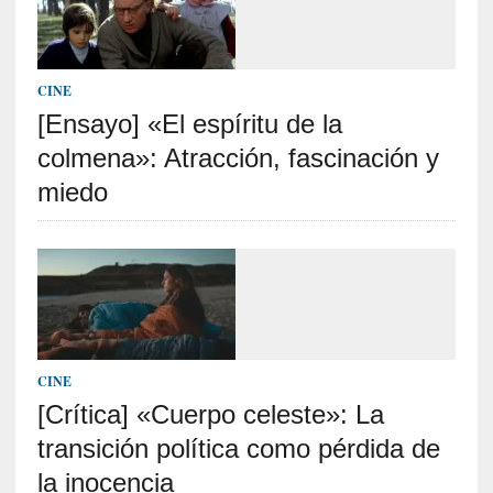
o
s
a
s
CINE
i
[Ensayo] «El espíritu de la
n
colmena»: Atracción, fascinación y
v
i
miedo
s
i
b
l
e
s
»
:
CINE
R
[Crítica] «Cuerpo celeste»: La
e
transición política como pérdida de
a
l
la inocencia