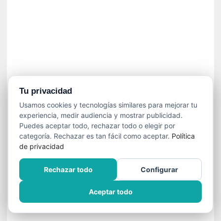
]
C
o
n
I
b
a
r
r
Tu privacidad
a
Usamos cookies y tecnologías similares para mejorar tu
e
experiencia, medir audiencia y mostrar publicidad.
n
Puedes aceptar todo, rechazar todo o elegir por
L
categoría. Rechazar es tan fácil como aceptar.
Política
a
de privacidad
E
s
Rechazar todo
Configurar
c
a
Aceptar todo
l
a
d