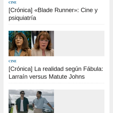
c
CINE
a
[Crónica] «Blade Runner»: Cine y
]
«
psiquiatría
I
m
p
a
c
t
o
m
CINE
o
[Crónica] La realidad según Fábula:
r
Larraín versus Matute Johns
t
a
l
»
:
U
n