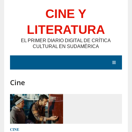
Saltar
CINE Y
al
contenido
LITERATURA
EL PRIMER DIARIO DIGITAL DE CRÍTICA
CULTURAL EN SUDAMÉRICA
MENÚ
Cine
E
N
T
R
A
D
CINE
A