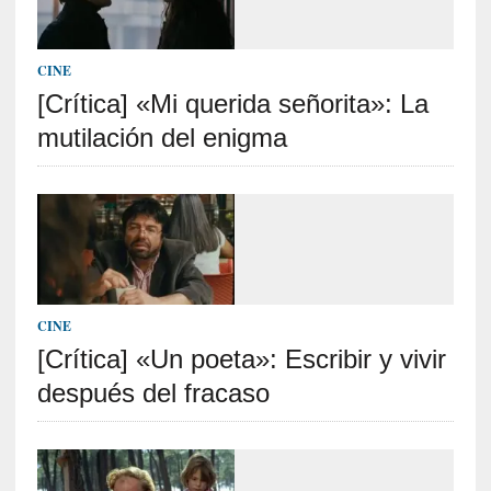
]
«
L
CINE
a
[Crítica] «Mi querida señorita»: La
n
mutilación del enigma
a
t
u
r
a
l
e
z
CINE
a
[Crítica] «Un poeta»: Escribir y vivir
d
e
después del fracaso
l
a
s
c