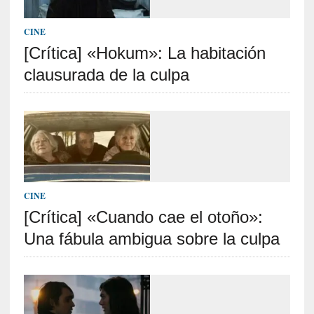
p
o
CINE
r
9
[Crítica] «Hokum»: La habitación
0
clausurada de la culpa
m
i
n
u
t
o
s
CINE
[
[Crítica] «Cuando cae el otoño»:
C
r
Una fábula ambigua sobre la culpa
í
t
i
c
a