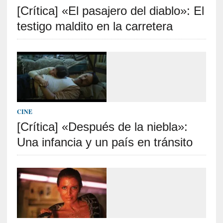
[Crítica] «El pasajero del diablo»: El
S
R
testigo maldito en la carretera
E
C
I
E
N
T
CINE
E
[Crítica] «Después de la niebla»:
S
Una infancia y un país en tránsito
[
C
r
í
t
i