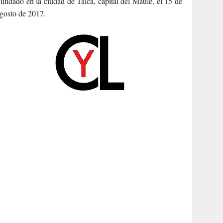
undado en la ciudad de Talca, capital del Maule, el 15 de
gosto de 2017.