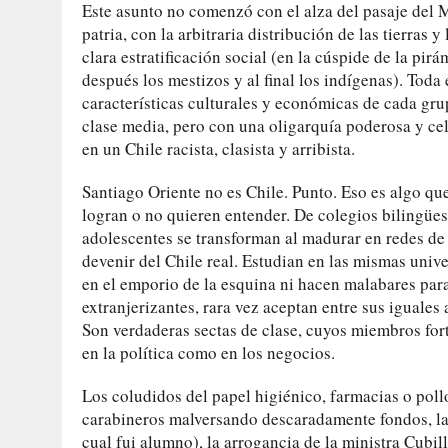
Este asunto no comenzó con el alza del pasaje del 
patria, con la arbitraria distribución de las tierras
clara estratificación social (en la cúspide de la pirá
después los mestizos y al final los indígenas). Toda 
características culturales y económicas de cada g
clase media, pero con una oligarquía poderosa y cel
en un Chile racista, clasista y arribista.
Santiago Oriente no es Chile. Punto. Eso es algo q
logran o no quieren entender. De colegios bilingües
adolescentes se transforman al madurar en redes de 
devenir del Chile real. Estudian en las mismas univ
en el emporio de la esquina ni hacen malabares para 
extranjerizantes, rara vez aceptan entre sus iguales
Son verdaderas sectas de clase, cuyos miembros fort
en la política como en los negocios.
Los coludidos del papel higiénico, farmacias o pollos
carabineros malversando descaradamente fondos, las 
cual fui alumno), la arrogancia de la ministra Cubil