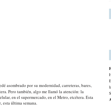
H
E
uedé asombrado por su modernidad, carreteras, bares,
l
étera. Pero también, algo me llamó la atención: la
S
elular, en el supermercado, en el Metro, etcétera. Esta
A
, esta última semana.