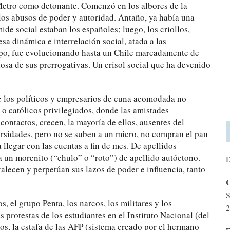
Metro como detonante. Comenzó en los albores de la
 y los abusos de poder y autoridad. Antaño, ya había una
mide social estaban los españoles; luego, los criollos,
esa dinámica e interrelación social, atada a las
rupo, fue evolucionando hasta un Chile marcadamente de
osa de sus prerrogativas. Un crisol social que ha devenido
ue los políticos y empresarios de cuna acomodada no
 o católicos privilegiados, donde las amistades
contactos, crecen, la mayoría de ellos, ausentes del
ersidades, pero no se suben a un micro, no compran el pan
llegar con las cuentas a fin de mes. De apellidos
 a un morenito (“chulo” o “roto”) de apellido autóctono.
D
alecen y perpetúan sus lazos de poder e influencia, tanto
C
S
, el grupo Penta, los narcos, los militares y los
2
protestas de los estudiantes en el Instituto Nacional (del
los, la estafa de las AFP (sistema creado por el hermano