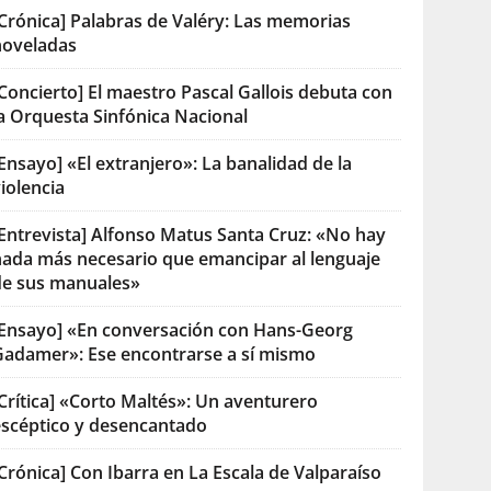
[Crónica] Palabras de Valéry: Las memorias
noveladas
Concierto] El maestro Pascal Gallois debuta con
la Orquesta Sinfónica Nacional
Ensayo] «El extranjero»: La banalidad de la
iolencia
[Entrevista] Alfonso Matus Santa Cruz: «No hay
nada más necesario que emancipar al lenguaje
de sus manuales»
[Ensayo] «En conversación con Hans-Georg
Gadamer»: Ese encontrarse a sí mismo
Crítica] «Corto Maltés»: Un aventurero
escéptico y desencantado
Crónica] Con Ibarra en La Escala de Valparaíso