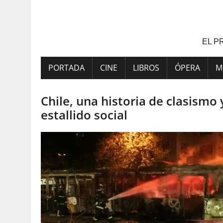
Saltar
al
contenido
EL P
PORTADA
CINE
LIBROS
ÓPERA
M
Chile, una historia de clasismo
estallido social