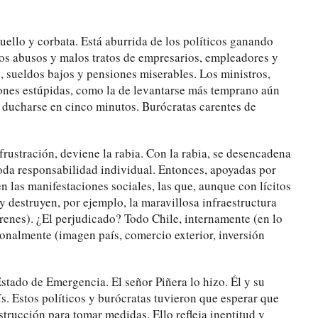
ello y corbata. Está aburrida de los políticos ganando
los abusos y malos tratos de empresarios, empleadores y
o, sueldos bajos y pensiones miserables. Los ministros,
iones estúpidas, como la de levantarse más temprano aún
 o ducharse en cinco minutos. Burócratas carentes de
a frustración, deviene la rabia. Con la rabia, se desencadena
 toda responsabilidad individual. Entonces, apoyadas por
en las manifestaciones sociales, las que, aunque con lícitos
 destruyen, por ejemplo, la maravillosa infraestructura
trenes). ¿El perjudicado? Todo Chile, internamente (en lo
onalmente (imagen país, comercio exterior, inversión
stado de Emergencia. El señor Piñera lo hizo. Él y su
ís. Estos políticos y burócratas tuvieron que esperar que
trucción para tomar medidas. Ello refleja ineptitud y