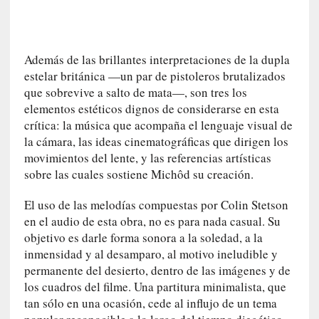
U
n
t
r
Además de las brillantes interpretaciones de la dupla
á
estelar británica —un par de pistoleros brutalizados
i
que sobrevive a salto de mata—, son tres los
l
elementos estéticos dignos de considerarse en esta
e
crítica: la música que acompaña el lenguaje visual de
r
la cámara, las ideas cinematográficas que dirigen los
q
movimientos del lente, y las referencias artísticas
u
sobre las cuales sostiene Michôd su creación.
e
s
El uso de las melodías compuestas por Colin Stetson
e
en el audio de esta obra, no es para nada casual. Su
e
objetivo es darle forma sonora a la soledad, a la
x
inmensidad y al desamparo, al motivo ineludible y
t
permanente del desierto, dentro de las imágenes y de
i
los cuadros del filme. Una partitura minimalista, que
e
tan sólo en una ocasión, cede al influjo de un tema
n