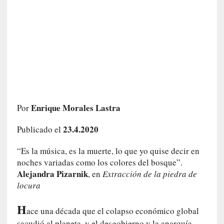
a
h
i
s
t
o
r
i
a
f
Enrique Morales Lastra
Por
i
l
23.4.2020
Publicado el
t
r
“Es la música, es la muerte, lo que yo quise decir en
a
noches variadas como los colores del bosque”.
d
Alejandra Pizarnik
, en
Extracción de la piedra de
a
locura
p
o
H
ace una década que el colapso económico global
r
sacudió al planeta, y el desgobierno y la anarquía