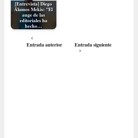
[Entrevista] Diego
a
Álamos Mekis: "El
c
auge de las
o
editoriales ha
n
hecho…
l
a
Entrada anterior
Entrada siguiente
O
r
q
u
e
s
t
a
S
i
n
f
ó
n