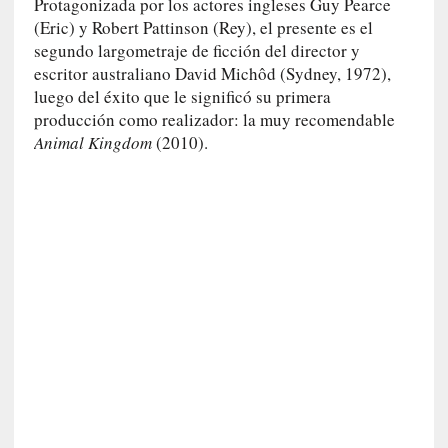
Protagonizada por los actores ingleses Guy Pearce
i
(Eric) y Robert Pattinson (Rey), el presente es el
c
segundo largometraje de ficción del director y
a
escritor australiano David Michôd (Sydney, 1972),
]
luego del éxito que le significó su primera
«
producción como realizador: la muy recomendable
I
Animal Kingdom
(2010).
m
p
a
c
t
o
m
o
r
t
a
l
»
: