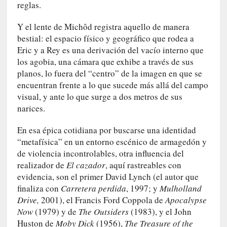
reglas.
c
a
Y el lente de Michôd registra aquello de manera
]
bestial: el espacio físico y geográfico que rodea a
«
Eric y a Rey es una derivación del vacío interno que
L
los agobia, una cámara que exhibe a través de sus
a
planos, lo fuera del “centro” de la imagen en que se
n
encuentran frente a lo que sucede más allá del campo
a
visual, y ante lo que surge a dos metros de sus
t
narices.
u
r
En esa épica cotidiana por buscarse una identidad
a
“metafísica” en un entorno escénico de armagedón y
l
de violencia incontrolables, otra influencia del
e
z
realizador de
El cazador
, aquí rastreables con
a
evidencia, son el primer David Lynch (el autor que
d
finaliza con
Carretera perdida
, 1997; y
Mulholland
e
Drive,
2001), el Francis Ford Coppola de
Apocalypse
l
Now
(1979) y de
The Outsiders
(1983), y el John
a
Huston de
Moby Dick
(1956),
The Treasure of the