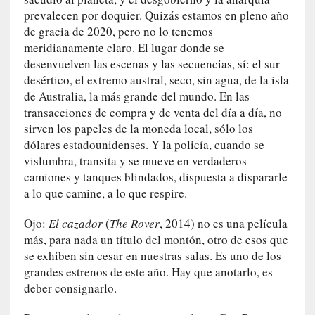
u
prevalecen por doquier. Quizás estamos en pleno año
n
de gracia de 2020, pero no lo tenemos
a
meridianamente claro. El lugar donde se
v
desenvuelven las escenas y las secuencias, sí: el sur
i
desértico, el extremo austral, seco, sin agua, de la isla
d
de Australia, la más grande del mundo. En las
a
transacciones de compra y de venta del día a día, no
c
sirven los papeles de la moneda local, sólo los
o
n
dólares estadounidenses. Y la policía, cuando se
c
vislumbra, transita y se mueve en verdaderos
r
camiones y tanques blindados, dispuesta a dispararle
e
a lo que camine, a lo que respire.
t
a
Ojo:
El cazador
(
The Rover
, 2014) no es una película
más, para nada un título del montón, otro de esos que
[
se exhiben sin cesar en nuestras salas. Es uno de los
C
grandes estrenos de este año. Hay que anotarlo, es
r
deber consignarlo.
í
t