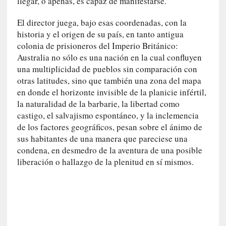
a
llegar, o apenas, es capaz de manifestarse.
l
El director juega, bajo esas coordenadas, con la
i
d
historia y el origen de su país, en tanto antigua
a
colonia de prisioneros del Imperio Británico:
d
Australia no sólo es una nación en la cual confluyen
e
una multiplicidad de pueblos sin comparación con
s
otras latitudes, sino que también una zona del mapa
q
en donde el horizonte invisible de la planicie infértil,
u
la naturalidad de la barbarie, la libertad como
e
castigo, el salvajismo espontáneo, y la inclemencia
l
de los factores geográficos, pesan sobre el ánimo de
o
sus habitantes de una manera que pareciese una
s
condena, en desmedro de la aventura de una posible
a
liberación o hallazgo de la plenitud en sí mismos.
d
u
l
t
o
s