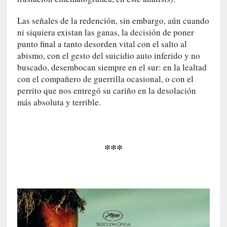
c
a
Las señales de la redención, sin embargo, aún cuando
]
ni siquiera existan las ganas, la decisión de poner
«
punto final a tanto desorden vital con el salto al
L
abismo, con el gesto del suicidio auto inferido y no
o
buscado, desembocan siempre en el sur: en la lealtad
p
con el compañero de guerrilla ocasional, o con el
r
perrito que nos entregó su cariño en la desolación
o
más absoluta y terrible.
h
i
b
i
***
d
o
»
:
L
a
s
v