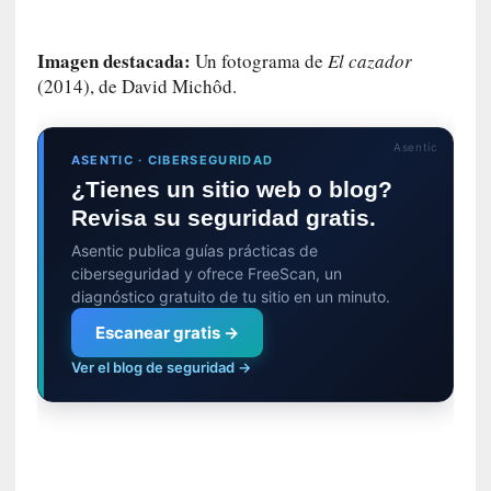
y
:
Imagen destacada:
Un fotograma de
El cazador
L
(2014), de David Michôd.
a
s
m
Asentic
e
ASENTIC · CIBERSEGURIDAD
m
¿Tienes un sitio web o blog?
o
Revisa su seguridad gratis.
r
Asentic publica guías prácticas de
i
ciberseguridad y ofrece FreeScan, un
a
diagnóstico gratuito de tu sitio en un minuto.
s
n
Escanear gratis →
o
Ver el blog de seguridad →
v
e
l
a
d