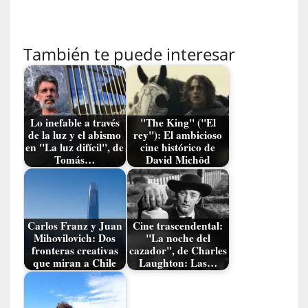
t
r
o
P
También te puede interesar
a
s
c
a
l
Lo inefable a través
"The King" ("El
de la luz y el abismo
rey"): El ambicioso
G
en "La luz difícil", de
cine histórico de
a
Tomás…
David Michôd
l
l
o
i
Carlos Franz y Juan
Cine trascendental:
s
Mihovilovich: Dos
"La noche del
d
fronteras creativas
cazador", de Charles
e
que miran a Chile
Laughton: Las…
b
u
t