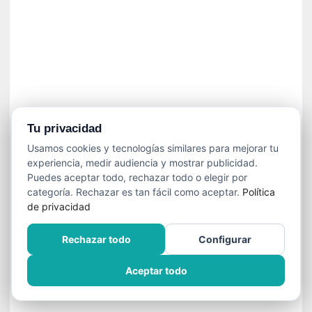
í
t
i
c
a
]
«
C
o
Tu privacidad
r
Usamos cookies y tecnologías similares para mejorar tu
t
experiencia, medir audiencia y mostrar publicidad.
o
Puedes aceptar todo, rechazar todo o elegir por
M
categoría. Rechazar es tan fácil como aceptar.
Política
a
de privacidad
l
t
Rechazar todo
Configurar
é
s
Aceptar todo
»
:
U