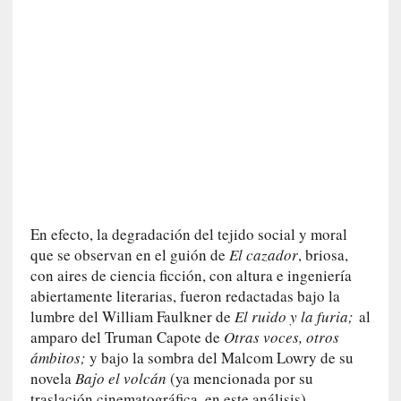
e
v
i
t
a
n
n
o
m
b
r
a
En efecto, la degradación del tejido social y moral
r
que se observan en el guión de
El cazador
, briosa,
con aires de ciencia ficción, con altura e ingeniería
[
abiertamente literarias, fueron redactadas bajo la
C
lumbre del William Faulkner de
El ruido y la furia;
al
r
amparo del Truman Capote de
Otras voces, otros
í
ámbitos;
y bajo la sombra del Malcom Lowry de su
t
novela
Bajo el volcán
(ya mencionada por su
i
traslación cinematográfica, en este análisis).