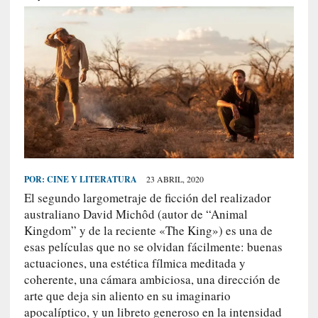
S
R
E
C
I
E
N
T
E
S
POR:
CINE Y LITERATURA
23 ABRIL, 2020
El segundo largometraje de ficción del realizador
australiano David Michôd (autor de “Animal
[
Kingdom” y de la reciente «The King») es una de
E
esas películas que no se olvidan fácilmente: buenas
n
actuaciones, una estética fílmica meditada y
s
coherente, una cámara ambiciosa, una dirección de
a
arte que deja sin aliento en su imaginario
y
apocalíptico, y un libreto generoso en la intensidad