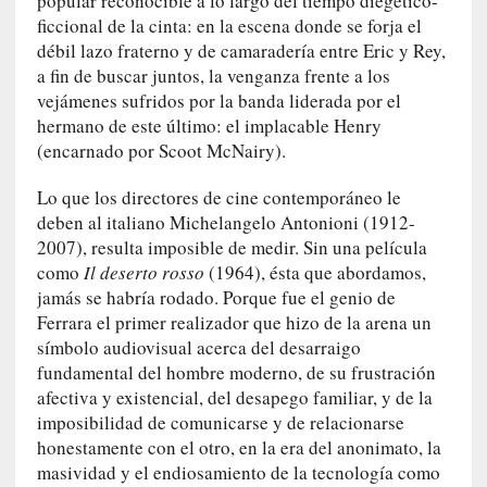
popular reconocible a lo largo del tiempo diegético-
d
ficcional de la cinta: en la escena donde se forja el
e
débil lazo fraterno y de camaradería entre Eric y Rey,
p
a fin de buscar juntos, la venganza frente a los
o
r
vejámenes sufridos por la banda liderada por el
9
hermano de este último: el implacable Henry
0
(encarnado por Scoot McNairy).
m
i
Lo que los directores de cine contemporáneo le
n
deben al italiano Michelangelo Antonioni (1912-
u
2007), resulta imposible de medir. Sin una película
t
como
Il deserto rosso
(1964), ésta que abordamos,
o
jamás se habría rodado. Porque fue el genio de
s
Ferrara el primer realizador que hizo de la arena un
símbolo audiovisual acerca del desarraigo
[
fundamental del hombre moderno, de su frustración
C
afectiva y existencial, del desapego familiar, y de la
r
imposibilidad de comunicarse y de relacionarse
í
honestamente con el otro, en la era del anonimato, la
t
masividad y el endiosamiento de la tecnología como
i