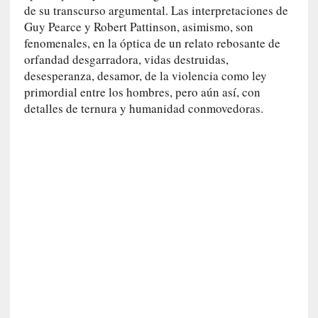
o
de su transcurso argumental. Las interpretaciones de
]
Guy Pearce y Robert Pattinson, asimismo, son
«
fenomenales, en la óptica de un relato rebosante de
E
orfandad desgarradora, vidas destruidas,
n
desesperanza, desamor, de la violencia como ley
t
primordial entre los hombres, pero aún así, con
r
detalles de ternura y humanidad conmovedoras.
a
e
l
f
a
n
t
a
s
m
a
»
:
L