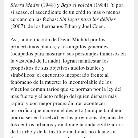
s
Sierra Madre
(1948) y
Bajo el volcán
(1984). Y por
c
si acaso, el ascendiente de un crédito más o menos
o
cercano en las fechas:
Sin lugar para los débiles
s
(2007), de los hermanos Ethan y Joel Coen.
a
s
Así, la inclinación de David Michôd por los
i
primerísimos planos, y los ángulos generales
n
(ocupados para mostrar a sus personajes inmersos en
v
la vastedad de la nada), logran manifestar los
i
propósitos de sus objetivos audiovisuales y
s
simbólicos: el encuentro inesperado frente al
i
fenómeno de la muerte; lo incontrolable de los
b
vínculos comunitarios que se norman por la ley del
l
más fuerte y el acto reflejo del quien dispara más
e
rápido y con mejor precisión; del acontecer
s
terrorífico que nace en el desierto (aunque también
»
podría ser en la selva), en las provincias alejadas de
:
los centros urbanos y en donde la onda civilizadora
R
de la urbe y de la institucionalidad, no alcanza a
e