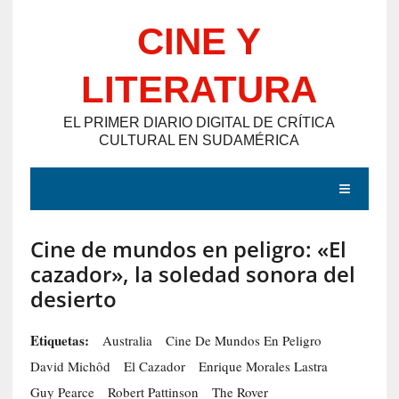
Saltar
CINE Y
al
contenido
LITERATURA
EL PRIMER DIARIO DIGITAL DE CRÍTICA
CULTURAL EN SUDAMÉRICA
MENÚ
Cine de mundos en peligro: «El
E
cazador», la soledad sonora del
N
desierto
T
R
Etiquetas:
Australia
Cine De Mundos En Peligro
A
David Michôd
El Cazador
Enrique Morales Lastra
D
Guy Pearce
Robert Pattinson
The Rover
A