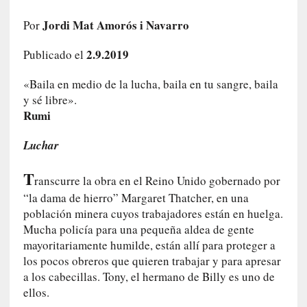
e
Jordi Mat Amorós i Navarro
Por
l
c
2.9.2019
Publicado el
a
s
«Baila en medio de la lucha, baila en tu sangre, baila
o
y sé libre».
V
Rumi
a
m
Luchar
p
i
T
r
ranscurre la obra en el Reino Unido gobernado por
o
“la dama de hierro” Margaret Thatcher, en una
s
población minera cuyos trabajadores están en huelga.
L
Mucha policía para una pequeña aldea de gente
i
mayoritariamente humilde, están allí para proteger a
t
los pocos obreros que quieren trabajar y para apresar
e
a los cabecillas. Tony, el hermano de Billy es uno de
r
ellos.
a