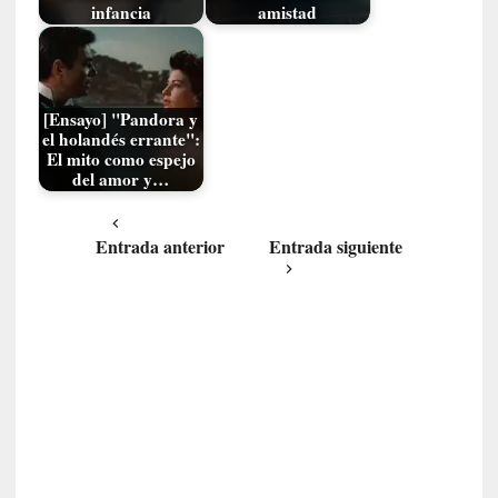
a
infancia
amistad
O
r
q
u
[Ensayo] "Pandora y
e
el holandés errante":
s
El mito como espejo
del amor y…
t
a
S
Entrada anterior
Entrada siguiente
i
n
f
ó
n
i
c
a
N
a