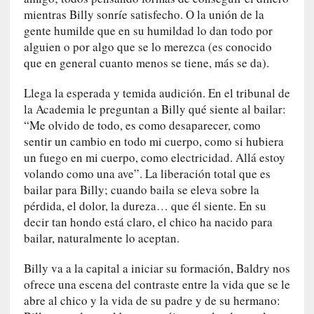
a
mientras Billy sonríe satisfecho. O la unión de la
n
gente humilde que en su humildad lo dan todo por
a
alguien o por algo que se lo merezca (es conocido
t
que en general cuanto menos se tiene, más se da).
u
r
Llega la esperada y temida audición. En el tribunal de
a
la Academia le preguntan a Billy qué siente al bailar:
l
“Me olvido de todo, es como desaparecer, como
e
sentir un cambio en todo mi cuerpo, como si hubiera
z
un fuego en mi cuerpo, como electricidad. Allá estoy
a
volando como una ave”. La liberación total que es
d
bailar para Billy; cuando baila se eleva sobre la
e
pérdida, el dolor, la dureza… que él siente. En su
l
decir tan hondo está claro, el chico ha nacido para
a
bailar, naturalmente lo aceptan.
s
c
Billy va a la capital a iniciar su formación, Baldry nos
o
ofrece una escena del contraste entre la vida que se le
s
abre al chico y la vida de su padre y de su hermano:
a