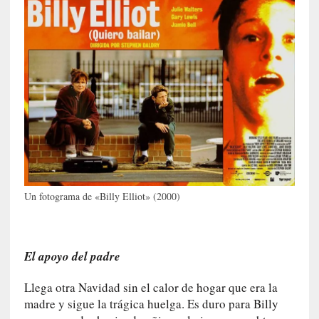
I
m
p
a
c
t
o
m
o
r
t
a
Un fotograma de «Billy Elliot» (2000)
l
»
:
U
El apoyo del padre
n
t
Llega otra Navidad sin el calor de hogar que era la
r
madre y sigue la trágica huelga. Es duro para Billy
á