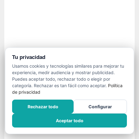
n
e
c
e
s
a
r
i
o
Tu privacidad
q
Usamos cookies y tecnologías similares para mejorar tu
u
experiencia, medir audiencia y mostrar publicidad.
e
Puedes aceptar todo, rechazar todo o elegir por
e
categoría. Rechazar es tan fácil como aceptar.
Política
m
de privacidad
a
n
Rechazar todo
Configurar
c
i
Aceptar todo
p
a
r