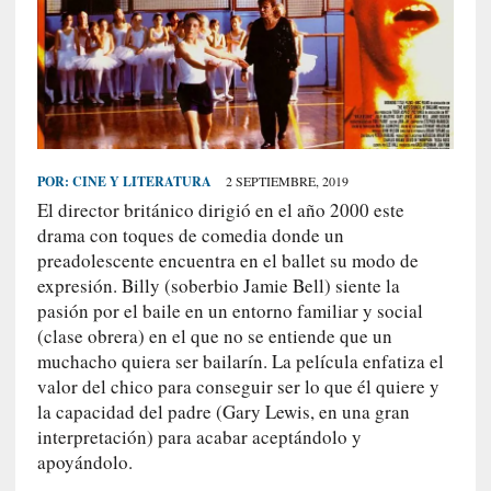
S
R
E
C
I
E
POR:
CINE Y LITERATURA
2 SEPTIEMBRE, 2019
N
El director británico dirigió en el año 2000 este
T
drama con toques de comedia donde un
E
preadolescente encuentra en el ballet su modo de
S
expresión. Billy (soberbio Jamie Bell) siente la
pasión por el baile en un entorno familiar y social
(clase obrera) en el que no se entiende que un
[
muchacho quiera ser bailarín. La película enfatiza el
E
valor del chico para conseguir ser lo que él quiere y
n
la capacidad del padre (Gary Lewis, en una gran
t
interpretación) para acabar aceptándolo y
r
apoyándolo.
e