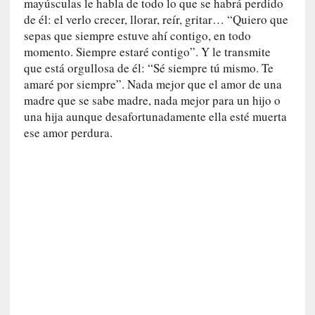
mayúsculas le habla de todo lo que se habrá perdido
r
de él: el verlo crecer, llorar, reír, gritar… “Quiero que
a
sepas que siempre estuve ahí contigo, en todo
e
momento. Siempre estaré contigo”. Y le transmite
l
que está orgullosa de él: “Sé siempre tú mismo. Te
f
amaré por siempre”. Nada mejor que el amor de una
a
madre que se sabe madre, nada mejor para un hijo o
n
una hija aunque desafortunadamente ella esté muerta
t
ese amor perdura.
a
s
m
a
»
:
L
a
h
i
s
t