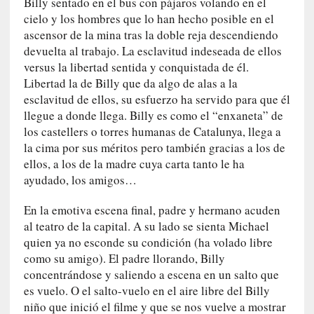
Billy sentado en el bus con pájaros volando en el
s
cielo y los hombres que lo han hecho posible en el
i
n
ascensor de la mina tras la doble reja descendiendo
v
devuelta al trabajo. La esclavitud indeseada de ellos
i
versus la libertad sentida y conquistada de él.
s
Libertad la de Billy que da algo de alas a la
i
esclavitud de ellos, su esfuerzo ha servido para que él
b
llegue a donde llega. Billy es como el “enxaneta” de
l
los castellers o torres humanas de Catalunya, llega a
e
la cima por sus méritos pero también gracias a los de
s
ellos, a los de la madre cuya carta tanto le ha
»
ayudado, los amigos…
:
R
En la emotiva escena final, padre y hermano acuden
e
al teatro de la capital. A su lado se sienta Michael
a
quien ya no esconde su condición (ha volado libre
l
como su amigo). El padre llorando, Billy
i
concentrándose y saliendo a escena en un salto que
d
es vuelo. O el salto-vuelo en el aire libre del Billy
a
niño que inició el filme y que se nos vuelve a mostrar
d