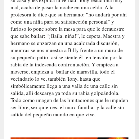
su casa y les explica la verdad. Tony reacciona muy
d
mal, acaba de pasar la noche en una celda. A la
a
c
profesora le dice que su hermano: “no andará por ahí
o
como una niña para su satisfacción personal” y
n
furioso lo pone sobre la mesa para que le demuestre
c
que sabe bailar: “¡Baila, niña!”, le espeta. Maestra y
r
hermano se enzarzan en una acalorada discusión,
e
mientras se nos muestra a Billy frente a un muro de
t
su pequeño patio -así se siente él- en tensión por la
a
rabia de la indeseada confrontación. Y empieza a
moverse, empieza a bailar de maravilla, todo el
[
vecindario lo ve, también Tony, hasta que
C
simbólicamente llega a una valla de una calle sin
r
salida, allí descarga ya toda su rabia golpeándola.
í
Todo como imagen de las limitaciones que le impiden
t
ser libre, ser quien es: el muro familiar y la calle sin
i
salida del pequeño mundo en que vive.
c
a
]
«