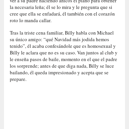
ver a su padre haciendo añicos el piano para obtener
i
la necesaria leña; él se lo mira y le pregunta que si
l
cree que ella se enfadará, él también con el corazón
e
roto lo manda callar.
r
q
Tras la triste cena familiar, Billy habla con Michael
u
su único amigo: “qué Navidad más jodida hemos
e
tenido”, él acaba confesándole que es homosexual y
s
Billy le aclara que no es su caso. Van juntos al club y
e
le enseña pasos de baile, momento en el que el padre
e
x
los sorprende; antes de que diga nada, Billy se luce
t
bailando, él queda impresionado y acepta que se
i
prepare.
e
n
d
e
p
o
r
9