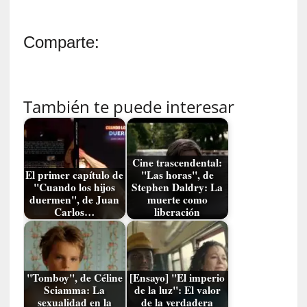
c
a
Comparte:
l
G
a
l
l
También te puede interesar
o
i
s
d
Cine trascendental:
El primer capítulo de
"Las horas", de
e
"Cuando los hijos
Stephen Daldry: La
b
duermen", de Juan
muerte como
u
Carlos…
liberación
t
a
c
o
"Tomboy", de Céline
[Ensayo] "El imperio
n
Sciamma: La
de la luz": El valor
l
sexualidad en la
de la verdadera