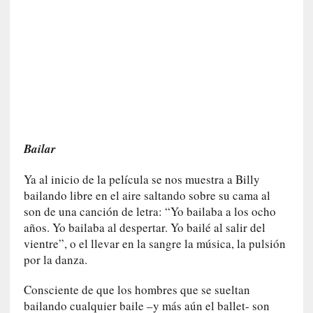
n
e
r
a
c
c
e
s
o
Bailar
a
e
Ya al inicio de la película se nos muestra a Billy
s
bailando libre en el aire saltando sobre su cama al
e
son de una canción de letra: “Yo bailaba a los ocho
e
años. Yo bailaba al despertar. Yo bailé al salir del
s
vientre”, o el llevar en la sangre la música, la pulsión
p
por la danza.
a
c
Consciente de que los hombres que se sueltan
i
bailando cualquier baile –y más aún el ballet- son
o