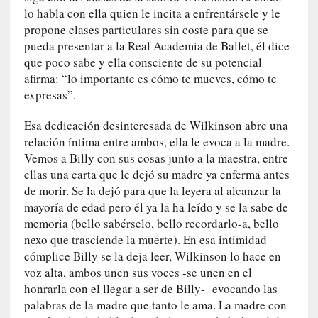
r
lo habla con ella quien le incita a enfrentársele y le
a
propone clases particulares sin coste para que se
M
pueda presentar a la Real Academia de Ballet, él dice
a
que poco sabe y ella consciente de su potencial
r
afirma: “lo importante es cómo te mueves, cómo te
t
expresas”.
í
»
Esa dedicación desinteresada de Wilkinson abre una
relación íntima entre ambos, ella le evoca a la madre.
[
Vemos a Billy con sus cosas junto a la maestra, entre
E
ellas una carta que le dejó su madre ya enferma antes
n
s
de morir. Se la dejó para que la leyera al alcanzar la
a
mayoría de edad pero él ya la ha leído y se la sabe de
y
memoria (bello sabérselo, bello recordarlo-a, bello
o
nexo que trasciende la muerte). En esa intimidad
]
cómplice Billy se la deja leer, Wilkinson lo hace en
«
voz alta, ambos unen sus voces -se unen en el
E
honrarla con el llegar a ser de Billy- evocando las
n
palabras de la madre que tanto le ama. La madre con
t