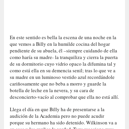
o
r
i
a
f
i
En este sentido es bella la escena de una noche en la
l
que vemos a Billy en la humilde cocina del hogar
t
pendiente de su abuela, él –siempre cuidando de ella
r
como haría su madre- la tranquiliza y cierra la puerta
a
de su dormitorio cuyo vidrio opaco la difumina tal y
d
como está ella en su demencia senil; tras lo que ve a
a
su madre en un luminoso vestido azul recordándole
p
cariñosamente que no beba a morro y guarde la
o
botella de leche en la nevera, y su cara de
r
desconcierto-vacío al comprobar que ella no está allí.
u
n
Llega el día en que Billy ha de presentarse a la
a
audición de la Academia pero no puede acudir
v
porque su hermano ha sido detenido. Wilkinson va a
i