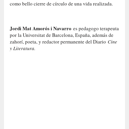
como bello cierre de círculo de una vida realizada.
e
s
q
u
Jordi Mat Amorós i Navarro
es pedagogo terapeuta
e
por la Universitat de Barcelona, España, además de
l
zahorí, poeta, y redactor permanente del Diario
Cine
o
y Literatura.
s
a
d
u
l
t
o
s
e
v
i
t
a