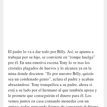
0
m
i
n
u
t
o
s
El padre lo va a dar todo por Billy. Así, se apunta a
[
trabajar por su hijo, se convierte en “rompe huelga”
C
por él. En una emotiva escena Tony lo ve tras los
r
cristales plagados de huevos y lo alcanza ya en la
í
t
mina donde discuten: “Es por nuestro Billy, quizás
i
sea un condenado genio”, aclara el padre y acaban
c
abrazándose. Tony tranquiliza a su padre, ahora si
a
está a su lado por el hermano al que también apoya y
]
le promete que conseguirán el dinero para él. Los
«
vemos juntos en casa contando monedas con un
L
amigo; todos pensando formas de conseguir el dinero