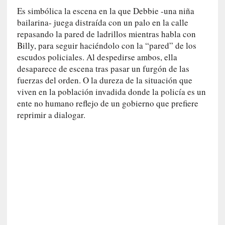
r
Es simbólica la escena en la que Debbie -una niña
i
bailarina- juega distraída con un palo en la calle
o
repasando la pared de ladrillos mientras habla con
s
Billy, para seguir haciéndolo con la “pared” de los
:
escudos policiales. Al despedirse ambos, ella
«
desaparece de escena tras pasar un furgón de las
N
fuerzas del orden. O la dureza de la situación que
o
viven en la población invadida donde la policía es un
s
e
ente no humano reflejo de un gobierno que prefiere
n
reprimir a dialogar.
c
a
n
t
a
r
í
a
t
e