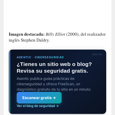
m
e
m
o
r
i
Imagen destacada:
Billy Elliot
(2000), del realizador
a
inglés Stephen Daldry.
s
n
o
Asentic
ASENTIC · CIBERSEGURIDAD
v
¿Tienes un sitio web o blog?
e
Revisa su seguridad gratis.
l
a
Asentic publica guías prácticas de
d
ciberseguridad y ofrece FreeScan, un
a
diagnóstico gratuito de tu sitio en un minuto.
s
Escanear gratis →
[
Ver el blog de seguridad →
C