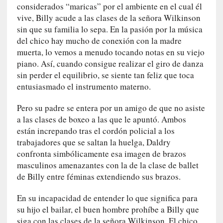
considerados “maricas” por el ambiente en el cual él
q
u
vive, Billy acude a las clases de la señora Wilkinson
e
sin que su familia lo sepa. En la pasión por la música
a
del chico hay mucho de conexión con la madre
d
muerta, lo vemos a menudo tocando notas en su viejo
m
piano. Así, cuando consigue realizar el giro de danza
i
sin perder el equilibrio, se siente tan feliz que toca
n
entusiasmado el instrumento materno.
i
s
Pero su padre se entera por un amigo de que no asiste
t
a las clases de boxeo a las que le apuntó. Ambos
r
están increpando tras el cordón policial a los
a
trabajadores que se saltan la huelga, Daldry
A
confronta simbólicamente esa imagen de brazos
l
masculinos amenazantes con la de la clase de ballet
e
de Billy entre féminas extendiendo sus brazos.
j
a
En su incapacidad de entender lo que significa para
n
su hijo el bailar, el buen hombre prohíbe a Billy que
d
siga con las clases de la señora Wilkinson. El chico