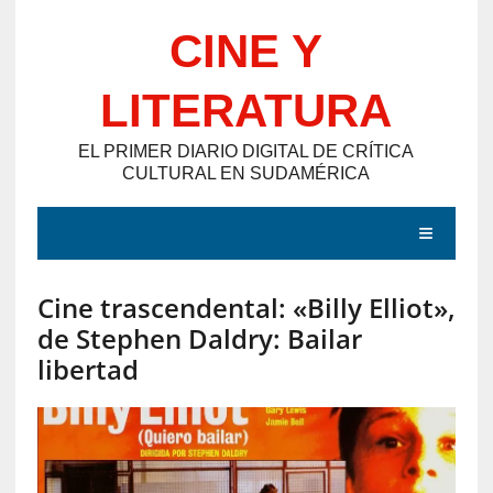
Saltar
CINE Y
al
contenido
LITERATURA
EL PRIMER DIARIO DIGITAL DE CRÍTICA
CULTURAL EN SUDAMÉRICA
MENÚ
Cine trascendental: «Billy Elliot»,
E
de Stephen Daldry: Bailar
N
libertad
T
R
A
D
A