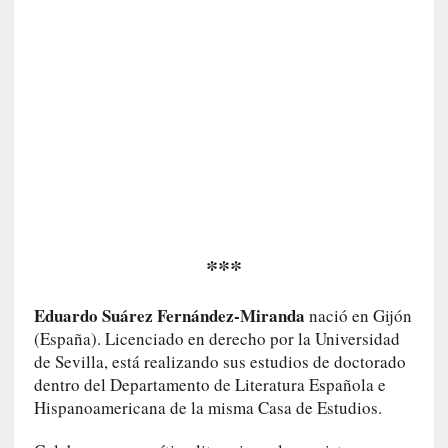
i
c
a
N
a
c
i
o
n
a
l
***
[
E
n
Eduardo Suárez Fernández-Miranda
nació en Gijón
s
(España). Licenciado en derecho por la Universidad
a
de Sevilla, está realizando sus estudios de doctorado
y
dentro del Departamento de Literatura Española e
o
Hispanoamericana de la misma Casa de Estudios.
]
«