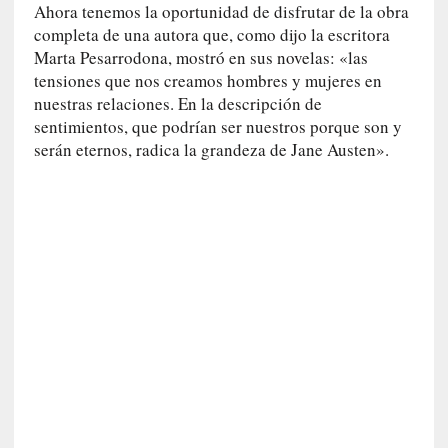
a
Ahora tenemos la oportunidad de disfrutar de la obra
c
completa de una autora que, como dijo la escritora
o
Marta Pesarrodona, mostró en sus novelas: «las
n
tensiones que nos creamos hombres y mujeres en
l
nuestras relaciones. En la descripción de
a
sentimientos, que podrían ser nuestros porque son y
O
serán eternos, radica la grandeza de Jane Austen».
r
q
u
e
s
t
a
S
i
n
f
ó
n