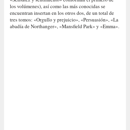
c
los volúmenes), así como las más conocidas se
a
encuentran insertan en los otros dos, de un total de
]
«
tres tomos: «Orgullo y prejuicio», «Persuasión», «La
L
abadía de Northanger», «Mansfield Park» y «Emma».
o
p
r
o
h
i
b
i
d
o
»
:
L
a
s
v