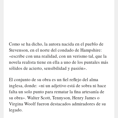
r
o
P
a
s
c
a
Como se ha dicho, la autora nacida en el pueblo de
l
Stevenson, en el norte del condado de Hampshire:
G
«escribe con una realidad, con un verismo tal, que la
a
novela realista tiene en ella a uno de los puntales más
l
sólidos de acierto, sensibilidad y pasión».
l
o
El conjunto de su obra es un fiel reflejo del alma
i
inglesa, donde: «ni un adjetivo está de sobra ni hace
s
d
falta un solo punto para rematar la fina artesanía de
e
su obra». Walter Scott, Tennyson, Henry James o
b
Virgina Woolf fueron destacados admiradores de su
u
legado.
t