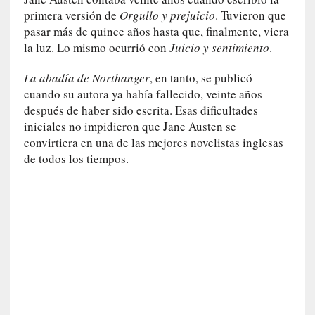
a
primera versión de
Orgullo y prejuicio
. Tuvieron que
s
pasar más de quince años hasta que, finalmente, viera
la luz. Lo mismo ocurrió con
Juicio y sentimiento
.
[
C
La abadía de Northanger
, en tanto, se publicó
o
cuando su autora ya había fallecido, veinte años
n
después de haber sido escrita. Esas dificultades
c
i
iniciales no impidieron que Jane Austen se
e
convirtiera en una de las mejores novelistas inglesas
r
de todos los tiempos.
t
o
]
E
l
m
a
e
s
t