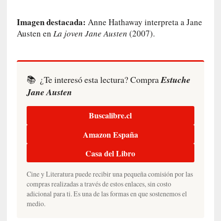
d
a
Imagen destacada:
Anne Hathaway interpreta a Jane
m
Austen en
La joven Jane Austen
(2007).
á
s
n
e
c
📚
¿Te interesó esta lectura? Compra
Estuche
e
Jane Austen
s
a
Buscalibre.cl
r
i
Amazon España
o
Casa del Libro
q
u
Cine y Literatura puede recibir una pequeña comisión por las
e
compras realizadas a través de estos enlaces, sin costo
e
adicional para ti. Es una de las formas en que sostenemos el
m
medio.
a
n