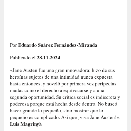
i
r
t
u
d
e
s
Eduardo Suárez Fernández-Miranda
Por
y
d
28.11.2024
Publicado el
e
f
«Jane Austen fue una gran innovadora: hizo de sus
e
heroínas sujetos de una intimidad nunca expuesta
c
hasta entonces, y noveló por primera vez peripecias
t
mudas como el derecho a equivocarse y a una
o
segunda oportunidad. Su crítica social es indiscreta y
s
poderosa porque está hecha desde dentro. No buscó
d
hacer grande lo pequeño, sino mostrar que lo
e
pequeño es complicado. Así que ¡viva Jane Austen!».
l
Luis Magrinyà
a