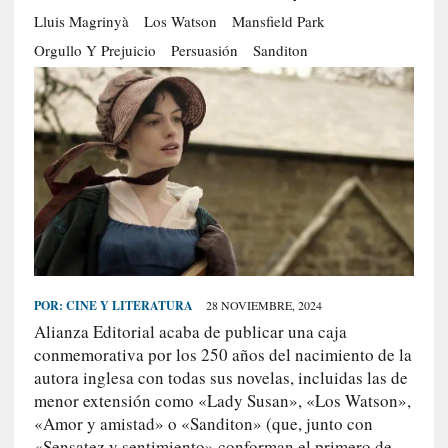
S
Lluis Magrinyà
Los Watson
Mansfield Park
R
Orgullo Y Prejuicio
Persuasión
Sanditon
E
C
I
E
N
T
E
S
POR:
CINE Y LITERATURA
28 NOVIEMBRE, 2024
[
Alianza Editorial acaba de publicar una caja
C
conmemorativa por los 250 años del nacimiento de la
r
autora inglesa con todas sus novelas, incluidas las de
í
menor extensión como «Lady Susan», «Los Watson»,
t
«Amor y amistad» o «Sanditon» (que, junto con
i
«Sensatez y sentimiento» conforman el primero de