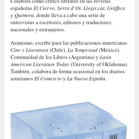
Colabora como crítico literario en las revistas
E
españolas
El Ciervo, Serra d’Or, Llegir.cat, Gràffica
l
y
Quimera,
donde lleva a cabo una serie de
e
entrevistas a escritores, editores y traductores,
x
nacionales y extranjeros.
t
r
Asimismo, escribe para las publicaciones americanas
a
Cine y Literatura
(Chile),
La Tempestad
(México),
n
Continuidad de los Libros (Argentina) y
Latin
j
American Literature Today
(University of Oklahoma).
e
También, colabora de forma ocasional en los diarios
r
asturianos
El Comercio
y
La Nueva España.
o
»
:
L
a
b
a
n
a