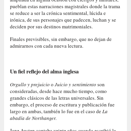
y
pueblan estas narraciones magistrales donde la trama
:
se reduce a ser la crónica sentimental, lúcida e
L
irónica, de sus personajes que padecen, luchan y se
a
deciden por sus destinos matrimoniales.
s
m
Finales previsibles, sin embargo, que no dejan de
e
admirarnos con cada nueva lectura.
m
o
r
i
Un fiel reflejo del alma inglesa
a
s
Orgullo y prejuicio
o
Juicio y sentimiento
son
n
consideradas, desde hace mucho tiempo, como
o
grandes clásicos de las letras universales. Sin
v
embargo, el proceso de escritura y publicación fue
e
largo en ambas, también lo fue en el caso de
La
l
abadía de Northanger.
a
d
Jane Austen contaba veinte años cuando escribió la