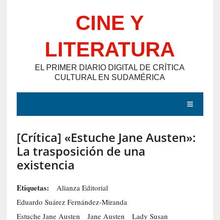
Saltar
CINE Y
al
contenido
LITERATURA
EL PRIMER DIARIO DIGITAL DE CRÍTICA
CULTURAL EN SUDAMÉRICA
MENÚ
[Crítica] «Estuche Jane Austen»:
E
La trasposición de una
N
existencia
T
R
Etiquetas:
Alianza Editorial
A
Eduardo Suárez Fernández-Miranda
D
Estuche Jane Austen
Jane Austen
Lady Susan
A