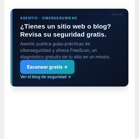
c
i
Asentic
p
ASENTIC · CIBERSEGURIDAD
a
¿Tienes un sitio web o blog?
r
Revisa su seguridad gratis.
a
Asentic publica guías prácticas de
l
ciberseguridad y ofrece FreeScan, un
l
diagnóstico gratuito de tu sitio en un minuto.
e
n
Escanear gratis →
g
Ver el blog de seguridad →
u
a
j
e
d
e
s
u
s