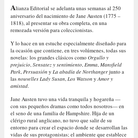
n
A
lianza Editorial se adelanta unas semanas al 250
a
t
aniversario del nacimiento de Jane Austen (1775 –
u
1818), al presentar su obra completa, en una
r
remozada versión para coleccionistas.
a
l
Y lo hace en un estuche especialmente diseñado para
e
la ocasión que contiene, en tres volúmenes, todas sus
z
novelas: los grandes clásicos como
Orgullo y
a
prejuicio
,
Sensatez y sentimiento
,
Emma
,
Mansfield
h
Park
,
Persuasión
y
La abadía de Northanger
junto a
u
las
nouvelles
Lady Susan
,
Los Watson
y
Amor y
m
amistad
.
a
n
Jane Austen tuvo una vida tranquila y hogareña —
a
con sus pequeños dramas como todos nosotros— en
el seno de una familia de Hampshire. Hija de un
[
clérigo rural anglicano, no tuvo que salir de su
C
entorno para crear el espacio donde se desarrollan las
r
vidas de sus protagonistas; el ambiente que establece
ó