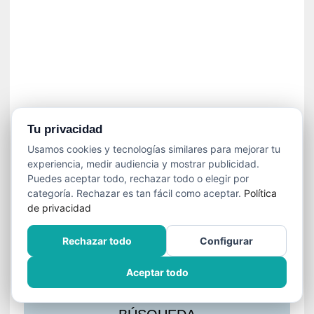
s
l
a
c
i
ó
n
a
u
Tu privacidad
d
Usamos cookies y tecnologías similares para mejorar tu
i
experiencia, medir audiencia y mostrar publicidad.
o
Puedes aceptar todo, rechazar todo o elegir por
v
categoría. Rechazar es tan fácil como aceptar.
Política
i
de privacidad
s
u
Rechazar todo
Configurar
a
l
Aceptar todo