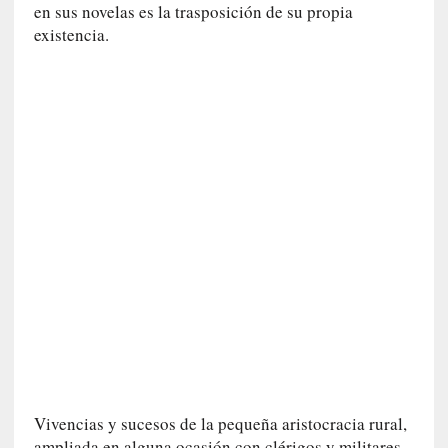
en sus novelas es la trasposición de su propia
n
existencia.
i
c
a
]
P
a
l
a
b
r
a
s
d
e
V
a
l
é
Vivencias y sucesos de la pequeña aristocracia rural,
r
ampliada en alguna ocasión con clérigos y militares,