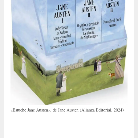
l
i
d
a
d
d
e
l
a
v
i
o
l
e
n
c
i
«Estuche Jane Austen», de Jane Austen (Alianza Editorial, 2024)
a
[
E