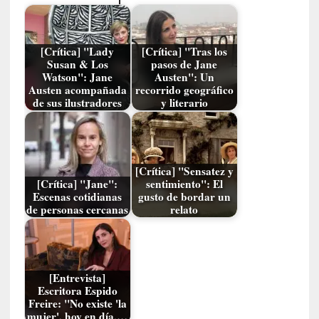
n
c
o
n
[Crítica] "Lady
[Crítica] "Tras los
v
Susan & Los
pasos de Jane
Watson": Jane
Austen": Un
e
Austen acompañada
recorrido geográfico
r
de sus ilustradores
y literario
s
a
c
i
[Crítica] "Sensatez y
ó
[Crítica] "Jane":
sentimiento": El
n
Escenas cotidianas
gusto de bordar un
c
de personas cercanas
relato
o
n
H
a
[Entrevista]
n
Escritora Espido
s
Freire: "No existe 'la
-
mujer', hoy en día,…