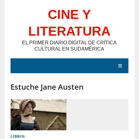
Saltar
CINE Y
al
contenido
LITERATURA
EL PRIMER DIARIO DIGITAL DE CRÍTICA
CULTURAL EN SUDAMÉRICA
MENÚ
Estuche Jane Austen
E
N
T
R
A
D
LIBROS
A