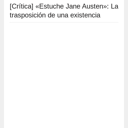
[Crítica] «Estuche Jane Austen»: La
S
R
trasposición de una existencia
E
C
I
E
N
T
E
S
[
C
r
í
t
i