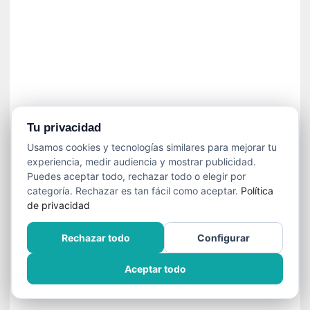
]
C
o
n
I
b
a
r
r
Tu privacidad
a
Usamos cookies y tecnologías similares para mejorar tu
e
experiencia, medir audiencia y mostrar publicidad.
n
Puedes aceptar todo, rechazar todo o elegir por
L
categoría. Rechazar es tan fácil como aceptar.
Política
a
de privacidad
E
s
Rechazar todo
Configurar
c
a
Aceptar todo
l
a
d