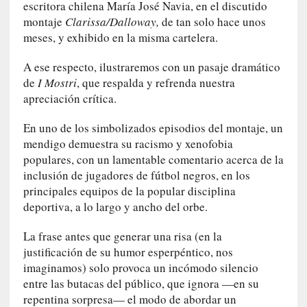
r
escritora chilena María José Navia, en el discutido
t
montaje
Clarissa/Dalloway,
de tan solo hace unos
u
meses, y exhibido en la misma cartelera.
d
e
A ese respecto, ilustraremos con un pasaje dramático
s
de
I Mostri
, que respalda y refrenda nuestra
y
apreciación crítica.
d
e
En uno de los simbolizados episodios del montaje, un
f
mendigo demuestra su racismo y xenofobia
e
populares, con un lamentable comentario acerca de la
c
inclusión de jugadores de fútbol negros, en los
t
principales equipos de la popular disciplina
o
deportiva, a lo largo y ancho del orbe.
s
d
La frase antes que generar una risa (en la
e
justificación de su humor esperpéntico, nos
l
imaginamos) solo provoca un incómodo silencio
a
entre las butacas del público, que ignora —en su
n
repentina sorpresa— el modo de abordar un
a