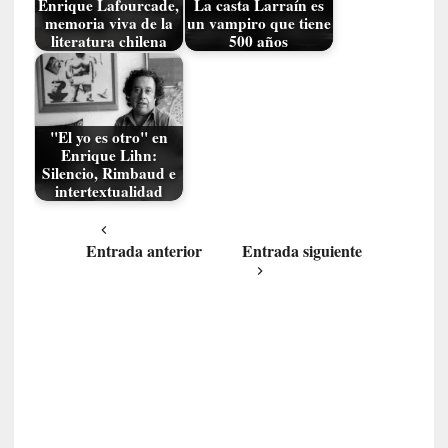
Enrique Lafourcade,
La casta Larraín es
S
memoria viva de la
un vampiro que tiene
literatura chilena
500 años
a
n
t
a
C
"El yo es otro" en
r
Enrique Lihn:
Silencio, Rimbaud e
u
intertextualidad
z
:
«
Entrada anterior
Entrada siguiente
N
o
h
a
y
n
a
d
a