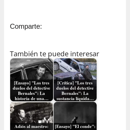
t
r
e
v
Comparte:
i
s
t
a
También te puede interesar
]
A
l
f
o
[Ensayo] "Los tres
[Crítica] "Los tres
n
duelos del detective
duelos del detective
s
Bernales": La
Bernales": La
o
historia de una…
sustancia líquida…
M
a
t
u
Adiós al maestro:
[Ensayo] "El conde":
s