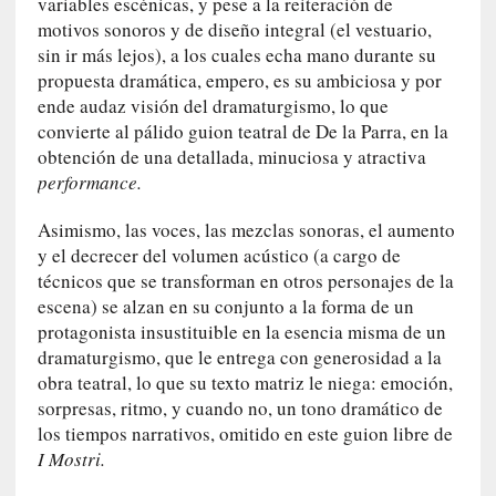
variables escénicas, y pese a la reiteración de
o
motivos sonoros y de diseño integral (el vestuario,
s
sin ir más lejos), a los cuales echa mano durante su
a
propuesta dramática, empero, es su ambiciosa y por
s
ende audaz visión del dramaturgismo, lo que
i
convierte al pálido guion teatral de De la Parra, en la
n
obtención de una detallada, minuciosa y atractiva
v
performance.
i
s
Asimismo, las voces, las mezclas sonoras, el aumento
i
y el decrecer del volumen acústico (a cargo de
b
técnicos que se transforman en otros personajes de la
l
e
escena) se alzan en su conjunto a la forma de un
s
protagonista insustituible en la esencia misma de un
»
dramaturgismo, que le entrega con generosidad a la
:
obra teatral, lo que su texto matriz le niega: emoción,
R
sorpresas, ritmo, y cuando no, un tono dramático de
e
los tiempos narrativos, omitido en este guion libre de
a
I Mostri.
l