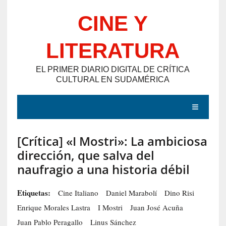
Saltar
CINE Y
al
contenido
LITERATURA
EL PRIMER DIARIO DIGITAL DE CRÍTICA
CULTURAL EN SUDAMÉRICA
MENÚ
[Crítica] «I Mostri»: La ambiciosa
E
dirección, que salva del
N
naufragio a una historia débil
T
R
Etiquetas:
Cine Italiano
Daniel Marabolí
Dino Risi
A
Enrique Morales Lastra
I Mostri
Juan José Acuña
D
Juan Pablo Peragallo
Linus Sánchez
A