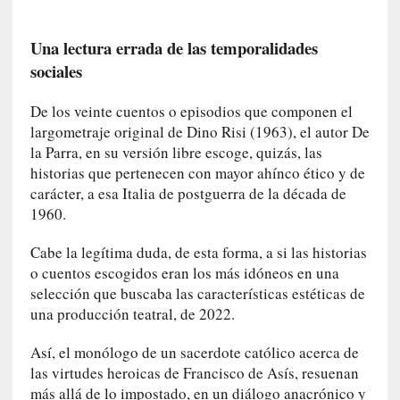
i
d
a
Una lectura errada de las temporalidades
d
sociales
e
s
De los veinte cuentos o episodios que componen el
q
largometraje original de Dino Risi (1963), el autor De
u
la Parra, en su versión libre escoge, quizás, las
e
historias que pertenecen con mayor ahínco ético y de
l
carácter, a esa Italia de postguerra de la década de
o
1960.
s
a
Cabe la legítima duda, de esta forma, a si las historias
d
o cuentos escogidos eran los más idóneos en una
u
selección que buscaba las características estéticas de
l
una producción teatral, de 2022.
t
o
Así, el monólogo de un sacerdote católico acerca de
s
las virtudes heroicas de Francisco de Asís, resuenan
e
más allá de lo impostado, en un diálogo anacrónico y
v