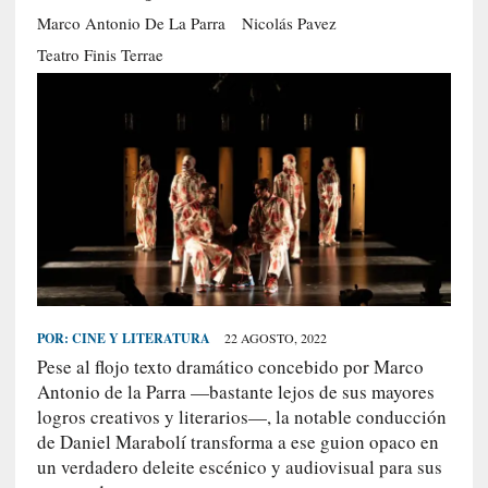
S
Marco Antonio De La Parra
Nicolás Pavez
R
Teatro Finis Terrae
E
C
I
E
N
T
E
S
POR:
CINE Y LITERATURA
22 AGOSTO, 2022
[
Pese al flojo texto dramático concebido por Marco
C
Antonio de la Parra —bastante lejos de sus mayores
r
logros creativos y literarios—, la notable conducción
í
t
de Daniel Marabolí transforma a ese guion opaco en
i
un verdadero deleite escénico y audiovisual para sus