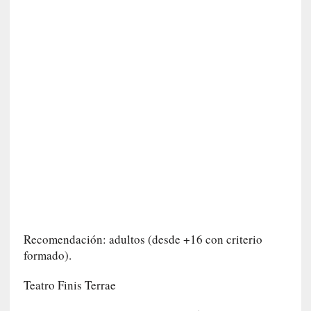
[
C
o
n
c
i
e
r
t
o
]
E
l
m
a
Recomendación: adultos (desde +16 con criterio
e
formado).
s
t
Teatro Finis Terrae
r