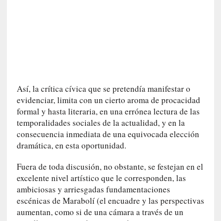
i
c
a
]
P
a
l
a
Así, la crítica cívica que se pretendía manifestar o
b
evidenciar, limita con un cierto aroma de procacidad
r
formal y hasta literaria, en una errónea lectura de las
a
s
temporalidades sociales de la actualidad, y en la
d
consecuencia inmediata de una equivocada elección
e
dramática, en esta oportunidad.
V
a
Fuera de toda discusión, no obstante, se festejan en el
l
excelente nivel artístico que le corresponden, las
é
ambiciosas y arriesgadas fundamentaciones
r
escénicas de Marabolí (el encuadre y las perspectivas
y
aumentan, como si de una cámara a través de un
: