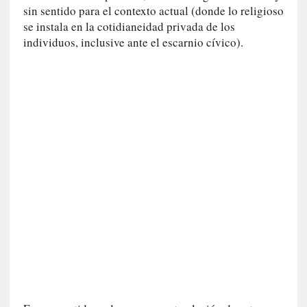
sin sentido para el contexto actual (donde lo religioso
i
se instala en la cotidianeidad privada de los
t
individuos, inclusive ante el escarnio cívico).
a
n
n
o
m
b
r
a
r
[
C
r
í
t
i
c
a