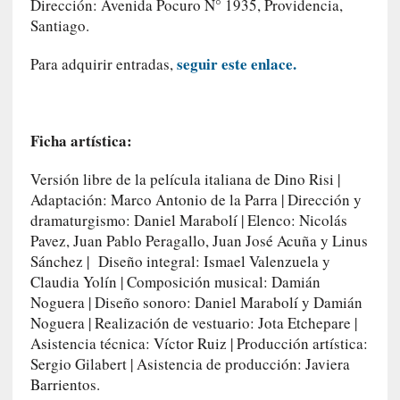
o
Dirección: Avenida Pocuro N° 1935, Providencia,
P
Santiago.
a
s
seguir este enlace.
Para adquirir entradas,
c
a
l
Ficha artística:
G
a
Versión libre de la película italiana de Dino Risi |
l
l
Adaptación: Marco Antonio de la Parra | Dirección y
o
dramaturgismo: Daniel Marabolí | Elenco: Nicolás
i
Pavez, Juan Pablo Peragallo, Juan José Acuña y Linus
s
Sánchez | Diseño integral: Ismael Valenzuela y
d
Claudia Yolín | Composición musical: Damián
e
Noguera | Diseño sonoro: Daniel Marabolí y Damián
b
Noguera | Realización de vestuario: Jota Etchepare |
u
Asistencia técnica: Víctor Ruiz | Producción artística:
t
Sergio Gilabert | Asistencia de producción: Javiera
a
Barrientos.
c