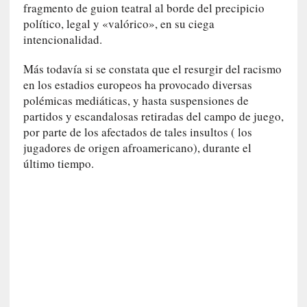
fragmento de guion teatral al borde del precipicio
t
político, legal y «valórico», en su ciega
u
intencionalidad.
r
a
Más todavía si se constata que el resurgir del racismo
l
en los estadios europeos ha provocado diversas
e
polémicas mediáticas, y hasta suspensiones de
z
a
partidos y escandalosas retiradas del campo de juego,
h
por parte de los afectados de tales insultos ( los
u
jugadores de origen afroamericano), durante el
m
último tiempo.
a
n
a
[
C
r
ó
n