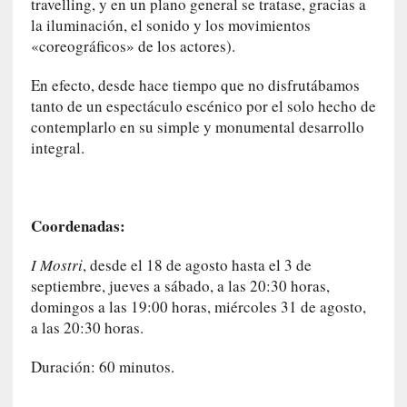
travelling, y en un plano general se tratase, gracias a
L
la iluminación, el sonido y los movimientos
a
«coreográficos» de los actores).
s
m
En efecto, desde hace tiempo que no disfrutábamos
e
tanto de un espectáculo escénico por el solo hecho de
m
contemplarlo en su simple y monumental desarrollo
o
integral.
r
i
a
s
Coordenadas:
n
o
I Mostri
, desde el 18 de agosto hasta el 3 de
v
septiembre, jueves a sábado, a las 20:30 horas,
e
domingos a las 19:00 horas, miércoles 31 de agosto,
l
a las 20:30 horas.
a
d
Duración: 60 minutos.
a
s