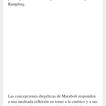
Rampling.
]
«
L
a
n
a
t
u
r
a
l
e
z
a
d
e
l
a
Las concepciones diegéticas de Marabolí responden
s
a una meditada reflexión en torno a la cinético y a sus
c