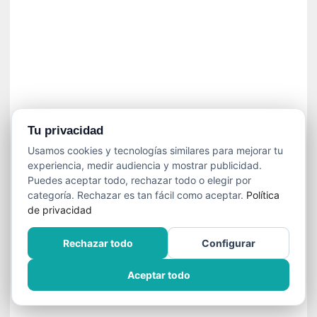
]
C
o
n
I
b
a
r
r
Tu privacidad
a
Usamos cookies y tecnologías similares para mejorar tu
e
experiencia, medir audiencia y mostrar publicidad.
n
Puedes aceptar todo, rechazar todo o elegir por
L
categoría. Rechazar es tan fácil como aceptar.
Política
a
de privacidad
E
s
Rechazar todo
Configurar
c
a
Aceptar todo
l
a
d