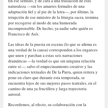
En ese sentido, y de cara a una traslación de esta
]
naturaleza —sin los amarres formales de una
«
adaptación fiel y al pie de la letra—, por último, la
L
irrupción de ese ministro de la liturgia sacra, termina
o
por recogerse al modo de una humorada
p
incomprensible. De hecho, ya nadie sabe quién es
r
Francisco de Asís.
o
h
Las ideas de la puesta en escena (lo que se afirma es
i
una verdad de la causa) corresponden a los engarces
b
i
que unen y parchan a estas seis narraciones
d
dramáticas —la verdad es que sin ninguna relación
o
entre sí—, salvo el empecinamiento creativo y las
»
indicaciones textuales de De la Parra, quien reitera y
:
pone en claro que durante esta temporada, se
L
encuentra lejos de sus mejores pasos teatrales, en el
a
camino de una ya fructífera y larga trayectoria
s
autoral.
v
i
Recordemos, al efecto, su colaboración con la