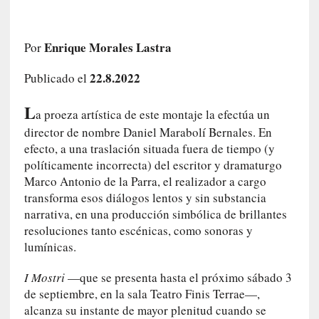
t
r
á
Enrique Morales Lastra
Por
i
l
22.8.2022
Publicado el
e
r
L
a proeza artística de este montaje la efectúa un
q
director de nombre Daniel Marabolí Bernales. En
u
efecto, a una traslación situada fuera de tiempo (y
e
políticamente incorrecta) del escritor y dramaturgo
s
Marco Antonio de la Parra, el realizador a cargo
e
transforma esos diálogos lentos y sin substancia
e
narrativa, en una producción simbólica de brillantes
x
t
resoluciones tanto escénicas, como sonoras y
i
lumínicas.
e
n
I Mostri
—que se presenta hasta el próximo sábado 3
d
de septiembre, en la sala Teatro Finis Terrae—,
e
alcanza su instante de mayor plenitud cuando se