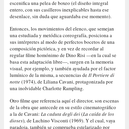
p
escenifica una pelea de boxeo (el diseño integral
o
entero, con sus casilleros inexplicables hasta ese
r
desenlace, sin duda que aguardaba ese momento).
9
0
Entonces, los movimientos del elenco, que semejan
m
una estudiada y metódica coreografía, posiciona a
i
sus intérpretes al modo de perfectos bocetos de una
n
composición pictórica, y en vez de recordar al
u
regular filme homónimo de Dino Risi —en la cual se
t
basa esta adaptación libre—, surgen en la memoria
o
visual, por ejemplo, y también ayudada por el factor
s
lumínico de la misma, a secuencias de
Il Portiere di
notte
(1974), de Liliana Cavani, protagonizada por
[
una inolvidable Charlotte Rampling.
C
r
Otro filme que referencia aquí el director, son escenas
í
de la obra que antecede en su estilo cinematográfico
t
a la de Cavani:
La caduta degli dei
(
La caída de los
i
dioses
)
,
de Luchino Visconti (1969). Y el cual, vaya
c
paradoja, también se comprueba estelarizado por
a