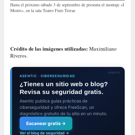
l
Hasta el próximo sábado 3 de septiembre de presenta el montaje «I
e
Mostri», en la sala Teatro Finis Terrae
x
t
r
a
n
j
Crédito de las imágenes utilizadas:
Maximiliano
e
Riveros.
r
o
»
Asentic
ASENTIC · CIBERSEGURIDAD
:
¿Tienes un sitio web o blog?
L
Revisa su seguridad gratis.
a
b
Asentic publica guías prácticas de
a
ciberseguridad y ofrece FreeScan, un
n
diagnóstico gratuito de tu sitio en un minuto.
a
Escanear gratis →
l
i
Ver el blog de seguridad →