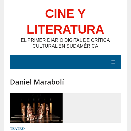
Saltar
CINE Y
al
contenido
LITERATURA
EL PRIMER DIARIO DIGITAL DE CRÍTICA
CULTURAL EN SUDAMÉRICA
MENÚ
Daniel Marabolí
E
N
T
R
A
D
TEATRO
A