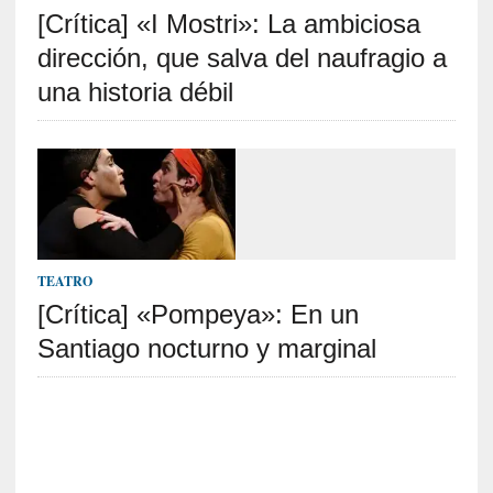
[Crítica] «I Mostri»: La ambiciosa
S
R
dirección, que salva del naufragio a
E
una historia débil
C
I
E
N
T
E
S
TEATRO
[Crítica] «Pompeya»: En un
Santiago nocturno y marginal
[
C
r
í
t
i