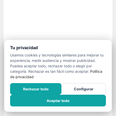
]
C
o
n
I
b
a
r
r
Tu privacidad
a
Usamos cookies y tecnologías similares para mejorar tu
e
experiencia, medir audiencia y mostrar publicidad.
n
Puedes aceptar todo, rechazar todo o elegir por
L
categoría. Rechazar es tan fácil como aceptar.
Política
a
de privacidad
E
s
Rechazar todo
Configurar
c
a
Aceptar todo
l
a
d