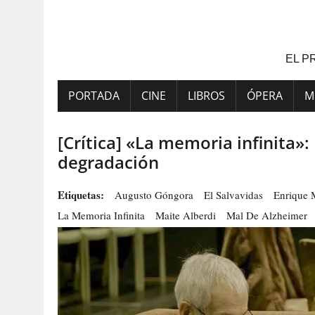
Saltar
al
contenido
EL P
PORTADA
CINE
LIBROS
ÓPERA
M
[Crítica] «La memoria infinita»:
degradación
Etiquetas:
Augusto Góngora
El Salvavidas
Enrique 
La Memoria Infinita
Maite Alberdi
Mal De Alzheimer