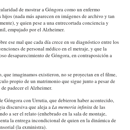
ingularidad de mostrar a Góngora como un enfermo
os hijos (nada más aparecen en imágenes de archivo y tan
ente), y quien pese a una entrecortada conciencia y
enil, empujado por el Alzheimer.
re ese mal que cada día crece en su diagnóstico entre los
venciones de personal médico en el metraje, y que la
roso desaparecimiento de Góngora, en contraposición a
, que imaginamos existieron, no se proyectan en el filme,
culo propio de un matrimonio que sigue junto a pesar de
a de padecer el Alzheimer.
 de Góngora con Urrutia, que debieron haber acontecido,
gia discursiva que aleja a
La memoria infinita
de las
ndo a ser el relato (enhebrado en la sala de montaje,
senta la entrega incondicional de quien en la dinámica de
nsorial (la exministra).