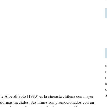
H
E
l
S
A
ite Alberdi Soto (1983) es la cineasta chilena con mayor
ataformas mediales. Sus filmes son promocionados con un