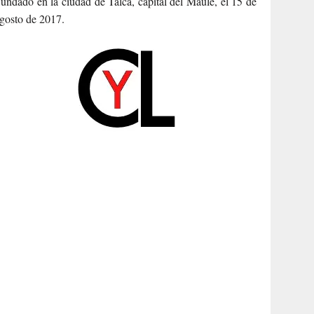
undado en la ciudad de Talca, capital del Maule, el 15 de
gosto de 2017.