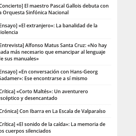
Concierto] El maestro Pascal Gallois debuta con
la Orquesta Sinfónica Nacional
Ensayo] «El extranjero»: La banalidad de la
iolencia
[Entrevista] Alfonso Matus Santa Cruz: «No hay
nada más necesario que emancipar al lenguaje
de sus manuales»
[Ensayo] «En conversación con Hans-Georg
Gadamer»: Ese encontrarse a sí mismo
Crítica] «Corto Maltés»: Un aventurero
escéptico y desencantado
Crónica] Con Ibarra en La Escala de Valparaíso
Crítica] «El sonido de la caída»: La memoria de
os cuerpos silenciados