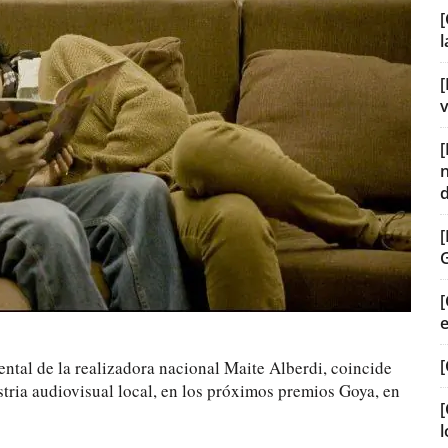
[
[
v
[
[
ntal de la realizadora nacional Maite Alberdi, coincide
ustria audiovisual local, en los próximos premios Goya, en
[
l