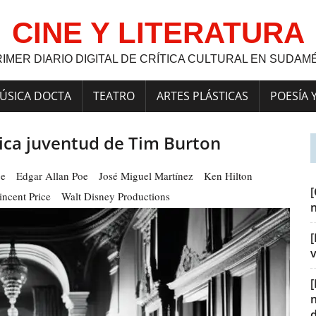
CINE Y LITERATURA
RIMER DIARIO DIGITAL DE CRÍTICA CULTURAL EN SUDAM
ÚSICA DOCTA
TEATRO
ARTES PLÁSTICAS
POESÍA 
lica juventud de Tim Burton
je
Edgar Allan Poe
José Miguel Martínez
Ken Hilton
incent Price
Walt Disney Productions
[
v