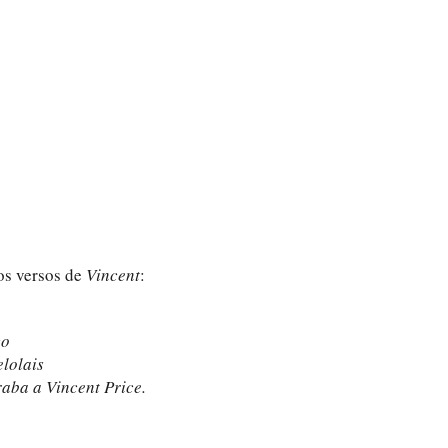
os versos de
Vincent
:
co
elolais
raba a Vincent Price.