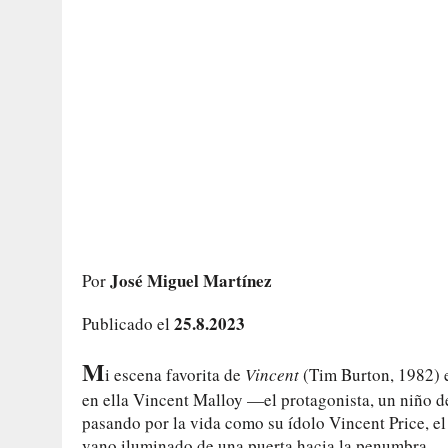
José Miguel Martínez
Por
25.8.2023
Publicado el
M
i escena favorita de
Vincent
(Tim Burton, 1982) 
en ella Vincent Malloy —el protagonista, un niño d
pasando por la vida como su ídolo Vincent Price, el 
vano iluminado de una puerta hacia la penumbra.