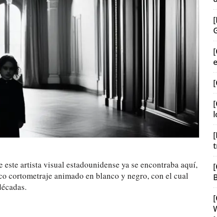
[
[
[
l
[
t
 este artista visual estadounidense ya se encontraba aquí,
[
ico cortometraje animado en blanco y negro, con el cual
B
décadas.