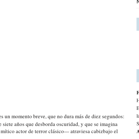
N
H
E
l
es un momento breve, que no dura más de diez segundos:
S
e siete años que desborda oscuridad, y que se imagina
mítico actor de terror clásico— atraviesa cabizbajo el
A