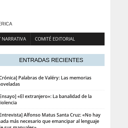
ÉRICA
Y NARRATIVA
COMITÉ EDITORIAL
ENTRADAS RECIENTES
[Crónica] Palabras de Valéry: Las memorias
noveladas
Ensayo] «El extranjero»: La banalidad de la
iolencia
[Entrevista] Alfonso Matus Santa Cruz: «No hay
nada más necesario que emancipar al lenguaje
de sus manuales»