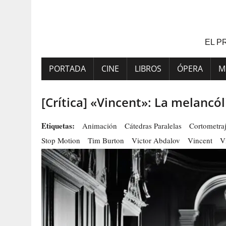
Saltar
al
contenido
EL P
PORTADA
CINE
LIBROS
ÓPERA
M
[Crítica] «Vincent»: La melancó
Etiquetas:
Animación
Cátedras Paralelas
Cortometra
Stop Motion
Tim Burton
Victor Abdalov
Vincent
V