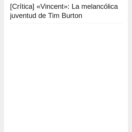
[Crítica] «Vincent»: La melancólica
S
R
juventud de Tim Burton
E
C
I
E
N
T
E
S
[
E
n
s
a
y