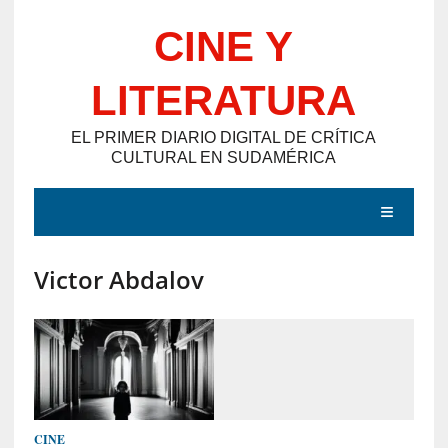
Saltar
CINE Y
al
contenido
LITERATURA
EL PRIMER DIARIO DIGITAL DE CRÍTICA
CULTURAL EN SUDAMÉRICA
MENÚ
Victor Abdalov
E
N
T
R
A
D
CINE
A