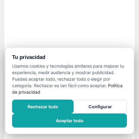
í
t
i
c
a
]
«
C
o
Tu privacidad
r
Usamos cookies y tecnologías similares para mejorar tu
t
experiencia, medir audiencia y mostrar publicidad.
o
Puedes aceptar todo, rechazar todo o elegir por
M
categoría. Rechazar es tan fácil como aceptar.
Política
a
de privacidad
l
t
Rechazar todo
Configurar
é
s
Aceptar todo
»
:
U