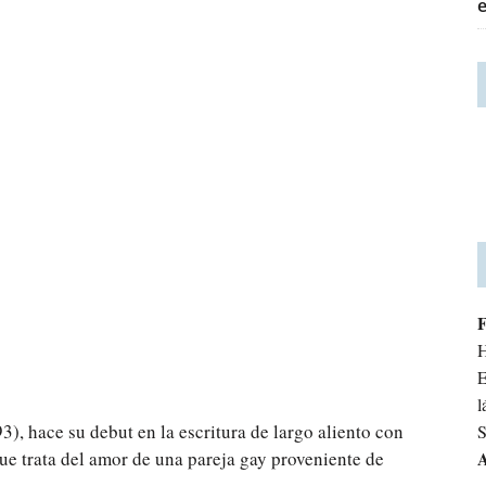
H
E
l
), hace su debut en la escritura de largo aliento con
S
e trata del amor de una pareja gay proveniente de
A