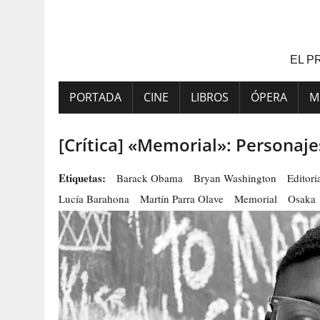
Saltar
al
contenido
EL P
PORTADA
CINE
LIBROS
ÓPERA
M
[Crítica] «Memorial»: Personaje
Etiquetas:
Barack Obama
Bryan Washington
Editor
Lucía Barahona
Martín Parra Olave
Memorial
Osaka