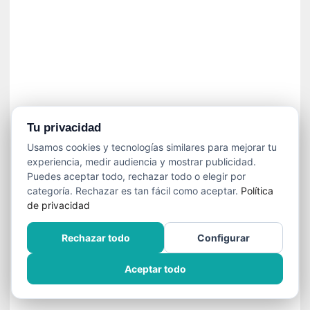
]
C
o
n
I
b
a
r
r
Tu privacidad
a
Usamos cookies y tecnologías similares para mejorar tu
e
experiencia, medir audiencia y mostrar publicidad.
n
Puedes aceptar todo, rechazar todo o elegir por
L
categoría. Rechazar es tan fácil como aceptar.
Política
a
de privacidad
E
s
Rechazar todo
Configurar
c
a
Aceptar todo
l
a
d