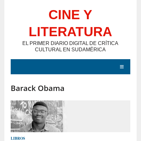
Saltar
CINE Y
al
contenido
LITERATURA
EL PRIMER DIARIO DIGITAL DE CRÍTICA
CULTURAL EN SUDAMÉRICA
MENÚ
Barack Obama
E
N
T
R
A
D
LIBROS
A