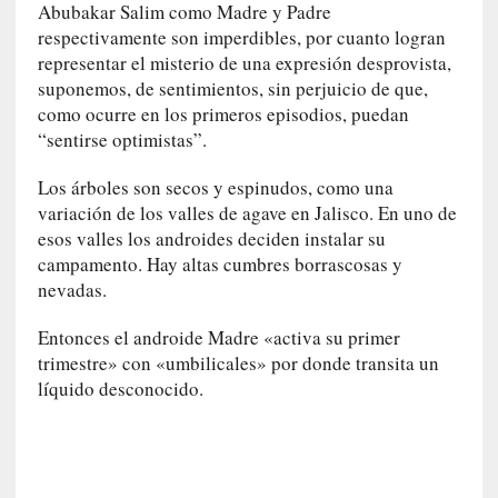
l
Abubakar Salim como Madre y Padre
i
respectivamente son imperdibles, por cuanto logran
d
representar el misterio de una expresión desprovista,
a
suponemos, de sentimientos, sin perjuicio de que,
d
como ocurre en los primeros episodios, puedan
e
“sentirse optimistas”.
s
q
Los árboles son secos y espinudos, como una
u
variación de los valles de agave en Jalisco. En uno de
e
esos valles los androides deciden instalar su
l
campamento. Hay altas cumbres borrascosas y
o
nevadas.
s
a
Entonces el androide Madre «activa su primer
d
trimestre» con «umbilicales» por donde transita un
u
líquido desconocido.
l
t
o
s
e