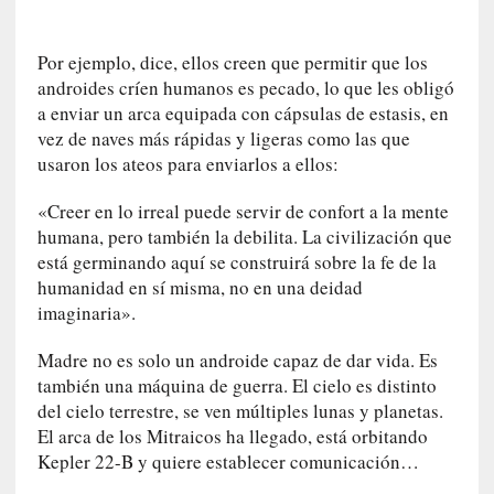
a
t
Por ejemplo, dice, ellos creen que permitir que los
u
androides críen humanos es pecado, lo que les obligó
r
a enviar un arca equipada con cápsulas de estasis, en
a
vez de naves más rápidas y ligeras como las que
l
usaron los ateos para enviarlos a ellos:
e
z
«Creer en lo irreal puede servir de confort a la mente
a
humana, pero también la debilita. La civilización que
h
está germinando aquí se construirá sobre la fe de la
u
m
humanidad en sí misma, no en una deidad
a
imaginaria».
n
a
Madre no es solo un androide capaz de dar vida. Es
también una máquina de guerra. El cielo es distinto
[
del cielo terrestre, se ven múltiples lunas y planetas.
C
El arca de los Mitraicos ha llegado, está orbitando
r
Kepler 22-B y quiere establecer comunicación…
ó