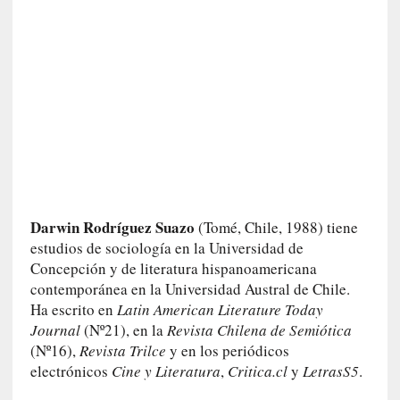
y
:
L
a
s
m
e
m
o
r
i
a
Darwin Rodríguez Suazo
(Tomé, Chile, 1988) tiene
s
estudios de sociología en la Universidad de
n
Concepción y de literatura hispanoamericana
o
contemporánea en la Universidad Austral de Chile.
v
Ha escrito en
Latin American Literature Today
e
Journal
(Nº21), en la
Revista Chilena de Semiótica
l
(Nº16),
Revista Trilce
y en los periódicos
a
electrónicos
Cine y Literatura
,
Critica.cl
y
LetrasS5
.
d
a