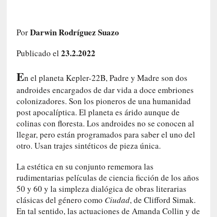
c
o
s
Darwin Rodríguez Suazo
Por
a
s
23.2.2022
Publicado el
i
n
E
n el planeta Kepler-22B, Padre y Madre son dos
v
androides encargados de dar vida a doce embriones
i
colonizadores. Son los pioneros de una humanidad
s
post apocalíptica. El planeta es árido aunque de
i
colinas con floresta. Los androides no se conocen al
b
llegar, pero están programados para saber el uno del
l
otro. Usan trajes sintéticos de pieza única.
e
s
La estética en su conjunto rememora las
»
rudimentarias películas de ciencia ficción de los años
:
R
50 y 60 y la simpleza dialógica de obras literarias
e
clásicas del género como
Ciudad
, de Clifford Simak.
a
En tal sentido, las actuaciones de Amanda Collin y de