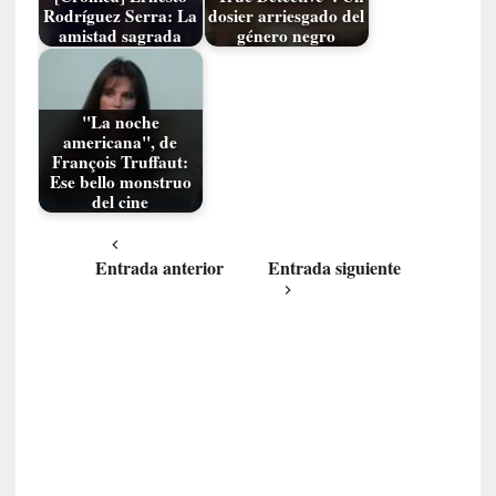
u
Rodríguez Serra: La
dosier arriesgado del
s
amistad sagrada
género negro
S
a
n
"La noche
t
americana", de
a
François Truffaut:
C
Ese bello monstruo
r
del cine
u
z
Entrada anterior
Entrada siguiente
:
«
N
o
h
a
y
n
a
d