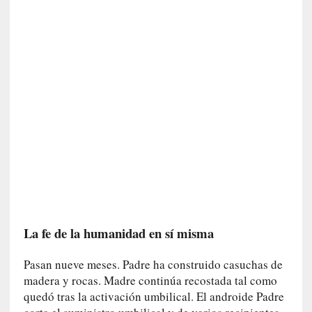
v
i
t
a
n
n
o
m
b
r
a
r
[
C
La fe de la humanidad en sí misma
r
í
Pasan nueve meses. Padre ha construido casuchas de
t
madera y rocas. Madre continúa recostada tal como
i
quedó tras la activación umbilical. El androide Padre
c