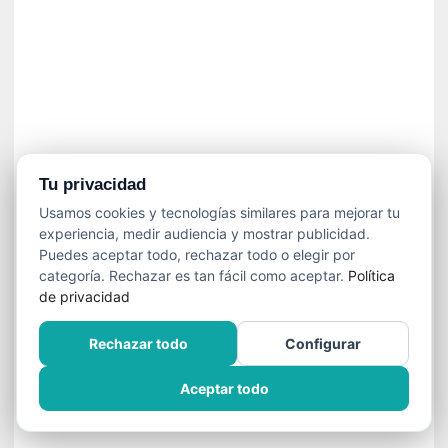
»
:
L
a
m
e
m
o
r
Tu privacidad
i
Usamos cookies y tecnologías similares para mejorar tu
a
experiencia, medir audiencia y mostrar publicidad.
d
Puedes aceptar todo, rechazar todo o elegir por
e
categoría. Rechazar es tan fácil como aceptar.
Política
l
de privacidad
o
s
Rechazar todo
Configurar
c
u
Aceptar todo
e
r
p