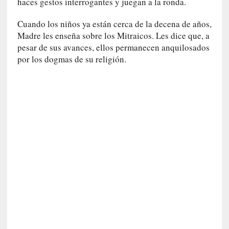
haces gestos interrogantes y juegan a la ronda.
i
r
Cuando los niños ya están cerca de la decena de años,
t
Madre les enseña sobre los Mitraicos. Les dice que, a
u
d
pesar de sus avances, ellos permanecen anquilosados
e
por los dogmas de su religión.
s
y
d
e
f
e
c
t
o
s
d
e
l
a
n