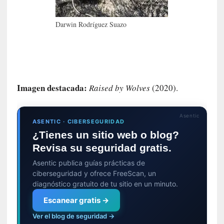
E
l
e
Darwin Rodríguez Suazo
x
t
r
a
n
Imagen destacada:
Raised by Wolves
(2020).
j
e
r
Asentic
o
ASENTIC · CIBERSEGURIDAD
»
¿Tienes un sitio web o blog?
:
Revisa su seguridad gratis.
L
Asentic publica guías prácticas de
a
ciberseguridad y ofrece FreeScan, un
b
diagnóstico gratuito de tu sitio en un minuto.
a
n
Escanear gratis →
a
Ver el blog de seguridad →
l