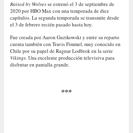
n
Raised by Wolves
se estrenó el 3 de septiembre de
i
2020 por HBO Max con una temporada de diez
c
capítulos. La segunda temporada se transmite desde
a
el 3 de febrero recién pasado hasta hoy.
]
P
Fue creada por Aaron Guzikowski y entre su reparto
a
cuenta también con Travis Fimmel, muy conocido en
l
Chile por su papel de Ragnar Lodbrok en la serie
a
Vikings.
Una excelente producción televisiva para
b
disfrutar en pantalla grande.
r
a
s
d
***
e
V
a
l
é
r