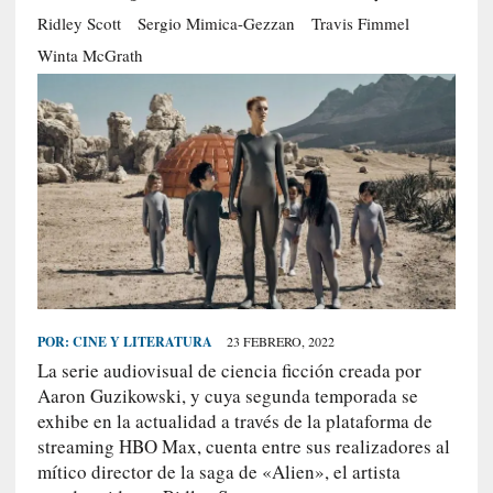
S
Ridley Scott
Sergio Mimica-Gezzan
Travis Fimmel
R
Winta McGrath
E
C
I
E
N
T
E
S
POR:
CINE Y LITERATURA
23 FEBRERO, 2022
[
La serie audiovisual de ciencia ficción creada por
C
Aaron Guzikowski, y cuya segunda temporada se
r
exhibe en la actualidad a través de la plataforma de
í
t
streaming HBO Max, cuenta entre sus realizadores al
i
mítico director de la saga de «Alien», el artista