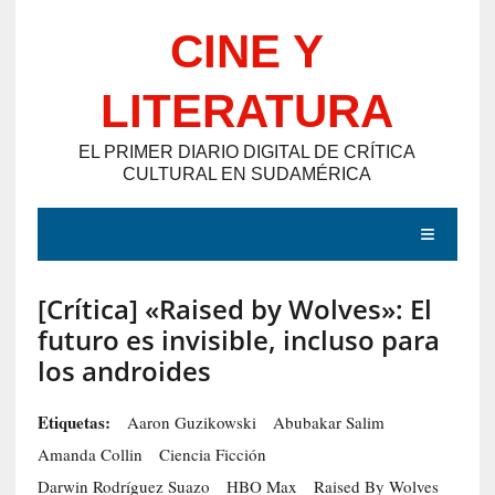
Saltar
CINE Y
al
contenido
LITERATURA
EL PRIMER DIARIO DIGITAL DE CRÍTICA
CULTURAL EN SUDAMÉRICA
MENÚ
[Crítica] «Raised by Wolves»: El
E
futuro es invisible, incluso para
N
los androides
T
R
Etiquetas:
Aaron Guzikowski
Abubakar Salim
A
Amanda Collin
Ciencia Ficción
D
Darwin Rodríguez Suazo
HBO Max
Raised By Wolves
A