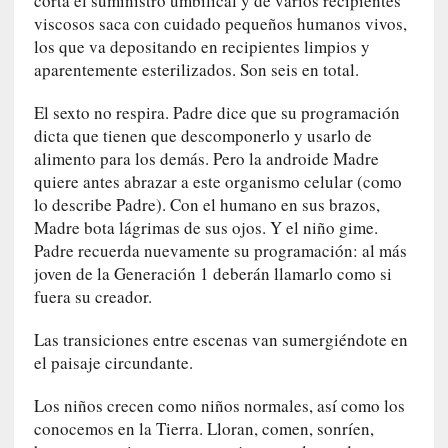
corta el suministro umbilical y de varios recipientes
a
viscosos saca con cuidado pequeños humanos vivos,
]
los que va depositando en recipientes limpios y
«
aparentemente esterilizados. Son seis en total.
L
o
El sexto no respira. Padre dice que su programación
p
dicta que tienen que descomponerlo y usarlo de
r
alimento para los demás. Pero la androide Madre
o
quiere antes abrazar a este organismo celular (como
h
lo describe Padre). Con el humano en sus brazos,
i
Madre bota lágrimas de sus ojos. Y el niño gime.
b
Padre recuerda nuevamente su programación: al más
i
joven de la Generación 1 deberán llamarlo como si
d
fuera su creador.
o
»
Las transiciones entre escenas van sumergiéndote en
:
el paisaje circundante.
L
a
Los niños crecen como niños normales, así como los
s
conocemos en la Tierra. Lloran, comen, sonríen,
v