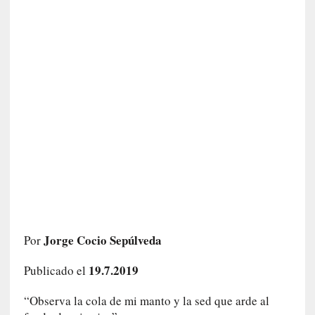
c
a
]
«
L
o
p
r
o
h
i
b
i
d
o
»
Jorge Cocio Sepúlveda
Por
:
L
19.7.2019
Publicado el
a
s
“Observa la cola de mi manto y la sed que arde al
v