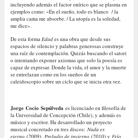
y
incluyendo además el factor onírico que se plasma en
:
ejemplos como: «En el sueño, todo es blanco / la
L
amplia cama me absorbe. / La utopía es la soledad,
a
me dice».
s
m
De esta forma
Edad
es una obra que desde sus
e
espacios de silencio y palabras generosas construye
m
una raíz de contemplación. Quizás buscando el satori
o
o intentando exponer axiomas que solo la poesía es
r
capaz de expresar. Donde la vida, el amor y la muerte
i
se entrelazan como en los sueños de un
a
caleidoscopio sobre un ciclo que se inicia otra vez.
s
n
o
v
Jorge
Cocio
Sepúlveda
es licenciado en filosofía de
e
la Universidad de Concepción (Chile), y además es
l
músico y escritor. Ha desarrollado un proyecto
a
musical concretado en tres discos:
Nada es
d
eterno
(2009),
Preludio de invierno
(2010) y
Frío