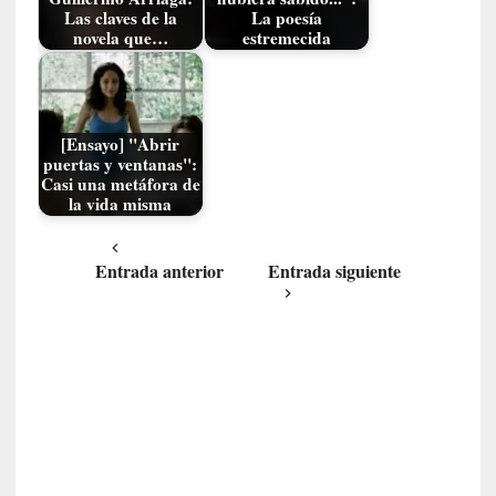
u
Las claves de la
La poesía
s
novela que…
estremecida
S
a
n
t
[Ensayo] "Abrir
a
puertas y ventanas":
C
Casi una metáfora de
la vida misma
r
u
z
Entrada anterior
Entrada siguiente
:
«
N
o
h
a
y
n
a