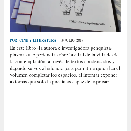
S
R
E
C
I
POR:
CINE Y LITERATURA
19 JULIO, 2019
E
En este libro -la autora e investigadora penquista-
N
plasma su experiencia sobre la edad de la vida desde
T
la contemplación, a través de textos condensados y
E
dejando su voz al silencio para permitir a quien lea el
S
volumen completar los espacios, al intentar exponer
axiomas que solo la poesía es capaz de expresar.
[
C
r
í
t
i