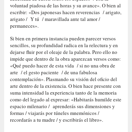
n
voluntad piadosa de las horas y su avance». O bien al
a
escribir: «Dos japonesas hacen reverencias / arigato,
t
arigato / Y tú / maravillada ante tal amor /
u
permaneces».
r
a
Si bien en primera instancia pueden parecer versos
l
sencillos, su profundidad radica en la relectura y en
e
dejarse fluir por el oleaje de la palabra. Pero ello no
z
impide que dentro de la obra aparezcan versos como:
a
«Qué puedo hacer de esta vida / si no una obra de
h
arte / el gesto paciente / de una fabulosa
u
contemplación». Plasmando su visión del oficio del
m
arte dentro de la existencia. O bien hace presente con
a
suma intensidad la experiencia tanto de la memoria
n
a
como del legado al expresar: «Habitarás humilde este
espacio milenario / aprenderás sus dimensiones y
[
formas / viajarás por túneles mnemónicos /
C
recordarás a tu madre / y escribirás el libro».
r
ó