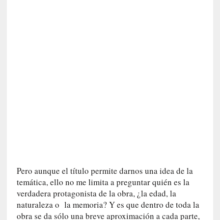
n
i
c
a
]
P
a
l
a
b
r
a
s
d
e
Pero aunque el título permite darnos una idea de la
V
temática, ello no me limita a preguntar quién es la
a
verdadera protagonista de la obra, ¿la edad, la
l
é
naturaleza o la memoria? Y es que dentro de toda la
r
obra se da sólo una breve aproximación a cada parte,