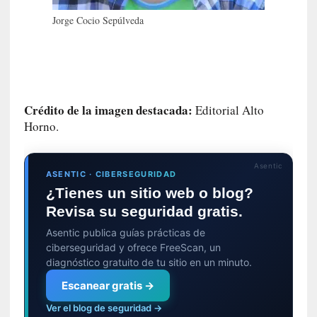
E
Jorge Cocio Sepúlveda
l
e
x
t
r
a
Crédito de la imagen destacada:
Editorial Alto
n
Horno.
j
e
r
Asentic
ASENTIC · CIBERSEGURIDAD
o
¿Tienes un sitio web o blog?
»
Revisa su seguridad gratis.
:
L
Asentic publica guías prácticas de
a
ciberseguridad y ofrece FreeScan, un
b
diagnóstico gratuito de tu sitio en un minuto.
a
Escanear gratis →
n
a
Ver el blog de seguridad →