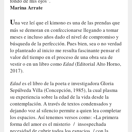
fondo de mis ojos”.
i
Marina Arrate
r
t
U
na vez leí que el kimono es una de las prendas que
u
más se demoran en confeccionarse llegando a tomar
d
meses e incluso años dado el nivel de compromiso y
e
s
búsqueda de la perfección. Pues bien, sea o no verdad
y
lo planteado al inicio me resulta fascinante pensar el
d
valor del tiempo en el proceso de una obra sea de
e
vestir o en un libro como
Edad
(Editorial Alto Horno,
f
2017).
e
c
Edad
es el libro de la poeta e investigadora Gloria
t
Sepúlveda Villa (Concepción, 1985), la cual plasma
o
su experiencia sobre la edad de la vida desde la
s
contemplación. A través de textos condensados y
d
dejando voz al silencio permite a quien lea completar
e
los espacios. Así tenemos versos como: «La primera
l
forma del amor es el misterio / insospechada
a
necesidad de cubrir todos los espacios / con la