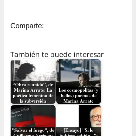
n
t
r
Comparte:
e
v
i
s
También te puede interesar
t
a
]
A
l
“Obra reunida”, de
f
Marina Arrate: La
Los cosmopolitas (y
o
poética femenina de
bellos) poemas de
n
la subversión
Marina Arrate
s
o
M
a
"Salvar el fuego", de
[Ensayo] "Si lo
t
Guillermo Arriaga:
hubiera sabido...":