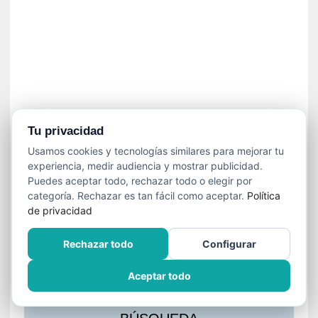
s
l
a
c
i
ó
n
a
u
Tu privacidad
d
Usamos cookies y tecnologías similares para mejorar tu
i
experiencia, medir audiencia y mostrar publicidad.
o
Puedes aceptar todo, rechazar todo o elegir por
v
categoría. Rechazar es tan fácil como aceptar.
Política
i
de privacidad
s
u
Rechazar todo
Configurar
a
l
Aceptar todo