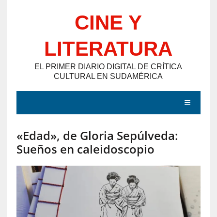
Saltar
CINE Y
al
contenido
LITERATURA
EL PRIMER DIARIO DIGITAL DE CRÍTICA
CULTURAL EN SUDAMÉRICA
MENÚ
«Edad», de Gloria Sepúlveda:
E
Sueños en caleidoscopio
N
T
R
A
D
A