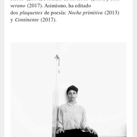
a
verano
(2017). Asimismo, ha editado
s
dos
plaquettes
de poesía:
Noche primitiva
(2013)
y
Continente
(2017).
[
C
o
n
c
i
e
r
t
o
]
E
l
m
a
e
s
t