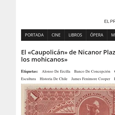
Saltar
al
contenido
EL P
PORTADA
CINE
LIBROS
ÓPERA
M
El «Caupolicán» de Nicanor Plaz
los mohicanos»
Etiquetas:
Alonso De Ercilla
Banco De Concepción
Escultura
Historia De Chile
James Fenimore Cooper