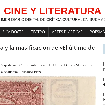
CINE Y LITERATURA
RIMER DIARIO DIGITAL DE CRÍTICA CULTURAL EN SUDAM
ÚSICA DOCTA
TEATRO
ARTES PLÁSTICAS
POESÍA 
a y la masificación de «El último de
[
Caupolicán
Cerro Santa Lucía
El Último De Los Mohicanos
La Araucana
Nicanor Plaza
[
[