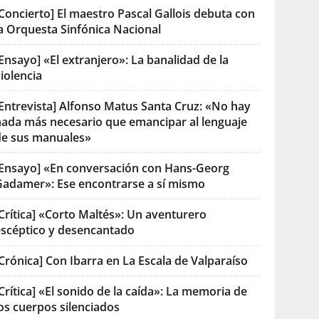
Concierto] El maestro Pascal Gallois debuta con
la Orquesta Sinfónica Nacional
Ensayo] «El extranjero»: La banalidad de la
iolencia
[Entrevista] Alfonso Matus Santa Cruz: «No hay
nada más necesario que emancipar al lenguaje
de sus manuales»
[Ensayo] «En conversación con Hans-Georg
Gadamer»: Ese encontrarse a sí mismo
Crítica] «Corto Maltés»: Un aventurero
escéptico y desencantado
Crónica] Con Ibarra en La Escala de Valparaíso
Crítica] «El sonido de la caída»: La memoria de
os cuerpos silenciados