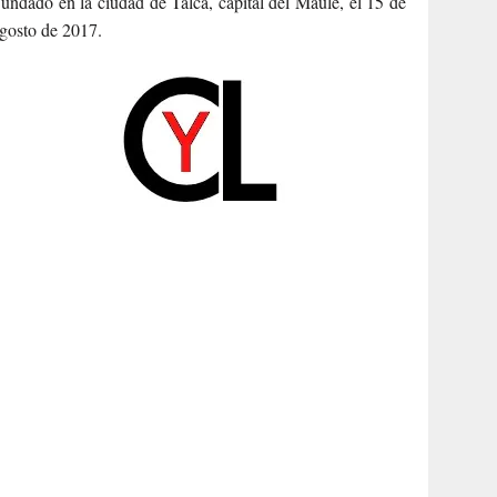
undado en la ciudad de Talca, capital del Maule, el 15 de
gosto de 2017.