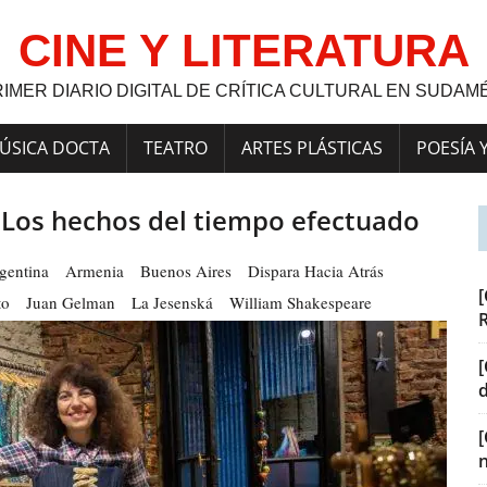
CINE Y LITERATURA
RIMER DIARIO DIGITAL DE CRÍTICA CULTURAL EN SUDAM
ÚSICA DOCTA
TEATRO
ARTES PLÁSTICAS
POESÍA 
: Los hechos del tiempo efectuado
gentina
Armenia
Buenos Aires
Dispara Hacia Atrás
[
to
Juan Gelman
La Jesenská
William Shakespeare
[