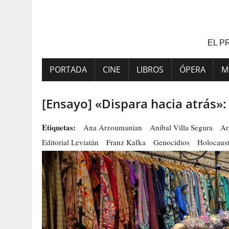
Saltar
al
contenido
EL P
PORTADA
CINE
LIBROS
ÓPERA
M
[Ensayo] «Dispara hacia atrás»
Etiquetas:
Ana Arzoumanian
Aníbal Villa Segura
Ar
Editorial Leviatán
Franz Kafka
Genocidios
Holocaus