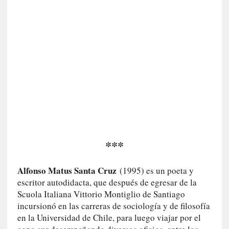
E
l
e
x
t
r
a
n
j
e
r
o
»
***
:
L
Alfonso Matus Santa Cruz
(1995) es un poeta y
a
escritor autodidacta, que después de egresar de la
b
Scuola Italiana Vittorio Montiglio de Santiago
a
incursionó en las carreras de sociología y de filosofía
n
en la Universidad de Chile, para luego viajar por el
a