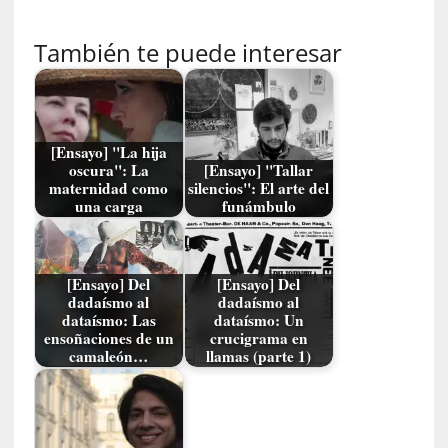
m
a
También te puede interesar
n
u
a
l
e
[Ensayo] "La hija
s
oscura": La
[Ensayo] "Tallar
»
maternidad como
silencios": El arte del
una carga
funámbulo
[
E
n
[Ensayo] Del
[Ensayo] Del
s
dadaísmo al
dadaísmo al
a
dataísmo: Las
dataísmo: Un
y
ensoñaciones de un
crucigrama en
camaleón…
llamas (parte 1)
o
]
«
E