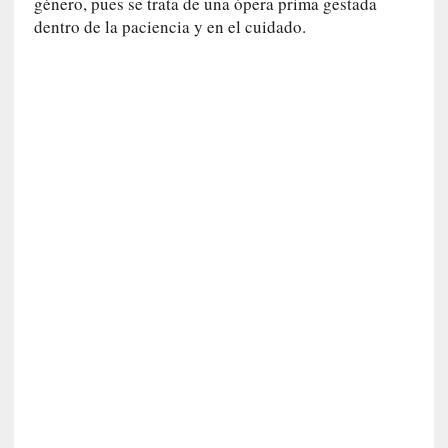
c
género, pues se trata de una ópera prima gestada
a
dentro de la paciencia y en el cuidado.
]
«
L
o
p
r
o
h
i
b
i
d
o
»
:
L
a
s
v