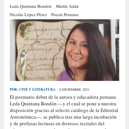
S
Leda Quintana Rondón
Martín Adán
R
Nicolás López-Pérez
Poesía Peruana
E
C
I
E
N
T
E
S
POR:
CINE Y LITERATURA
6 DICIEMBRE, 2021
[
El poemario debut de la autora y educadora peruana
C
Leda Quintana Rondón —y el cual se pone a nuestra
r
disposición gracias al selecto catálogo de la Editorial
í
t
Astronómica—, se publica tras una larga incubación
i
y de profusas lecturas en diversos recitales del