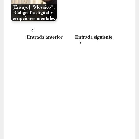
n
c
[Ensayo] "Mosaico":
Caligrafía digital y
o
erupciones mentales
n
v
e
Entrada anterior
Entrada siguiente
r
s
a
c
i
ó
n
c
o
n
H
a
n
s
-