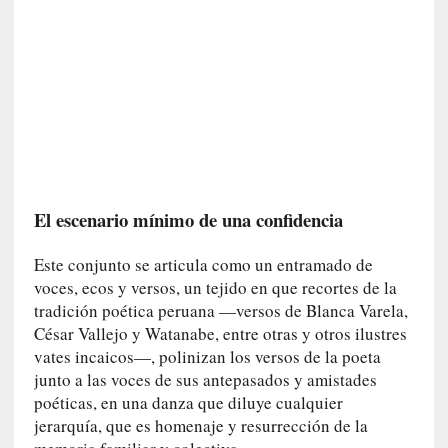
n
i
c
a
]
P
a
l
a
El escenario mínimo de una confidencia
b
r
a
Este conjunto se articula como un entramado de
s
voces, ecos y versos, un tejido en que recortes de la
d
tradición poética peruana —versos de Blanca Varela,
e
César Vallejo y Watanabe, entre otras y otros ilustres
V
vates incaicos—, polinizan los versos de la poeta
a
junto a las voces de sus antepasados y amistades
l
poéticas, en una danza que diluye cualquier
é
jerarquía, que es homenaje y resurrección de la
r