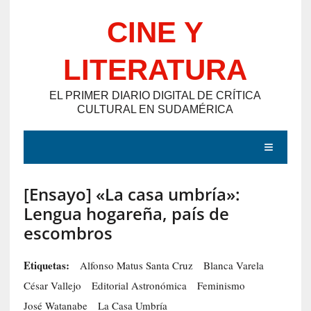
Saltar
CINE Y
al
contenido
LITERATURA
EL PRIMER DIARIO DIGITAL DE CRÍTICA
CULTURAL EN SUDAMÉRICA
MENÚ
[Ensayo] «La casa umbría»:
E
Lengua hogareña, país de
N
escombros
T
R
Etiquetas:
Alfonso Matus Santa Cruz
Blanca Varela
A
César Vallejo
Editorial Astronómica
Feminismo
D
José Watanabe
La Casa Umbría
A