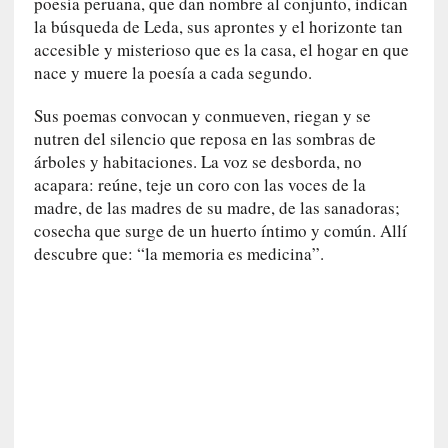
poesía peruana, que dan nombre al conjunto, indican
a
s
la búsqueda de Leda, sus aprontes y el horizonte tan
accesible y misterioso que es la casa, el hogar en que
[
nace y muere la poesía a cada segundo.
C
o
Sus poemas convocan y conmueven, riegan y se
n
nutren del silencio que reposa en las sombras de
c
árboles y habitaciones. La voz se desborda, no
i
acapara: reúne, teje un coro con las voces de la
e
madre, de las madres de su madre, de las sanadoras;
r
cosecha que surge de un huerto íntimo y común. Allí
t
descubre que: “la memoria es medicina”.
o
]
E
l
m
a
e
s
t