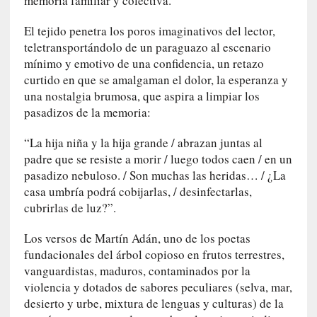
memoria familiar y colectiva.
y
:
El tejido penetra los poros imaginativos del lector,
L
teletransportándolo de un paraguazo al escenario
a
mínimo y emotivo de una confidencia, un retazo
s
curtido en que se amalgaman el dolor, la esperanza y
m
una nostalgia brumosa, que aspira a limpiar los
e
pasadizos de la memoria:
m
o
“La hija niña y la hija grande / abrazan juntas al
r
padre que se resiste a morir / luego todos caen / en un
i
pasadizo nebuloso. / Son muchas las heridas… / ¿La
a
casa umbría podrá cobijarlas, / desinfectarlas,
s
cubrirlas de luz?”.
n
o
Los versos de Martín Adán, uno de los poetas
v
fundacionales del árbol copioso en frutos terrestres,
e
vanguardistas, maduros, contaminados por la
l
violencia y dotados de sabores peculiares (selva, mar,
a
desierto y urbe, mixtura de lenguas y culturas) de la
d