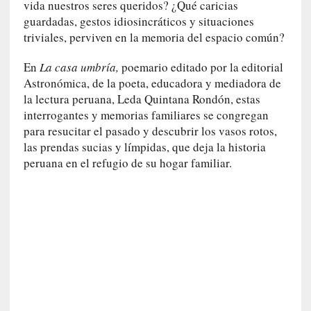
n
vida nuestros seres queridos? ¿Qué caricias
a
guardadas, gestos idiosincráticos y situaciones
t
triviales, perviven en la memoria del espacio común?
u
r
En
La casa umbría,
poemario editado por la editorial
a
Astronómica, de la poeta, educadora y mediadora de
l
la lectura peruana, Leda Quintana Rondón, estas
e
interrogantes y memorias familiares se congregan
z
para resucitar el pasado y descubrir los vasos rotos,
a
las prendas sucias y límpidas, que deja la historia
h
peruana en el refugio de su hogar familiar.
u
m
a
n
a
[
C
r
ó