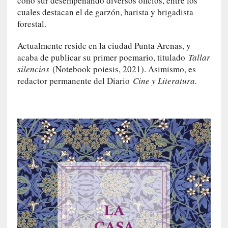
cono sur desempeñando diversos oficios, entre los
l
cuales destacan el de garzón, barista y brigadista
i
forestal.
d
a
Actualmente reside en la ciudad Punta Arenas, y
d
acaba de publicar su primer poemario, titulado
Tallar
d
silencios
(Notebook poiesis, 2021). Asimismo, es
e
redactor permanente del Diario
Cine y Literatura.
l
a
v
i
o
l
e
n
c
i
a
[
E