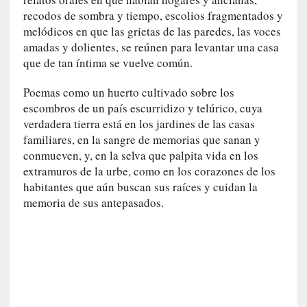
i
recodos de sombra y tiempo, escolios fragmentados y
c
a
melódicos en que las grietas de las paredes, las voces
N
amadas y dolientes, se reúnen para levantar una casa
a
que de tan íntima se vuelve común.
c
i
Poemas como un huerto cultivado sobre los
o
escombros de un país escurridizo y telúrico, cuya
n
verdadera tierra está en los jardines de las casas
a
familiares, en la sangre de memorias que sanan y
l
conmueven, y, en la selva que palpita vida en los
extramuros de la urbe, como en los corazones de los
[
habitantes que aún buscan sus raíces y cuidan la
E
memoria de sus antepasados.
n
s
a
y
o
]
«