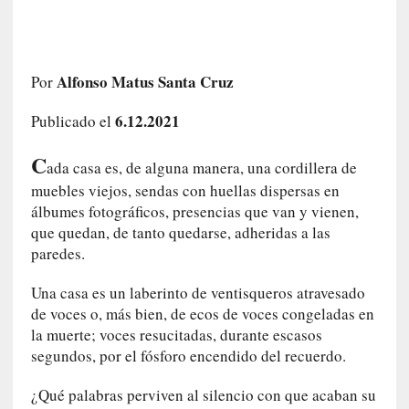
i
r
t
u
Alfonso Matus Santa Cruz
Por
d
e
6.12.2021
Publicado el
s
y
C
ada casa es, de alguna manera, una cordillera de
d
muebles viejos, sendas con huellas dispersas en
e
álbumes fotográficos, presencias que van y vienen,
f
que quedan, de tanto quedarse, adheridas a las
e
paredes.
c
t
Una casa es un laberinto de ventisqueros atravesado
o
de voces o, más bien, de ecos de voces congeladas en
s
la muerte; voces resucitadas, durante escasos
d
e
segundos, por el fósforo encendido del recuerdo.
l
¿Qué palabras perviven al silencio con que acaban su
a