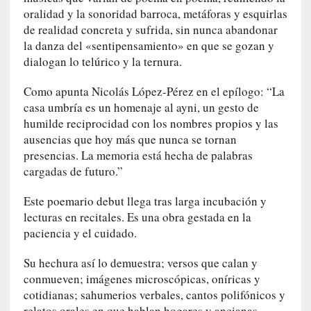
a
oralidad y la sonoridad barroca, metáforas y esquirlas
c
de realidad concreta y sufrida, sin nunca abandonar
o
la danza del «sentipensamiento» en que se gozan y
n
dialogan lo telúrico y la ternura.
l
a
Como apunta Nicolás López-Pérez en el epílogo: “La
O
casa umbría es un homenaje al ayni, un gesto de
r
humilde reciprocidad con los nombres propios y las
q
ausencias que hoy más que nunca se tornan
u
presencias. La memoria está hecha de palabras
e
cargadas de futuro.”
s
t
Este poemario debut llega tras larga incubación y
a
lecturas en recitales. Es una obra gestada en la
S
paciencia y el cuidado.
i
n
Su hechura así lo demuestra; versos que calan y
f
conmueven; imágenes microscópicas, oníricas y
ó
cotidianas; sahumerios verbales, cantos polifónicos y
n
relatos orales en que hablan hogares y ancianas,