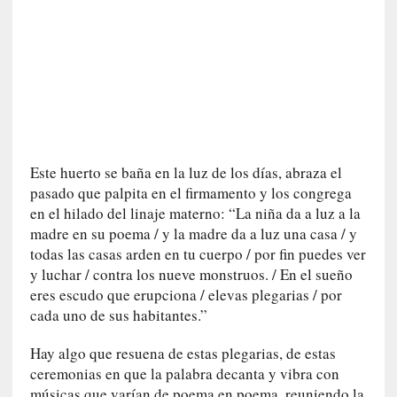
r
o
P
a
s
c
a
l
G
Este huerto se baña en la luz de los días, abraza el
a
pasado que palpita en el firmamento y los congrega
l
en el hilado del linaje materno: “La niña da a luz a la
l
madre en su poema / y la madre da a luz una casa / y
o
todas las casas arden en tu cuerpo / por fin puedes ver
i
y luchar / contra los nueve monstruos. / En el sueño
s
eres escudo que erupciona / elevas plegarias / por
d
cada uno de sus habitantes.”
e
b
Hay algo que resuena de estas plegarias, de estas
u
ceremonias en que la palabra decanta y vibra con
t
músicas que varían de poema en poema, reuniendo la