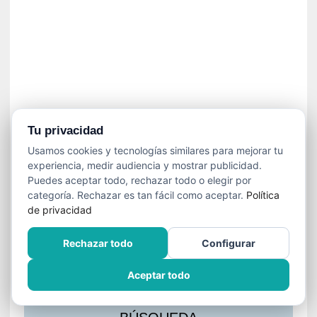
s
l
a
c
i
ó
n
a
u
Tu privacidad
d
Usamos cookies y tecnologías similares para mejorar tu
i
experiencia, medir audiencia y mostrar publicidad.
o
Puedes aceptar todo, rechazar todo o elegir por
v
categoría. Rechazar es tan fácil como aceptar.
Política
i
de privacidad
s
u
Rechazar todo
Configurar
a
l
Aceptar todo