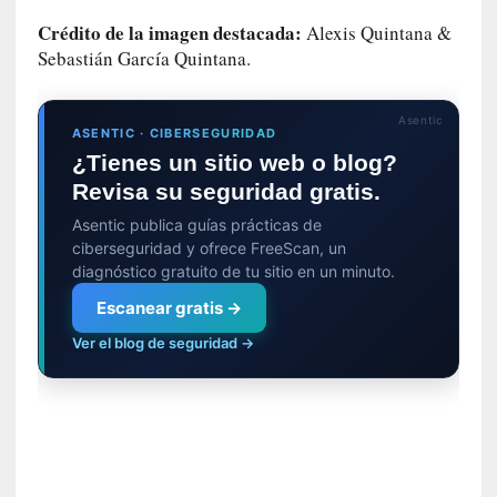
d
a
Crédito de la imagen destacada:
Alexis Quintana &
m
Sebastián García Quintana.
á
s
n
Asentic
ASENTIC · CIBERSEGURIDAD
e
¿Tienes un sitio web o blog?
c
Revisa su seguridad gratis.
e
s
Asentic publica guías prácticas de
a
ciberseguridad y ofrece FreeScan, un
r
diagnóstico gratuito de tu sitio en un minuto.
i
Escanear gratis →
o
q
Ver el blog de seguridad →
u
e
e
m
a
n