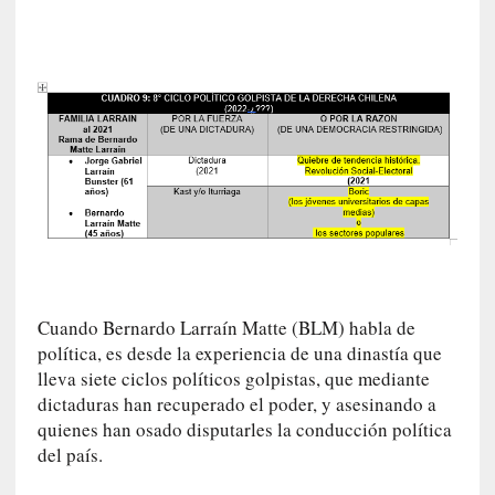
ó
n
i
c
a
]
P
a
l
a
b
r
a
s
Cuando Bernardo Larraín Matte (BLM) habla de
d
política, es desde la experiencia de una dinastía que
e
lleva siete ciclos políticos golpistas, que mediante
V
dictaduras han recuperado el poder, y asesinando a
a
quienes han osado disputarles la conducción política
l
del país.
é
r