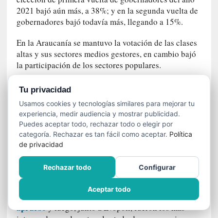
í
2021 bajó aún más, a 38%; y en la segunda vuelta de
t
gobernadores bajó todavía más, llegando a 15%.
i
c
En la Araucanía se mantuvo la votación de las clases
a
altas y sus sectores medios gestores, en cambio bajó
]
la participación de los sectores populares.
«
C
El gobernador Luciano Rivas ganó porque se unieron
o
Tu privacidad
los votantes de Evópoli, de Chile Vamos y de la
r
Usamos cookies y tecnologías similares para mejorar tu
t
ultraderecha de la Araucanía, que además es la
experiencia, medir audiencia y mostrar publicidad.
o
misma base electoral que llevó al senado a Felipe
Puedes aceptar todo, rechazar todo o elegir por
M
Kast a salir electo, quien además es sobrino de José
categoría. Rechazar es tan fácil como aceptar.
Política
a
Antonio Kast.
de privacidad
l
t
Recordemos que el reformismo gradual que plantea
Rechazar todo
Configurar
é
Bernardo lleva a Evópoli a dejar en libertad de acción
s
cambio constitucional
frente al apruebo-rechazo del
Aceptar todo
»
y, en ese contexto, Felipe Kast publicita que votará
:
apruebo
y luego, junto a Evópoli, fueron los más
U