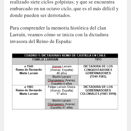
realizado siete ciclos golpistas; y que se encuentra
u
embarcado en un octavo ciclo, que es el más difícil y
n
a
donde pueden ser derrotados.
v
Para comprender la memoria histórica del clan
i
d
Larraín, veamos cómo se inicia con la dictadura
a
invasora del Reino de España:
c
o
n
c
r
e
t
a
[
C
r
í
t