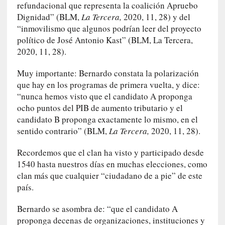
refundacional que representa la coalición Apruebo
E
Dignidad” (BLM,
La Tercera,
2020, 11, 28) y del
l
“inmovilismo que algunos podrían leer del proyecto
e
político de José Antonio Kast” (BLM, La Tercera,
x
2020, 11, 28).
t
r
Muy importante: Bernardo constata la polarización
a
que hay en los programas de primera vuelta, y dice:
n
“nunca hemos visto que el candidato A proponga
j
ocho puntos del PIB de aumento tributario y el
e
candidato B proponga exactamente lo mismo, en el
r
sentido contrario” (BLM,
La Tercera,
2020, 11, 28).
o
»
Recordemos que el clan ha visto y participado desde
:
1540 hasta nuestros días en muchas elecciones, como
L
clan más que cualquier “ciudadano de a pie” de este
a
b
país.
a
Bernardo se asombra de: “que el candidato A
n
a
proponga decenas de organizaciones, instituciones y