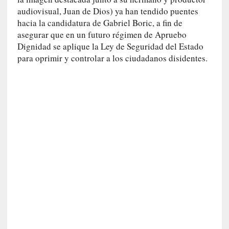
o
audiovisual, Juan de Dios) ya han tendido puentes
]
hacia la candidatura de Gabriel Boric, a fin de
«
E
asegurar que en un futuro régimen de Apruebo
n
Dignidad se aplique la Ley de Seguridad del Estado
t
para oprimir y controlar a los ciudadanos disidentes.
r
a
e
l
f
a
n
t
a
s
m
a
»
:
L