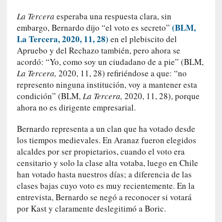
a
s
La Tercera
esperaba una respuesta clara, sin
(BLM,
embargo, Bernardo dijo “el voto es secreto”
[
La Tercera, 2020, 11, 28)
en el plebiscito del
C
Apruebo y del Rechazo también, pero ahora se
o
acordó: “Yo, como soy un ciudadano de a pie” (BLM,
n
La Tercera,
2020, 11, 28) refiriéndose a que: “no
c
represento ninguna institución, voy a mantener esta
i
condición” (BLM,
La Tercera,
2020, 11, 28), porque
e
ahora no es dirigente empresarial.
r
t
Bernardo representa a un clan que ha votado desde
o
los tiempos medievales. En Aranaz fueron elegidos
]
alcaldes por ser propietarios, cuando el voto era
E
censitario y solo la clase alta votaba, luego en Chile
l
han votado hasta nuestros días; a diferencia de las
m
clases bajas cuyo voto es muy recientemente. En la
a
entrevista, Bernardo se negó a reconocer si votará
e
por Kast y claramente deslegitimó a Boric.
s