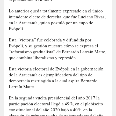
o
n
Lo anterior queda totalmente expresado en el único
t
intendente electo de derecha, que fue Luciano Rivas,
r
en la Araucanía, quien postuló por un cupo de
a
Evópoli.
r
s
Esta “victoria” fue celebrada y difundida por
e
Evópoli, y su gestión muestra cómo se expresa el
a
“reformismo gradualista” de Bernardo Larraín Matte,
s
que combina liberalismo y represión.
í
m
Esta victoria electoral de Evópoli en la gobernación
i
de la Araucanía es ejemplificadora del tipo de
s
democracia restringida a la cual aspira Bernardo
m
Larraín Matte.
o
En la segunda vuelta presidencial del año 2017 la
[
participación electoral llegó a 49%, en el plebiscito
C
constitucional del año 2020 bajó a 40%, en la
r
elección de primera vuelta de gobernadores del año