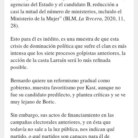
l
agencias del Estado y el candidato B, reducción a
i
casi la mitad del número de ministerios, incluido el
d
Ministerio de la Mujer” (BLM,
La Tercera,
2020, 11,
a
28).
d
d
Esto para él es inédito, es una muestra de que esta
e
crisis de dominación política que sufre el clan es más
l
intensa que los siete procesos golpistas anteriores, la
a
acción de la casta Larraín será lo más refinada
v
posible.
i
o
Bernardo quiere un reformismo gradual como
l
gobierno, muestra favoritismo por Kast, aunque no
e
fue su candidato predilecto, y plantea críticas y se ve
n
muy lejano de Boric.
c
i
Sin embargo, sus actos de financiamiento en las
a
campañas electorales anteriores, y en ésta que
todavía no sale a la luz pública, nos indican qué
[
partido, o qué partidos son capaces para él de