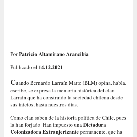
a
h
i
s
t
o
r
i
Patricio Altamirano Arancibia
Por
a
f
14.12.2021
Publicado el
i
l
C
uando Bernardo Larraín Matte (BLM) opina, habla,
t
escribe, se expresa la memoria histórica del clan
r
Larraín que ha construido la sociedad chilena desde
a
sus inicios, hasta nuestros días.
d
a
Como clan saben de la historia política de Chile, pues
p
Dictadura
la han forjado. Han impuesto una
o
Colonizadora Extranjerizante
permanente, que ha
r