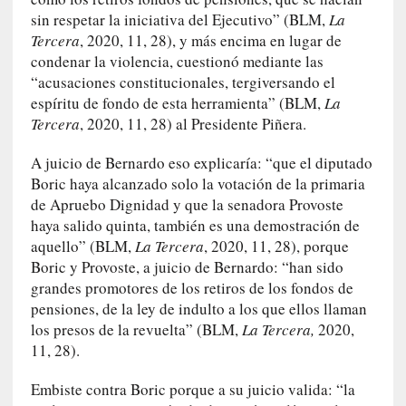
a
sin respetar la iniciativa del Ejecutivo” (BLM,
La
c
Tercera
, 2020, 11, 28), y más encima en lugar de
o
condenar la violencia, cuestionó mediante las
n
“acusaciones constitucionales, tergiversando el
l
espíritu de fondo de esta herramienta” (BLM,
La
a
Tercera
, 2020, 11, 28) al Presidente Piñera.
O
r
A juicio de Bernardo eso explicaría: “que el diputado
q
Boric haya alcanzado solo la votación de la primaria
u
de Apruebo Dignidad y que la senadora Provoste
e
haya salido quinta, también es una demostración de
s
aquello” (BLM,
La Tercera
, 2020, 11, 28), porque
t
Boric y Provoste, a juicio de Bernardo: “han sido
a
grandes promotores de los retiros de los fondos de
S
pensiones, de la ley de indulto a los que ellos llaman
i
los presos de la revuelta” (BLM,
La Tercera,
2020,
n
11, 28).
f
ó
Embiste contra Boric porque a su juicio valida: “la
n