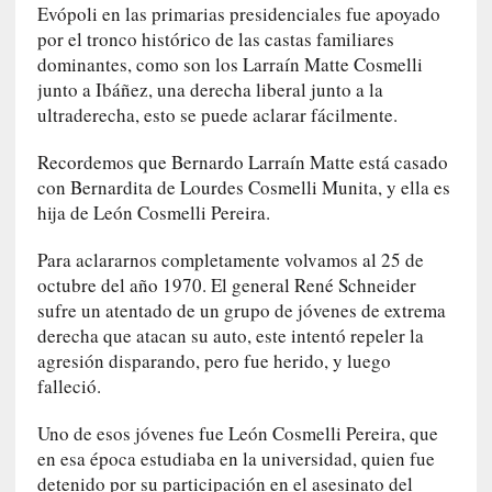
n
Evópoli en las primarias presidenciales fue apoyado
c
por el tronco histórico de las castas familiares
o
dominantes, como son los Larraín Matte Cosmelli
n
junto a Ibáñez, una derecha liberal junto a la
v
ultraderecha, esto se puede aclarar fácilmente.
e
r
Recordemos que Bernardo Larraín Matte está casado
s
con Bernardita de Lourdes Cosmelli Munita, y ella es
a
hija de León Cosmelli Pereira.
c
i
Para aclararnos completamente volvamos al 25 de
ó
octubre del año 1970. El general René Schneider
n
sufre un atentado de un grupo de jóvenes de extrema
c
derecha que atacan su auto, este intentó repeler la
o
agresión disparando, pero fue herido, y luego
n
falleció.
H
a
Uno de esos jóvenes fue León Cosmelli Pereira, que
n
en esa época estudiaba en la universidad, quien fue
s
detenido por su participación en el asesinato del
-