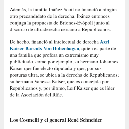
m
Además, la familia Ibáñez Scott no financió a ningún
a
otro precandidato de la derecha. Ibáñez entonces
n
conjuga la propuesta de Briones-Evópoli junto al
u
discurso de ultraderecha cercano a Republicanos.
a
l
Axel
De hecho, financió al intelectual de derecha
e
Kaiser Barents-Von Hohenhagen
, quien es parte de
s
»
una familia que profesa un extremismo muy
publicitado, como por ejemplo, su hermano Johannes
[
Kaiser que fue electo diputado y que, por sus
E
posturas ultra, se ubica a la derecha de Republicanos;
n
su hermana Vanessa Kaiser, que es concejala por
s
Republicanos y, por último, Leif Kaiser que es líder
a
de la Asociación del Rifle.
y
o
]
«
Los Cosmelli y el general René Schneider
E