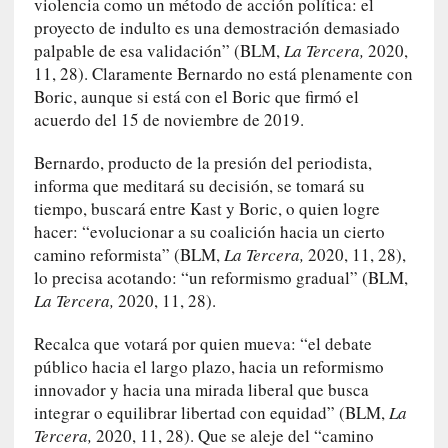
violencia como un método de acción política: el
i
proyecto de indulto es una demostración demasiado
c
palpable de esa validación” (BLM,
La Tercera,
2020,
a
N
11, 28). Claramente Bernardo no está plenamente con
a
Boric, aunque si está con el Boric que firmó el
c
acuerdo del 15 de noviembre de 2019.
i
o
Bernardo, producto de la presión del periodista,
n
informa que meditará su decisión, se tomará su
a
tiempo, buscará entre Kast y Boric, o quien logre
l
hacer: “evolucionar a su coalición hacia un cierto
camino reformista” (BLM,
La Tercera,
2020, 11, 28),
[
lo precisa acotando: “un reformismo gradual” (BLM,
E
La Tercera,
2020, 11, 28).
n
s
Recalca que votará por quien mueva: “el debate
a
público hacia el largo plazo, hacia un reformismo
y
innovador y hacia una mirada liberal que busca
o
integrar o equilibrar libertad con equidad” (BLM,
La
]
Tercera,
2020, 11, 28). Que se aleje del “camino
«