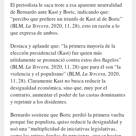
t
El periodista le saca trote a esa aparente neutralidad
r
de Bernardo ante Kast y Boric, indicando que:
o
“percibo que prefiere un triunfo de Kast al de Boric”
P
(BLM,
La Tercera
, 2020, 11, 28), esto en razón a lo
a
que expresa de ambos.
s
c
Destaca y aplaude que: “la primera mayoría de la
a
elección presidencial (Kast) fue quien más
l
nítidamente se pronunció contra estos dos flagelos”
G
(BLM,
La Tercera,
2020, 11, 28) que para él son “la
a
violencia y el populismo” (BLM,
La Tercera,
2020,
l
l
11, 28). Claramente Kast no busca reducir la
o
desigualdad económica, sino que, muy por el
i
contrario, aumentar el poder de las castas dominantes
s
y reprimir a los disidentes.
d
e
Bernardo sostiene que Boric perdió la primera vuelta
b
porque fue populista, quiso reducir la desigualdad y
u
usó una “multiplicidad de iniciativas legislativas,
t
como los retiros fondos de pensiones, que se hacían