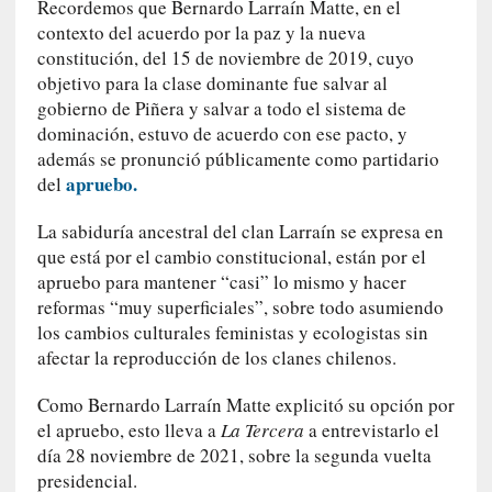
Recordemos que Bernardo Larraín Matte, en el
y
contexto del acuerdo por la paz y la nueva
:
constitución, del 15 de noviembre de 2019, cuyo
L
objetivo para la clase dominante fue salvar al
a
gobierno de Piñera y salvar a todo el sistema de
s
dominación, estuvo de acuerdo con ese pacto, y
m
además se pronunció públicamente como partidario
e
apruebo.
del
m
o
La sabiduría ancestral del clan Larraín se expresa en
r
que está por el cambio constitucional, están por el
i
apruebo para mantener “casi” lo mismo y hacer
a
reformas “muy superficiales”, sobre todo asumiendo
s
los cambios culturales feministas y ecologistas sin
n
afectar la reproducción de los clanes chilenos.
o
v
Como Bernardo Larraín Matte explicitó su opción por
e
el apruebo, esto lleva a
La Tercera
a entrevistarlo el
l
a
día 28 noviembre de 2021, sobre la segunda vuelta
d
presidencial.