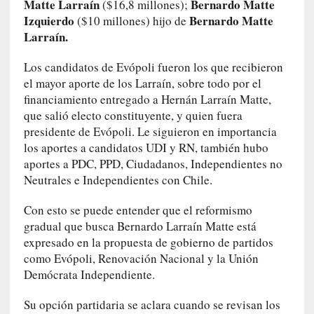
Matte Larraín
Bernardo Matte
($16,8 millones);
d
Izquierdo
Bernardo Matte
($10 millones) hijo de
a
Larraín.
m
á
Los candidatos de Evópoli fueron los que recibieron
s
n
el mayor aporte de los Larraín, sobre todo por el
e
financiamiento entregado a Hernán Larraín Matte,
c
que salió electo constituyente, y quien fuera
e
presidente de Evópoli. Le siguieron en importancia
s
los aportes a candidatos UDI y RN, también hubo
a
aportes a PDC, PPD, Ciudadanos, Independientes no
r
Neutrales e Independientes con Chile.
i
o
Con esto se puede entender que el reformismo
q
gradual que busca Bernardo Larraín Matte está
u
expresado en la propuesta de gobierno de partidos
e
como Evópoli, Renovación Nacional y la Unión
e
Demócrata Independiente.
m
a
Su opción partidaria se aclara cuando se revisan los