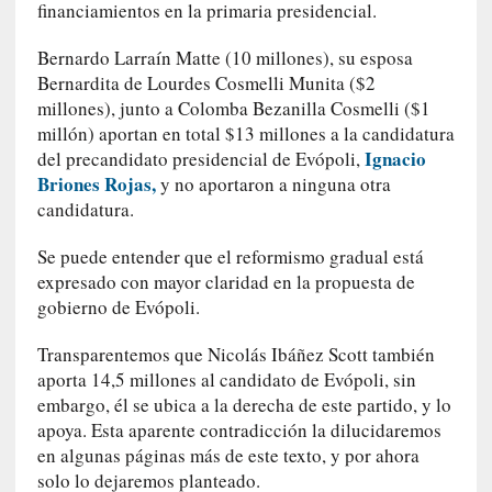
n
financiamientos en la primaria presidencial.
c
i
Bernardo Larraín Matte (10 millones), su esposa
p
Bernardita de Lourdes Cosmelli Munita ($2
a
millones), junto a Colomba Bezanilla Cosmelli ($1
r
millón) aportan en total $13 millones a la candidatura
a
Ignacio
del precandidato presidencial de Evópoli,
l
Briones Rojas,
y no aportaron a ninguna otra
l
candidatura.
e
n
Se puede entender que el reformismo gradual está
g
expresado con mayor claridad en la propuesta de
u
gobierno de Evópoli.
a
j
Transparentemos que Nicolás Ibáñez Scott también
e
aporta 14,5 millones al candidato de Evópoli, sin
d
embargo, él se ubica a la derecha de este partido, y lo
e
apoya. Esta aparente contradicción la dilucidaremos
s
en algunas páginas más de este texto, y por ahora
u
solo lo dejaremos planteado.
s