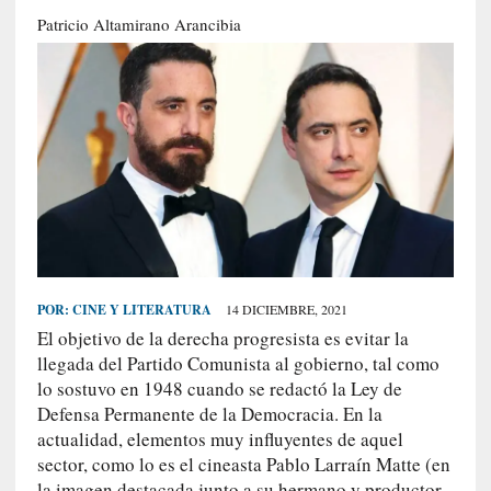
S
Patricio Altamirano Arancibia
R
E
C
I
E
N
T
E
S
POR:
CINE Y LITERATURA
14 DICIEMBRE, 2021
El objetivo de la derecha progresista es evitar la
[
llegada del Partido Comunista al gobierno, tal como
E
lo sostuvo en 1948 cuando se redactó la Ley de
n
Defensa Permanente de la Democracia. En la
s
actualidad, elementos muy influyentes de aquel
a
sector, como lo es el cineasta Pablo Larraín Matte (en
y
la imagen destacada junto a su hermano y productor