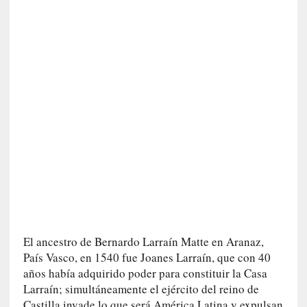
i
c
a
]
«
I
m
p
a
c
t
o
m
o
r
t
El ancestro de Bernardo Larraín Matte en Aranaz,
a
País Vasco, en 1540 fue Joanes Larraín, que con 40
l
años había adquirido poder para constituir la Casa
»
Larraín; simultáneamente el ejército del reino de
:
Castilla invade lo que será América Latina y expulsan