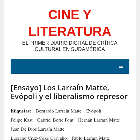
Saltar
CINE Y
al
contenido
LITERATURA
EL PRIMER DIARIO DIGITAL DE CRÍTICA
CULTURAL EN SUDAMÉRICA
MENÚ
[Ensayo] Los Larraín Matte,
E
Evópoli y el liberalismo represor
N
T
Etiquetas:
Bernardo Larraín Matte
Evópoli
R
Felipe Kast
Gabriel Boric Font
Hernán Larraín Matte
A
Juan De Dios Larraín Matte
D
Luciano Cruz-Coke Carvallo
Pablo Larraín Matte
A