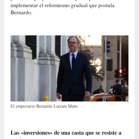
E
implementar el reformismo gradual que postula
n
Bernardo.
t
r
e
v
i
s
t
a
]
A
l
f
o
n
El empresario Bernardo Larraín Matte
s
o
M
a
Las «inversiones» de una casta que se resiste a
t