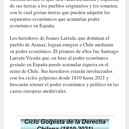
U
de sus tierras a los pueblos originarios y los someten,
n
con lo cual gestan tierras que pueden adquirir los
t
segmentos económicos que acumulan poder
r
económico en España.
á
i
Los herederos de Joanes Larraín, que dominan el
l
pueblo de Aranaz, logran emigrar a Chile mediante
e
su poder económico. El primero de ellos fue Santiago
r
Larraín Vicuña que, en base al poder económico
q
gestado en España puede acumular riqueza en el
u
reino de Chile. Sus herederos estarán involucrados
e
con los ciclos golpistas desde 1810 hasta 2021 y
s
buscarán retener el poder económico y político en las
e
castas europeas medievales.
e
x
t
i
e
n