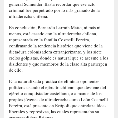
general Schneider. Basta recordar que ese acto
G
criminal fue perpetrado por lo más granado de la
e
ultraderecha chilena.
o
r
En conclusión, Bernardo Larraín Matte, ni más ni
g
menos, está casado con la ultraderecha chilena,
G
representada en la familia Cosmelli Pereira,
a
d
confirmando la tendencia histórica que viene de la
a
dictadura colonizadora extranjerizante, y los siete
m
ciclos golpistas, donde es natural que se asesine a los
e
disidentes y que miembros de la clase alta participen
r
de ello.
»
:
Esta naturalizada práctica de eliminar oponentes
E
políticos usando el ejército chileno, que deviene del
s
ejército conquistador castellano, o a manos de los
e
propios jóvenes de ultraderecha como León Cosmelli
e
Pereira, está presente en Evópoli que entrelaza ideas
n
liberales y represivas, las cuales representaba su
c
exprecandidato Briones.