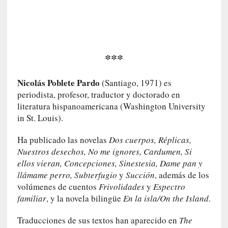
G
e
o
r
g
***
G
a
Nicolás Poblete Pardo
(Santiago, 1971) es
d
periodista, profesor, traductor y doctorado en
a
literatura hispanoamericana (Washington University
m
in St. Louis).
e
r
Ha publicado las novelas
Dos cuerpos, Réplicas,
»
Nuestros desechos, No me ignores, Cardumen, Si
:
ellos vieran, Concepciones, Sinestesia, Dame pan y
E
llámame perro, Subterfugio
y
Succión
, además de los
s
e
volúmenes de cuentos
Frivolidades
y
Espectro
e
familiar
, y la novela bilingüe
En la isla/On the Island
.
n
c
Traducciones de sus textos han aparecido en
The