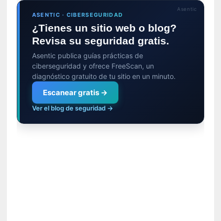
y
Asentic
d
ASENTIC · CIBERSEGURIDAD
e
¿Tienes un sitio web o blog?
s
Revisa su seguridad gratis.
e
n
Asentic publica guías prácticas de
c
ciberseguridad y ofrece FreeScan, un
a
diagnóstico gratuito de tu sitio en un minuto.
n
Escanear gratis →
t
Ver el blog de seguridad →
a
d
o
[
C
r
ó
n
i
c