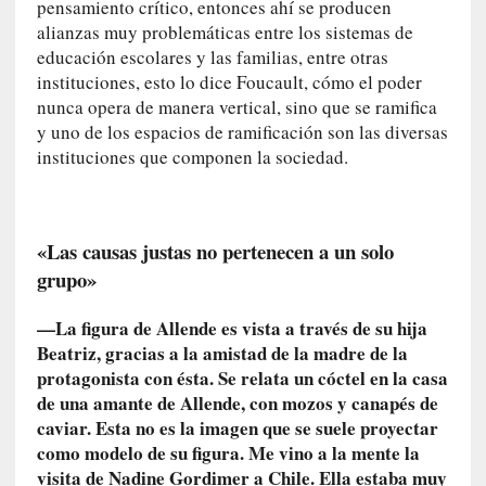
pensamiento crítico, entonces ahí se producen
n
alianzas muy problemáticas entre los sistemas de
t
educación escolares y las familias, entre otras
r
instituciones, esto lo dice Foucault, cómo el poder
e
nunca opera de manera vertical, sino que se ramifica
v
y uno de los espacios de ramificación son las diversas
i
instituciones que componen la sociedad.
s
t
a
]
«Las causas justas no pertenecen a un solo
A
grupo»
l
f
—La figura de Allende es vista a través de su hija
o
Beatriz, gracias a la amistad de la madre de la
n
protagonista con ésta. Se relata un cóctel en la casa
s
de una amante de Allende, con mozos y canapés de
o
M
caviar. Esta no es la imagen que se suele proyectar
a
como modelo de su figura. Me vino a la mente la
t
visita de Nadine Gordimer a Chile. Ella estaba muy