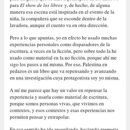
m
para
El show de los libros
y, de hecho, de alguna
a
manera esa escena está inspirada en el evento de la
n
niña, la compañera que se esconde dentro de la
u
lavadora, aunque el cuento va en otra dirección.
a
l
Pero a lo que apuntas, yo en efecto he usado muchas
e
experiencias personales como disparadores de la
s
escritura, a veces en la ficción, pero sobre todo la he
»
usado como material en la no ficción, porque ahí me
sigo los pasos a mí misma. Por eso, Palestina en
[
pedazos es un libro que va repensando y avanzando
E
en una investigación cuya protagonista soy yo misma.
n
s
A mí me parece que hay un valor en repensar la
a
experiencia y usarla como material de escritura,
y
porque somos personas vivas, que vivimos en
o
contextos, y esos contextos y esas experiencias nos
]
permiten pensar y extrapolar.
«
E
En ese sentido he ido recordando, haciendo memoria