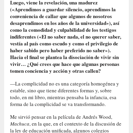
a
Luego, viene la revelación, una madurez
s
(«Aprendimos a guardar silencio, aprendimos la
conveniencia de callar que algunos de nosotros
[
desaprendimos en los años de la universidad»), así
C
como la comodidad y culpabilidad de los testigos
o
indiferentes («El no saber nada, el no querer saber,
n
vestía al país como escudo y como el privilegio de
c
haber sabido pero haber preferido no saber»).
i
Hacia el final se plantea la disociación de vivir sin
e
vivir… ¿Qué crees que hace que algunas personas
r
tomen conciencia y acción y otras callen?
t
o
—La complicidad no es una categoría homogénea y
]
estable, sino que tiene diferentes formas y, sobre
E
todo, en mi libro, mientras pensaba la infancia, esa
l
forma de la complicidad se va transformando.
m
a
Me sirvió pensar en la película de Andrés Wood,
e
Machuca
, en la que, en el contexto de la discusión de
s
la ley de educación unificada, algunos colegios
t