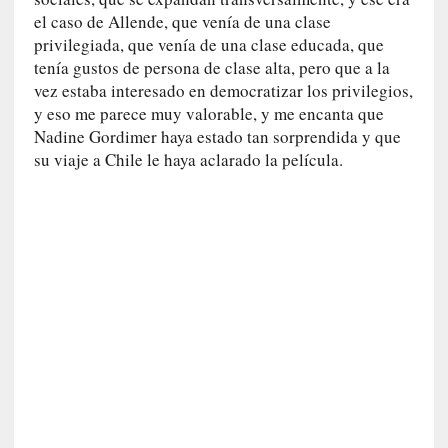
d
el caso de Allende, que venía de una clase
a
privilegiada, que venía de una clase educada, que
m
tenía gustos de persona de clase alta, pero que a la
á
vez estaba interesado en democratizar los privilegios,
s
n
y eso me parece muy valorable, y me encanta que
e
Nadine Gordimer haya estado tan sorprendida y que
c
su viaje a Chile le haya aclarado la película.
e
s
a
r
i
o
q
u
e
e
m
a
n