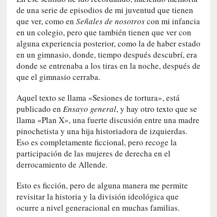
n
de una serie de episodios de mi juventud que tienen
c
que ver, como en
Señales de nosotros
con mi infancia
o
n
en un colegio, pero que también tienen que ver con
v
alguna experiencia posterior, como la de haber estado
e
en un gimnasio, donde, tiempo después descubrí, era
r
donde se entrenaba a los tiras en la noche, después de
s
que el gimnasio cerraba.
a
c
Aquel texto se llama «Sesiones de tortura», está
i
publicado en
Ensayo general
, y hay otro texto que se
ó
llama «Plan X», una fuerte discusión entre una madre
n
pinochetista y una hija historiadora de izquierdas.
c
Eso es completamente ficcional, pero recoge la
o
participación de las mujeres de derecha en el
n
derrocamiento de Allende.
H
a
Esto es ficción, pero de alguna manera me permite
n
revisitar la historia y la división ideológica que
s
ocurre a nivel generacional en muchas familias.
-