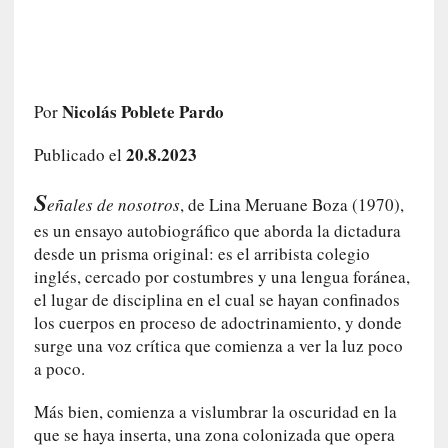
i
r
t
u
d
Nicolás Poblete Pardo
Por
e
s
20.8.2023
Publicado el
y
d
S
eñales de nosotros
, de Lina Meruane Boza (1970),
e
es un ensayo autobiográfico que aborda la dictadura
f
desde un prisma original: es el arribista colegio
e
inglés, cercado por costumbres y una lengua foránea,
c
el lugar de disciplina en el cual se hayan confinados
t
los cuerpos en proceso de adoctrinamiento, y donde
o
s
surge una voz crítica que comienza a ver la luz poco
d
a poco.
e
l
Más bien, comienza a vislumbrar la oscuridad en la
a
que se haya inserta, una zona colonizada que opera