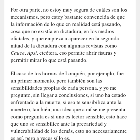
i
c
Por otra parte, no estoy muy segura de cuáles son los
a
mecanismos, pero estoy bastante convencida de que
N
la información de lo que en realidad está pasando,
a
cosa que no existía en dictadura, en los medios
c
oficiales, y que empieza a aparecer en la segunda
i
mitad de la dictadura con algunas revistas como
o
Cauce
,
Apsi
, etcétera, eso permite abrir fisuras y
n
permitir mirar lo que está pasando.
a
l
El caso de los hornos de Lonquén, por ejemplo, fue
un primer momento, pero también son las
[
sensibilidades propias de cada persona, y yo me
E
pregunto, sin llegar a conclusiones, si uno ha estado
n
enfrentado a la muerte, si eso te sensibiliza ante la
s
muerte o, también, una idea que a mí se me presenta
a
como pregunta es si uno es lector sensible, esto hace
y
que uno se sensibilice ante la precariedad y
o
]
vulnerabilidad de los demás, esto no necesariamente
«
es así, pero a veces sí lo es.