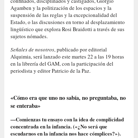
confinados, disciplinados y castigados, Giorgio
y
Agamben y la politización de los espacios y la
:
suspensión de las reglas y la excepcionalidad del
L
Estado, o las discusiones en torno al desplazamiento
a
lingüístico que explora Rosi Braidotti a través de sus
s
sujetos nómades.
m
e
Señales de nosotros
, publicado por editorial
m
Alquimia, será lanzado este martes 22 a las 19 horas
o
en la librería del GAM, con la participación del
r
periodista y editor Patricio de la Paz.
i
a
s
n
«Cómo era que uno no sabía, no preguntaba, no
o
se enteraba»
v
e
l
—Comienzas tu ensayo con la idea de complicidad
a
concentrada en la infancia. («¿No será que
d
escudarnos en la infancia nos hace cómplices?»).