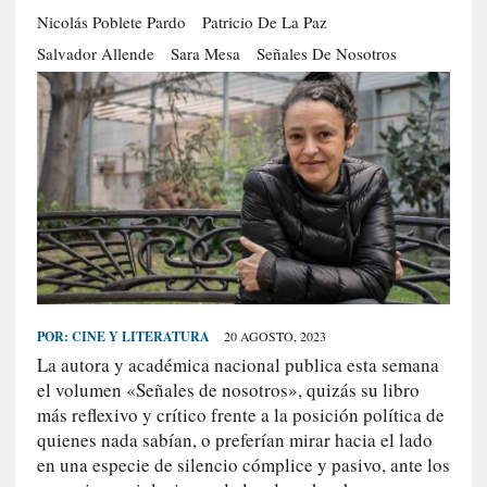
Nicolás Poblete Pardo
Patricio De La Paz
S
R
Salvador Allende
Sara Mesa
Señales De Nosotros
E
C
I
E
N
T
E
S
POR:
CINE Y LITERATURA
20 AGOSTO, 2023
[
La autora y académica nacional publica esta semana
C
el volumen «Señales de nosotros», quizás su libro
r
más reflexivo y crítico frente a la posición política de
í
quienes nada sabían, o preferían mirar hacia el lado
t
i
en una especie de silencio cómplice y pasivo, ante los