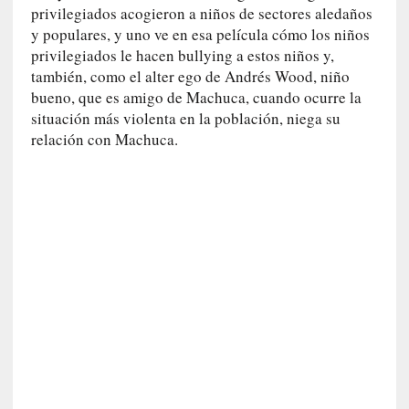
privilegiados acogieron a niños de sectores aledaños
r
y populares, y uno ve en esa película cómo los niños
o
privilegiados le hacen bullying a estos niños y,
P
a
también, como el alter ego de Andrés Wood, niño
s
bueno, que es amigo de Machuca, cuando ocurre la
c
situación más violenta en la población, niega su
a
relación con Machuca.
l
G
a
l
l
o
i
s
d
e
b
u
t