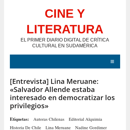
Saltar
CINE Y
al
contenido
LITERATURA
EL PRIMER DIARIO DIGITAL DE CRÍTICA
CULTURAL EN SUDAMÉRICA
MENÚ
[Entrevista] Lina Meruane:
E
«Salvador Allende estaba
N
interesado en democratizar los
T
privilegios»
R
A
Etiquetas:
Autoras Chilenas
Editorial Alquimia
D
Historia De Chile
Lina Meruane
Nadine Gordimer
A