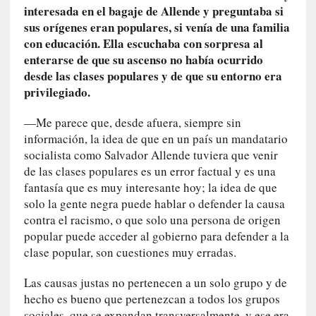
u
interesada en el bagaje de Allende y preguntaba si
s
sus orígenes eran populares, si venía de una familia
S
con educación. Ella escuchaba con sorpresa al
a
enterarse de que su ascenso no había ocurrido
n
desde las clases populares y de que su entorno era
t
privilegiado.
a
C
—Me parece que, desde afuera, siempre sin
r
información, la idea de que en un país un mandatario
u
socialista como Salvador Allende tuviera que venir
z
de las clases populares es un error factual y es una
:
fantasía que es muy interesante hoy; la idea de que
«
solo la gente negra puede hablar o defender la causa
N
contra el racismo, o que solo una persona de origen
o
popular puede acceder al gobierno para defender a la
h
clase popular, son cuestiones muy erradas.
a
y
Las causas justas no pertenecen a un solo grupo y de
n
hecho es bueno que pertenezcan a todos los grupos
a
sociales, que se expandan transversalmente, y ese era