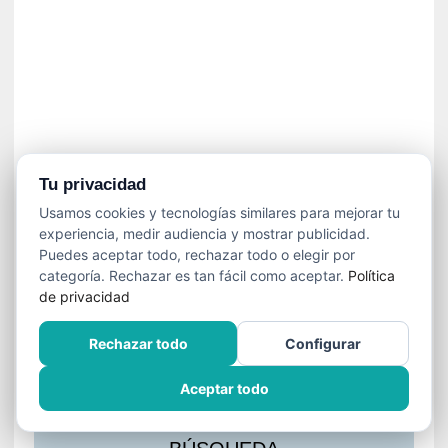
s
l
a
c
i
ó
n
a
u
Tu privacidad
d
Usamos cookies y tecnologías similares para mejorar tu
i
experiencia, medir audiencia y mostrar publicidad.
o
Puedes aceptar todo, rechazar todo o elegir por
v
categoría. Rechazar es tan fácil como aceptar.
Política
i
de privacidad
s
u
Rechazar todo
Configurar
a
l
Aceptar todo