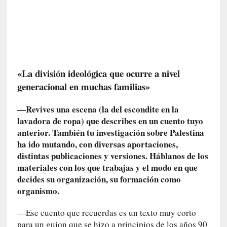
c
i
p
a
r
a
«La división ideológica que ocurre a nivel
l
generacional en muchas familias»
l
e
—Revives una escena (la del escondite en la
n
g
lavadora de ropa) que describes en un cuento tuyo
u
anterior. También tu investigación sobre Palestina
a
ha ido mutando, con diversas aportaciones,
j
distintas publicaciones y versiones. Háblanos de los
e
materiales con los que trabajas y el modo en que
d
decides su organización, su formación como
e
organismo.
s
u
—Ese cuento que recuerdas es un texto muy corto
s
para un guion que se hizo a principios de los años 90