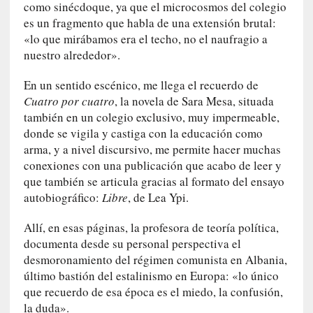
n
como sinécdoque, ya que el microcosmos del colegio
a
es un fragmento que habla de una extensión brutal:
t
«lo que mirábamos era el techo, no el naufragio a
u
nuestro alrededor».
r
a
En un sentido escénico, me llega el recuerdo de
l
Cuatro por cuatro
, la novela de Sara Mesa, situada
e
también en un colegio exclusivo, muy impermeable,
z
donde se vigila y castiga con la educación como
a
arma, y a nivel discursivo, me permite hacer muchas
h
conexiones con una publicación que acabo de leer y
u
que también se articula gracias al formato del ensayo
m
autobiográfico:
Libre
, de Lea Ypi.
a
n
Allí, en esas páginas, la profesora de teoría política,
a
documenta desde su personal perspectiva el
desmoronamiento del régimen comunista en Albania,
[
último bastión del estalinismo en Europa: «lo único
C
que recuerdo de esa época es el miedo, la confusión,
r
la duda».
ó