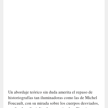
n
i
c
a
]
P
a
l
a
b
r
a
s
d
e
V
a
Un abordaje teórico sin duda amerita el repaso de
l
historiografías tan iluminadoras como las de Michel
é
Foucault, con su mirada sobre los cuerpos desviados,
r