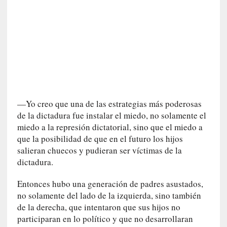
l
i
d
a
d
d
e
l
a
v
—Yo creo que una de las estrategias más poderosas
i
de la dictadura fue instalar el miedo, no solamente el
o
miedo a la represión dictatorial, sino que el miedo a
l
que la posibilidad de que en el futuro los hijos
e
salieran chuecos y pudieran ser víctimas de la
n
dictadura.
c
i
Entonces hubo una generación de padres asustados,
a
no solamente del lado de la izquierda, sino también
de la derecha, que intentaron que sus hijos no
[
participaran en lo político y que no desarrollaran
E