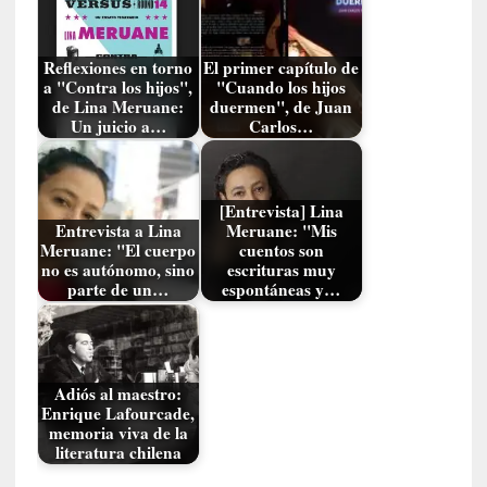
a
d
e
Reflexiones en torno
El primer capítulo de
V
a "Contra los hijos",
"Cuando los hijos
a
de Lina Meruane:
duermen", de Juan
Un juicio a…
Carlos…
l
p
a
r
[Entrevista] Lina
a
Entrevista a Lina
Meruane: "Mis
í
Meruane: "El cuerpo
cuentos son
no es autónomo, sino
escrituras muy
s
parte de un…
espontáneas y…
o
[
C
r
Adiós al maestro:
Enrique Lafourcade,
í
memoria viva de la
t
literatura chilena
i
c