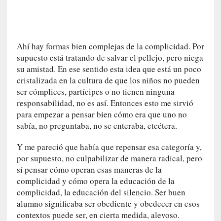
a
c
o
n
Ahí hay formas bien complejas de la complicidad. Por
l
supuesto está tratando de salvar el pellejo, pero niega
a
su amistad. En ese sentido esta idea que está un poco
O
cristalizada en la cultura de que los niños no pueden
r
q
ser cómplices, partícipes o no tienen ninguna
u
responsabilidad, no es así. Entonces esto me sirvió
e
para empezar a pensar bien cómo era que uno no
s
sabía, no preguntaba, no se enteraba, etcétera.
t
a
Y me pareció que había que repensar esa categoría y,
S
por supuesto, no culpabilizar de manera radical, pero
i
sí pensar cómo operan esas maneras de la
n
complicidad y cómo opera la educación de la
f
complicidad, la educación del silencio. Ser buen
ó
alumno significaba ser obediente y obedecer en esos
n
contextos puede ser, en cierta medida, alevoso.