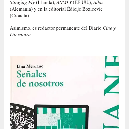
o
Stinging Fly
(Irlanda),
ANMLY
(EE.UU.),
Alba
n
(Alemania) y en la editorial Édicije Bozicevic
t
(Croacia).
r
a
Asimismo, es redactor permanente del Diario
Cine y
r
Literatura.
s
e
a
s
í
m
i
s
m
o
[
C
r
í