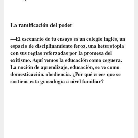
E
l
e
La ramificación del poder
x
t
r
—El escenario de tu ensayo es un colegio inglés, un
a
espacio de disciplinamiento feroz, una heterotopia
n
con sus reglas reforzadas por la promesa del
j
exitismo. Aquí vemos la educación como ceguera.
e
La noción de aprendizaje, educación, se ve como
r
domesticación, obediencia. ¿Por qué crees que se
o
sostiene esta genealogía a nivel familiar?
»
:
L
a
b
a
n
a