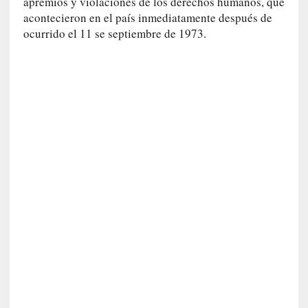
c
apremios y violaciones de los derechos humanos, que
a
acontecieron en el país inmediatamente después de
]
ocurrido el 11 se septiembre de 1973.
«
L
o
p
r
o
h
i
b
i
d
o
»
:
L
a
s
v