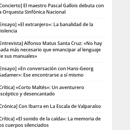
Concierto] El maestro Pascal Gallois debuta con
la Orquesta Sinfónica Nacional
Ensayo] «El extranjero»: La banalidad de la
iolencia
[Entrevista] Alfonso Matus Santa Cruz: «No hay
nada más necesario que emancipar al lenguaje
de sus manuales»
[Ensayo] «En conversación con Hans-Georg
Gadamer»: Ese encontrarse a sí mismo
Crítica] «Corto Maltés»: Un aventurero
escéptico y desencantado
Crónica] Con Ibarra en La Escala de Valparaíso
Crítica] «El sonido de la caída»: La memoria de
os cuerpos silenciados