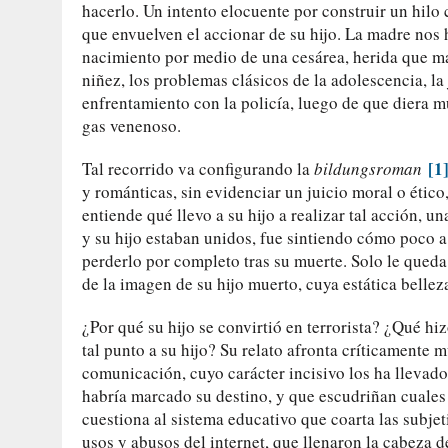
hacerlo. Un intento elocuente por construir un hilo
que envuelven el accionar de su hijo. La madre nos h
nacimiento por medio de una cesárea, herida que ma
niñez, los problemas clásicos de la adolescencia, la
enfrentamiento con la policía, luego de que diera 
gas venenoso.
[1
Tal recorrido va configurando la
bildungsroman
y románticas, sin evidenciar un juicio moral o étic
entiende qué llevo a su hijo a realizar tal acción, 
y su hijo estaban unidos, fue sintiendo cómo poco a 
perderlo por completo tras su muerte. Solo le queda
de la imagen de su hijo muerto, cuya estática bellez
¿Por qué su hijo se convirtió en terrorista? ¿Qué hi
tal punto a su hijo? Su relato afronta críticamente 
comunicación, cuyo carácter incisivo los ha llevado 
habría marcado su destino, y que escudriñan cuales 
cuestiona al sistema educativo que coarta las subje
usos y abusos del internet, que llenaron la cabeza d