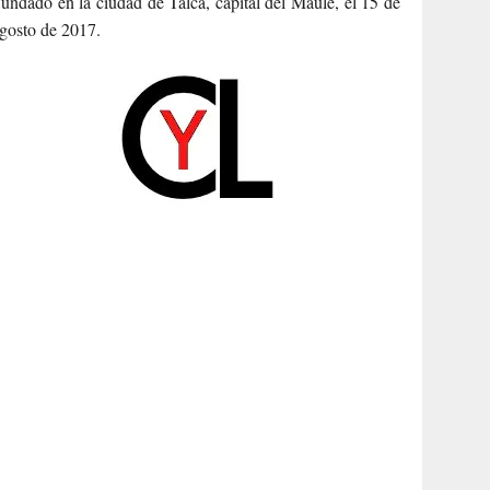
undado en la ciudad de Talca, capital del Maule, el 15 de
gosto de 2017.