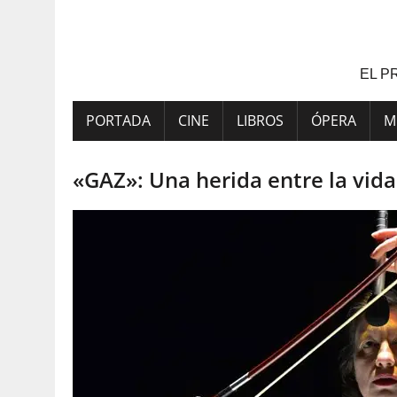
Saltar
al
contenido
EL P
PORTADA
CINE
LIBROS
ÓPERA
M
«GAZ»: Una herida entre la vida