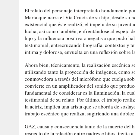
El relato del personaje interpretado hondamente por
María que narra el Vía Crucis de su hijo, desde su 
existencial que éste realizó, el ímpetu de su juvent
lucha; así como también, enfrentándose al espejo de
hijo y la influencia positiva o negativa que pudo ha
testimonial, entrecruzando biografía, contextos y te
íntima y dolorosa, envuelta en una reflexión sobre 
Ahora bien, técnicamente, la realización escénica s
utilizando tanto la proyección de imágenes, como s
conmovedora a través del micrófono que cuelga sob
convierte en un amplificador del sonido que produce 
fundamental de considerar es la iluminación, la cual
testimonial de su relato. Por último, el trabajo real
la actriz, implica una arista que se aborda de soslay
trabajo escénico que realiza, sugiriendo una doblez 
GAZ, causa y consecuencia tanto de la muerte del hi
respecto de la relación entre padres e hijos, invita