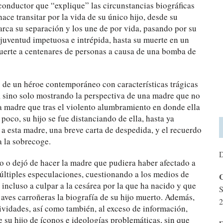
 conductor que “explique” las circunstancias biográficas
ace transitar por la vida de su único hijo, desde su
rca su separación y los une de por vida, pasando por su
 juventud impetuosa e intrépida, hasta su muerte en un
muerte a centenares de personas a causa de una bomba de
]
de un héroe contemporáneo con características trágicas
o, sino solo mostrando la perspectiva de una madre que no
una madre que tras el violento alumbramiento en donde ella
poco, su hijo se fue distanciando de ella, hasta ya
 a esta madre, una breve carta de despedida, y el recuerdo
a la sobrecoge.
D
zo o dejó de hacer la madre que pudiera haber afectado a
múltiples especulaciones, cuestionando a los medios de
C
incluso a culpar a la cesárea por la que ha nacido y que
S
aves carroñeras la biografía de su hijo muerto. Además,
2
tividades, así como también, al exceso de información,
e su hijo de íconos e ideologías problemáticas, sin que