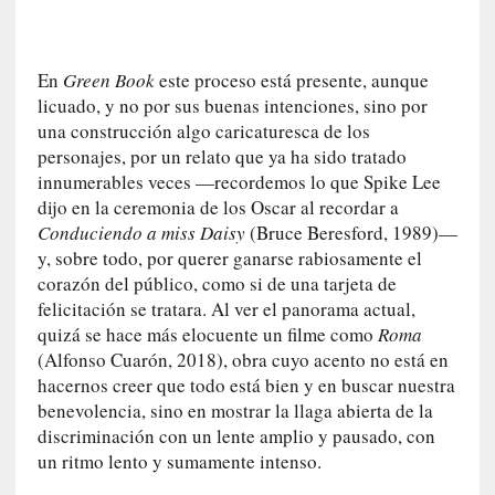
a
s
[
En
Green Book
este proceso está presente, aunque
C
licuado, y no por sus buenas intenciones, sino por
o
una construcción algo caricaturesca de los
n
personajes, por un relato que ya ha sido tratado
c
innumerables veces —recordemos lo que Spike Lee
i
dijo en la ceremonia de los Oscar al recordar a
e
Conduciendo a miss Daisy
(Bruce Beresford, 1989)—
r
y, sobre todo, por querer ganarse rabiosamente el
t
corazón del público, como si de una tarjeta de
o
felicitación se tratara. Al ver el panorama actual,
]
quizá se hace más elocuente un filme como
Roma
E
(Alfonso Cuarón, 2018), obra cuyo acento no está en
l
hacernos creer que todo está bien y en buscar nuestra
m
benevolencia, sino en mostrar la llaga abierta de la
a
discriminación con un lente amplio y pausado, con
e
un ritmo lento y sumamente intenso.
s
t