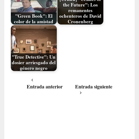
n
the Future": Los
c
remanentes
o
"Green Book": El
ochenteros de David
n
color de la amistad
Cronenberg
v
e
r
s
a
"True Detective": Un
c
dosier arriesgado del
género negro
i
ó
n
Entrada anterior
Entrada siguiente
c
o
n
H
a
n
s
-