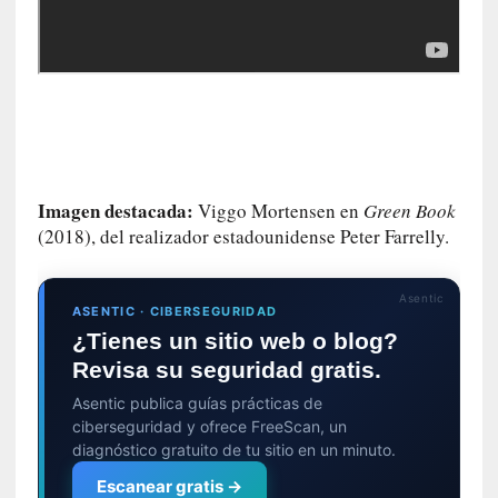
d
a
m
á
s
n
e
c
e
Imagen destacada:
Viggo Mortensen en
Green Book
s
(2018), del realizador estadounidense Peter Farrelly.
a
r
i
Asentic
ASENTIC · CIBERSEGURIDAD
o
¿Tienes un sitio web o blog?
q
Revisa su seguridad gratis.
u
e
Asentic publica guías prácticas de
e
ciberseguridad y ofrece FreeScan, un
m
diagnóstico gratuito de tu sitio en un minuto.
a
Escanear gratis →
n