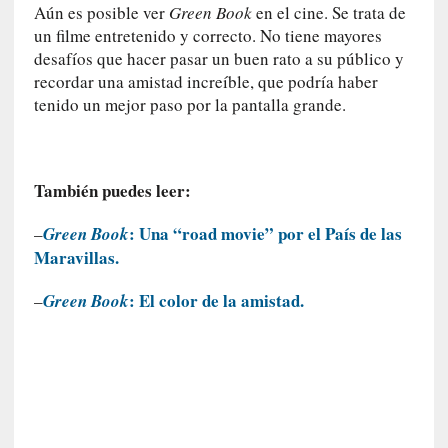
Aún es posible ver
Green Book
en el cine. Se trata de
r
un filme entretenido y correcto. No tiene mayores
o
desafíos que hacer pasar un buen rato a su público y
P
recordar una amistad increíble, que podría haber
a
tenido un mejor paso por la pantalla grande.
s
c
a
l
También puedes leer:
G
a
: Una “road movie” por el País de las
–
Green Book
l
Maravillas.
l
o
: El color de la amistad.
–
Green Book
i
s
d
e
b
u
t