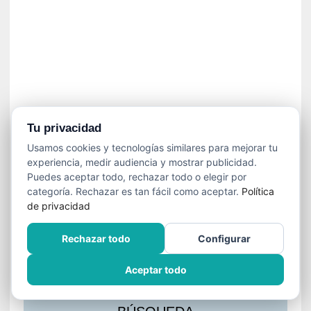
s
l
a
c
i
ó
n
a
u
Tu privacidad
d
Usamos cookies y tecnologías similares para mejorar tu
i
experiencia, medir audiencia y mostrar publicidad.
o
Puedes aceptar todo, rechazar todo o elegir por
v
categoría. Rechazar es tan fácil como aceptar.
Política
i
de privacidad
s
u
Rechazar todo
Configurar
a
l
Aceptar todo