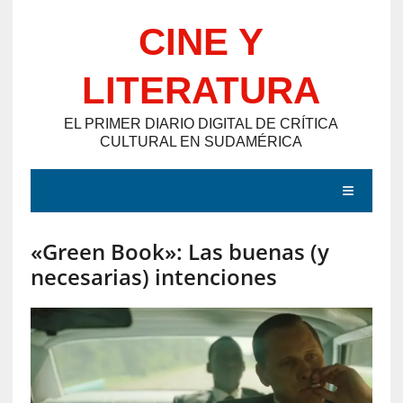
Saltar
CINE Y
al
contenido
LITERATURA
EL PRIMER DIARIO DIGITAL DE CRÍTICA
CULTURAL EN SUDAMÉRICA
MENÚ
«Green Book»: Las buenas (y
E
necesarias) intenciones
N
T
R
A
D
A