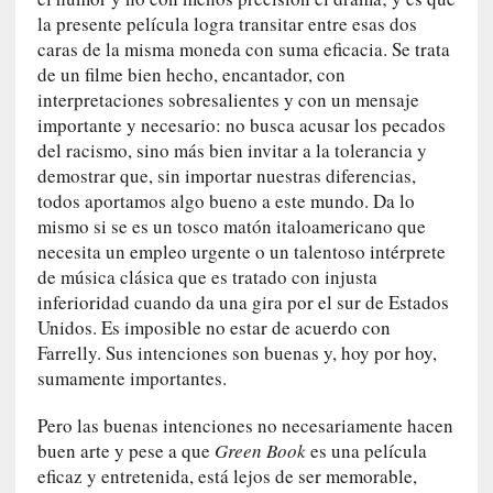
n
la presente película logra transitar entre esas dos
a
caras de la misma moneda con suma eficacia. Se trata
t
de un filme bien hecho, encantador, con
u
interpretaciones sobresalientes y con un mensaje
r
importante y necesario: no busca acusar los pecados
a
del racismo, sino más bien invitar a la tolerancia y
l
demostrar que, sin importar nuestras diferencias,
e
todos aportamos algo bueno a este mundo. Da lo
z
a
mismo si se es un tosco matón italoamericano que
h
necesita un empleo urgente o un talentoso intérprete
u
de música clásica que es tratado con injusta
m
inferioridad cuando da una gira por el sur de Estados
a
Unidos. Es imposible no estar de acuerdo con
n
Farrelly. Sus intenciones son buenas y, hoy por hoy,
a
sumamente importantes.
[
Pero las buenas intenciones no necesariamente hacen
C
buen arte y pese a que
Green Book
es una película
r
eficaz y entretenida, está lejos de ser memorable,
ó