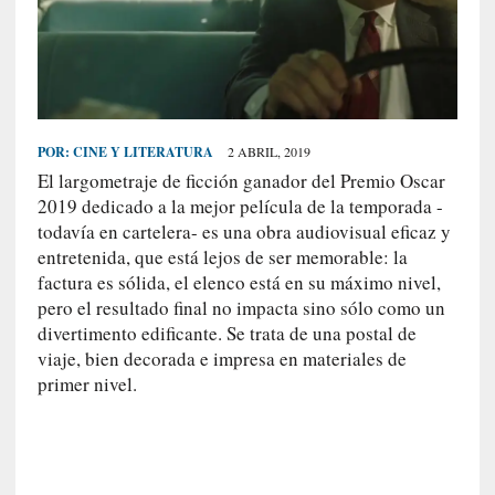
S
R
E
C
I
POR:
CINE Y LITERATURA
2 ABRIL, 2019
E
El largometraje de ficción ganador del Premio Oscar
N
2019 dedicado a la mejor película de la temporada -
T
todavía en cartelera- es una obra audiovisual eficaz y
E
entretenida, que está lejos de ser memorable: la
S
factura es sólida, el elenco está en su máximo nivel,
pero el resultado final no impacta sino sólo como un
divertimento edificante. Se trata de una postal de
[
viaje, bien decorada e impresa en materiales de
C
primer nivel.
r
í
t
i