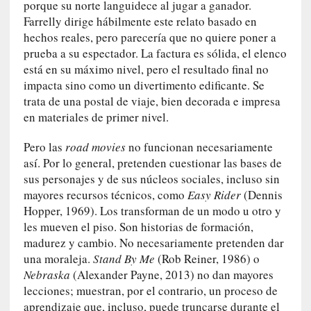
porque su norte languidece al jugar a ganador.
n
Farrelly dirige hábilmente este relato basado en
i
hechos reales, pero parecería que no quiere poner a
c
prueba a su espectador. La factura es sólida, el elenco
a
está en su máximo nivel, pero el resultado final no
]
impacta sino como un divertimento edificante. Se
P
trata de una postal de viaje, bien decorada e impresa
a
en materiales de primer nivel.
l
a
Pero las
road movies
no funcionan necesariamente
b
así. Por lo general, pretenden cuestionar las bases de
r
sus personajes y de sus núcleos sociales, incluso sin
a
mayores recursos técnicos, como
Easy Rider
(Dennis
s
Hopper, 1969). Los transforman de un modo u otro y
d
les mueven el piso. Son historias de formación,
e
madurez y cambio. No necesariamente pretenden dar
V
a
una moraleja.
Stand By Me
(Rob Reiner, 1986) o
l
Nebraska
(Alexander Payne, 2013) no dan mayores
é
lecciones; muestran, por el contrario, un proceso de
r
aprendizaje que, incluso, puede truncarse durante el