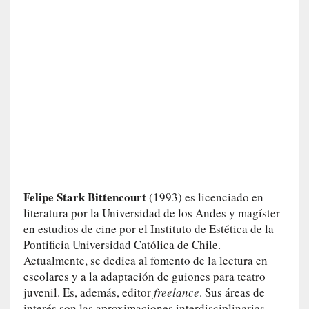
a
c
o
n
l
a
O
r
q
u
e
s
t
Felipe Stark Bittencourt
(1993) es licenciado en
a
literatura por la Universidad de los Andes y magíster
S
en estudios de cine por el Instituto de Estética de la
i
Pontificia Universidad Católica de Chile.
n
Actualmente, se dedica al fomento de la lectura en
f
escolares y a la adaptación de guiones para teatro
ó
juvenil. Es, además, editor
freelance
. Sus áreas de
n
interés son las aproximaciones interdisciplinarias