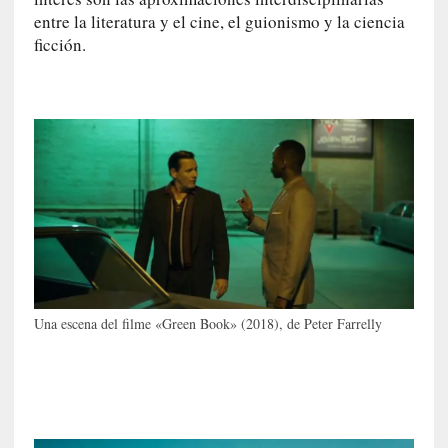
i
entre la literatura y el cine, el guionismo y la ciencia
c
ficción.
a
N
a
c
i
o
n
a
l
[
E
n
Una escena del filme «Green Book» (2018), de Peter Farrelly
s
a
y
o
]
«