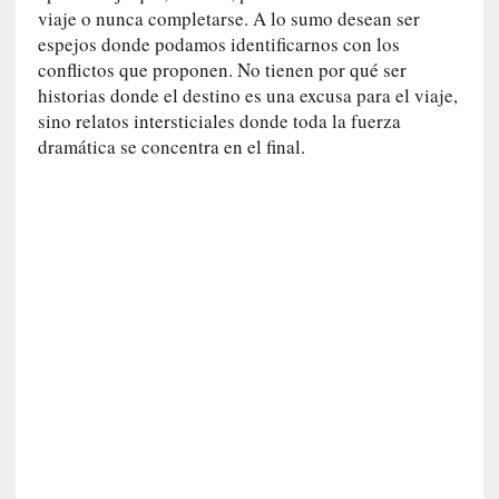
y
viaje o nunca completarse. A lo sumo desean ser
:
espejos donde podamos identificarnos con los
L
conflictos que proponen. No tienen por qué ser
a
historias donde el destino es una excusa para el viaje,
s
sino relatos intersticiales donde toda la fuerza
m
dramática se concentra en el final.
e
m
o
r
i
a
s
n
o
v
e
l
a
d