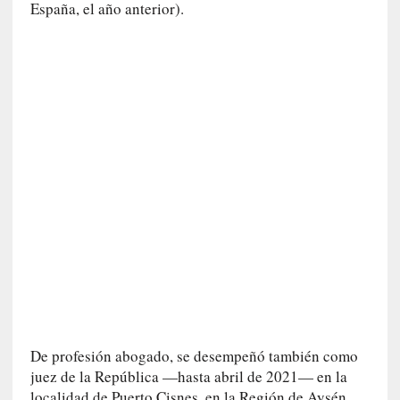
España, el año anterior).
s
[
C
o
n
c
i
e
r
t
o
]
E
l
m
a
e
De profesión abogado, se desempeñó también como
s
juez de la República —hasta abril de 2021— en la
t
localidad de Puerto Cisnes, en la Región de Aysén.