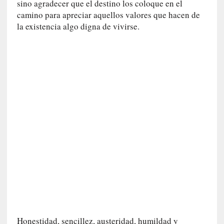
sino agradecer que el destino los coloque en el
a
camino para apreciar aquellos valores que hacen de
t
la existencia algo digna de vivirse.
u
r
a
l
e
z
a
h
u
m
a
n
a
[
C
r
ó
Honestidad, sencillez, austeridad, humildad y