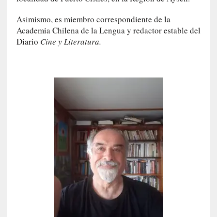
r
o
Asimismo, es miembro correspondiente de la
P
Academia Chilena de la Lengua y redactor estable del
a
Diario
Cine y Literatura.
s
c
a
l
G
a
l
l
o
i
s
d
e
b
u
t
a