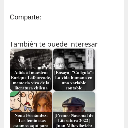
E
l
e
Comparte:
x
t
r
a
También te puede interesar
n
j
e
r
o
Adiós al maestro:
[Ensayo] "Calígula":
»
Enrique Lafourcade,
La vida humana en
:
memoria viva de la
una variable
literatura chilena
contable
L
a
b
a
n
Nona Fernández:
[Premio Nacional de
a
"Las feministas
Literatura 2022]
estamos aquí para
Juan Mihovilovich:
l