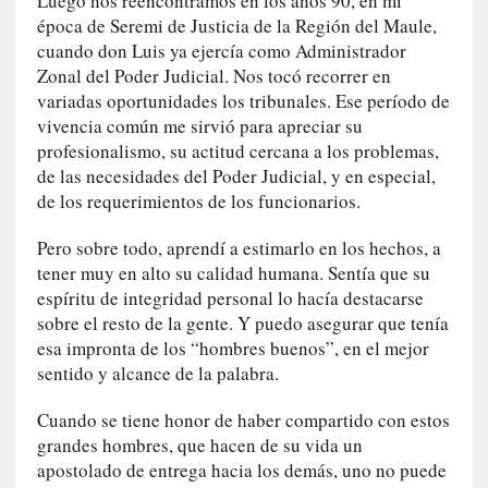
Luego nos reencontramos en los años 90, en mi
i
época de Seremi de Justicia de la Región del Maule,
r
cuando don Luis ya ejercía como Administrador
t
Zonal del Poder Judicial. Nos tocó recorrer en
u
variadas oportunidades los tribunales. Ese período de
d
e
vivencia común me sirvió para apreciar su
s
profesionalismo, su actitud cercana a los problemas,
y
de las necesidades del Poder Judicial, y en especial,
d
de los requerimientos de los funcionarios.
e
f
Pero sobre todo, aprendí a estimarlo en los hechos, a
e
tener muy en alto su calidad humana. Sentía que su
c
espíritu de integridad personal lo hacía destacarse
t
sobre el resto de la gente. Y puedo asegurar que tenía
o
esa impronta de los “hombres buenos”, en el mejor
s
sentido y alcance de la palabra.
d
e
Cuando se tiene honor de haber compartido con estos
l
grandes hombres, que hacen de su vida un
a
apostolado de entrega hacia los demás, uno no puede
n