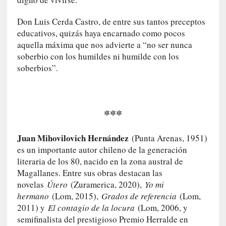
y
:
Don Luis Cerda Castro, de entre sus tantos preceptos
L
educativos, quizás haya encarnado como pocos
a
aquella máxima que nos advierte a “no ser nunca
s
soberbio con los humildes ni humilde con los
m
e
soberbios”.
m
o
r
***
i
a
s
Juan Mihovilovich Hernández
(Punta Arenas, 1951)
n
es un importante autor chileno de la generación
o
literaria de los 80, nacido en la zona austral de
v
Magallanes. Entre sus obras destacan las
e
novelas
Útero
(Zuramerica, 2020),
Yo mi
l
hermano
(Lom, 2015),
Grados de referencia
(Lom,
a
2011) y
El contagio de la locura
(Lom, 2006, y
d
semifinalista del prestigioso Premio Herralde en
a