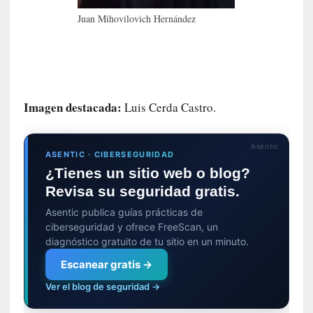
c
Juan Mihovilovich Hernández
o
n
l
a
O
Imagen destacada:
r
Luis Cerda Castro.
q
u
Asentic
e
ASENTIC · CIBERSEGURIDAD
s
¿Tienes un sitio web o blog?
t
Revisa su seguridad gratis.
a
Asentic publica guías prácticas de
S
ciberseguridad y ofrece FreeScan, un
i
diagnóstico gratuito de tu sitio en un minuto.
n
f
Escanear gratis →
ó
Ver el blog de seguridad →
n
i