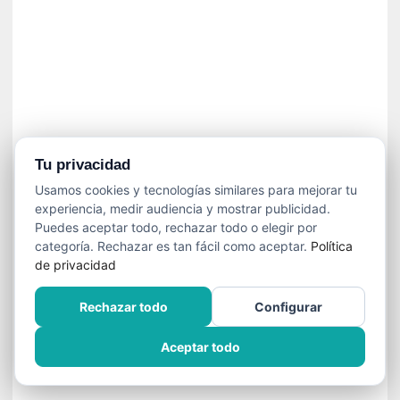
»
:
L
a
m
e
m
o
r
Tu privacidad
i
Usamos cookies y tecnologías similares para mejorar tu
a
experiencia, medir audiencia y mostrar publicidad.
d
Puedes aceptar todo, rechazar todo o elegir por
e
categoría. Rechazar es tan fácil como aceptar.
Política
l
de privacidad
o
s
Rechazar todo
Configurar
c
u
Aceptar todo
e
r
p