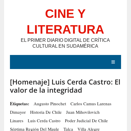
Saltar
CINE Y
al
contenido
LITERATURA
EL PRIMER DIARIO DIGITAL DE CRÍTICA
CULTURAL EN SUDAMÉRICA
MENÚ
[Homenaje] Luis Cerda Castro: El
E
valor de la integridad
N
T
Etiquetas:
Augusto Pinochet
Carlos Camus Larenas
R
Dimayor
Historia De Chile
Juan Mihovilovich
A
Linares
Luis Cerda Castro
Poder Judicial De Chile
D
Séptima Región Del Maule
Talca
Villa Alegre
A