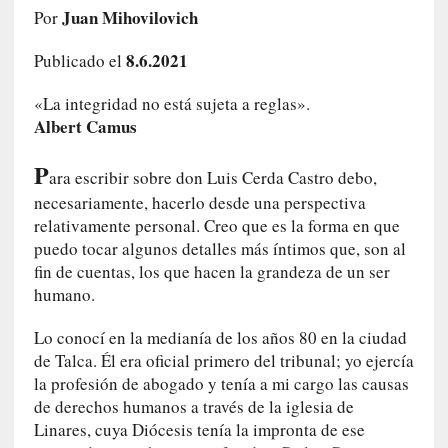
c
Juan Mihovilovich
Por
o
8.6.2021
s
Publicado el
a
«La integridad no está sujeta a reglas».
s
Albert Camus
i
n
P
v
ara escribir sobre don Luis Cerda Castro debo,
i
necesariamente, hacerlo desde una perspectiva
s
relativamente personal. Creo que es la forma en que
i
puedo tocar algunos detalles más íntimos que, son al
b
fin de cuentas, los que hacen la grandeza de un ser
l
humano.
e
s
Lo conocí en la medianía de los años 80 en la ciudad
»
de Talca. Él era oficial primero del tribunal; yo ejercía
:
la profesión de abogado y tenía a mi cargo las causas
R
de derechos humanos a través de la iglesia de
e
Linares, cuya Diócesis tenía la impronta de ese
a