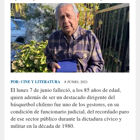
S
R
E
C
I
E
N
T
E
S
POR:
CINE Y LITERATURA
8 JUNIO, 2021
El lunes 7 de junio falleció, a los 85 años de edad,
quien además de ser un destacado dirigente del
[
básquetbol chileno fue uno de los gestores, en su
C
condición de funcionario judicial, del recordado paro
r
de ese sector público durante la dictadura cívico y
í
militar en la década de 1980.
t
i