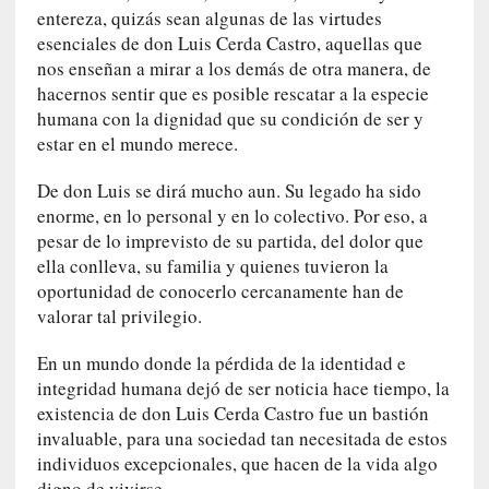
n
entereza, quizás sean algunas de las virtudes
i
esenciales de don Luis Cerda Castro, aquellas que
c
nos enseñan a mirar a los demás de otra manera, de
a
hacernos sentir que es posible rescatar a la especie
]
humana con la dignidad que su condición de ser y
P
estar en el mundo merece.
a
l
De don Luis se dirá mucho aun. Su legado ha sido
a
enorme, en lo personal y en lo colectivo. Por eso, a
b
pesar de lo imprevisto de su partida, del dolor que
r
ella conlleva, su familia y quienes tuvieron la
a
oportunidad de conocerlo cercanamente han de
s
valorar tal privilegio.
d
e
En un mundo donde la pérdida de la identidad e
V
integridad humana dejó de ser noticia hace tiempo, la
a
existencia de don Luis Cerda Castro fue un bastión
l
invaluable, para una sociedad tan necesitada de estos
é
individuos excepcionales, que hacen de la vida algo
r
digno de vivirse.