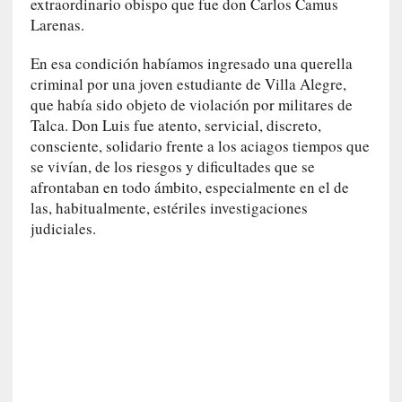
extraordinario obispo que fue don Carlos Camus
l
Larenas.
i
d
En esa condición habíamos ingresado una querella
a
criminal por una joven estudiante de Villa Alegre,
d
que había sido objeto de violación por militares de
e
Talca. Don Luis fue atento, servicial, discreto,
s
q
consciente, solidario frente a los aciagos tiempos que
u
se vivían, de los riesgos y dificultades que se
e
afrontaban en todo ámbito, especialmente en el de
l
las, habitualmente, estériles investigaciones
o
judiciales.
s
a
d
u
l
t
o
s
e