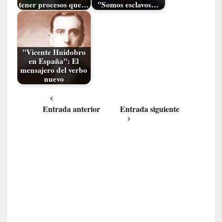
tener procesos que…
"Somos esclavos…
i
d
a
d
d
"Vicente Huidobro
en España": El
e
mensajero del verbo
l
nuevo
a
v
i
Entrada anterior
Entrada siguiente
o
l
e
n
c
i
a
[
E