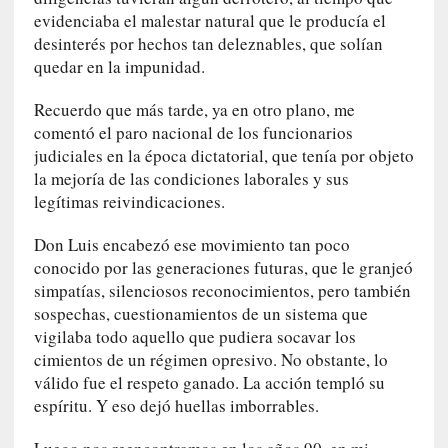
a
evidenciaba el malestar natural que le producía el
]
desinterés por hechos tan deleznables, que solían
«
quedar en la impunidad.
L
o
Recuerdo que más tarde, ya en otro plano, me
p
comentó el paro nacional de los funcionarios
r
judiciales en la época dictatorial, que tenía por objeto
o
la mejoría de las condiciones laborales y sus
h
legítimas reivindicaciones.
i
b
Don Luis encabezó ese movimiento tan poco
i
conocido por las generaciones futuras, que le granjeó
d
simpatías, silenciosos reconocimientos, pero también
o
sospechas, cuestionamientos de un sistema que
»
vigilaba todo aquello que pudiera socavar los
:
cimientos de un régimen opresivo. No obstante, lo
L
válido fue el respeto ganado. La acción templó su
a
espíritu. Y eso dejó huellas imborrables.
s
v