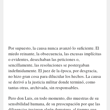
v
i
t
a
n
n
o
m
Por supuesto, la causa nunca avanzó lo suficiente. El
b
miedo reinante, la obsecuencia, las excusas implícitas
r
o evidentes, desechaban las peticiones o,
a
r
sencillamente, las resoluciones se postergaban
indefinidamente. El juez de la época, por desgracia,
[
no hizo gran cosa para dilucidar los hechos. La causa
C
se derivó a la justicia militar donde terminó, como
r
tantas otras, archivada, sin responsables.
í
t
Pero don Luis, en todo momento, dio muestras de su
i
sensibilidad humana, de su preocupación por que las
c
diligencias tuvieran algún derrotero, al tiempo que