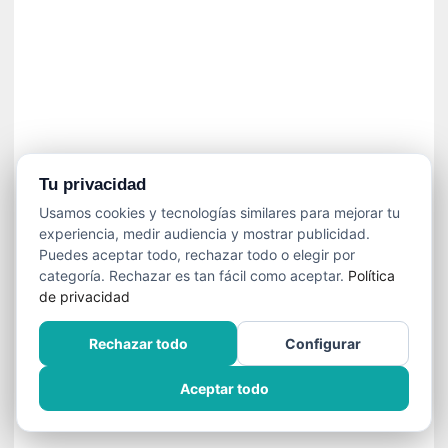
n
e
c
e
s
a
r
i
o
Tu privacidad
q
Usamos cookies y tecnologías similares para mejorar tu
u
experiencia, medir audiencia y mostrar publicidad.
e
Puedes aceptar todo, rechazar todo o elegir por
e
categoría. Rechazar es tan fácil como aceptar.
Política
m
de privacidad
a
n
Rechazar todo
Configurar
c
i
Aceptar todo
p
a
r