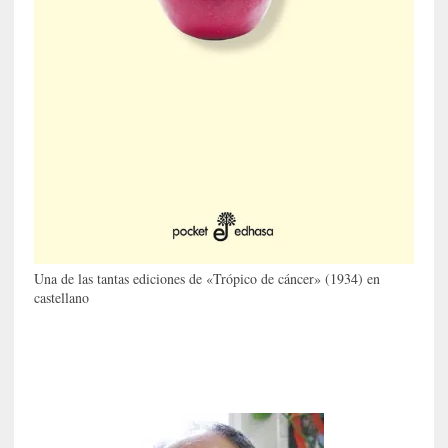
e
s
q
u
e
l
o
s
a
d
u
l
Una de las tantas ediciones de «Trópico de cáncer» (1934) en
t
castellano
o
s
e
v
i
t
a