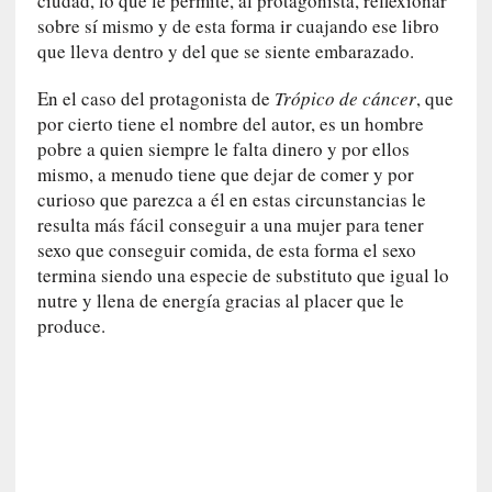
ciudad, lo que le permite, al protagonista, reflexionar
I
sobre sí mismo y de esta forma ir cuajando ese libro
m
que lleva dentro y del que se siente embarazado.
p
a
En el caso del protagonista de
Trópico de cáncer
, que
c
por cierto tiene el nombre del autor, es un hombre
t
pobre a quien siempre le falta dinero y por ellos
o
mismo, a menudo tiene que dejar de comer y por
m
curioso que parezca a él en estas circunstancias le
o
resulta más fácil conseguir a una mujer para tener
r
sexo que conseguir comida, de esta forma el sexo
t
termina siendo una especie de substituto que igual lo
a
nutre y llena de energía gracias al placer que le
l
produce.
»
:
U
n
t
r
á