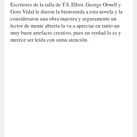
Escritores de la talla de T.S. Elliot, George Orwell y
n
Gore Vidal le dieron la bienvenida a esta novela y la
e
consideraron una obra maestra y seguramente un
r
lector de mente abierta la va a apreciar en tanto un
a
muy buen artefacto creativo, pues en verdad lo es y
c
merece ser leída con suma atención.
c
e
s
o
a
e
s
e
e
s
p
a
c
i
o