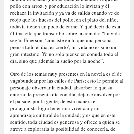
r
pollo con arroz, y por educación lo invitan y él
a
rechaza la invitación y ya va de salida cuando ve de
e
reojo que los huesos del pollo, en el plato del niño,
l
todavía tienen un poco de carne. Y qué decir de esta
f
última cita que transcribo sobre la comida: “La vida
a
según Emerson, ‘consiste en lo que una persona
n
piensa todo el día, es cierto’,
mi
vida no es sino un
t
gran intestino. Yo no solo pienso en comida todo el
a
día, sino que además la sueño por la noche”.
s
m
Otro de los temas muy presentes en la novela es el de
a
vagabundear por las calles de París; esto le permite al
»
personaje observar la ciudad, absorber lo que su
:
entorno le presenta día con día, dejarse envolver por
L
el paisaje, por la gente; de esta manera el
a
protagonista logra tener una vivencia y un
h
aprendizaje cultural de la ciudad; y es que en este
i
sentido, toda ciudad es generosa y ofrece a quien se
s
atreve a explorarla la posibilidad de conocerla, de
t