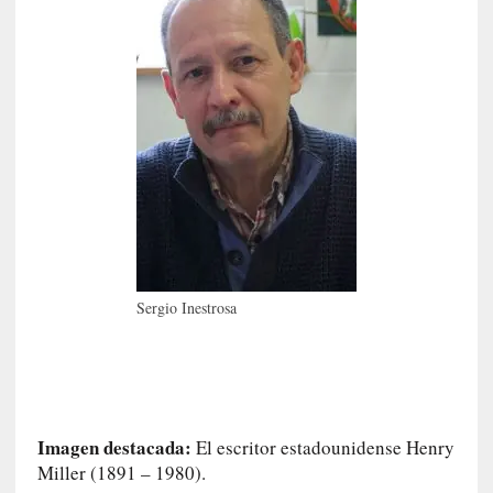
n
n
o
m
b
r
a
r
[
C
r
í
Sergio Inestrosa
t
i
c
a
]
«
Imagen destacada:
El escritor estadounidense Henry
L
Miller (1891 – 1980).