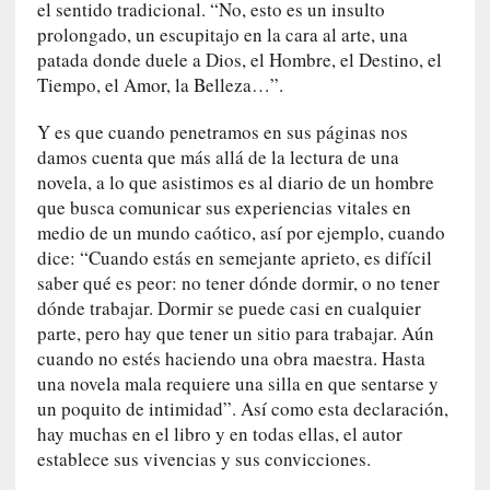
r
el sentido tradicional. “No, esto es un insulto
i
prolongado, un escupitajo en la cara al arte, una
o
patada donde duele a Dios, el Hombre, el Destino, el
s
Tiempo, el Amor, la Belleza…”.
:
«
Y es que cuando penetramos en sus páginas nos
N
damos cuenta que más allá de la lectura de una
o
novela, a lo que asistimos es al diario de un hombre
s
que busca comunicar sus experiencias vitales en
e
medio de un mundo caótico, así por ejemplo, cuando
n
dice: “Cuando estás en semejante aprieto, es difícil
c
saber qué es peor: no tener dónde dormir, o no tener
a
dónde trabajar. Dormir se puede casi en cualquier
n
parte, pero hay que tener un sitio para trabajar. Aún
t
cuando no estés haciendo una obra maestra. Hasta
a
una novela mala requiere una silla en que sentarse y
r
un poquito de intimidad”. Así como esta declaración,
í
hay muchas en el libro y en todas ellas, el autor
a
establece sus vivencias y sus convicciones.
t
e