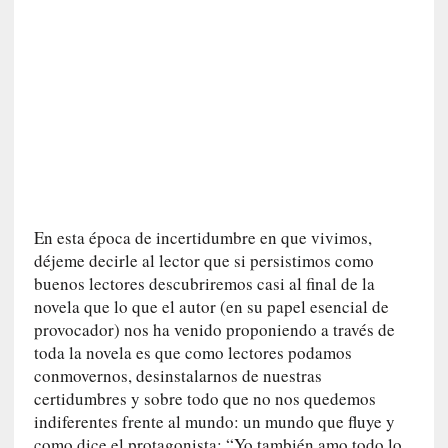
i
l
e
r
q
u
e
s
e
e
x
En esta época de incertidumbre en que vivimos,
t
déjeme decirle al lector que si persistimos como
i
buenos lectores descubriremos casi al final de la
e
novela que lo que el autor (en su papel esencial de
n
provocador) nos ha venido proponiendo a través de
d
toda la novela es que como lectores podamos
e
conmovernos, desinstalarnos de nuestras
p
certidumbres y sobre todo que no nos quedemos
o
indiferentes frente al mundo: un mundo que fluye y
r
como dice el protagonista: “Yo también amo todo lo
9