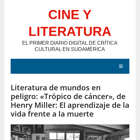
Saltar
CINE Y
al
contenido
LITERATURA
EL PRIMER DIARIO DIGITAL DE CRÍTICA
CULTURAL EN SUDAMÉRICA
MENÚ
Literatura de mundos en
E
peligro: «Trópico de cáncer», de
N
Henry Miller: El aprendizaje de la
T
vida frente a la muerte
R
A
D
A