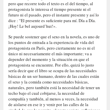
d
pero que recorre todo el texto es el del tiempo, al
a
protagonista le interesa el tiempo presente ni el
c
futuro ni el pasado, pero el instante presente y así lo
o
dice : “El presente es suficiente para mí. Día a Día.
n
¡
Hoy
! Le bel aujourd’hui!».
c
r
Se puede sostener que el sexo en la novela, es uno de
e
los puntos de entrada a la experiencia de vida del
t
protagonista en París, pero ciertamente no es ni el
a
único ni necesariamente el más importante; va a
depender del momento y la situación en que el
[
protagonista se encuentre. Por ello, quizá lo justo
C
r
sería decir que el libro se ocupa de las necesidades
í
básicas de un ser humano, dentro de las cuales están
t
el sexo y la comida como necesidades básicas,
i
naturales, pero también está la necesidad de tener un
c
techo bajo el cual cobijarse, la necesidad de
a
compañía y también, al menos a veces, la necesidad
]
de aislarse en ese ir y venir por las calles de la
«