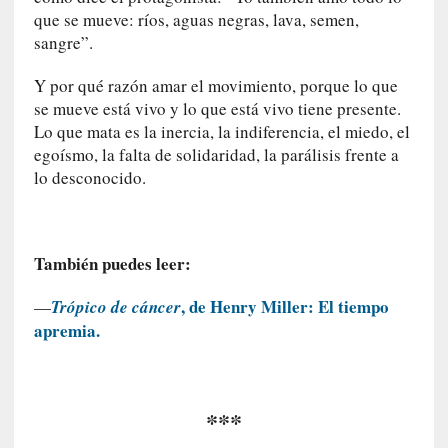
que se mueve: ríos, aguas negras, lava, semen,
0
sangre”.
m
i
Y por qué razón amar el movimiento, porque lo que
n
se mueve está vivo y lo que está vivo tiene presente.
u
t
Lo que mata es la inercia, la indiferencia, el miedo, el
o
egoísmo, la falta de solidaridad, la parálisis frente a
s
lo desconocido.
[
C
r
También puedes leer:
í
, de Henry Miller: El tiempo
t
—
Trópico de cáncer
i
apremia.
c
a
]
***
«
L