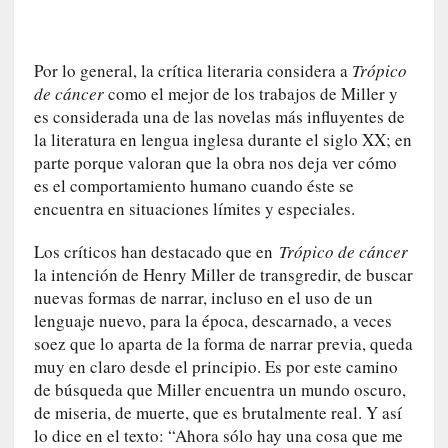
q
u
e
Por lo general, la crítica literaria considera a
Trópico
a
de cáncer
como el mejor de los trabajos de Miller y
d
es considerada una de las novelas más influyentes de
m
la literatura en lengua inglesa durante el siglo XX; en
i
parte porque valoran que la obra nos deja ver cómo
n
es el comportamiento humano cuando éste se
i
encuentra en situaciones límites y especiales.
s
t
Los críticos han destacado que en
Trópico de cáncer
r
la intención de Henry Miller de transgredir, de buscar
a
nuevas formas de narrar, incluso en el uso de un
A
lenguaje nuevo, para la época, descarnado, a veces
l
e
soez que lo aparta de la forma de narrar previa, queda
j
muy en claro desde el principio. Es por este camino
a
de búsqueda que Miller encuentra un mundo oscuro,
n
de miseria, de muerte, que es brutalmente real. Y así
d
lo dice en el texto: “Ahora sólo hay una cosa que me