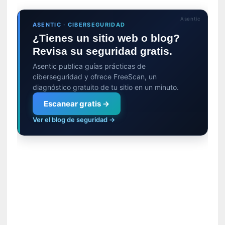
o
p
Asentic
r
ASENTIC · CIBERSEGURIDAD
o
¿Tienes un sitio web o blog?
h
Revisa su seguridad gratis.
i
b
Asentic publica guías prácticas de
i
ciberseguridad y ofrece FreeScan, un
diagnóstico gratuito de tu sitio en un minuto.
d
o
Escanear gratis →
»
Ver el blog de seguridad →
:
L
a
s
v
i
r
t
u
d