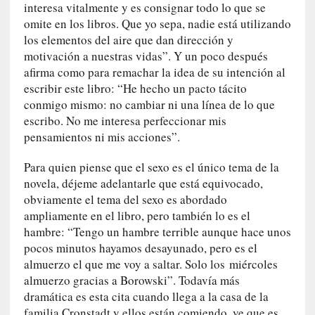
r
interesa vitalmente y es consignar todo lo que se
a
omite en los libros. Que yo sepa, nadie está utilizando
M
los elementos del aire que dan dirección y
a
motivación a nuestras vidas”. Y un poco después
r
afirma como para remachar la idea de su intención al
t
escribir este libro: “He hecho un pacto tácito
í
conmigo mismo: no cambiar ni una línea de lo que
»
escribo. No me interesa perfeccionar mis
pensamientos ni mis acciones”.
[
E
Para quien piense que el sexo es el único tema de la
n
novela, déjeme adelantarle que está equivocado,
s
obviamente el tema del sexo es abordado
a
ampliamente en el libro, pero también lo es el
y
hambre: “Tengo un hambre terrible aunque hace unos
o
pocos minutos hayamos desayunado, pero es el
]
almuerzo el que me voy a saltar. Solo los
mi
ércoles
«
almuerzo gracias a Borowski”. Todavía más
E
dramática es esta cita cuando llega a la casa de la
n
t
familia Cronstadt y ellos están comiendo, ve que es