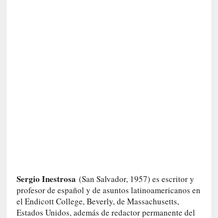
a
n
a
t
u
r
a
l
e
z
a
d
e
l
a
s
c
Sergio Inestrosa
(San Salvador, 1957) es escritor y
o
profesor de español y de asuntos latinoamericanos en
s
el Endicott College, Beverly, de Massachusetts,
a
Estados Unidos, además de redactor permanente del