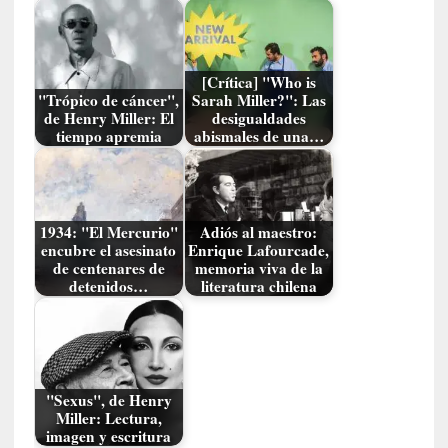
a
l
e
z
[Crítica] "Who is
a
"Trópico de cáncer",
Sarah Miller?": Las
h
de Henry Miller: El
desigualdades
tiempo apremia
abismales de una…
u
m
a
n
a
1934: "El Mercurio"
Adiós al maestro:
encubre el asesinato
Enrique Lafourcade,
de centenares de
memoria viva de la
[
detenidos…
literatura chilena
C
r
ó
n
i
"Sexus", de Henry
c
Miller: Lectura,
a
imagen y escritura
]