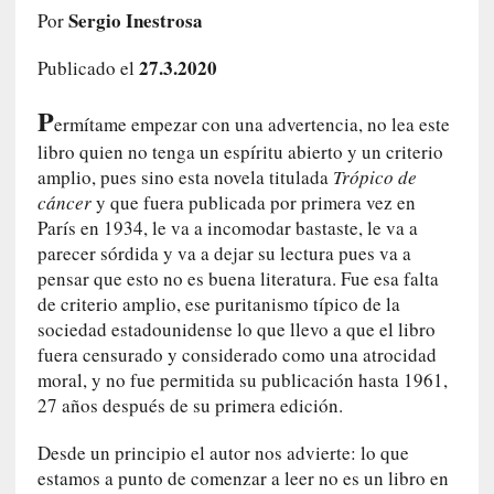
e
Sergio Inestrosa
Por
l
c
27.3.2020
Publicado el
a
s
P
ermítame empezar con una advertencia, no lea este
o
libro quien no tenga un espíritu abierto y un criterio
V
amplio, pues sino esta novela titulada
Trópico de
a
cáncer
y que fuera publicada por primera vez en
m
París en 1934, le va a incomodar bastaste, le va a
p
parecer sórdida y va a dejar su lectura pues va a
i
pensar que esto no es buena literatura. Fue esa falta
r
de criterio amplio, ese puritanismo típico de la
o
sociedad estadounidense lo que llevo a que el libro
s
fuera censurado y considerado como una atrocidad
L
moral, y no fue permitida su publicación hasta 1961,
i
t
27 años después de su primera edición.
e
Desde un principio el autor nos advierte: lo que
r
a
estamos a punto de comenzar a leer no es un libro en