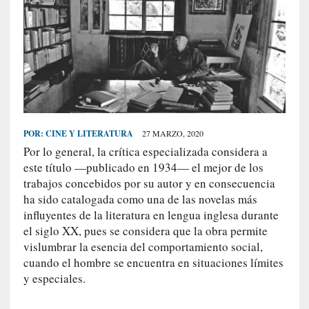
S
R
E
C
I
E
N
POR:
CINE Y LITERATURA
27 MARZO, 2020
T
Por lo general, la crítica especializada considera a
E
este título —publicado en 1934— el mejor de los
S
trabajos concebidos por su autor y en consecuencia
ha sido catalogada como una de las novelas más
influyentes de la literatura en lengua inglesa durante
[
el siglo XX, pues se considera que la obra permite
E
vislumbrar la esencia del comportamiento social,
n
cuando el hombre se encuentra en situaciones límites
t
y especiales.
r
e