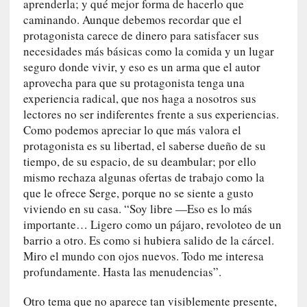
aprenderla; y qué mejor forma de hacerlo que
o
caminando. Aunque debemos recordar que el
r
protagonista carece de dinero para satisfacer sus
i
necesidades más básicas como la comida y un lugar
a
seguro donde vivir, y eso es un arma que el autor
f
i
aprovecha para que su protagonista tenga una
l
experiencia radical, que nos haga a nosotros sus
t
lectores no ser indiferentes frente a sus experiencias.
r
Como podemos apreciar lo que más valora el
a
protagonista es su libertad, el saberse dueño de su
d
tiempo, de su espacio, de su deambular; por ello
a
mismo rechaza algunas ofertas de trabajo como la
p
que le ofrece Serge, porque no se siente a gusto
o
viviendo en su casa. “Soy libre —Eso es lo más
r
importante… Ligero como un pájaro, revoloteo de un
u
barrio a otro. Es como si hubiera salido de la cárcel.
n
Miro el mundo con ojos nuevos. Todo me interesa
a
profundamente. Hasta las menudencias”.
v
i
Otro tema que no aparece tan visiblemente presente,