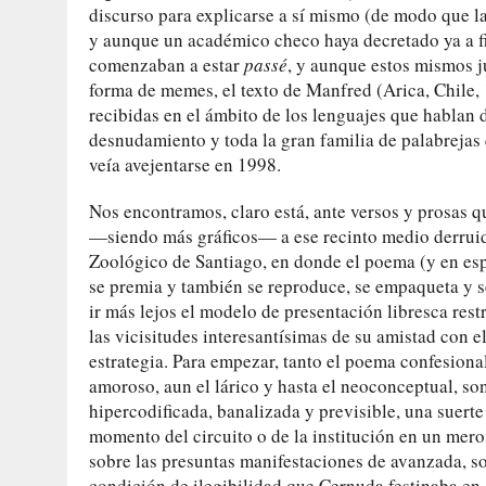
discurso para explicarse a sí mismo (de modo que l
y aunque un académico checo haya decretado ya a fi
comenzaban a estar
passé
, y aunque estos mismos j
forma de memes, el texto de Manfred (Arica, Chile,
recibidas en el ámbito de los lenguajes que hablan d
desnudamiento y toda la gran familia de palabrejas 
veía avejentarse en 1998.
Nos encontramos, claro está, ante versos y prosas que
—siendo más gráficos— a ese recinto medio derruido
Zoológico de Santiago, en donde el poema (y en es
se premia y también se reproduce, se empaqueta y se
ir más lejos el modelo de presentación libresca rest
las vicisitudes interesantísimas de su amistad con 
estrategia. Para empezar, tanto el poema confesion
amoroso, aun el lárico y hasta el neoconceptual, s
hipercodificada, banalizada y previsible, una suert
momento del circuito o de la institución en un mero
sobre las presuntas manifestaciones de avanzada, so
condición de ilegibilidad que Cernuda festinaba en 