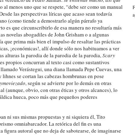
 o al menos uno que se respete, “debe ser como un manual
F
Desde las perspectivas líricas que acaso sean todavía
a
iano (como tiende a demostrarlo algún párrafo ya
erto es que circunscribirlo de esa manera no resultaría más
 las novelas abogadiles de John Grisham o a algunas
ría que prima más bien el impulso de resaltar las prácticas
ticas, ¡económicas!, allí donde sólo nos habituamos a ver
as alturas la parodia de la parodia de la parodia,
Scary
es propios concurran al texto casi como sustantivos
 llamado Verástegui, una diana llamada Pepe Cuevas, una
 y lihnes se cortan las cabezas hombrunas en pose
rymoviezado
, según se advierte por lo demás en otras
nal (aunque, obvio, con otras éticas y otros alcances), lo
eráldica hueca, poco más que pequeños poderes
an ni sus mismas propuestas y ni siquiera él, Tito
rismo omniabarcador. La retórica del fin es una
ta figura autoral que no deja de sabotearse, de imaginarse