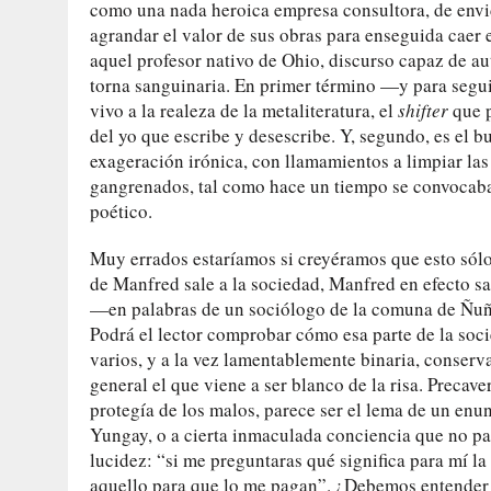
como una nada heroica empresa consultora, de envid
agrandar el valor de sus obras para enseguida caer e
aquel profesor nativo de Ohio, discurso capaz de au
torna sanguinaria. En primer término —y para segui
vivo a la realeza de la metaliteratura, el
shifter
que 
del yo que escribe y desescribe. Y, segundo, es el b
exageración irónica, con llamamientos a limpiar las
gangrenados, tal como hace un tiempo se convocaba,
poético.
Muy errados estaríamos si creyéramos que esto sólo s
de Manfred sale a la sociedad, Manfred en efecto sal
—en palabras de un sociólogo de la comuna de Ñuñ
Podrá el lector comprobar cómo esa parte de la soci
varios, y a la vez lamentablemente binaria, conserv
general el que viene a ser blanco de la risa. Precav
protegía de los malos, parece ser el lema de un enun
Yungay, o a cierta inmaculada conciencia que no par
lucidez: “si me preguntaras qué significa para mí la 
aquello para que lo me pagan”. ¿Debemos entender en