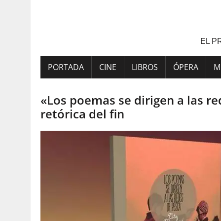
Saltar
al
contenido
EL P
PORTADA
CINE
LIBROS
ÓPERA
M
«Los poemas se dirigen a las re
retórica del fin