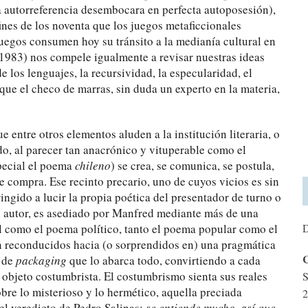
a autorreferencia desembocara en perfecta autoposesión),
nes de los noventa que los juegos metaficcionales
uegos consumen hoy su tránsito a la medianía cultural en
 1983) nos compele igualmente a revisar nuestras ideas
e los lenguajes, la recursividad, la especularidad, el
que el checo de marras, sin duda un experto en la materia,
 entre otros elementos aluden a la institución literaria, o
, al parecer tan anacrónico y vituperable como el
pecial el poema
chileno
) se crea, se comunica, se postula,
 compra. Ese recinto precario, uno de cuyos vicios es sin
ringido a lucir la propia poética del presentador de turno o
el autor, es asediado por Manfred mediante más de una
al como el poema político, tanto el poema popular como el
D
on reconducidos hacia (o sorprendidos en) una pragmática
C
e de
packaging
que lo abarca todo, convirtiendo a cada
 objeto costumbrista. El costumbrismo sienta sus reales
S
bre lo misterioso y lo hermético, aquella preciada
2
el veredicto de Pedro Salinas:
se entiende mucho, así que