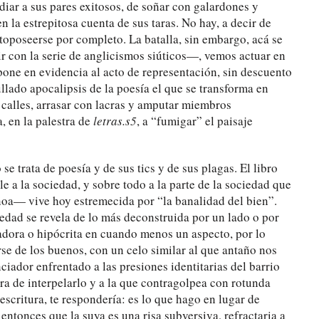
iar a sus pares exitosos, de soñar con galardones y
n la estrepitosa cuenta de sus taras. No hay, a decir de
toposeerse por completo. La batalla, sin embargo, acá se
r con la serie de anglicismos siúticos—, vemos actuar en
pone en evidencia al acto de representación, sin descuento
ullado apocalipsis de la poesía el que se transforma en
 calles, arrasar con lacras y amputar miembros
 en la palestra de
letras.s5
, a “fumigar” el paisaje
e trata de poesía y de sus tics y de sus plagas. El libro
e a la sociedad, y sobre todo a la parte de la sociedad que
oa— vive hoy estremecida por “la banalidad del bien”.
edad se revela de lo más deconstruida por un lado o por
adora o hipócrita en cuando menos un aspecto, por lo
erse de los buenos, con un celo similar al que antaño nos
ciador enfrentado a las presiones identitarias del barrio
a de interpelarlo y a la que contragolpea con rotunda
escritura, te respondería: es lo que hago en lugar de
tonces que la suya es una risa subversiva, refractaria a