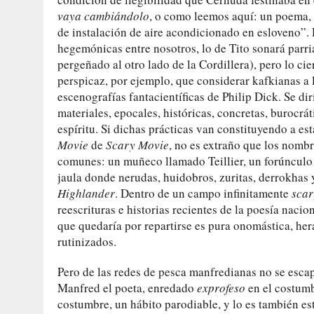
vaya cambiándolo
, o como leemos aquí: un poema,
de instalación de aire acondicionado en esloveno”. 
hegemónicas entre nosotros, lo de Tito sonará parr
pergeñado al otro lado de la Cordillera), pero lo ci
perspicaz, por ejemplo, que considerar kafkianas a
escenografías fantacientíficas de Philip Dick. Se di
materiales, epocales, históricas, concretas, burocrá
espíritu. Si dichas prácticas van constituyendo a est
Movie
de
Scary Movie
, no es extraño que los nombr
comunes: un muñeco llamado Teillier, un forúnculo
jaula donde nerudas, huidobros, zuritas, derrokhas
Highlander
. Dentro de un campo infinitamente
sca
reescrituras e historias recientes de la poesía nacio
que quedaría por repartirse es pura onomástica, h
rutinizados.
Pero de las redes de pesca manfredianas no se escap
Manfred el poeta, enredado
exprofeso
en el costumb
costumbre, un hábito parodiable, y lo es también es