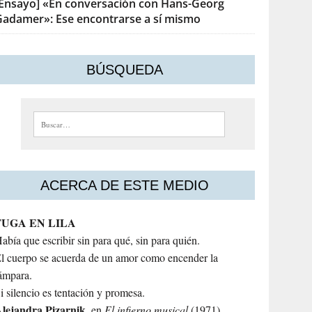
[Ensayo] «En conversación con Hans-Georg
Gadamer»: Ese encontrarse a sí mismo
BÚSQUEDA
Buscar:
ACERCA DE ESTE MEDIO
FUGA EN LILA
abía que escribir sin para qué, sin para quién.
l cuerpo se acuerda de un amor como encender la
ámpara.
i silencio es tentación y promesa.
lejandra
Pizarnik
, en
El infierno musical
(1971)