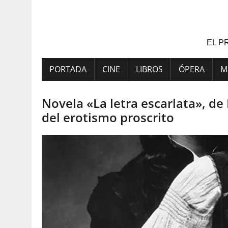
Saltar
al
contenido
EL P
PORTADA
CINE
LIBROS
ÓPERA
M
Novela «La letra escarlata», de
del erotismo proscrito