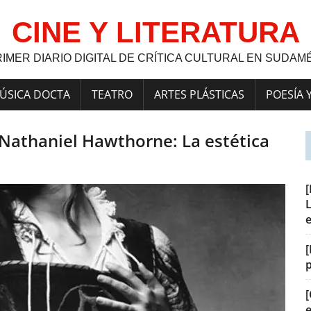
CINE Y LITERATURA
RIMER DIARIO DIGITAL DE CRÍTICA CULTURAL EN SUDAM
ÚSICA DOCTA
TEATRO
ARTES PLÁSTICAS
POESÍA 
 Nathaniel Hawthorne: La estética
L
[
[