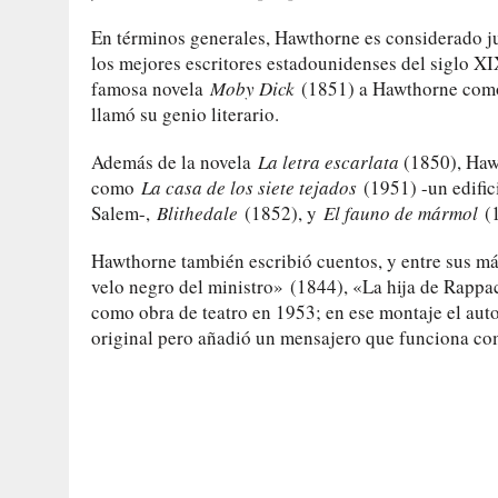
En términos generales, Hawthorne es considerado 
los mejores escritores estadounidenses del siglo X
famosa novela
Moby Dick
(1851) a Hawthorne como p
llamó su genio literario.
Además de la novela
La letra escarlata
(1850), Hawt
como
La casa de los siete tejados
(1951) -un edific
Salem-,
Blithedale
(1852), y
El fauno de mármol
(1
Hawthorne también escribió cuentos, y entre sus m
velo negro del ministro» (1844), «La hija de Rappa
como obra de teatro en 1953; en ese montaje el aut
original pero añadió un mensajero que funciona com