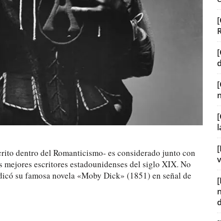
[
[
[
[
crito dentro del Romanticismo- es considerado junto con
v
 mejores escritores estadounidenses del siglo XIX. No
dicó su famosa novela «Moby Dick» (1851) en señal de