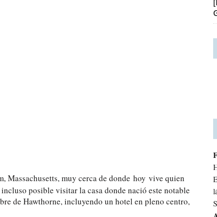
H
em, Massachusetts, muy cerca de donde
hoy
vive quien
E
incluso posible visitar la casa donde nació este notable
l
mbre de Hawthorne, incluyendo un hotel en pleno centro,
S
A