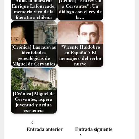
Adiós al maestro:
[Crítica] "Entrevista
y
Enrique Lafourcade,
a Cervantes": Un
d
memoria viva de la
diálogo con el rey de
e
literatura chilena
la…
s
e
n
c
[Crónica] Las nuevas
"Vicente Huidobro
a
identidades
en España": El
n
genealógicas de
mensajero del verbo
t
Miguel de Cervantes
nuevo
a
d
o
[Crónica] Miguel de
[
Cervantes, áspera
C
juventud y ardua
r
existencia
ó
n
Entrada anterior
Entrada siguiente
i
c