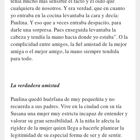
tenía mucho más sensible el tacto y el oído que
r
cualquiera de nosotros. Y era verdad, que en cuanto
o
yo entraba en la cocina levantaba la cara y decía:
P
Paulina. Y eso que a veces entraba despacito, para
a
darle una sorpresa. Pues enseguida levantaba la
s
cabeza y tendía la mano hacia donde yo estaba”. O la
c
complicidad entre amigos, la fiel amistad de la mejor
a
amiga o el mejor amigo, la mano siempre tendida
l
para todo.
G
a
l
l
La verdadera amistad
o
i
Paulina quedó huérfana de muy pequeñita y no
s
recuerda a sus padres. Vive en la ciudad con su tía
d
Susana una mujer muy estricta incapaz de entender y
e
valorar su gran sensibilidad. A la niña le afecta la
b
rigidez de la mujer quien llega a hacerle plantear la
u
legitimidad de su especial forma de ser y de sentir.
t