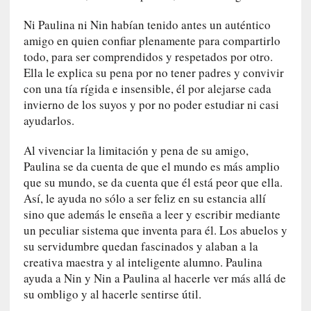
i
c
Ni Paulina ni Nin habían tenido antes un auténtico
a
amigo en quien confiar plenamente para compartirlo
N
todo, para ser comprendidos y respetados por otro.
a
Ella le explica su pena por no tener padres y convivir
c
con una tía rígida e insensible, él por alejarse cada
i
invierno de los suyos y por no poder estudiar ni casi
o
ayudarlos.
n
a
Al vivenciar la limitación y pena de su amigo,
l
Paulina se da cuenta de que el mundo es más amplio
que su mundo, se da cuenta que él está peor que ella.
[
Así, le ayuda no sólo a ser feliz en su estancia allí
E
n
sino que además le enseña a leer y escribir mediante
s
un peculiar sistema que inventa para él. Los abuelos y
a
su servidumbre quedan fascinados y alaban a la
y
creativa maestra y al inteligente alumno. Paulina
o
ayuda a Nin y Nin a Paulina al hacerle ver más allá de
]
su ombligo y al hacerle sentirse útil.
«