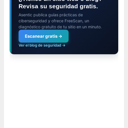
t
Revisa su seguridad gratis.
i
Asentic publica guías prácticas de
c
ciberseguridad y ofrece FreeScan, un
a
diagnóstico gratuito de tu sitio en un minuto.
]
Escanear gratis →
«
C
Ver el blog de seguridad →
o
r
t
o
M
a
l
t
é
s
»
:
U