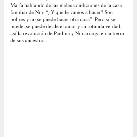
María hablando de las malas condiciones de la casa
c
i
familiar de Nin: “¿Y qué le vamos a hacer? Son
p
pobres y no se puede hacer otra cosa”. Pero sí se
a
puede, se puede desde el amor y su rotunda verdad;
r
así la revolución de Paulina y Nin arraiga en la tierra
a
de sus ancestros.
l
l
e
n
g
u
a
j
e
d
e
s
u
s