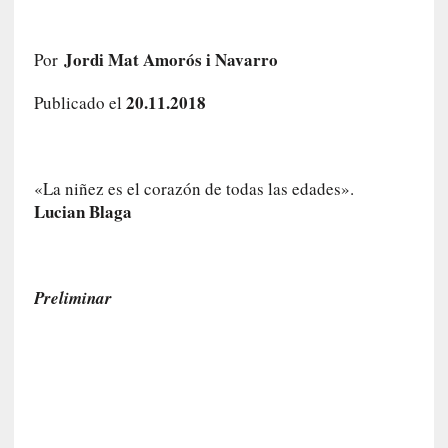
i
r
Jordi Mat Amorós i Navarro
t
Por
u
20.11.2018
Publicado el
d
e
s
y
«La niñez es el corazón de todas las edades».
d
Lucian Blaga
e
f
e
c
Preliminar
t
o
s
d
e
l
a