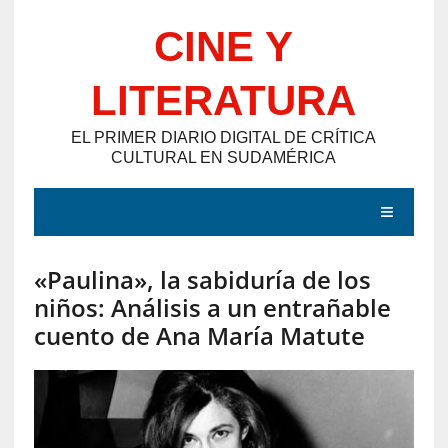
Saltar
CINE Y
al
contenido
LITERATURA
EL PRIMER DIARIO DIGITAL DE CRÍTICA
CULTURAL EN SUDAMÉRICA
MENÚ
«Paulina», la sabiduría de los
E
niños: Análisis a un entrañable
N
cuento de Ana María Matute
T
R
A
D
A