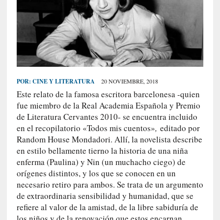
S
R
E
C
I
E
POR:
CINE Y LITERATURA
20 NOVIEMBRE, 2018
N
Este relato de la famosa escritora barcelonesa -quien
T
fue miembro de la Real Academia Española y Premio
E
de Literatura Cervantes 2010- se encuentra incluido
S
en el recopilatorio «Todos mis cuentos»
,
editado por
Random House Mondadori. Allí, la novelista describe
en estilo bellamente tierno la historia de una niña
[
enferma (Paulina) y Nin (un muchacho ciego) de
C
orígenes distintos, y los que se conocen en un
r
necesario retiro para ambos. Se trata de un argumento
í
de extraordinaria sensibilidad y humanidad, que se
t
refiere al valor de la amistad, de la libre sabiduría de
i
los niños y de la renovación que estos encarnan.