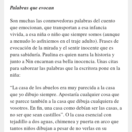
n
Palabras que evocan
i
c
Son muchas las conmovedoras palabras del cuento
a
que emocionan, que transportan a esa infancia
]
vivida, a esa niña o niño que siempre somos (aunque
P
a menudo lo asfixiemos en el traje adulto). Frases de
a
evocación de la mirada y el sentir inocente que es
l
pura sabiduría. Paulina es quien narra la historia y
a
junto a Nin encarnan esa bella inocencia. Unas citas
b
para saborear las palabras que la escritora pone en la
r
niña:
a
s
“La casa de los abuelos era muy parecida a la casa
d
que yo dibujo siempre. Apostaría cualquier cosa que
e
se parece también a la casa que dibuja cualquiera de
V
vosotros. En fin, una casa como debían ser las casas, a
a
no ser que sean castillos”. O la casa esencial con
l
tejadillo a dos aguas, chimenea y puerta en arco que
é
tantos niños dibujan a pesar de no verlas en su
r