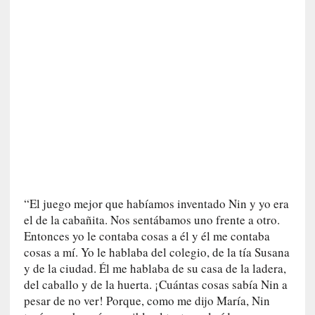
a
s
[
C
o
n
c
i
e
r
t
o
]
“El juego mejor que habíamos inventado Nin y yo era
E
el de la cabañita. Nos sentábamos uno frente a otro.
l
Entonces yo le contaba cosas a él y él me contaba
m
cosas a mí. Yo le hablaba del colegio, de la tía Susana
a
y de la ciudad. Él me hablaba de su casa de la ladera,
e
del caballo y de la huerta. ¡Cuántas cosas sabía Nin a
s
pesar de no ver! Porque, como me dijo María, Nin
t