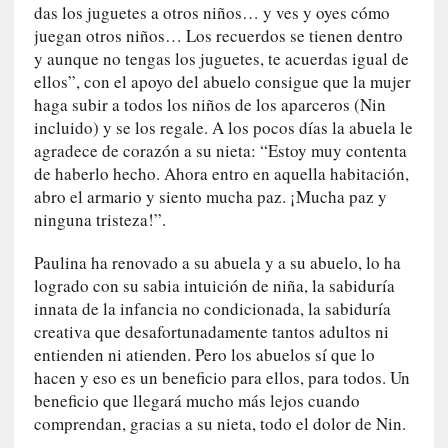
das los juguetes a otros niños… y ves y oyes cómo
n
juegan otros niños… Los recuerdos se tienen dentro
t
y aunque no tengas los juguetes, te acuerdas igual de
r
ellos”, con el apoyo del abuelo consigue que la mujer
e
haga subir a todos los niños de los aparceros (Nin
v
incluido) y se los regale. A los pocos días la abuela le
i
agradece de corazón a su nieta: “Estoy muy contenta
s
t
de haberlo hecho. Ahora entro en aquella habitación,
a
abro el armario y siento mucha paz. ¡Mucha paz y
]
ninguna tristeza!”.
A
l
Paulina ha renovado a su abuela y a su abuelo, lo ha
f
logrado con su sabia intuición de niña, la sabiduría
o
innata de la infancia no condicionada, la sabiduría
n
creativa que desafortunadamente tantos adultos ni
s
entienden ni atienden. Pero los abuelos sí que lo
o
hacen y eso es un beneficio para ellos, para todos. Un
M
beneficio que llegará mucho más lejos cuando
a
comprendan, gracias a su nieta, todo el dolor de Nin.
t