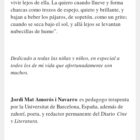
n
vivir lejos de ella. La quiero cuando llueve y forma
c
charcas como trozos de espejo, quieto y brillante, y
o
bajan a beber los pájaros, de sopetón, como un grito;
n
cuando se seca bajo el sol, y allá lejos se levantan
v
nubecillas de humo”.
e
r
s
a
Dedicado a todas las niñas y niños, en especial a
c
todos los de mi vida que afortunadamente son
i
muchos.
ó
n
c
o
Jordi Mat Amorós i Navarro
es pedagogo terapeuta
n
por la Universitat de Barcelona, España, además de
H
zahorí, poeta, y redactor permanente del Diario
Cine
a
y Literatura.
n
s
-