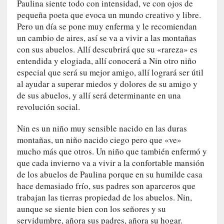
Paulina siente todo con intensidad, ve con ojos de
a
pequeña poeta que evoca un mundo creativo y libre.
c
Pero un día se pone muy enferma y le recomiendan
o
n
un cambio de aires, así se va a vivir a las montañas
l
con sus abuelos. Allí descubrirá que su «rareza» es
a
entendida y elogiada, allí conocerá a Nin otro niño
O
especial que será su mejor amigo, allí logrará ser útil
r
al ayudar a superar miedos y dolores de su amigo y
q
de sus abuelos, y allí será determinante en una
u
revolución social.
e
s
Nin es un niño muy sensible nacido en las duras
t
montañas, un niño nacido ciego pero que «ve»
a
mucho más que otros. Un niño que también enfermó y
S
que cada invierno va a vivir a la confortable mansión
i
de los abuelos de Paulina porque en su humilde casa
n
hace demasiado frío, sus padres son aparceros que
f
trabajan las tierras propiedad de los abuelos. Nin,
ó
aunque se siente bien con los señores y su
n
servidumbre, añora sus padres, añora su hogar.