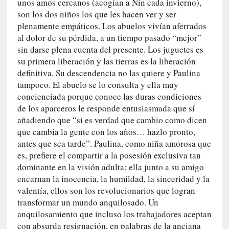
d
unos amos cercanos (acogían a Nin cada invierno),
a
son los dos niños los que les hacen ver y ser
m
plenamente empáticos. Los abuelos vivían aferrados
á
al dolor de su pérdida, a un tiempo pasado “mejor”
s
sin darse plena cuenta del presente. Los juguetes es
n
su primera liberación y las tierras es la liberación
e
definitiva. Su descendencia no las quiere y Paulina
c
tampoco. El abuelo se lo consulta y ella muy
e
concienciada porque conoce las duras condiciones
s
de los aparceros le responde entusiasmada que sí
a
añadiendo que “si es verdad que cambio como dicen
r
que cambia la gente con los años… hazlo pronto,
i
antes que sea tarde”. Paulina, como niña amorosa que
o
es, prefiere el compartir a la posesión exclusiva tan
q
dominante en la visión adulta; ella junto a su amigo
u
encarnan la inocencia, la humildad, la sinceridad y la
e
valentía, ellos son los revolucionarios que logran
e
transformar un mundo anquilosado. Un
m
anquilosamiento que incluso los trabajadores aceptan
a
con absurda resignación, en palabras de la anciana
n