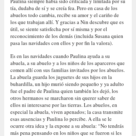
Paulina siempre había sido criticada y limitada por su
l
tía, dudaba de sí y se creía fea. Pero en casa de los
i
abuelos todo cambia, recibe su amor y el cariño de
d
a
los que trabajan allí. Y gracias a Nin descubre que es
d
útil, se siente satisfecha por sí misma y por el
d
reconocimiento de los demás (incluida Susana quien
e
pasa las navidades con ellos y por fin la valora).
l
a
Es en las navidades cuando Paulina ayuda a su
v
abuela, a su abuelo y a los niños de los aparceros que
i
comen allí con sus familias invitados por los abuelos.
o
La abuela guarda los juguetes de sus hijos en la
l
buhardilla, un hijo murió siendo pequeño y ya adulto
e
fue el padre de Paulina quien también les dejó, los
n
otros hermanos se marcharon sin querer saber de
c
ellos ni interesarse por las tierras. Los abuelos, en
i
especial la abuela, viven apenados; la casa transmite
a
esas ausencias y Paulina lo percibe. A ella se le
ocurre otra idea y la expone a su abuela: “No tendrás
[
más pena pensando en los niños que se fueron si les
E