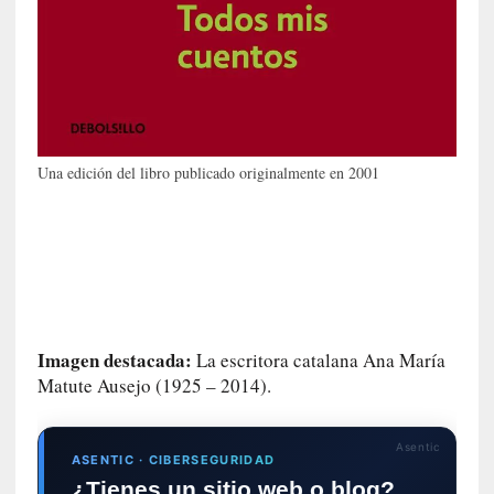
o
n
t
r
a
r
s
Una edición del libro publicado originalmente en 2001
e
a
s
í
m
i
s
m
Imagen destacada:
La escritora catalana Ana María
o
Matute Ausejo (1925 – 2014).
[
C
Asentic
ASENTIC · CIBERSEGURIDAD
r
¿Tienes un sitio web o blog?
í