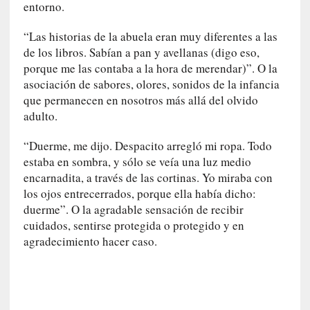
entorno.
y
:
“Las historias de la abuela eran muy diferentes a las
L
de los libros. Sabían a pan y avellanas (digo eso,
a
porque me las contaba a la hora de merendar)”. O la
s
asociación de sabores, olores, sonidos de la infancia
m
e
que permanecen en nosotros más allá del olvido
m
adulto.
o
r
“Duerme, me dijo. Despacito arregló mi ropa. Todo
i
estaba en sombra, y sólo se veía una luz medio
a
encarnadita, a través de las cortinas. Yo miraba con
s
los ojos entrecerrados, porque ella había dicho:
n
duerme”. O la agradable sensación de recibir
o
cuidados, sentirse protegida o protegido y en
v
agradecimiento hacer caso.
e
l
a
d