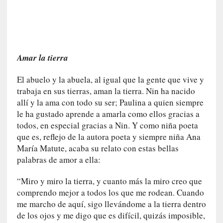
m
a
n
u
a
Amar la tierra
l
e
El abuelo y la abuela, al igual que la gente que vive y
s
trabaja en sus tierras, aman la tierra. Nin ha nacido
»
allí y la ama con todo su ser; Paulina a quien siempre
[
le ha gustado aprende a amarla como ellos gracias a
E
todos, en especial gracias a Nin. Y como niña poeta
n
que es, reflejo de la autora poeta y siempre niña Ana
s
María Matute, acaba su relato con estas bellas
a
palabras de amor a ella:
y
o
“Miro y miro la tierra, y cuanto más la miro creo que
]
comprendo mejor a todos los que me rodean. Cuando
«
me marcho de aquí, sigo llevándome a la tierra dentro
E
de los ojos y me digo que es difícil, quizás imposible,