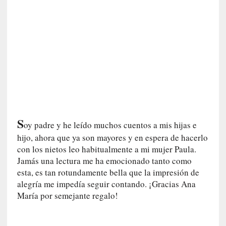
n
a
t
u
r
a
l
e
z
a
h
S
oy padre y he leído muchos cuentos a mis hijas e
u
m
hijo, ahora que ya son mayores y en espera de hacerlo
a
con los nietos leo habitualmente a mi mujer Paula.
n
Jamás una lectura me ha emocionado tanto como
a
esta, es tan rotundamente bella que la impresión de
alegría me impedía seguir contando. ¡Gracias Ana
[
María por semejante regalo!
C
r
ó