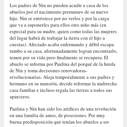
u
Los padres de Nin no pueden acudir a casa de los
s
abuelos por el nacimiento prematuro de su nuevo
S
hijo. Nin se entristece por no verlos y por la carga
a
que va a suponerles para ellos otro niño más (en
n
especial para su madre, quien como todas las mujeres
t
del lugar habrá de trabajar la tierra con el hijo a
a
cuestas). Afectado acaba enfermando y débil escapa
C
rumbo a su casa, afortunadamente logran encontrarlo,
r
temen por su vida pero finalmente se recupera. El
u
abuelo se informa por Paulina del porqué de la huida
z
de Nin y toma decisiones renovadoras-
:
revolucionarias. Aloja temporalmente a sus padres y
«
hermano en su mansión, decide reformar la maltrecha
N
casa familiar e incluso regala las tierras a todos sus
o
aparceros.
h
a
Paulina y Nin han sido los artífices de una revolución
y
en una familia de amos, de posesiones. Por muy
n
a
buena predisposición que tenían los abuelos a ser