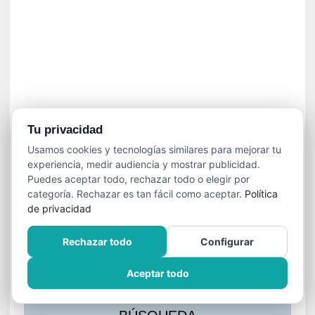
s
l
a
c
i
ó
n
a
u
Tu privacidad
d
Usamos cookies y tecnologías similares para mejorar tu
i
experiencia, medir audiencia y mostrar publicidad.
o
Puedes aceptar todo, rechazar todo o elegir por
v
categoría. Rechazar es tan fácil como aceptar.
Política
i
de privacidad
s
u
Rechazar todo
Configurar
a
l
Aceptar todo