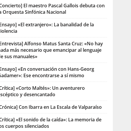
Concierto] El maestro Pascal Gallois debuta con
la Orquesta Sinfónica Nacional
Ensayo] «El extranjero»: La banalidad de la
iolencia
[Entrevista] Alfonso Matus Santa Cruz: «No hay
nada más necesario que emancipar al lenguaje
de sus manuales»
[Ensayo] «En conversación con Hans-Georg
Gadamer»: Ese encontrarse a sí mismo
Crítica] «Corto Maltés»: Un aventurero
escéptico y desencantado
Crónica] Con Ibarra en La Escala de Valparaíso
Crítica] «El sonido de la caída»: La memoria de
os cuerpos silenciados