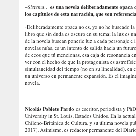
–
es una novela deliberadamente opaca 
Sistema…
los capítulos de esta narración, que son referenci
-Deliberadamente opaca no es, yo no he buscado la 
libro que sin duda es oscuro en su tema; la luz es u
de la novela buscan ponerle luz a cada personaje e in
novelas mías, es un intento de salida hacia un futu
de ecos que tú mencionas, esa caja de resonancia e
ver con el hecho de que la protagonista es astrofísic
simultaneidad del tiempo (no en su linealidad), en el
un universo en permanente expansión. Es el imaginar
novela.
Nicolás Poblete Pardo
es escritor, periodista y Ph
University in St. Louis, Estados Unidos. En la actua
Chileno-Británica de Cultura, y su última novela p
2017). Asimismo, es redactor permanente del Diar