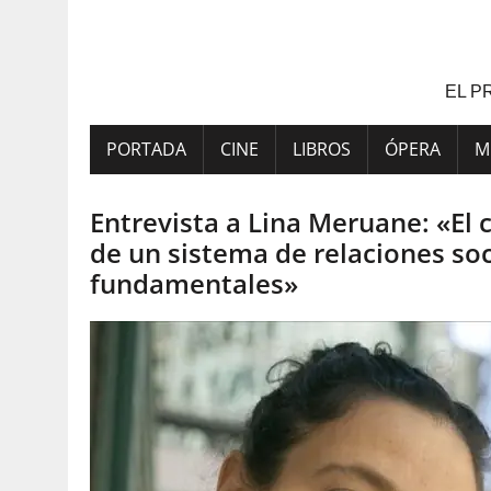
Saltar
al
contenido
EL P
PORTADA
CINE
LIBROS
ÓPERA
M
Entrevista a Lina Meruane: «El
de un sistema de relaciones soc
fundamentales»