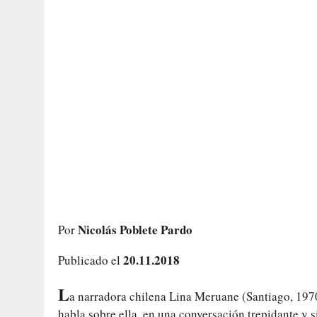
Nicolás Poblete Pardo
Por
20.11.2018
Publicado el
L
a narradora chilena Lina Meruane (Santiago, 197
habla sobre ella, en una conversación trepidante y 