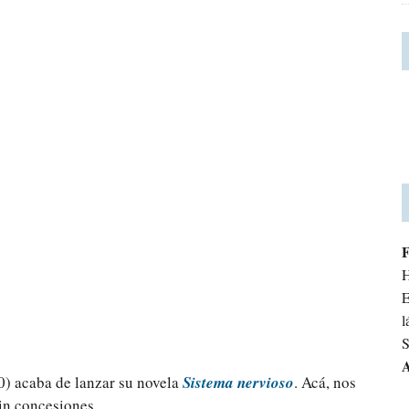
H
E
l
S
A
0) acaba de lanzar su novela
Sistema nervioso
. Acá, nos
sin concesiones.