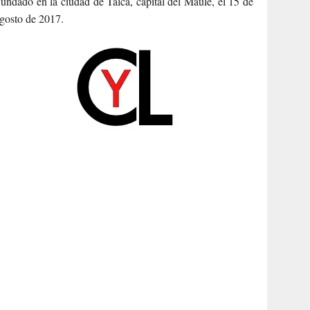
undado en la ciudad de Talca, capital del Maule, el 15 de
gosto de 2017.