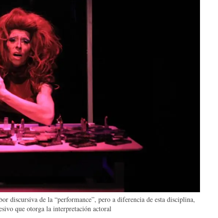
abor discursiva de la “performance”, pero a diferencia de esta disciplina,
esivo que otorga la interpretación actoral