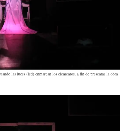
ando las luces (led) enmarcan los elementos, a fin de presentar la obra