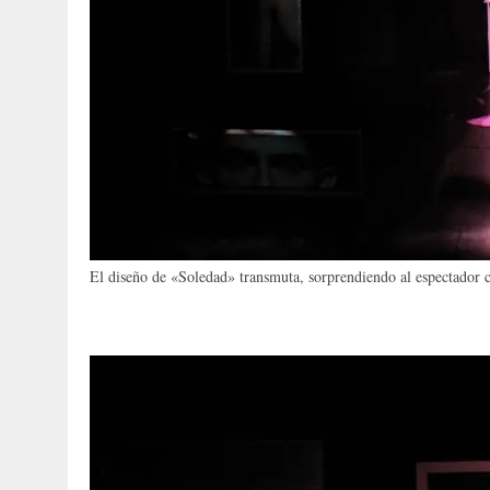
El diseño de «Soledad» transmuta, sorprendiendo al espectador cu