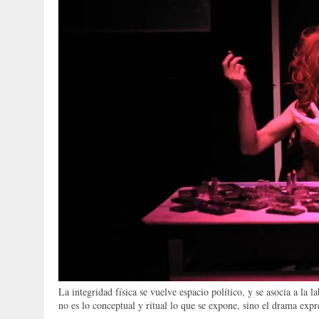
La integridad física se vuelve espacio político, y se asocia a la l
no es lo conceptual y ritual lo que se expone, sino el drama expr