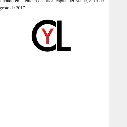
undado en la ciudad de Talca, capital del Maule, el 15 de
gosto de 2017.