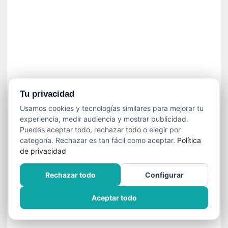
í
t
i
c
a
]
«
C
o
Tu privacidad
r
Usamos cookies y tecnologías similares para mejorar tu
t
experiencia, medir audiencia y mostrar publicidad.
o
Puedes aceptar todo, rechazar todo o elegir por
M
categoría. Rechazar es tan fácil como aceptar.
Política
a
de privacidad
l
t
Rechazar todo
Configurar
é
s
Aceptar todo
»
:
U