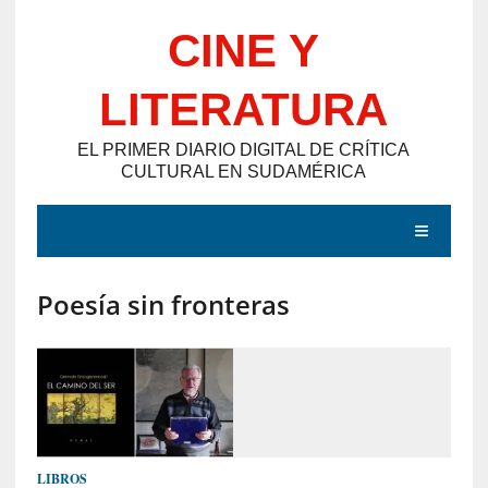
Saltar
CINE Y
al
contenido
LITERATURA
EL PRIMER DIARIO DIGITAL DE CRÍTICA
CULTURAL EN SUDAMÉRICA
MENÚ
Poesía sin fronteras
E
N
T
R
A
D
LIBROS
A