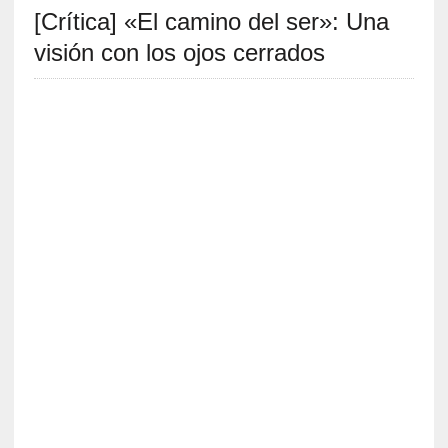
[Crítica] «El camino del ser»: Una
S
R
visión con los ojos cerrados
E
C
I
E
N
T
E
S
[
E
n
s
a
y