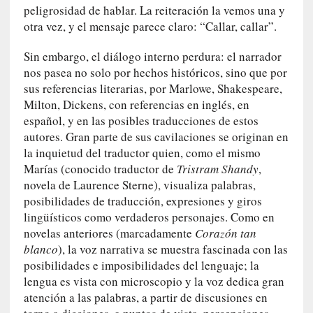
n
peligrosidad de hablar. La reiteración la vemos una y
i
otra vez, y el mensaje parece claro: “Callar, callar”.
c
a
Sin embargo, el diálogo interno perdura: el narrador
]
nos pasea no solo por hechos históricos, sino que por
P
sus referencias literarias, por Marlowe, Shakespeare,
a
Milton, Dickens, con referencias en inglés, en
l
español, y en las posibles traducciones de estos
a
autores. Gran parte de sus cavilaciones se originan en
b
la inquietud del traductor quien, como el mismo
r
Marías (conocido traductor de
Tristram Shandy
,
a
novela de Laurence Sterne), visualiza palabras,
s
posibilidades de traducción, expresiones y giros
d
lingüísticos como verdaderos personajes. Como en
e
novelas anteriores (marcadamente
Corazón tan
V
blanco
), la voz narrativa se muestra fascinada con las
a
posibilidades e imposibilidades del lenguaje; la
l
lengua es vista con microscopio y la voz dedica gran
é
atención a las palabras, a partir de discusiones en
r