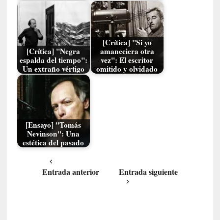
c
i
p
a
[Crítica] "Si yo
r
[Crítica] "Negra
amaneciera otra
a
espalda del tiempo":
vez": El escritor
l
Un extraño vértigo
omitido y olvidado
l
e
n
g
u
[Ensayo] "Tomás
a
Nevinson": Una
estética del pasado
j
e
d
Entrada anterior
Entrada siguiente
e
s
u
s
m