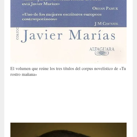
E
l
e
x
t
r
a
n
j
e
r
El volumen que reúne los tres títulos del corpus novelístico de «Tu
rostro mañana»
o
»
:
L
a
b
a
n
a
l