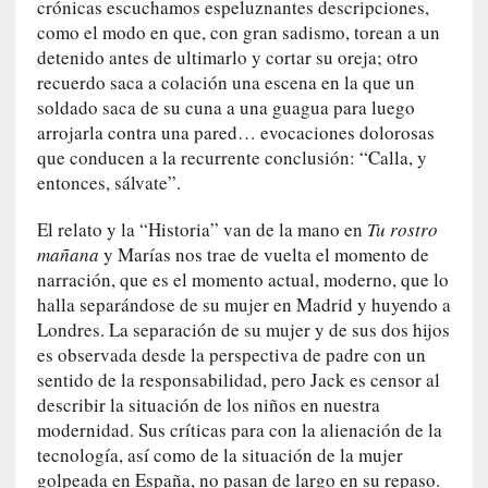
crónicas escuchamos espeluznantes descripciones,
a
como el modo en que, con gran sadismo, torean a un
]
detenido antes de ultimarlo y cortar su oreja; otro
«
recuerdo saca a colación una escena en la que un
L
soldado saca de su cuna a una guagua para luego
o
arrojarla contra una pared… evocaciones dolorosas
p
r
que conducen a la recurrente conclusión: “Calla, y
o
entonces, sálvate”.
h
i
El relato y la “Historia” van de la mano en
Tu rostro
b
mañana
y Marías nos trae de vuelta el momento de
i
narración, que es el momento actual, moderno, que lo
d
halla separándose de su mujer en Madrid y huyendo a
o
Londres. La separación de su mujer y de sus dos hijos
»
es observada desde la perspectiva de padre con un
:
sentido de la responsabilidad, pero Jack es censor al
L
describir la situación de los niños en nuestra
a
modernidad. Sus críticas para con la alienación de la
s
tecnología, así como de la situación de la mujer
v
golpeada en España, no pasan de largo en su repaso.