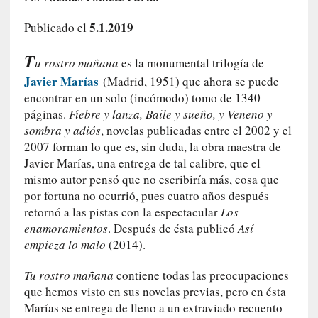
c
o
5.1.2019
Publicado el
s
T
a
u rostro mañana
es la monumental trilogía de
s
Javier Marías
(Madrid, 1951) que ahora se puede
i
encontrar en un solo (incómodo) tomo de 1340
n
páginas.
Fiebre y lanza, Baile y sueño, y Veneno y
v
sombra y adiós
, novelas publicadas entre el 2002 y el
i
2007 forman lo que es, sin duda, la obra maestra de
s
Javier Marías, una entrega de tal calibre, que el
i
mismo autor pensó que no escribiría más, cosa que
b
por fortuna no ocurrió, pues cuatro años después
l
retornó a las pistas con la espectacular
Los
e
enamoramientos
. Después de ésta publicó
Así
s
empieza lo malo
(2014).
»
:
Tu rostro mañana
contiene todas las preocupaciones
R
que hemos visto en sus novelas previas, pero en ésta
e
a
Marías se entrega de lleno a un extraviado recuento