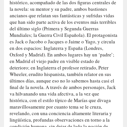
l
histórico, acompañado de las dos figuras centrales de
i
la novela: su mentor y su padre, ambos bastiones
d
ancianos que relatan sus fantásticas y sufridas vidas
a
que han sido parte activa de los eventos más terribles
d
del último siglo (Primera y Segunda Guerras
e
Mundiales; la Guerra Civil Española). El protagonista
s
es Jack o Jacobo o Jacques o Jaime o Yago, y circula
q
en dos espacios: Inglaterra y España (Londres,
u
Oxford y Madrid). En ambos lugares hay un ‘padre’;
e
en Madrid el viejo padre en visible estado de
l
deterioro; en Inglaterra el profesor retirado, Peter
o
Wheeler, erudito hispanista, también relator en sus
s
últimos días, aunque eso no lo sabemos hasta casi el
a
final de la novela. A través de ambos personajes, Jack
d
va hilvanando una vida afectiva, a la vez que
u
histórica, con el estilo típico de Marías que divaga
l
maravillosamente por cuanto tema se le cruza,
t
revelando, con una conciencia altamente literaria y
o
lingüística, profundas observaciones en torno a la
s
condición humana, sin dejar de lado la noción de
e