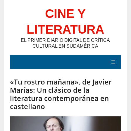
Saltar
CINE Y
al
contenido
LITERATURA
EL PRIMER DIARIO DIGITAL DE CRÍTICA
CULTURAL EN SUDAMÉRICA
MENÚ
«Tu rostro mañana», de Javier
E
Marías: Un clásico de la
N
literatura contemporánea en
T
castellano
R
A
D
A