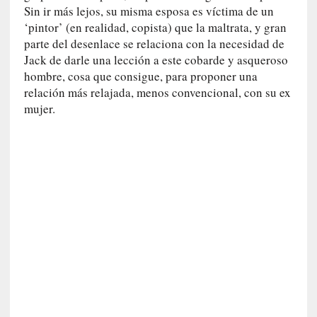
i
Sin ir más lejos, su misma esposa es víctima de un
r
‘pintor’ (en realidad, copista) que la maltrata, y gran
t
parte del desenlace se relaciona con la necesidad de
u
Jack de darle una lección a este cobarde y asqueroso
d
hombre, cosa que consigue, para proponer una
e
relación más relajada, menos convencional, con su ex
s
mujer.
y
d
e
f
e
c
t
o
s
d
e
l
a
n