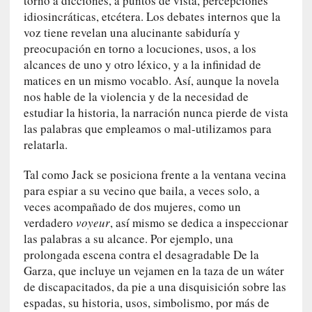
torno a dicciones, a puntos de vista, percepciones
y
:
idiosincráticas, etcétera. Los debates internos que la
L
voz tiene revelan una alucinante sabiduría y
a
preocupación en torno a locuciones, usos, a los
s
alcances de uno y otro léxico, y a la infinidad de
m
matices en un mismo vocablo. Así, aunque la novela
e
nos hable de la violencia y de la necesidad de
m
estudiar la historia, la narración nunca pierde de vista
o
las palabras que empleamos o mal-utilizamos para
r
relatarla.
i
a
Tal como Jack se posiciona frente a la ventana vecina
s
para espiar a su vecino que baila, a veces solo, a
n
veces acompañado de dos mujeres, como un
o
verdadero
voyeur
, así mismo se dedica a inspeccionar
v
las palabras a su alcance. Por ejemplo, una
e
prolongada escena contra el desagradable De la
l
Garza, que incluye un vejamen en la taza de un wáter
a
de discapacitados, da pie a una disquisición sobre las
d
espadas, su historia, usos, simbolismo, por más de
a