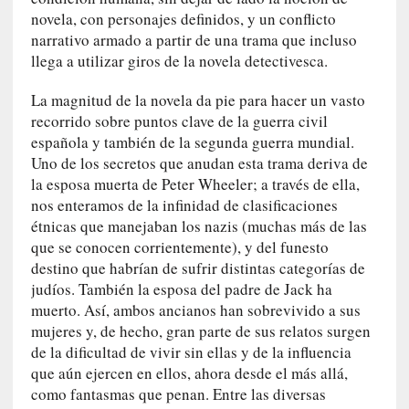
novela, con personajes definidos, y un conflicto
v
i
narrativo armado a partir de una trama que incluso
t
llega a utilizar giros de la novela detectivesca.
a
n
La magnitud de la novela da pie para hacer un vasto
n
recorrido sobre puntos clave de la guerra civil
o
española y también de la segunda guerra mundial.
m
Uno de los secretos que anudan esta trama deriva de
b
la esposa muerta de Peter Wheeler; a través de ella,
r
nos enteramos de la infinidad de clasificaciones
a
étnicas que manejaban los nazis (muchas más de las
r
que se conocen corrientemente), y del funesto
destino que habrían de sufrir distintas categorías de
[
judíos. También la esposa del padre de Jack ha
C
muerto. Así, ambos ancianos han sobrevivido a sus
r
mujeres y, de hecho, gran parte de sus relatos surgen
í
de la dificultad de vivir sin ellas y de la influencia
t
que aún ejercen en ellos, ahora desde el más allá,
i
como fantasmas que penan. Entre las diversas
c