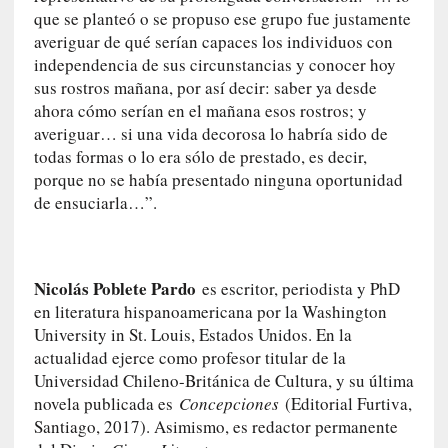
r
que se planteó o se propuso ese grupo fue justamente
o
averiguar de qué serían capaces los individuos con
P
independencia de sus circunstancias y conocer hoy
a
sus rostros mañana, por así decir: saber ya desde
s
ahora cómo serían en el mañana esos rostros; y
c
averiguar… si una vida decorosa lo habría sido de
a
todas formas o lo era sólo de prestado, es decir,
l
porque no se había presentado ninguna oportunidad
G
de ensuciarla…”.
a
l
l
o
Nicolás Poblete Pardo
es escritor, periodista y PhD
i
en literatura hispanoamericana por la Washington
s
University in St. Louis, Estados Unidos. En la
d
actualidad ejerce como profesor titular de la
e
b
Universidad Chileno-Británica de Cultura, y su última
u
novela publicada es
Concepciones
(Editorial Furtiva,
t
Santiago, 2017). Asimismo, es redactor permanente
a