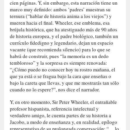
cien páginas. Y, sin embargo, esta narración tiene un
s
marco muy definido: ambos ‘padres’ muestran su
ternura (“hablar de historia anima a los viejos”) y
[
mueren hacia el final. Wheeler, ese emblema, esa
C
brújula histórica, que ha atestiguado más de 90 años
o
n
de historia europea, y el padre biológico, también un
c
currículo fidedigno y legendario, dejan un espacio
i
vacante (que recomienda silencio) para lo que se
e
habrá de construir, pues “la memoria es un dedo
r
tembloroso” y la sorpresa es siempre renovada:
t
“¿Cómo puedo no conocer hoy tu rostro mañana, el
o
que ya está o se fragua bajo la cara que enseñas o
]
bajo la careta que llevas, y que me mostrarás tan sólo
E
cuando no lo espere?”, nos dice el narrador.
l
m
Y, en otro momento, Sir Peter Wheeler, el entrañable
a
profesor hispanista, referencia intelectual y
e
verdadero amigo, le cuenta partes de su historia a
s
Jacobo, a modo de enseñanza y, en realidad, epílogo
t
representativo de su prolongada conversación: “… lo