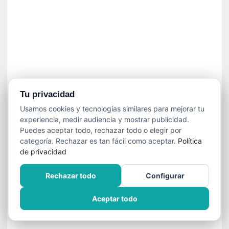
»
:
L
a
m
e
m
o
r
Tu privacidad
i
Usamos cookies y tecnologías similares para mejorar tu
a
experiencia, medir audiencia y mostrar publicidad.
d
Puedes aceptar todo, rechazar todo o elegir por
e
categoría. Rechazar es tan fácil como aceptar.
Política
l
de privacidad
o
s
Rechazar todo
Configurar
c
u
Aceptar todo
e
r
p