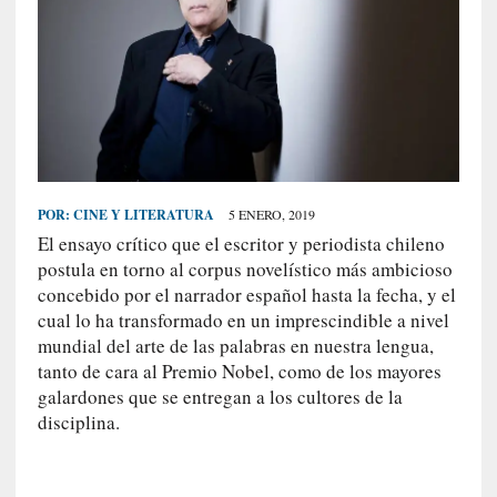
S
R
E
C
I
E
N
POR:
CINE Y LITERATURA
5 ENERO, 2019
T
El ensayo crítico que el escritor y periodista chileno
E
postula en torno al corpus novelístico más ambicioso
S
concebido por el narrador español hasta la fecha, y el
cual lo ha transformado en un imprescindible a nivel
mundial del arte de las palabras en nuestra lengua,
[
tanto de cara al Premio Nobel, como de los mayores
C
galardones que se entregan a los cultores de la
r
disciplina.
í
t
i