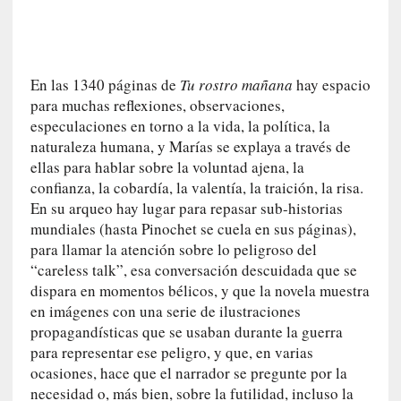
a
t
u
r
En las 1340 páginas de
Tu rostro mañana
hay espacio
a
para muchas reflexiones, observaciones,
l
especulaciones en torno a la vida, la política, la
e
naturaleza humana, y Marías se explaya a través de
z
ellas para hablar sobre la voluntad ajena, la
a
confianza, la cobardía, la valentía, la traición, la risa.
h
En su arqueo hay lugar para repasar sub-historias
u
mundiales (hasta Pinochet se cuela en sus páginas),
m
para llamar la atención sobre lo peligroso del
a
“careless talk”, esa conversación descuidada que se
n
dispara en momentos bélicos, y que la novela muestra
a
en imágenes con una serie de ilustraciones
[
propagandísticas que se usaban durante la guerra
C
para representar ese peligro, y que, en varias
r
ocasiones, hace que el narrador se pregunte por la
ó
necesidad o, más bien, sobre la futilidad, incluso la