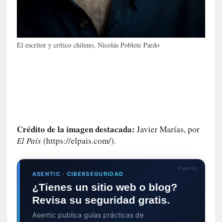
n
t
r
e
El escritor y crítico chileno, Nicolás Poblete Pardo
v
i
s
t
a
]
A
l
Crédito de la imagen destacada:
Javier Marías, por
f
El País
(https://elpais.com/).
o
n
s
Asentic
ASENTIC · CIBERSEGURIDAD
o
¿Tienes un sitio web o blog?
M
Revisa su seguridad gratis.
a
t
Asentic publica guías prácticas de