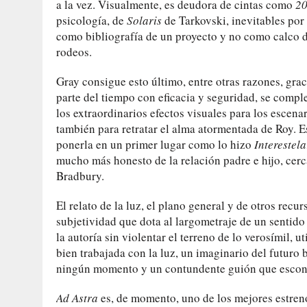
a la vez. Visualmente, es deudora de cintas como
20
psicología, de
Solaris
de Tarkovski, inevitables por
como bibliografía de un proyecto y no como calco d
rodeos.
Gray consigue esto último, entre otras razones, grac
parte del tiempo con eficacia y seguridad, se com
los extraordinarios efectos visuales para los escen
también para retratar el alma atormentada de Roy. Es,
ponerla en un primer lugar como lo hizo
Interestela
mucho más honesto de la relación padre e hijo, cerc
Bradbury.
El relato de la luz, el plano general y de otros rec
subjetividad que dota al largometraje de un senti
la autoría sin violentar el terreno de lo verosímil, u
bien trabajada con la luz, un imaginario del futuro
ningún momento y un contundente guión que escond
Ad Astra
es, de momento, uno de los mejores estren