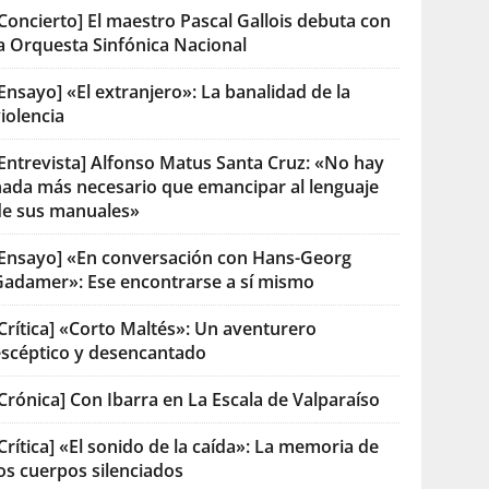
Concierto] El maestro Pascal Gallois debuta con
la Orquesta Sinfónica Nacional
Ensayo] «El extranjero»: La banalidad de la
iolencia
[Entrevista] Alfonso Matus Santa Cruz: «No hay
nada más necesario que emancipar al lenguaje
de sus manuales»
[Ensayo] «En conversación con Hans-Georg
Gadamer»: Ese encontrarse a sí mismo
Crítica] «Corto Maltés»: Un aventurero
escéptico y desencantado
Crónica] Con Ibarra en La Escala de Valparaíso
Crítica] «El sonido de la caída»: La memoria de
os cuerpos silenciados