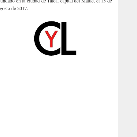
undado en la ciudad de Talca, capital del Maule, el 15 de
gosto de 2017.