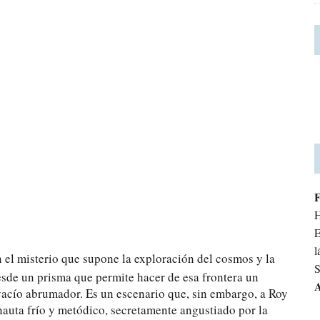
H
E
l
n el misterio que supone la exploración del cosmos y la
S
sde un prisma que permite hacer de esa frontera un
A
u vacío abrumador. Es un escenario que, sin embargo, a Roy
nauta frío y metódico, secretamente angustiado por la