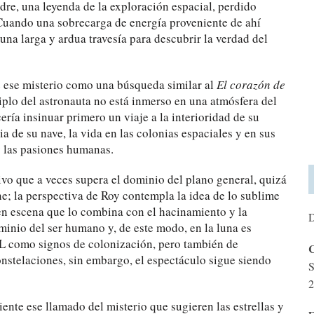
dre, una leyenda de la exploración espacial, perdido
. Cuando una sobrecarga de energía proveniente de ahí
una larga y ardua travesía para descubrir la verdad del
 ese misterio como una búsqueda similar al
El corazón de
iplo del astronauta no está inmerso en una atmósfera del
ría insinuar primero un viaje a la interioridad de su
ia de su nave, la vida en las colonias espaciales y en sus
y las pasiones humanas.
ivo que a veces supera el dominio del plano general, quizá
ne; la perspectiva de Roy contempla la idea de lo sublime
en escena que lo combina con el hacinamiento y la
D
ominio del ser humano y, de este modo, en la luna es
L como signos de colonización, pero también de
C
onstelaciones, sin embargo, el espectáculo sigue siendo
S
2
nte ese llamado del misterio que sugieren las estrellas y