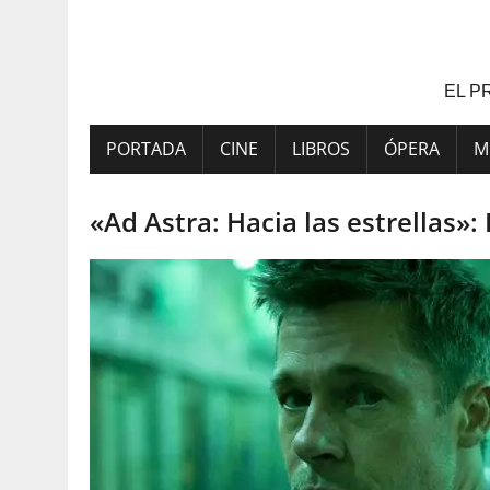
Saltar
al
contenido
EL P
PORTADA
CINE
LIBROS
ÓPERA
M
«Ad Astra: Hacia las estrellas»