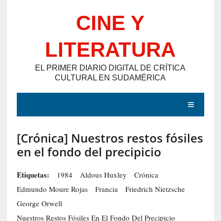
Saltar
CINE Y
al
contenido
LITERATURA
EL PRIMER DIARIO DIGITAL DE CRÍTICA
CULTURAL EN SUDAMÉRICA
MENÚ
[Crónica] Nuestros restos fósiles
E
en el fondo del precipicio
N
T
Etiquetas:
1984
Aldous Huxley
Crónica
R
Edmundo Moure Rojas
Francia
Friedrich Nietzsche
A
George Orwell
D
Nuestros Restos Fósiles En El Fondo Del Precipicio
A