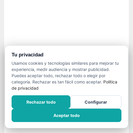
í
t
i
c
a
]
«
C
o
Tu privacidad
r
Usamos cookies y tecnologías similares para mejorar tu
t
experiencia, medir audiencia y mostrar publicidad.
o
Puedes aceptar todo, rechazar todo o elegir por
M
categoría. Rechazar es tan fácil como aceptar.
Política
a
de privacidad
l
t
Rechazar todo
Configurar
é
s
Aceptar todo
»
:
U