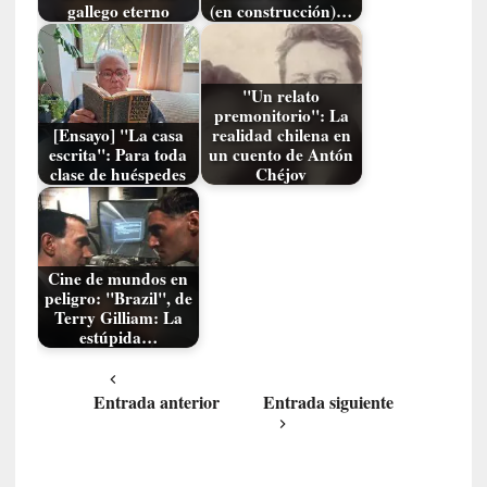
ó
gallego eterno
(en construcción)…
n
i
c
"Un relato
a
premonitorio": La
]
[Ensayo] "La casa
realidad chilena en
P
escrita": Para toda
un cuento de Antón
a
clase de huéspedes
Chéjov
l
a
b
r
Cine de mundos en
a
peligro: "Brazil", de
s
Terry Gilliam: La
estúpida…
d
e
V
Entrada anterior
Entrada siguiente
a
l
é
r