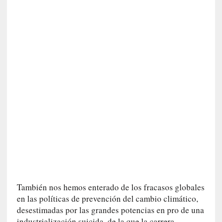
i
c
a
]
«
I
m
p
a
c
t
o
m
o
r
t
a
También nos hemos enterado de los fracasos globales
l
en las políticas de prevención del cambio climático,
»
desestimadas por las grandes potencias en pro de una
:
industrialización suicida, de la que la carrera