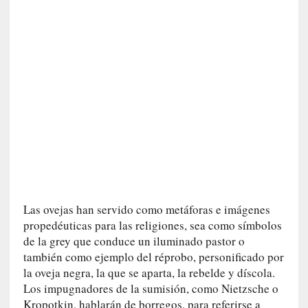
c
a
]
«
L
a
n
a
t
u
r
a
l
e
Las ovejas han servido como metáforas e imágenes
z
propedéuticas para las religiones, sea como símbolos
a
de la grey que conduce un iluminado pastor o
d
también como ejemplo del réprobo, personificado por
e
la oveja negra, la que se aparta, la rebelde y díscola.
l
Los impugnadores de la sumisión, como Nietzsche o
a
Kropotkin, hablarán de borregos, para referirse a