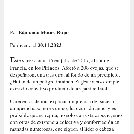
a
h
i
s
t
Edmundo Moure Rojas
Por
o
r
30.11.2023
Publicado el
i
a
E
ste suceso ocurrió en julio de 2017, al sur de
f
Francia, en los Pirineos. Afectó a 208 ovejas, que se
i
despeñaron, una tras otra, al fondo de un precipicio.
l
¿Huían de un peligro inminente? ¿Fue acaso simple
t
extravío colectivo producto de un pánico fatal?
r
a
Carecemos de una explicación precisa del suceso,
d
aunque el caso no es único; ha ocurrido antes y es
a
probable que se repita, no sólo con esta especie, sino
p
con otras de existencia colectiva y conformación en
o
manadas numerosas, que siguen al líder o cabeza
r