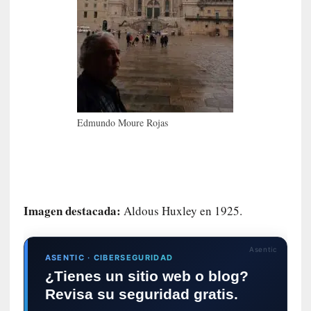
c
a
]
«
L
o
p
r
Edmundo Moure Rojas
o
h
i
b
i
d
Imagen destacada:
Aldous Huxley en 1925.
o
»
:
Asentic
ASENTIC · CIBERSEGURIDAD
L
¿Tienes un sitio web o blog?
a
Revisa su seguridad gratis.
s
v