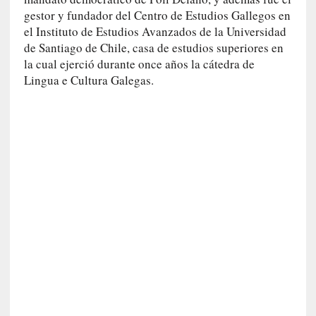
a
gestor y fundador del Centro de Estudios Gallegos en
l
el Instituto de Estudios Avanzados de la Universidad
i
d
de Santiago de Chile, casa de estudios superiores en
a
la cual ejerció durante once años la cátedra de
d
Lingua e Cultura Galegas.
e
s
q
u
e
l
o
s
a
d
u
l
t
o
s