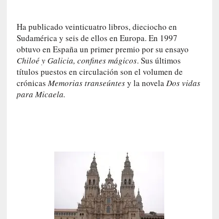
e
v
Ha publicado veinticuatro libros, dieciocho en
i
Sudamérica y seis de ellos en Europa. En 1997
t
obtuvo en España un primer premio por su ensayo
a
Chiloé y Galicia, confines mágicos
. Sus últimos
n
títulos puestos en circulación son el volumen de
n
o
crónicas
Memorias transeúntes
y la novela
Dos vidas
m
para Micaela.
b
r
a
r
[
C
r
í
t
i