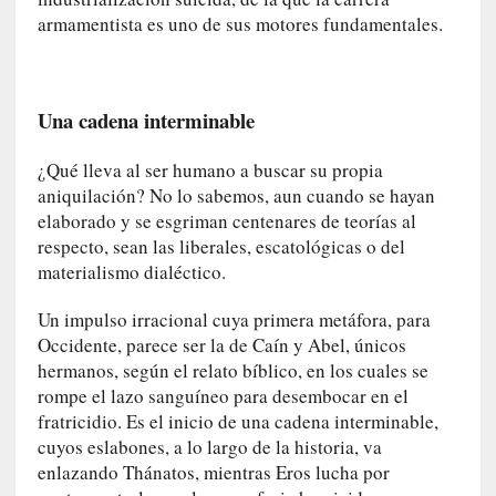
U
armamentista es uno de sus motores fundamentales.
n
t
r
á
Una cadena interminable
i
l
¿Qué lleva al ser humano a buscar su propia
e
aniquilación? No lo sabemos, aun cuando se hayan
r
elaborado y se esgriman centenares de teorías al
q
respecto, sean las liberales, escatológicas o del
u
materialismo dialéctico.
e
s
Un impulso irracional cuya primera metáfora, para
e
Occidente, parece ser la de Caín y Abel, únicos
e
hermanos, según el relato bíblico, en los cuales se
x
rompe el lazo sanguíneo para desembocar en el
t
fratricidio. Es el inicio de una cadena interminable,
i
cuyos eslabones, a lo largo de la historia, va
e
enlazando Thánatos, mientras Eros lucha por
n