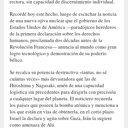
rectora, sin capacidad de discernimiento individual.
u
n
Recordé hoy este hecho, luego de escuchar la noticia
a
de una nueva ojiva nuclear que el gobierno de los
v
Estados Unidos de América —paradójicos herederos
i
d
de la primera declaración sobre los derechos
a
humanos, proclamada dos décadas antes de la
c
Revolución Francesa— anuncia al mundo como gran
o
logro tecnológico y demostración de su poderío
n
bélico.
c
r
Se recalca su potencia destructiva «tantas, no sé
e
cuántas veces» más devastadora que las de
t
Hiroshima y Nagasaki, amén de una capacidad
a
logística sin precedentes para dirigirla con precisión
a cualquier lugar del planeta. El noticiero recuerda
[
los países que poseen la bomba atómica y menciona a
C
los que están en vías de obtenerla, en el corto plazo.
r
Israel la declara y agita sobre Gaza, Irán la sugiere
í
como amenaza de Alá.
t