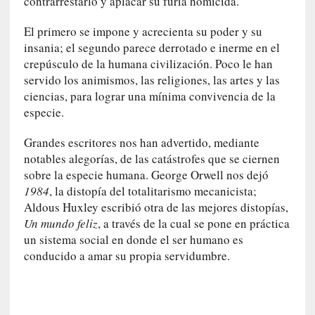
contrarrestarlo y aplacar su furia homicida.
d
e
El primero se impone y acrecienta su poder y su
p
insania; el segundo parece derrotado e inerme en el
o
crepúsculo de la humana civilización. Poco le han
r
servido los animismos, las religiones, las artes y las
9
0
ciencias, para lograr una mínima convivencia de la
m
especie.
i
n
Grandes escritores nos han advertido, mediante
u
notables alegorías, de las catástrofes que se ciernen
t
sobre la especie humana. George Orwell nos dejó
o
1984
, la distopía del totalitarismo mecanicista;
s
Aldous Huxley escribió otra de las mejores distopías,
Un mundo feliz
, a través de la cual se pone en práctica
[
un sistema social en donde el ser humano es
C
conducido a amar su propia servidumbre.
r
í
t
i