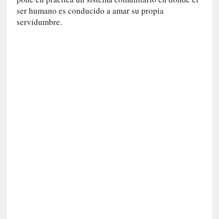
o
ser humano es conducido a amar su propia
]
servidumbre.
«
E
n
t
r
a
e
l
f
a
n
t
a
s
m
a
»
:
L