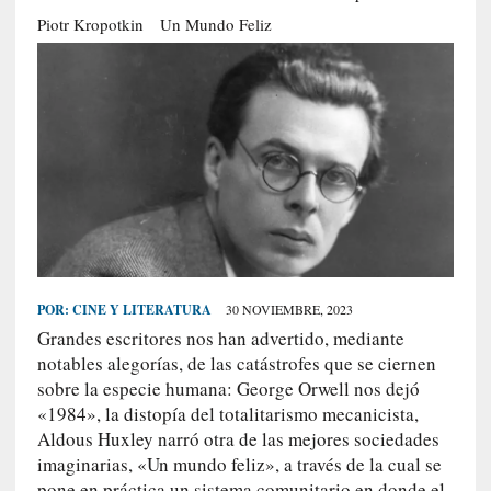
S
Piotr Kropotkin
Un Mundo Feliz
R
E
C
I
E
N
T
E
S
POR:
CINE Y LITERATURA
30 NOVIEMBRE, 2023
Grandes escritores nos han advertido, mediante
[
notables alegorías, de las catástrofes que se ciernen
E
sobre la especie humana: George Orwell nos dejó
n
«1984», la distopía del totalitarismo mecanicista,
s
Aldous Huxley narró otra de las mejores sociedades
a
imaginarias, «Un mundo feliz», a través de la cual se
y
pone en práctica un sistema comunitario en donde el