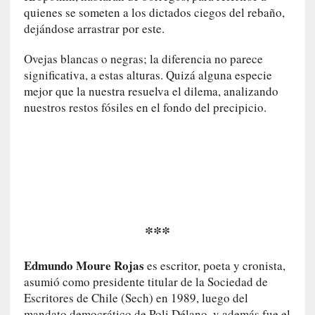
s
quienes se someten a los dictados ciegos del rebaño,
c
dejándose arrastrar por este.
o
s
Ovejas blancas o negras; la diferencia no parece
a
significativa, a estas alturas. Quizá alguna especie
s
mejor que la nuestra resuelva el dilema, analizando
i
nuestros restos fósiles en el fondo del precipicio.
n
v
i
s
i
b
l
e
***
s
»
Edmundo Moure Rojas
es escritor, poeta y cronista,
:
asumió como presidente titular de la Sociedad de
R
Escritores de Chile (Sech) en 1989, luego del
e
mandato democrático de Poli Délano, y además fue el