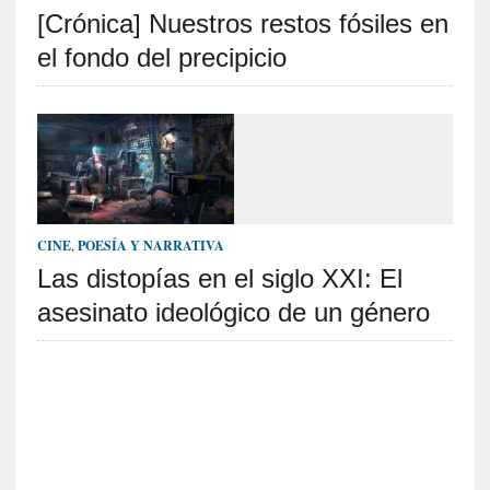
[Crónica] Nuestros restos fósiles en
S
R
el fondo del precipicio
E
C
I
E
N
T
CINE
,
POESÍA Y NARRATIVA
E
Las distopías en el siglo XXI: El
S
asesinato ideológico de un género
[
E
n
s
a
y