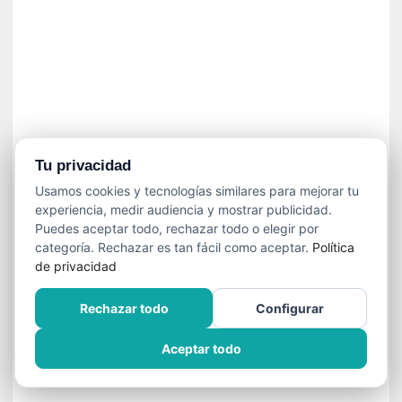
í
t
i
c
a
]
«
C
o
Tu privacidad
r
Usamos cookies y tecnologías similares para mejorar tu
t
experiencia, medir audiencia y mostrar publicidad.
o
Puedes aceptar todo, rechazar todo o elegir por
M
categoría. Rechazar es tan fácil como aceptar.
Política
a
de privacidad
l
t
Rechazar todo
Configurar
é
s
Aceptar todo
»
:
U