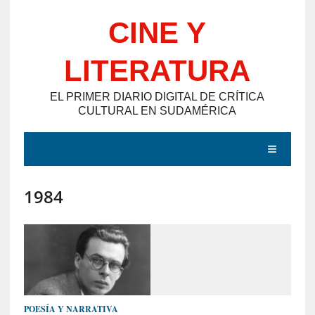
Saltar
CINE Y
al
contenido
LITERATURA
EL PRIMER DIARIO DIGITAL DE CRÍTICA
CULTURAL EN SUDAMÉRICA
MENÚ
1984
E
N
T
R
A
D
POESÍA Y NARRATIVA
A